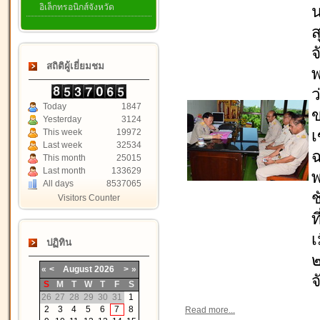
อิเล็กทรอนิกส์จังหวัด
น
ส
จ
สถิติผู้เยี่ยมชม
พ
ว
Today
1847
ข
Yesterday
3124
This week
19972
เ
Last week
32534
ฉ
This month
25015
Last month
133629
พ
All days
8537065
ช
Visitors Counter
ท
เ
ปฏิทิน
«
<
August
2026
>
»
จ
S
M
T
W
T
F
S
26
27
28
29
30
31
1
2
3
4
5
6
7
8
Read more...