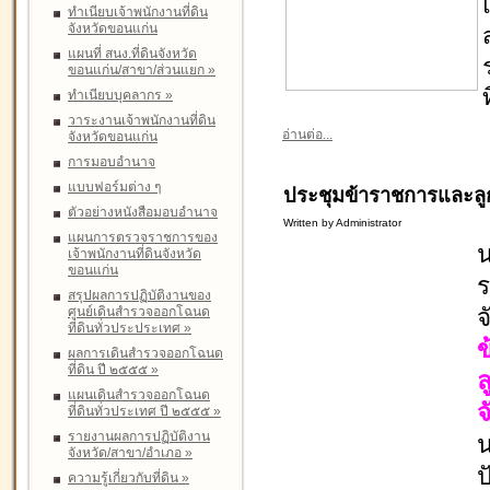
ทำเนียบเจ้าพนักงานที่ดิน
จังหวัดขอนแก่น
แผนที่ สนง.ที่ดินจังหวัด
ขอนแก่น/สาขา/ส่วนแยก
»
ทำเนียบบุคลากร
»
วาระงานเจ้าพนักงานที่ดิน
อ่านต่อ...
จังหวัดขอนแก่น
การมอบอำนาจ
แบบฟอร์มต่าง ๆ
ประชุมข้าราชการและลู
ตัวอย่างหนังสือมอบอำนาจ
Written by Administrator
แผนการตรวจราชการของ
เจ้าพนักงานที่ดินจังหวัด
ขอนแก่น
ร
สรุปผลการปฏิบัติงานของ
ศูนย์เดินสำรวจออกโฉนด
จ
ที่ดินทั่วประประเทศ
»
ผลการเดินสำรวจออกโฉนด
ที่ดิน ปี ๒๕๕๕
»
ล
แผนเดินสำรวจออกโฉนด
จ
ที่ดินทั่วประเทศ ปี ๒๕๕๕
»
รายงานผลการปฏิบัติงาน
จังหวัด/สาขา/อำเภอ
»
ป
ความรู้เกี่ยวกับที่ดิน
»