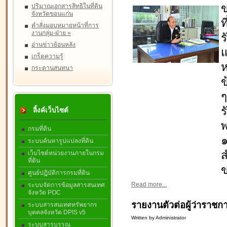
ข
ปริมาณเอกสารสิทธิในที่ดิน
จังหวัดขอนแก่น
ท
คำสั่งมอบหมายหน้าที่การ
งานกลุ่ม-ฝ่าย
»
ร
อ่านข่าวย้อนหลัง
แ
เกร็ดความรู้
ห
กระดานสนทนา
ข
ๆ
ร
ลิ้งค์เว็บไซต์
กรมที่ดิน
๑
ระบบค้นหารูปแปลงที่ดิน
ส
เว็บไซต์หน่วยงานภายในกรม
ที่ดิน
ศูนย์ปฏิบัติการกรมที่ดิน
Read more...
ระบบจัดการข้อมูลสารสนเทศ
จังหวัด POC
รายงานตัวต่อผู้ว่าราชก
ระบบสารสนเทศทรัพยากร
บุคคลจังหวัด DPIS v5
Written by Administrator
ระบบสารบรรณ