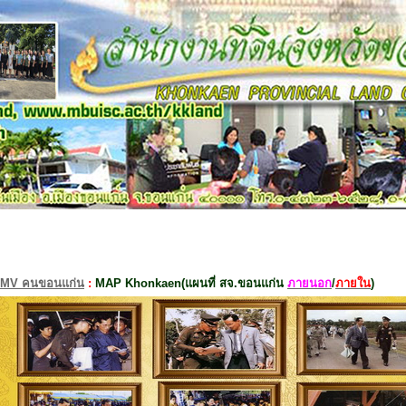
MV คนขอนแก่น
:
MAP Khonkaen(แผนที่ สจ.ขอนแก่น
ภายนอก
/
ภายใน
)