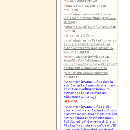
>
คู่มือสำหรับประชาชน Zip
>
แบบรายงาน พ.ร.บ.อำนวยความ
สะดวก(zip)
>
การดำเนินการสร้างความรับรู้ ความ
เข้าใจให้แก่ประชาชน "ชุดคำพูด"(Theme
Massage)
>
แบบรายงานออกโฉนดที่ดินฯไม่ชอบด้วย
กฎหมาย
>
เป้าหมายการให้บริการ
>
การดำเนินการตามคู่มือสำหรับประชาชน
ตามพระราชบัญญัติการอำนวยความ
สะดวกในการพิจารณาอนุญาตของท าง
ราชการ พ.ศ.๒๕๕๘
>
การตรวจสอบและจัดทำข้อมูลขอออก
โฉนดที่ดินหรือหนังสือรับรองการทำ
ประโยชน์จากหลักฐาน ส.ค.๑ ที่ยื่นคำขอไว้
ภายหลังวันที่ ๘ กุมภาพันธ์ ๒๕๕๓
>
พ.ร.บ.การเช่าที่ดินเพื่อเกษตรกรรม
พ.ศ.๒๕๒๔
>
ประกาศจังหวัดขอนแก่น เรื่อง ประกวด
ราคาจ้างก่อสร้างที่จอดรถประชาชนและคน
พิการ สำนักงานที่ดินจังหวัดขอนแก่น
สาขาน้ำพอง
ด้วยวิธีประกวดราคา
)
อิเล็กทรอนิกส์ (e-bidding
-
ประกาศ
>
ประกาศจังหวัดขอนแก่น เรื่อง ยกเลิก
ประกาศ ประกวดราคาจ้างก่อสร้างปรับปรุง
อาคารที่ทำการและสิ่งก่อสร้างประกอบ โดย
การปรับปรุงต่อเติมอาคารสำนักงานและ
พื้นที่บริเวณบ้านพักข้าราชการ สำนักงาน
ที่ดินจังหวัดขอนแก่น สาขาภูเวียง
ด้วยวิธี
)
ประกวดราคาอิเล็กทรอนิกส์ (e-bidding