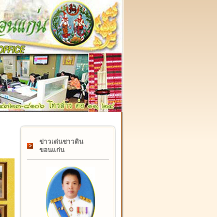
๑๗ กุมภาพันธ์ "วันคล้ายวันสถาปนากรมที่ดิน" ครบรอบ ๑๒๒ ปี
ข่าวเด่นชาวดิน
ขอนแก่น