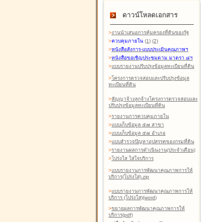
ดาวน์โหลดเอกสาร
>
งานนำเสนอการคุ้มครองที่ดินของรัฐ
>
ควบคุมภายใน
(1)
(2)
>
หนังสือสังการ-แบบประเมินคุณภาพฯ
>
หนังสือขอเชิญประชุมตาม มาตรา ๘ฯ
>
แบบรายงานปรับปรุงข้อมูลทะเบียนที่ดิน
>
โครงการตรวจสอบและปรับปรุงข้อมูล
ทะเบียนที่ดิน
>
สัญญาจ้างลูกจ้างโครงการตรวจสอบและ
ปรับปรุงข้อมูลทะเบียนที่ดิน
>
รายงานการควบคุมภายใน
>
แบบเก็บข้อมูล ๕๗ สาขา
>
แบบเก็บข้อมูล ๕๗ อำเภอ
>
แบบสำรวจปัญหาอุปสรรคของกรมที่ดิน
>
รายงานผลการดำเนินงาน(ประจำเดือน)
>
โปร่งใส ใส่ใจบริการ
>
แบบรายงานการพัฒนาคุณภาพการให้
บริการ(โปร่งใส).zip
>
แบบรายงานการพัฒนาคุณภาพการให้
บริการ (โปร่งใส)(word
)
>
ขยายผลการพัฒนาคุณภาพการให้
บริการ(pdf)