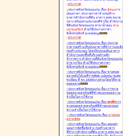
-
ประกาศ
>
ประกาศจังหวัดขอนแก่น เรื่อง
ผู้ชนะ
การ
เสนอราคา ประกวดราคาจ้างก่อสร้าง
อาคารสำนักงานที่ดิน อาคาร คสล.ขนาด
กลาง พร้อมส่วนประกอบที่จำเป็น สำนักงาน
ที่ดินจังหวัดขอนแก่น สาขาน้ำพอง
ส่วน
แยกอุบลรัตน์
ด้วยวิธีประกวดราคา
อิเล็กทรอนิกส์ (e-bidding
)
-
ประกาศ
>
ประกาศจังหวัดขอนแก่น เรื่อง
ประกวด
ราคาก่อสร้างปรับปรุงอาคารที่ทำการและสิ่ง
ก่อสร้างประกอบ โดยปรับปรุง่อเติมอาคาร
สำนักงานและพื้นที่บริเวณบ้านพัก
ข้าราชการ สำนักงานที่ดินจังหวัดขอนแก่น
สาขาภูเวียง ด้วยวิธีประกวดราคา
อิเล็กทรอนิกส์ (e-bidding
)
>
ประกาศจังหวัดขอนแก่น เรื่อง
ขายทอด
ตลาดต้นไม้บนที่ราชพัสดุ แปลงหมายเลข
ทะเบียน ที่ ขก.1849(บางส่วน)โดยวิธีขาย
ทอดตลาด
>
ประกาศจังหวัดขอนแก่น เรื่อง
การขาย
ทอดตลาดครุภัณฑ์ที่ชำรุดและหมดความ
จำเป็นในการใช้งาน
>
ประกาศจังหวัดขอนแก่น เรื่อง
ยกเลิก
การ
ขายทอดตลาดครุภัณฑ์ที่ชำรุดและหมด
ความจำเป็นในการใช้งาน
>
ประกาศจังหวัดขอนแก่น เรื่อง
ขายทอด
ตลาด
พัสดุ
>
ประกาศจังหวัดขอนแก่น เรื่อง
เผยแพร่
แผนการจัดซื้อจัดจ้าง ก่อสร้างอาคาร
ที่ทำการสำนักงานที่ดิน อาคาร คสล.ขนาด
กลาง พร้อมส่วนประกอบที่จำเป็น สำนักงาน