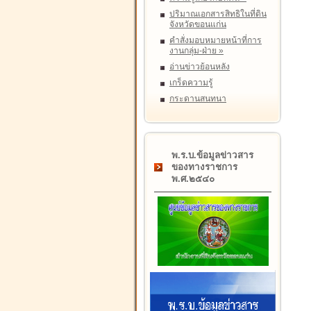
ปริมาณเอกสารสิทธิในที่ดิน
จังหวัดขอนแก่น
คำสั่งมอบหมายหน้าที่การ
งานกลุ่ม-ฝ่าย
»
อ่านข่าวย้อนหลัง
เกร็ดความรู้
กระดานสนทนา
พ.ร.บ.ข้อมูลข่าวสาร
ของทางราชการ
พ.ศ.๒๕๔๐