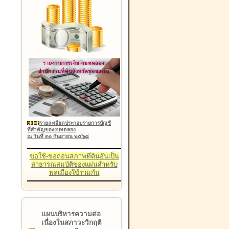
รายละเอียดประกอบรายการบัญชี
ที่สำคัญของงบทดลอง
ณ วันที่ ๓๐ กันยายน ๒๕๖๘
ขอใช้-ขอถอนสภาพที่ดินอันเป็น
สาธารณสมบัติของแผ่นสำหรับ
พลเมืองใช้ร่วมกัน
แผนบริหารความต่อ
เนื่องในสภาวะวิกฤติ