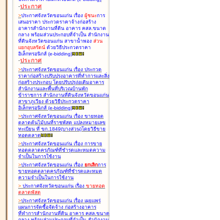
-
ประกาศ
>
ประกาศจังหวัดขอนแก่น เรื่อง
ผู้ชนะ
การ
เสนอราคา ประกวดราคาจ้างก่อสร้าง
อาคารสำนักงานที่ดิน อาคาร คสล.ขนาด
กลาง พร้อมส่วนประกอบที่จำเป็น สำนักงาน
ที่ดินจังหวัดขอนแก่น สาขาน้ำพอง
ส่วน
แยกอุบลรัตน์
ด้วยวิธีประกวดราคา
อิเล็กทรอนิกส์ (e-bidding
)
-
ประกาศ
>
ประกาศจังหวัดขอนแก่น เรื่อง
ประกวด
ราคาก่อสร้างปรับปรุงอาคารที่ทำการและสิ่ง
ก่อสร้างประกอบ โดยปรับปรุง่อเติมอาคาร
สำนักงานและพื้นที่บริเวณบ้านพัก
ข้าราชการ สำนักงานที่ดินจังหวัดขอนแก่น
สาขาภูเวียง ด้วยวิธีประกวดราคา
อิเล็กทรอนิกส์ (e-bidding
)
>
ประกาศจังหวัดขอนแก่น เรื่อง
ขายทอด
ตลาดต้นไม้บนที่ราชพัสดุ แปลงหมายเลข
ทะเบียน ที่ ขก.1849(บางส่วน)โดยวิธีขาย
ทอดตลาด
>
ประกาศจังหวัดขอนแก่น เรื่อง
การขาย
ทอดตลาดครุภัณฑ์ที่ชำรุดและหมดความ
จำเป็นในการใช้งาน
>
ประกาศจังหวัดขอนแก่น เรื่อง
ยกเลิก
การ
ขายทอดตลาดครุภัณฑ์ที่ชำรุดและหมด
ความจำเป็นในการใช้งาน
>
ประกาศจังหวัดขอนแก่น เรื่อง
ขายทอด
ตลาด
พัสดุ
>
ประกาศจังหวัดขอนแก่น เรื่อง
เผยแพร่
แผนการจัดซื้อจัดจ้าง ก่อสร้างอาคาร
ที่ทำการสำนักงานที่ดิน อาคาร คสล.ขนาด
กลาง พร้อมส่วนประกอบที่จำเป็น สำนักงาน