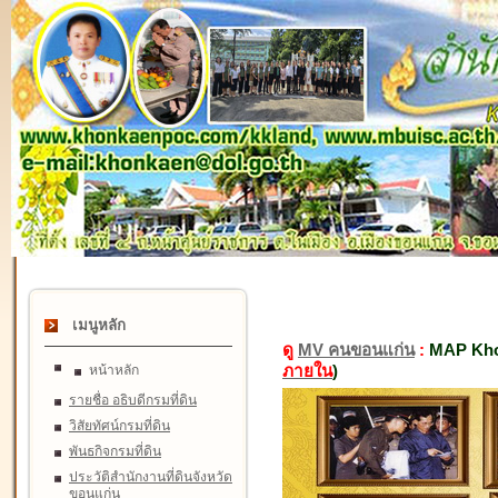
เมนูหลัก
ดู
MV คนขอนแก่น
:
MAP Kho
ภายใน
)
หน้าหลัก
รายชื่อ อธิบดีกรมที่ดิน
วิสัยทัศน์กรมที่ดิน
พันธกิจกรมที่ดิน
ประวัติสำนักงานที่ดินจังหวัด
ขอนแก่น