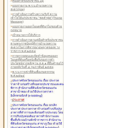
>
คู่มือสำหรับประชาชน Zip
>
แบบรายงาน พ.ร.บ.อำนวยความ
สะดวก(zip)
>
การดำเนินการสร้างความรับรู้ ความ
เข้าใจให้แก่ประชาชน "ชุดคำพูด"(Theme
Massage)
>
แบบรายงานออกโฉนดที่ดินฯไม่ชอบด้วย
กฎหมาย
>
เป้าหมายการให้บริการ
>
การดำเนินการตามคู่มือสำหรับประชาชน
ตามพระราชบัญญัติการอำนวยความ
สะดวกในการพิจารณาอนุญาตของท าง
ราชการ พ.ศ.๒๕๕๘
>
การตรวจสอบและจัดทำข้อมูลขอออก
โฉนดที่ดินหรือหนังสือรับรองการทำ
ประโยชน์จากหลักฐาน ส.ค.๑ ที่ยื่นคำขอไว้
ภายหลังวันที่ ๘ กุมภาพันธ์ ๒๕๕๓
>
พ.ร.บ.การเช่าที่ดินเพื่อเกษตรกรรม
พ.ศ.๒๕๒๔
>
ประกาศจังหวัดขอนแก่น เรื่อง ประกวด
ราคาจ้างก่อสร้างที่จอดรถประชาชนและคน
พิการ สำนักงานที่ดินจังหวัดขอนแก่น
สาขาน้ำพอง
ด้วยวิธีประกวดราคา
)
อิเล็กทรอนิกส์ (e-bidding
-
ประกาศ
>
ประกาศจังหวัดขอนแก่น เรื่อง ยกเลิก
ประกาศ ประกวดราคาจ้างก่อสร้างปรับปรุง
อาคารที่ทำการและสิ่งก่อสร้างประกอบ โดย
การปรับปรุงต่อเติมอาคารสำนักงานและ
พื้นที่บริเวณบ้านพักข้าราชการ สำนักงาน
ที่ดินจังหวัดขอนแก่น สาขาภูเวียง
ด้วยวิธี
)
ประกวดราคาอิเล็กทรอนิกส์ (e-bidding