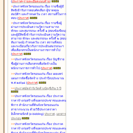
(
ประกาศ+รายละเอียดแนบท้าย
)
>
ประกาศจังหวัดขอนแก่น เรื่อง
รายชื่อผู้มี
สิทธิเข้ารับการสอบคัดเลือก ผู้ขาดคุณ
สมบัติฯ และกำหนดวัน เวลา สถานที่ในการ
สอบ
(
ประกาศ
)
>
ประกาศจังหวัดขอนแก่น เรื่อง
รายชื่อผู้
ผ่านการประเมินความรู้ความสามารถ
ทักษะ และสมรรถนะ ครั้งที่ ๑ (สอบข้อเขียน)
และผู้มีสิทธิ์เข้ารับการประเมินความรู้ความ
สามารถ ทักษะ และสมรรถนะ ครั้งที่ ๒ (สอบ
สัมภาษณ์) กำหนดวัน เวลา สถานที่สอบ
และระเบียบเกี่ยวกับการประเมินสมรรถนะฯ
เพื่อเลือกสรรเป็นพนักงานราชการทั่วไป
(
ประกาศ
)
>
>
ประกาศจังหวัดขอนแก่น เรื่อง
บัญชี
ราย
ชื่อผู้ผ่านการเลือกสรรเพื่อจัดจ้างเป็น
พนักงานราชการทั่วไป
(
ประกาศ
)
>
>
ประกาศจังหวัดขอนแก่น เรื่อง
เผยแพร่
แผนการจัดซื้อจัดจ้าง ประจำปีงบประมาณ
พ.ศ.๒๕๖๘
(
ประกาศ
)
>
>
ประกาศมัดจำรังวัดค้างบัญชีเกิน 5 ปี
>
>
ประกาศจังหวัดขอนแก่น เรื่อง ประกวด
ราคาจ้างก่อสร้างที่จอดรถประชาชนและคน
พิการ สำนักงานที่ดินจังหวัดขอนแก่น
สาขากระนวน ด้วยวิธีประกวดราคา
อิเล็กทรอนิกส์ (e-bidding)
ประกาศ
,
เอกสาร
ประกอบ
>
>
ประกาศจังหวัดขอนแก่น เรื่อง ประกวด
ราคาจ้างก่อสร้างที่จอดรถประชาชนและคน
พิการ สำนักงานที่ดินจังหวัดขอนแก่น ด้วย