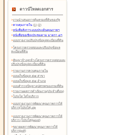
ดาวน์โหลดเอกสาร
>
งานนำเสนอการคุ้มครองที่ดินของรัฐ
>
ควบคุมภายใน
(1)
(2)
>
หนังสือสังการ-แบบประเมินคุณภาพฯ
>
หนังสือขอเชิญประชุมตาม มาตรา ๘ฯ
>
แบบรายงานปรับปรุงข้อมูลทะเบียนที่ดิน
>
โครงการตรวจสอบและปรับปรุงข้อมูล
ทะเบียนที่ดิน
>
สัญญาจ้างลูกจ้างโครงการตรวจสอบและ
ปรับปรุงข้อมูลทะเบียนที่ดิน
>
รายงานการควบคุมภายใน
>
แบบเก็บข้อมูล ๕๗ สาขา
>
แบบเก็บข้อมูล ๕๗ อำเภอ
>
แบบสำรวจปัญหาอุปสรรคของกรมที่ดิน
>
รายงานผลการดำเนินงาน(ประจำเดือน)
>
โปร่งใส ใส่ใจบริการ
>
แบบรายงานการพัฒนาคุณภาพการให้
บริการ(โปร่งใส).zip
>
แบบรายงานการพัฒนาคุณภาพการให้
บริการ (โปร่งใส)(word
)
>
ขยายผลการพัฒนาคุณภาพการให้
บริการ(pdf)