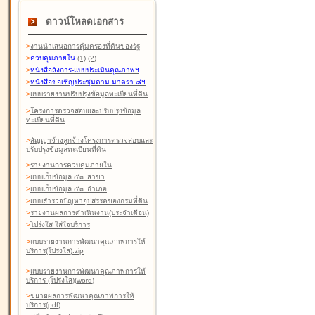
ดาวน์โหลดเอกสาร
>
งานนำเสนอการคุ้มครองที่ดินของรัฐ
>
ควบคุมภายใน
(1)
(2)
>
หนังสือสังการ-แบบประเมินคุณภาพฯ
>
หนังสือขอเชิญประชุมตาม มาตรา ๘ฯ
>
แบบรายงานปรับปรุงข้อมูลทะเบียนที่ดิน
>
โครงการตรวจสอบและปรับปรุงข้อมูล
ทะเบียนที่ดิน
>
สัญญาจ้างลูกจ้างโครงการตรวจสอบและ
ปรับปรุงข้อมูลทะเบียนที่ดิน
>
รายงานการควบคุมภายใน
>
แบบเก็บข้อมูล ๕๗ สาขา
>
แบบเก็บข้อมูล ๕๗ อำเภอ
>
แบบสำรวจปัญหาอุปสรรคของกรมที่ดิน
>
รายงานผลการดำเนินงาน(ประจำเดือน)
>
โปร่งใส ใส่ใจบริการ
>
แบบรายงานการพัฒนาคุณภาพการให้
บริการ(โปร่งใส).zip
>
แบบรายงานการพัฒนาคุณภาพการให้
บริการ (โปร่งใส)(word
)
>
ขยายผลการพัฒนาคุณภาพการให้
บริการ(pdf)