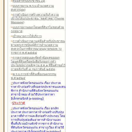
>
คู่มือสำหรับประชาชน Zip
>
แบบรายงาน พ.ร.บ.อำนวยความ
สะดวก(zip)
>
การดำเนินการสร้างความรับรู้ ความ
เข้าใจให้แก่ประชาชน "ชุดคำพูด"(Theme
Massage)
>
แบบรายงานออกโฉนดที่ดินฯไม่ชอบด้วย
กฎหมาย
>
เป้าหมายการให้บริการ
>
การดำเนินการตามคู่มือสำหรับประชาชน
ตามพระราชบัญญัติการอำนวยความ
สะดวกในการพิจารณาอนุญาตของท าง
ราชการ พ.ศ.๒๕๕๘
>
การตรวจสอบและจัดทำข้อมูลขอออก
โฉนดที่ดินหรือหนังสือรับรองการทำ
ประโยชน์จากหลักฐาน ส.ค.๑ ที่ยื่นคำขอไว้
ภายหลังวันที่ ๘ กุมภาพันธ์ ๒๕๕๓
>
พ.ร.บ.การเช่าที่ดินเพื่อเกษตรกรรม
พ.ศ.๒๕๒๔
>
ประกาศจังหวัดขอนแก่น เรื่อง ประกวด
ราคาจ้างก่อสร้างที่จอดรถประชาชนและคน
พิการ สำนักงานที่ดินจังหวัดขอนแก่น
สาขาน้ำพอง
ด้วยวิธีประกวดราคา
)
อิเล็กทรอนิกส์ (e-bidding
-
ประกาศ
>
ประกาศจังหวัดขอนแก่น เรื่อง ยกเลิก
ประกาศ ประกวดราคาจ้างก่อสร้างปรับปรุง
อาคารที่ทำการและสิ่งก่อสร้างประกอบ โดย
การปรับปรุงต่อเติมอาคารสำนักงานและ
พื้นที่บริเวณบ้านพักข้าราชการ สำนักงาน
ที่ดินจังหวัดขอนแก่น สาขาภูเวียง
ด้วยวิธี
)
ประกวดราคาอิเล็กทรอนิกส์ (e-bidding