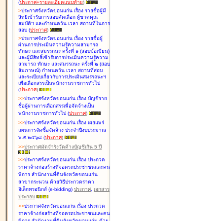
(
ประกาศ+รายละเอียดแนบท้าย
)
>
ประกาศจังหวัดขอนแก่น เรื่อง
รายชื่อผู้มี
สิทธิเข้ารับการสอบคัดเลือก ผู้ขาดคุณ
สมบัติฯ และกำหนดวัน เวลา สถานที่ในการ
สอบ
(
ประกาศ
)
>
ประกาศจังหวัดขอนแก่น เรื่อง
รายชื่อผู้
ผ่านการประเมินความรู้ความสามารถ
ทักษะ และสมรรถนะ ครั้งที่ ๑ (สอบข้อเขียน)
และผู้มีสิทธิ์เข้ารับการประเมินความรู้ความ
สามารถ ทักษะ และสมรรถนะ ครั้งที่ ๒ (สอบ
สัมภาษณ์) กำหนดวัน เวลา สถานที่สอบ
และระเบียบเกี่ยวกับการประเมินสมรรถนะฯ
เพื่อเลือกสรรเป็นพนักงานราชการทั่วไป
(
ประกาศ
)
>
>
ประกาศจังหวัดขอนแก่น เรื่อง
บัญชี
ราย
ชื่อผู้ผ่านการเลือกสรรเพื่อจัดจ้างเป็น
พนักงานราชการทั่วไป
(
ประกาศ
)
>
>
ประกาศจังหวัดขอนแก่น เรื่อง
เผยแพร่
แผนการจัดซื้อจัดจ้าง ประจำปีงบประมาณ
พ.ศ.๒๕๖๘
(
ประกาศ
)
>
>
ประกาศมัดจำรังวัดค้างบัญชีเกิน 5 ปี
>
>
ประกาศจังหวัดขอนแก่น เรื่อง ประกวด
ราคาจ้างก่อสร้างที่จอดรถประชาชนและคน
พิการ สำนักงานที่ดินจังหวัดขอนแก่น
สาขากระนวน ด้วยวิธีประกวดราคา
อิเล็กทรอนิกส์ (e-bidding)
ประกาศ
,
เอกสาร
ประกอบ
>
>
ประกาศจังหวัดขอนแก่น เรื่อง ประกวด
ราคาจ้างก่อสร้างที่จอดรถประชาชนและคน
พิการ สำนักงานที่ดินจังหวัดขอนแก่น ด้วย