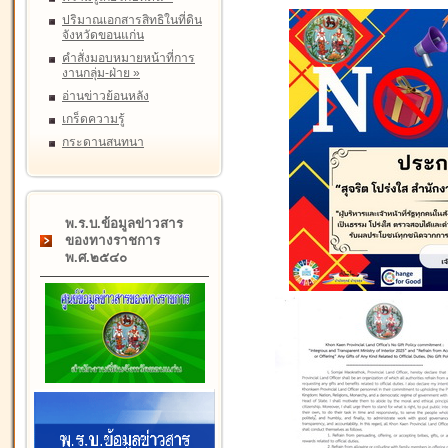
ปริมาณเอกสารสิทธิในที่ดิน
จังหวัดขอนแก่น
คำสั่งมอบหมายหน้าที่การ
งานกลุ่ม-ฝ่าย
»
อ่านข่าวย้อนหลัง
เกร็ดความรู้
กระดานสนทนา
พ.ร.บ.ข้อมูลข่าวสาร
ของทางราชการ
พ.ศ.๒๕๔๐