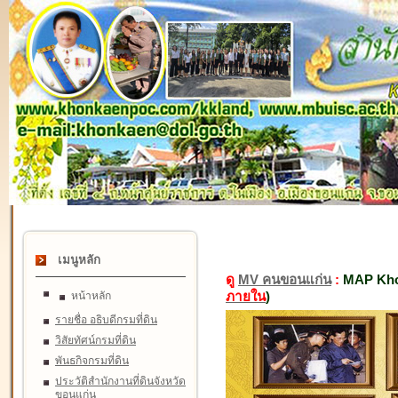
เมนูหลัก
ดู
MV คนขอนแก่น
:
MAP Kho
ภายใน
)
หน้าหลัก
รายชื่อ อธิบดีกรมที่ดิน
วิสัยทัศน์กรมที่ดิน
พันธกิจกรมที่ดิน
ประวัติสำนักงานที่ดินจังหวัด
ขอนแก่น