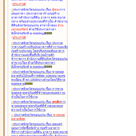
-
ประกาศ
>
ประกาศจังหวัดขอนแก่น เรื่อง
ผู้ชนะ
การ
เสนอราคา ประกวดราคาจ้างก่อสร้าง
อาคารสำนักงานที่ดิน อาคาร คสล.ขนาด
กลาง พร้อมส่วนประกอบที่จำเป็น สำนักงาน
ที่ดินจังหวัดขอนแก่น สาขาน้ำพอง
ส่วน
แยกอุบลรัตน์
ด้วยวิธีประกวดราคา
อิเล็กทรอนิกส์ (e-bidding
)
-
ประกาศ
>
ประกาศจังหวัดขอนแก่น เรื่อง
ประกวด
ราคาก่อสร้างปรับปรุงอาคารที่ทำการและสิ่ง
ก่อสร้างประกอบ โดยปรับปรุง่อเติมอาคาร
สำนักงานและพื้นที่บริเวณบ้านพัก
ข้าราชการ สำนักงานที่ดินจังหวัดขอนแก่น
สาขาภูเวียง ด้วยวิธีประกวดราคา
อิเล็กทรอนิกส์ (e-bidding
)
>
ประกาศจังหวัดขอนแก่น เรื่อง
ขายทอด
ตลาดต้นไม้บนที่ราชพัสดุ แปลงหมายเลข
ทะเบียน ที่ ขก.1849(บางส่วน)โดยวิธีขาย
ทอดตลาด
>
ประกาศจังหวัดขอนแก่น เรื่อง
การขาย
ทอดตลาดครุภัณฑ์ที่ชำรุดและหมดความ
จำเป็นในการใช้งาน
>
ประกาศจังหวัดขอนแก่น เรื่อง
ยกเลิก
การ
ขายทอดตลาดครุภัณฑ์ที่ชำรุดและหมด
ความจำเป็นในการใช้งาน
>
ประกาศจังหวัดขอนแก่น เรื่อง
ขายทอด
ตลาด
พัสดุ
>
ประกาศจังหวัดขอนแก่น เรื่อง
เผยแพร่
แผนการจัดซื้อจัดจ้าง ก่อสร้างอาคาร
ที่ทำการสำนักงานที่ดิน อาคาร คสล.ขนาด
กลาง พร้อมส่วนประกอบที่จำเป็น สำนักงาน