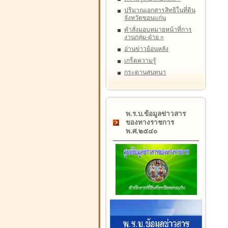
ปริมาณเอกสารสิทธิในที่ดิน
จังหวัดขอนแก่น
คำสั่งมอบหมายหน้าที่การ
งานกลุ่ม-ฝ่าย
»
อ่านข่าวย้อนหลัง
เกร็ดความรู้
กระดานสนทนา
พ.ร.บ.ข้อมูลข่าวสาร
ของทางราชการ
พ.ศ.๒๕๔๐