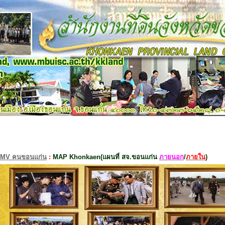
MV คนขอนแก่น
:
MAP Khonkaen(แผนที่ สจ.ขอนแก่น
ภายนอก
/
ภายใน
)