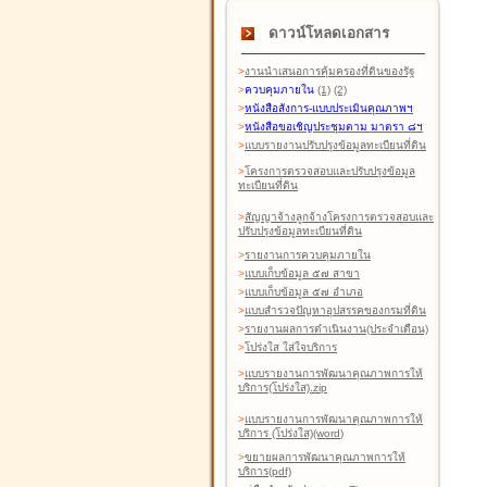
ดาวน์โหลดเอกสาร
>
งานนำเสนอการคุ้มครองที่ดินของรัฐ
>
ควบคุมภายใน
(1)
(2)
>
หนังสือสังการ-แบบประเมินคุณภาพฯ
>
หนังสือขอเชิญประชุมตาม มาตรา ๘ฯ
>
แบบรายงานปรับปรุงข้อมูลทะเบียนที่ดิน
>
โครงการตรวจสอบและปรับปรุงข้อมูล
ทะเบียนที่ดิน
>
สัญญาจ้างลูกจ้างโครงการตรวจสอบและ
ปรับปรุงข้อมูลทะเบียนที่ดิน
>
รายงานการควบคุมภายใน
>
แบบเก็บข้อมูล ๕๗ สาขา
>
แบบเก็บข้อมูล ๕๗ อำเภอ
>
แบบสำรวจปัญหาอุปสรรคของกรมที่ดิน
>
รายงานผลการดำเนินงาน(ประจำเดือน)
>
โปร่งใส ใส่ใจบริการ
>
แบบรายงานการพัฒนาคุณภาพการให้
บริการ(โปร่งใส).zip
>
แบบรายงานการพัฒนาคุณภาพการให้
บริการ (โปร่งใส)(word
)
>
ขยายผลการพัฒนาคุณภาพการให้
บริการ(pdf)