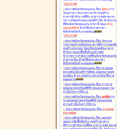
-
ประกาศ
>
ประกาศจังหวัดขอนแก่น เรื่อง
ผู้ชนะ
การ
เสนอราคา ประกวดราคาจ้างก่อสร้าง
อาคารสำนักงานที่ดิน อาคาร คสล.ขนาด
กลาง พร้อมส่วนประกอบที่จำเป็น สำนักงาน
ที่ดินจังหวัดขอนแก่น สาขาน้ำพอง
ส่วน
แยกอุบลรัตน์
ด้วยวิธีประกวดราคา
อิเล็กทรอนิกส์ (e-bidding
)
-
ประกาศ
>
ประกาศจังหวัดขอนแก่น เรื่อง
ประกวด
ราคาก่อสร้างปรับปรุงอาคารที่ทำการและสิ่ง
ก่อสร้างประกอบ โดยปรับปรุง่อเติมอาคาร
สำนักงานและพื้นที่บริเวณบ้านพัก
ข้าราชการ สำนักงานที่ดินจังหวัดขอนแก่น
สาขาภูเวียง ด้วยวิธีประกวดราคา
อิเล็กทรอนิกส์ (e-bidding
)
>
ประกาศจังหวัดขอนแก่น เรื่อง
ขายทอด
ตลาดต้นไม้บนที่ราชพัสดุ แปลงหมายเลข
ทะเบียน ที่ ขก.1849(บางส่วน)โดยวิธีขาย
ทอดตลาด
>
ประกาศจังหวัดขอนแก่น เรื่อง
การขาย
ทอดตลาดครุภัณฑ์ที่ชำรุดและหมดความ
จำเป็นในการใช้งาน
>
ประกาศจังหวัดขอนแก่น เรื่อง
ยกเลิก
การ
ขายทอดตลาดครุภัณฑ์ที่ชำรุดและหมด
ความจำเป็นในการใช้งาน
>
ประกาศจังหวัดขอนแก่น เรื่อง
ขายทอด
ตลาด
พัสดุ
>
ประกาศจังหวัดขอนแก่น เรื่อง
เผยแพร่
แผนการจัดซื้อจัดจ้าง ก่อสร้างอาคาร
ที่ทำการสำนักงานที่ดิน อาคาร คสล.ขนาด
กลาง พร้อมส่วนประกอบที่จำเป็น สำนักงาน