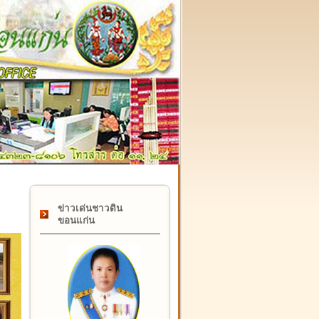
๑๗ กุมภาพันธ์ "วันคล้ายวันสถาปนากรมที่ดิน" ครบรอบ ๑๒๒ ปี
ข่าวเด่นชาวดิน
ขอนแก่น