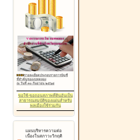
รายละเอียดประกอบรายการบัญชี
ที่สำคัญของงบทดลอง
ณ วันที่ ๓๐ กันยายน ๒๕๖๘
ขอใช้-ขอถอนสภาพที่ดินอันเป็น
สาธารณสมบัติของแผ่นสำหรับ
พลเมืองใช้ร่วมกัน
แผนบริหารความต่อ
เนื่องในสภาวะวิกฤติ