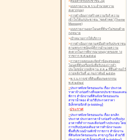
>
คู่มือสำหรับประชาชน Zip
>
แบบรายงาน พ.ร.บ.อำนวยความ
สะดวก(zip)
>
การดำเนินการสร้างความรับรู้ ความ
เข้าใจให้แก่ประชาชน "ชุดคำพูด"(Theme
Massage)
>
แบบรายงานออกโฉนดที่ดินฯไม่ชอบด้วย
กฎหมาย
>
เป้าหมายการให้บริการ
>
การดำเนินการตามคู่มือสำหรับประชาชน
ตามพระราชบัญญัติการอำนวยความ
สะดวกในการพิจารณาอนุญาตของท าง
ราชการ พ.ศ.๒๕๕๘
>
การตรวจสอบและจัดทำข้อมูลขอออก
โฉนดที่ดินหรือหนังสือรับรองการทำ
ประโยชน์จากหลักฐาน ส.ค.๑ ที่ยื่นคำขอไว้
ภายหลังวันที่ ๘ กุมภาพันธ์ ๒๕๕๓
>
พ.ร.บ.การเช่าที่ดินเพื่อเกษตรกรรม
พ.ศ.๒๕๒๔
>
ประกาศจังหวัดขอนแก่น เรื่อง ประกวด
ราคาจ้างก่อสร้างที่จอดรถประชาชนและคน
พิการ สำนักงานที่ดินจังหวัดขอนแก่น
สาขาน้ำพอง
ด้วยวิธีประกวดราคา
)
อิเล็กทรอนิกส์ (e-bidding
-
ประกาศ
>
ประกาศจังหวัดขอนแก่น เรื่อง ยกเลิก
ประกาศ ประกวดราคาจ้างก่อสร้างปรับปรุง
อาคารที่ทำการและสิ่งก่อสร้างประกอบ โดย
การปรับปรุงต่อเติมอาคารสำนักงานและ
พื้นที่บริเวณบ้านพักข้าราชการ สำนักงาน
ที่ดินจังหวัดขอนแก่น สาขาภูเวียง
ด้วยวิธี
)
ประกวดราคาอิเล็กทรอนิกส์ (e-bidding