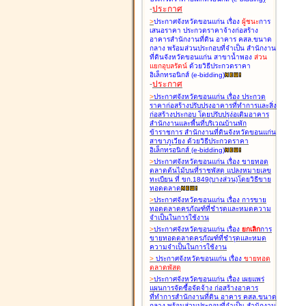
-
ประกาศ
>
ประกาศจังหวัดขอนแก่น เรื่อง
ผู้ชนะ
การ
เสนอราคา ประกวดราคาจ้างก่อสร้าง
อาคารสำนักงานที่ดิน อาคาร คสล.ขนาด
กลาง พร้อมส่วนประกอบที่จำเป็น สำนักงาน
ที่ดินจังหวัดขอนแก่น สาขาน้ำพอง
ส่วน
แยกอุบลรัตน์
ด้วยวิธีประกวดราคา
อิเล็กทรอนิกส์ (e-bidding
)
-
ประกาศ
>
ประกาศจังหวัดขอนแก่น เรื่อง
ประกวด
ราคาก่อสร้างปรับปรุงอาคารที่ทำการและสิ่ง
ก่อสร้างประกอบ โดยปรับปรุง่อเติมอาคาร
สำนักงานและพื้นที่บริเวณบ้านพัก
ข้าราชการ สำนักงานที่ดินจังหวัดขอนแก่น
สาขาภูเวียง ด้วยวิธีประกวดราคา
อิเล็กทรอนิกส์ (e-bidding
)
>
ประกาศจังหวัดขอนแก่น เรื่อง
ขายทอด
ตลาดต้นไม้บนที่ราชพัสดุ แปลงหมายเลข
ทะเบียน ที่ ขก.1849(บางส่วน)โดยวิธีขาย
ทอดตลาด
>
ประกาศจังหวัดขอนแก่น เรื่อง
การขาย
ทอดตลาดครุภัณฑ์ที่ชำรุดและหมดความ
จำเป็นในการใช้งาน
>
ประกาศจังหวัดขอนแก่น เรื่อง
ยกเลิก
การ
ขายทอดตลาดครุภัณฑ์ที่ชำรุดและหมด
ความจำเป็นในการใช้งาน
>
ประกาศจังหวัดขอนแก่น เรื่อง
ขายทอด
ตลาด
พัสดุ
>
ประกาศจังหวัดขอนแก่น เรื่อง
เผยแพร่
แผนการจัดซื้อจัดจ้าง ก่อสร้างอาคาร
ที่ทำการสำนักงานที่ดิน อาคาร คสล.ขนาด
กลาง พร้อมส่วนประกอบที่จำเป็น สำนักงาน