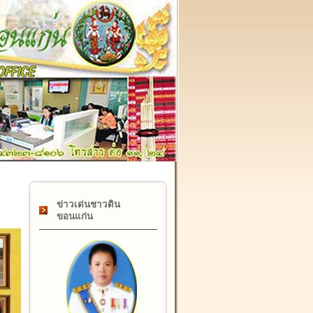
๑๗ กุมภาพันธ์ "วันคล้ายวันสถาปนากรมที่ดิน" ครบรอบ ๑๒๒ ป
ข่าวเด่นชาวดิน
ขอนแก่น