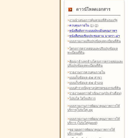
ดาวน์โหลดเอกสาร
>
งานนำเสนอการคุ้มครองที่ดินของรัฐ
>
ควบคุมภายใน
(1)
(2)
>
หนังสือสังการ-แบบประเมินคุณภาพฯ
>
หนังสือขอเชิญประชุมตาม มาตรา ๘ฯ
>
แบบรายงานปรับปรุงข้อมูลทะเบียนที่ดิน
>
โครงการตรวจสอบและปรับปรุงข้อมูล
ทะเบียนที่ดิน
>
สัญญาจ้างลูกจ้างโครงการตรวจสอบและ
ปรับปรุงข้อมูลทะเบียนที่ดิน
>
รายงานการควบคุมภายใน
>
แบบเก็บข้อมูล ๕๗ สาขา
>
แบบเก็บข้อมูล ๕๗ อำเภอ
>
แบบสำรวจปัญหาอุปสรรคของกรมที่ดิน
>
รายงานผลการดำเนินงาน(ประจำเดือน)
>
โปร่งใส ใส่ใจบริการ
>
แบบรายงานการพัฒนาคุณภาพการให้
บริการ(โปร่งใส).zip
>
แบบรายงานการพัฒนาคุณภาพการให้
บริการ (โปร่งใส)(word
)
>
ขยายผลการพัฒนาคุณภาพการให้
บริการ(pdf)