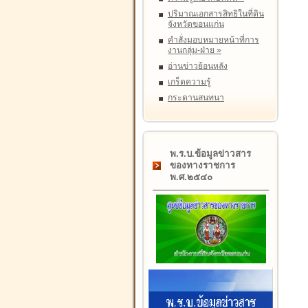
ปริมาณเอกสารสิทธิในที่ดิน
จังหวัดขอนแก่น
คำสั่งมอบหมายหน้าที่การ
งานกลุ่ม-ฝ่าย
»
อ่านข่าวย้อนหลัง
เกร็ดความรู้
กระดานสนทนา
พ.ร.บ.ข้อมูลข่าวสาร
ของทางราชการ
พ.ศ.๒๕๔๐