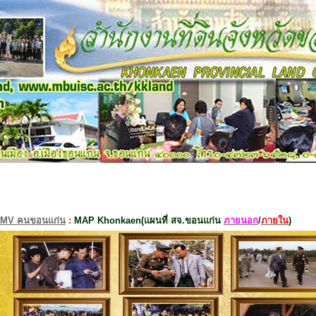
MV คนขอนแก่น
:
MAP Khonkaen(แผนที่ สจ.ขอนแก่น
ภายนอก
/
ภายใน
)