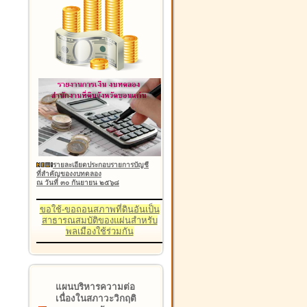
รายละเอียดประกอบรายการบัญชี
ที่สำคัญของงบทดลอง
ณ วันที่ ๓๐ กันยายน ๒๕๖๘
ขอใช้-ขอถอนสภาพที่ดินอันเป็น
สาธารณสมบัติของแผ่นสำหรับ
พลเมืองใช้ร่วมกัน
แผนบริหารความต่อ
เนื่องในสภาวะวิกฤติ