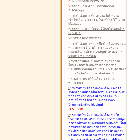
>
คู่มือสำหรับประชาชน Zip
>
แบบรายงาน พ.ร.บ.อำนวยความ
สะดวก(zip)
>
การดำเนินการสร้างความรับรู้ ความ
เข้าใจให้แก่ประชาชน "ชุดคำพูด"(Theme
Massage)
>
แบบรายงานออกโฉนดที่ดินฯไม่ชอบด้วย
กฎหมาย
>
เป้าหมายการให้บริการ
>
การดำเนินการตามคู่มือสำหรับประชาชน
ตามพระราชบัญญัติการอำนวยความ
สะดวกในการพิจารณาอนุญาตของท าง
ราชการ พ.ศ.๒๕๕๘
>
การตรวจสอบและจัดทำข้อมูลขอออก
โฉนดที่ดินหรือหนังสือรับรองการทำ
ประโยชน์จากหลักฐาน ส.ค.๑ ที่ยื่นคำขอไว้
ภายหลังวันที่ ๘ กุมภาพันธ์ ๒๕๕๓
>
พ.ร.บ.การเช่าที่ดินเพื่อเกษตรกรรม
พ.ศ.๒๕๒๔
>
ประกาศจังหวัดขอนแก่น เรื่อง ประกวด
ราคาจ้างก่อสร้างที่จอดรถประชาชนและคน
พิการ สำนักงานที่ดินจังหวัดขอนแก่น
สาขาน้ำพอง
ด้วยวิธีประกวดราคา
)
อิเล็กทรอนิกส์ (e-bidding
-
ประกาศ
>
ประกาศจังหวัดขอนแก่น เรื่อง ยกเลิก
ประกาศ ประกวดราคาจ้างก่อสร้างปรับปรุง
อาคารที่ทำการและสิ่งก่อสร้างประกอบ โดย
การปรับปรุงต่อเติมอาคารสำนักงานและ
พื้นที่บริเวณบ้านพักข้าราชการ สำนักงาน
ที่ดินจังหวัดขอนแก่น สาขาภูเวียง
ด้วยวิธี
)
ประกวดราคาอิเล็กทรอนิกส์ (e-bidding