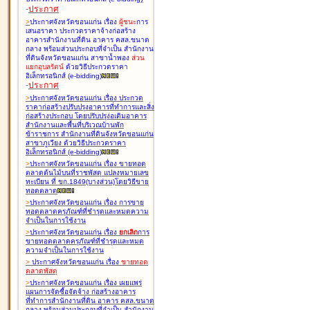
-
ประกาศ
>
ประกาศจังหวัดขอนแก่น เรื่อง
ผู้ชนะ
การ
เสนอราคา ประกวดราคาจ้างก่อสร้าง
อาคารสำนักงานที่ดิน อาคาร คสล.ขนาด
กลาง พร้อมส่วนประกอบที่จำเป็น สำนักงาน
ที่ดินจังหวัดขอนแก่น สาขาน้ำพอง
ส่วน
แยกอุบลรัตน์
ด้วยวิธีประกวดราคา
อิเล็กทรอนิกส์ (e-bidding
)
-
ประกาศ
>
ประกาศจังหวัดขอนแก่น เรื่อง
ประกวด
ราคาก่อสร้างปรับปรุงอาคารที่ทำการและสิ่ง
ก่อสร้างประกอบ โดยปรับปรุง่อเติมอาคาร
สำนักงานและพื้นที่บริเวณบ้านพัก
ข้าราชการ สำนักงานที่ดินจังหวัดขอนแก่น
สาขาภูเวียง ด้วยวิธีประกวดราคา
อิเล็กทรอนิกส์ (e-bidding
)
>
ประกาศจังหวัดขอนแก่น เรื่อง
ขายทอด
ตลาดต้นไม้บนที่ราชพัสดุ แปลงหมายเลข
ทะเบียน ที่ ขก.1849(บางส่วน)โดยวิธีขาย
ทอดตลาด
>
ประกาศจังหวัดขอนแก่น เรื่อง
การขาย
ทอดตลาดครุภัณฑ์ที่ชำรุดและหมดความ
จำเป็นในการใช้งาน
>
ประกาศจังหวัดขอนแก่น เรื่อง
ยกเลิก
การ
ขายทอดตลาดครุภัณฑ์ที่ชำรุดและหมด
ความจำเป็นในการใช้งาน
>
ประกาศจังหวัดขอนแก่น เรื่อง
ขายทอด
ตลาด
พัสดุ
>
ประกาศจังหวัดขอนแก่น เรื่อง
เผยแพร่
แผนการจัดซื้อจัดจ้าง ก่อสร้างอาคาร
ที่ทำการสำนักงานที่ดิน อาคาร คสล.ขนาด
กลาง พร้อมส่วนประกอบที่จำเป็น สำนักงาน