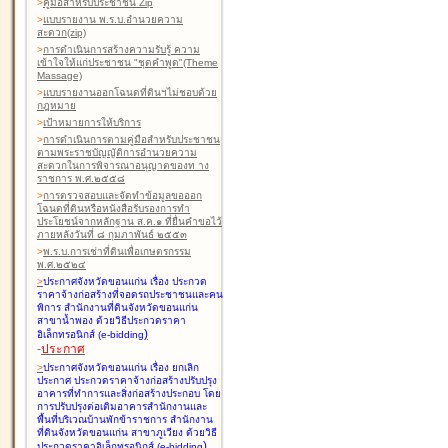
>
คู่มือสำหรับประชาชน Zip
>
แบบรายงาน พ.ร.บ.อำนวยความ
สะดวก(zip)
>
การดำเนินการสร้างความรับรู้ ความ
เข้าใจให้แก่ประชาชน "ชุดคำพูด"(Theme
Massage)
>
แบบรายงานออกโฉนดที่ดินฯไม่ชอบด้วย
กฎหมาย
>
เป้าหมายการให้บริการ
>
การดำเนินการตามคู่มือสำหรับประชาชน
ตามพระราชบัญญัติการอำนวยความ
สะดวกในการพิจารณาอนุญาตของท าง
ราชการ พ.ศ.๒๕๕๘
>
การตรวจสอบและจัดทำข้อมูลขอออก
โฉนดที่ดินหรือหนังสือรับรองการทำ
ประโยชน์จากหลักฐาน ส.ค.๑ ที่ยื่นคำขอไว้
ภายหลังวันที่ ๘ กุมภาพันธ์ ๒๕๕๓
>
พ.ร.บ.การเช่าที่ดินเพื่อเกษตรกรรม
พ.ศ.๒๕๒๔
>
ประกาศจังหวัดขอนแก่น เรื่อง ประกวด
ราคาจ้างก่อสร้างที่จอดรถประชาชนและคน
พิการ สำนักงานที่ดินจังหวัดขอนแก่น
สาขาน้ำพอง
ด้วยวิธีประกวดราคา
)
อิเล็กทรอนิกส์ (e-bidding
-
ประกาศ
>
ประกาศจังหวัดขอนแก่น เรื่อง ยกเลิก
ประกาศ ประกวดราคาจ้างก่อสร้างปรับปรุง
อาคารที่ทำการและสิ่งก่อสร้างประกอบ โดย
การปรับปรุงต่อเติมอาคารสำนักงานและ
พื้นที่บริเวณบ้านพักข้าราชการ สำนักงาน
ที่ดินจังหวัดขอนแก่น สาขาภูเวียง
ด้วยวิธี
)
ประกวดราคาอิเล็กทรอนิกส์ (e-bidding