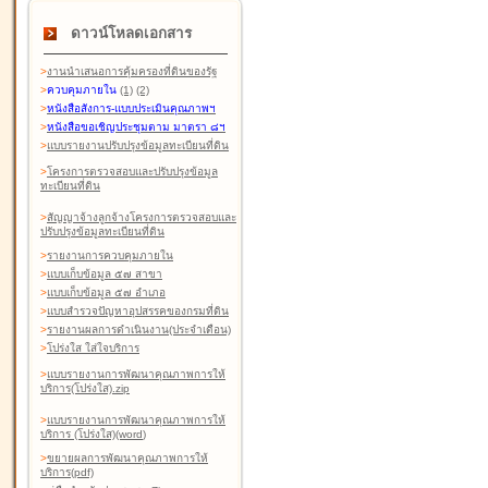
ดาวน์โหลดเอกสาร
>
งานนำเสนอการคุ้มครองที่ดินของรัฐ
>
ควบคุมภายใน
(1)
(2)
>
หนังสือสังการ-แบบประเมินคุณภาพฯ
>
หนังสือขอเชิญประชุมตาม มาตรา ๘ฯ
>
แบบรายงานปรับปรุงข้อมูลทะเบียนที่ดิน
>
โครงการตรวจสอบและปรับปรุงข้อมูล
ทะเบียนที่ดิน
>
สัญญาจ้างลูกจ้างโครงการตรวจสอบและ
ปรับปรุงข้อมูลทะเบียนที่ดิน
>
รายงานการควบคุมภายใน
>
แบบเก็บข้อมูล ๕๗ สาขา
>
แบบเก็บข้อมูล ๕๗ อำเภอ
>
แบบสำรวจปัญหาอุปสรรคของกรมที่ดิน
>
รายงานผลการดำเนินงาน(ประจำเดือน)
>
โปร่งใส ใส่ใจบริการ
>
แบบรายงานการพัฒนาคุณภาพการให้
บริการ(โปร่งใส).zip
>
แบบรายงานการพัฒนาคุณภาพการให้
บริการ (โปร่งใส)(word
)
>
ขยายผลการพัฒนาคุณภาพการให้
บริการ(pdf)