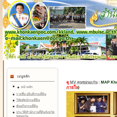
เมนูหลัก
ดู
MV คนขอนแก่น
:
MAP Kho
ภายใน
)
หน้าหลัก
รายชื่อ อธิบดีกรมที่ดิน
วิสัยทัศน์กรมที่ดิน
พันธกิจกรมที่ดิน
ประวัติสำนักงานที่ดินจังหวัด
ขอนแก่น