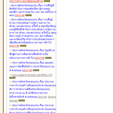
(
ประกาศ+รายละเอียดแนบท้าย
)
>
ประกาศจังหวัดขอนแก่น เรื่อง
รายชื่อผู้มี
สิทธิเข้ารับการสอบคัดเลือก ผู้ขาดคุณ
สมบัติฯ และกำหนดวัน เวลา สถานที่ในการ
สอบ
(
ประกาศ
)
>
ประกาศจังหวัดขอนแก่น เรื่อง
รายชื่อผู้
ผ่านการประเมินความรู้ความสามารถ
ทักษะ และสมรรถนะ ครั้งที่ ๑ (สอบข้อเขียน)
และผู้มีสิทธิ์เข้ารับการประเมินความรู้ความ
สามารถ ทักษะ และสมรรถนะ ครั้งที่ ๒ (สอบ
สัมภาษณ์) กำหนดวัน เวลา สถานที่สอบ
และระเบียบเกี่ยวกับการประเมินสมรรถนะฯ
เพื่อเลือกสรรเป็นพนักงานราชการทั่วไป
(
ประกาศ
)
>
>
ประกาศจังหวัดขอนแก่น เรื่อง
บัญชี
ราย
ชื่อผู้ผ่านการเลือกสรรเพื่อจัดจ้างเป็น
พนักงานราชการทั่วไป
(
ประกาศ
)
>
>
ประกาศจังหวัดขอนแก่น เรื่อง
เผยแพร่
แผนการจัดซื้อจัดจ้าง ประจำปีงบประมาณ
พ.ศ.๒๕๖๘
(
ประกาศ
)
>
>
ประกาศมัดจำรังวัดค้างบัญชีเกิน 5 ปี
>
>
ประกาศจังหวัดขอนแก่น เรื่อง ประกวด
ราคาจ้างก่อสร้างที่จอดรถประชาชนและคน
พิการ สำนักงานที่ดินจังหวัดขอนแก่น
สาขากระนวน ด้วยวิธีประกวดราคา
อิเล็กทรอนิกส์ (e-bidding)
ประกาศ
,
เอกสาร
ประกอบ
>
>
ประกาศจังหวัดขอนแก่น เรื่อง ประกวด
ราคาจ้างก่อสร้างที่จอดรถประชาชนและคน
พิการ สำนักงานที่ดินจังหวัดขอนแก่น ด้วย