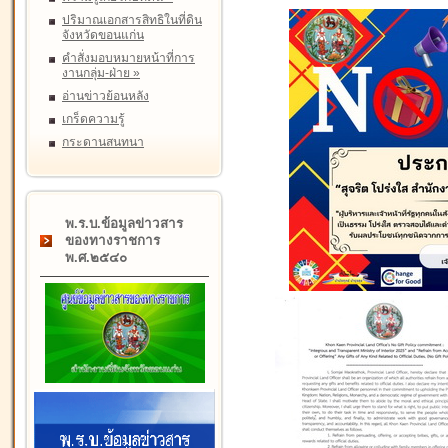
ปริมาณเอกสารสิทธิในที่ดิน
จังหวัดขอนแก่น
คำสั่งมอบหมายหน้าที่การ
งานกลุ่ม-ฝ่าย
»
อ่านข่าวย้อนหลัง
เกร็ดความรู้
กระดานสนทนา
พ.ร.บ.ข้อมูลข่าวสาร
ของทางราชการ
พ.ศ.๒๕๔๐