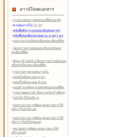
ดาวน์โหลดเอกสาร
>
งานนำเสนอการคุ้มครองที่ดินของรัฐ
>
ควบคุมภายใน
(1)
(2)
>
หนังสือสังการ-แบบประเมินคุณภาพฯ
>
หนังสือขอเชิญประชุมตาม มาตรา ๘ฯ
>
แบบรายงานปรับปรุงข้อมูลทะเบียนที่ดิน
>
โครงการตรวจสอบและปรับปรุงข้อมูล
ทะเบียนที่ดิน
>
สัญญาจ้างลูกจ้างโครงการตรวจสอบและ
ปรับปรุงข้อมูลทะเบียนที่ดิน
>
รายงานการควบคุมภายใน
>
แบบเก็บข้อมูล ๕๗ สาขา
>
แบบเก็บข้อมูล ๕๗ อำเภอ
>
แบบสำรวจปัญหาอุปสรรคของกรมที่ดิน
>
รายงานผลการดำเนินงาน(ประจำเดือน)
>
โปร่งใส ใส่ใจบริการ
>
แบบรายงานการพัฒนาคุณภาพการให้
บริการ(โปร่งใส).zip
>
แบบรายงานการพัฒนาคุณภาพการให้
บริการ (โปร่งใส)(word
)
>
ขยายผลการพัฒนาคุณภาพการให้
บริการ(pdf)