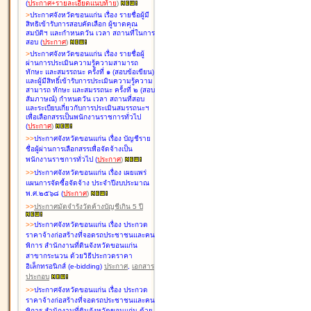
(
ประกาศ+รายละเอียดแนบท้าย
)
>
ประกาศจังหวัดขอนแก่น เรื่อง
รายชื่อผู้มี
สิทธิเข้ารับการสอบคัดเลือก ผู้ขาดคุณ
สมบัติฯ และกำหนดวัน เวลา สถานที่ในการ
สอบ
(
ประกาศ
)
>
ประกาศจังหวัดขอนแก่น เรื่อง
รายชื่อผู้
ผ่านการประเมินความรู้ความสามารถ
ทักษะ และสมรรถนะ ครั้งที่ ๑ (สอบข้อเขียน)
และผู้มีสิทธิ์เข้ารับการประเมินความรู้ความ
สามารถ ทักษะ และสมรรถนะ ครั้งที่ ๒ (สอบ
สัมภาษณ์) กำหนดวัน เวลา สถานที่สอบ
และระเบียบเกี่ยวกับการประเมินสมรรถนะฯ
เพื่อเลือกสรรเป็นพนักงานราชการทั่วไป
(
ประกาศ
)
>
>
ประกาศจังหวัดขอนแก่น เรื่อง
บัญชี
ราย
ชื่อผู้ผ่านการเลือกสรรเพื่อจัดจ้างเป็น
พนักงานราชการทั่วไป
(
ประกาศ
)
>
>
ประกาศจังหวัดขอนแก่น เรื่อง
เผยแพร่
แผนการจัดซื้อจัดจ้าง ประจำปีงบประมาณ
พ.ศ.๒๕๖๘
(
ประกาศ
)
>
>
ประกาศมัดจำรังวัดค้างบัญชีเกิน 5 ปี
>
>
ประกาศจังหวัดขอนแก่น เรื่อง ประกวด
ราคาจ้างก่อสร้างที่จอดรถประชาชนและคน
พิการ สำนักงานที่ดินจังหวัดขอนแก่น
สาขากระนวน ด้วยวิธีประกวดราคา
อิเล็กทรอนิกส์ (e-bidding)
ประกาศ
,
เอกสาร
ประกอบ
>
>
ประกาศจังหวัดขอนแก่น เรื่อง ประกวด
ราคาจ้างก่อสร้างที่จอดรถประชาชนและคน
พิการ สำนักงานที่ดินจังหวัดขอนแก่น ด้วย