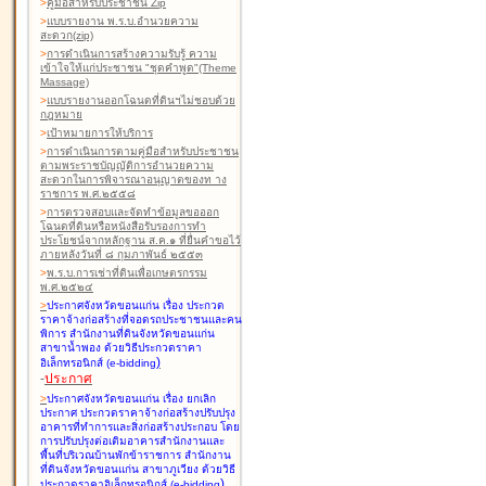
>
คู่มือสำหรับประชาชน Zip
>
แบบรายงาน พ.ร.บ.อำนวยความ
สะดวก(zip)
>
การดำเนินการสร้างความรับรู้ ความ
เข้าใจให้แก่ประชาชน "ชุดคำพูด"(Theme
Massage)
>
แบบรายงานออกโฉนดที่ดินฯไม่ชอบด้วย
กฎหมาย
>
เป้าหมายการให้บริการ
>
การดำเนินการตามคู่มือสำหรับประชาชน
ตามพระราชบัญญัติการอำนวยความ
สะดวกในการพิจารณาอนุญาตของท าง
ราชการ พ.ศ.๒๕๕๘
>
การตรวจสอบและจัดทำข้อมูลขอออก
โฉนดที่ดินหรือหนังสือรับรองการทำ
ประโยชน์จากหลักฐาน ส.ค.๑ ที่ยื่นคำขอไว้
ภายหลังวันที่ ๘ กุมภาพันธ์ ๒๕๕๓
>
พ.ร.บ.การเช่าที่ดินเพื่อเกษตรกรรม
พ.ศ.๒๕๒๔
>
ประกาศจังหวัดขอนแก่น เรื่อง ประกวด
ราคาจ้างก่อสร้างที่จอดรถประชาชนและคน
พิการ สำนักงานที่ดินจังหวัดขอนแก่น
สาขาน้ำพอง
ด้วยวิธีประกวดราคา
)
อิเล็กทรอนิกส์ (e-bidding
-
ประกาศ
>
ประกาศจังหวัดขอนแก่น เรื่อง ยกเลิก
ประกาศ ประกวดราคาจ้างก่อสร้างปรับปรุง
อาคารที่ทำการและสิ่งก่อสร้างประกอบ โดย
การปรับปรุงต่อเติมอาคารสำนักงานและ
พื้นที่บริเวณบ้านพักข้าราชการ สำนักงาน
ที่ดินจังหวัดขอนแก่น สาขาภูเวียง
ด้วยวิธี
)
ประกวดราคาอิเล็กทรอนิกส์ (e-bidding