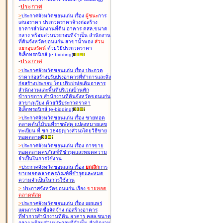
-
ประกาศ
>
ประกาศจังหวัดขอนแก่น เรื่อง
ผู้ชนะ
การ
เสนอราคา ประกวดราคาจ้างก่อสร้าง
อาคารสำนักงานที่ดิน อาคาร คสล.ขนาด
กลาง พร้อมส่วนประกอบที่จำเป็น สำนักงาน
ที่ดินจังหวัดขอนแก่น สาขาน้ำพอง
ส่วน
แยกอุบลรัตน์
ด้วยวิธีประกวดราคา
อิเล็กทรอนิกส์ (e-bidding
)
-
ประกาศ
>
ประกาศจังหวัดขอนแก่น เรื่อง
ประกวด
ราคาก่อสร้างปรับปรุงอาคารที่ทำการและสิ่ง
ก่อสร้างประกอบ โดยปรับปรุง่อเติมอาคาร
สำนักงานและพื้นที่บริเวณบ้านพัก
ข้าราชการ สำนักงานที่ดินจังหวัดขอนแก่น
สาขาภูเวียง ด้วยวิธีประกวดราคา
อิเล็กทรอนิกส์ (e-bidding
)
>
ประกาศจังหวัดขอนแก่น เรื่อง
ขายทอด
ตลาดต้นไม้บนที่ราชพัสดุ แปลงหมายเลข
ทะเบียน ที่ ขก.1849(บางส่วน)โดยวิธีขาย
ทอดตลาด
>
ประกาศจังหวัดขอนแก่น เรื่อง
การขาย
ทอดตลาดครุภัณฑ์ที่ชำรุดและหมดความ
จำเป็นในการใช้งาน
>
ประกาศจังหวัดขอนแก่น เรื่อง
ยกเลิก
การ
ขายทอดตลาดครุภัณฑ์ที่ชำรุดและหมด
ความจำเป็นในการใช้งาน
>
ประกาศจังหวัดขอนแก่น เรื่อง
ขายทอด
ตลาด
พัสดุ
>
ประกาศจังหวัดขอนแก่น เรื่อง
เผยแพร่
แผนการจัดซื้อจัดจ้าง ก่อสร้างอาคาร
ที่ทำการสำนักงานที่ดิน อาคาร คสล.ขนาด
กลาง พร้อมส่วนประกอบที่จำเป็น สำนักงาน