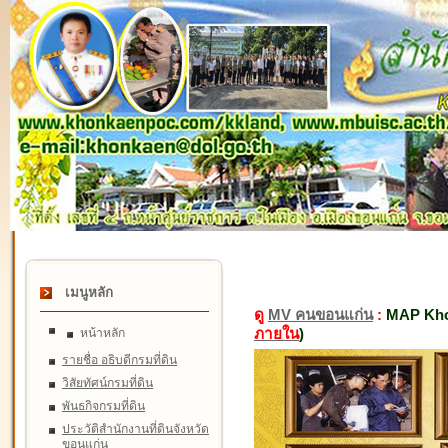
เมนูหลัก
ดู
MV คนขอนแก่น
:
MAP Kho
ภายใน
)
หน้าหลัก
รายชื่อ อธิบดีกรมที่ดิน
วิสัยทัศน์กรมที่ดิน
พันธกิจกรมที่ดิน
ประวัติสำนักงานที่ดินจังหวัด
ขอนแก่น