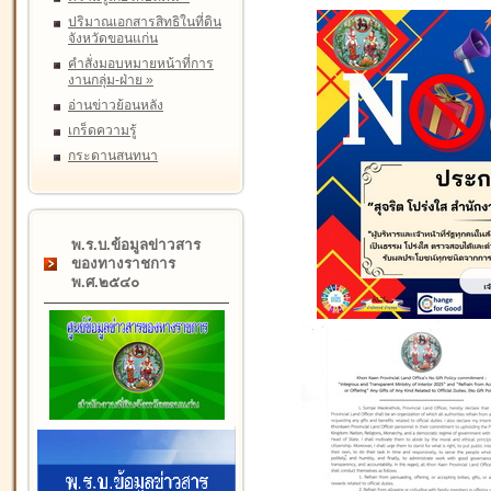
ปริมาณเอกสารสิทธิในที่ดิน
จังหวัดขอนแก่น
คำสั่งมอบหมายหน้าที่การ
งานกลุ่ม-ฝ่าย
»
อ่านข่าวย้อนหลัง
เกร็ดความรู้
กระดานสนทนา
พ.ร.บ.ข้อมูลข่าวสาร
ของทางราชการ
พ.ศ.๒๕๔๐