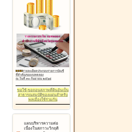
รายละเอียดประกอบรายการบัญชี
ที่สำคัญของงบทดลอง
ณ วันที่ ๓๐ กันยายน ๒๕๖๘
ขอใช้-ขอถอนสภาพที่ดินอันเป็น
สาธารณสมบัติของแผ่นสำหรับ
พลเมืองใช้ร่วมกัน
แผนบริหารความต่อ
เนื่องในสภาวะวิกฤติ