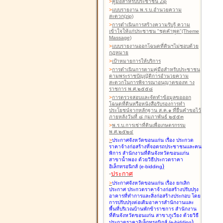
>
คู่มือสำหรับประชาชน Zip
>
แบบรายงาน พ.ร.บ.อำนวยความ
สะดวก(zip)
>
การดำเนินการสร้างความรับรู้ ความ
เข้าใจให้แก่ประชาชน "ชุดคำพูด"(Theme
Massage)
>
แบบรายงานออกโฉนดที่ดินฯไม่ชอบด้วย
กฎหมาย
>
เป้าหมายการให้บริการ
>
การดำเนินการตามคู่มือสำหรับประชาชน
ตามพระราชบัญญัติการอำนวยความ
สะดวกในการพิจารณาอนุญาตของท าง
ราชการ พ.ศ.๒๕๕๘
>
การตรวจสอบและจัดทำข้อมูลขอออก
โฉนดที่ดินหรือหนังสือรับรองการทำ
ประโยชน์จากหลักฐาน ส.ค.๑ ที่ยื่นคำขอไว้
ภายหลังวันที่ ๘ กุมภาพันธ์ ๒๕๕๓
>
พ.ร.บ.การเช่าที่ดินเพื่อเกษตรกรรม
พ.ศ.๒๕๒๔
>
ประกาศจังหวัดขอนแก่น เรื่อง ประกวด
ราคาจ้างก่อสร้างที่จอดรถประชาชนและคน
พิการ สำนักงานที่ดินจังหวัดขอนแก่น
สาขาน้ำพอง
ด้วยวิธีประกวดราคา
)
อิเล็กทรอนิกส์ (e-bidding
-
ประกาศ
>
ประกาศจังหวัดขอนแก่น เรื่อง ยกเลิก
ประกาศ ประกวดราคาจ้างก่อสร้างปรับปรุง
อาคารที่ทำการและสิ่งก่อสร้างประกอบ โดย
การปรับปรุงต่อเติมอาคารสำนักงานและ
พื้นที่บริเวณบ้านพักข้าราชการ สำนักงาน
ที่ดินจังหวัดขอนแก่น สาขาภูเวียง
ด้วยวิธี
)
ประกวดราคาอิเล็กทรอนิกส์ (e-bidding