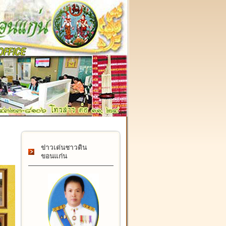
๑๗ กุมภาพันธ์ "วันคล้ายวันสถาปนากรมที่ดิน" ครบรอบ ๑๒๒ ปี
ข่าวเด่นชาวดิน
ขอนแก่น