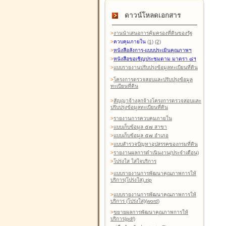
ดาวน์โหลดเอกสาร
>
งานนำเสนอการคุ้มครองที่ดินของรัฐ
>
ควบคุมภายใน
(1)
(2)
>
หนังสือสังการ-แบบประเมินคุณภาพฯ
>
หนังสือขอเชิญประชุมตาม มาตรา ๘ฯ
>
แบบรายงานปรับปรุงข้อมูลทะเบียนที่ดิน
>
โครงการตรวจสอบและปรับปรุงข้อมูล
ทะเบียนที่ดิน
>
สัญญาจ้างลูกจ้างโครงการตรวจสอบและ
ปรับปรุงข้อมูลทะเบียนที่ดิน
>
รายงานการควบคุมภายใน
>
แบบเก็บข้อมูล ๕๗ สาขา
>
แบบเก็บข้อมูล ๕๗ อำเภอ
>
แบบสำรวจปัญหาอุปสรรคของกรมที่ดิน
>
รายงานผลการดำเนินงาน(ประจำเดือน)
>
โปร่งใส ใส่ใจบริการ
>
แบบรายงานการพัฒนาคุณภาพการให้
บริการ(โปร่งใส).zip
>
แบบรายงานการพัฒนาคุณภาพการให้
บริการ (โปร่งใส)(word
)
>
ขยายผลการพัฒนาคุณภาพการให้
บริการ(pdf)