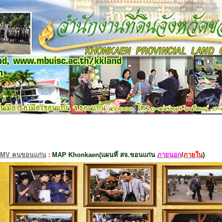
MV คนขอนแก่น
:
MAP Khonkaen(แผนที่ สจ.ขอนแก่น
ภายนอก
/
ภายใน
)