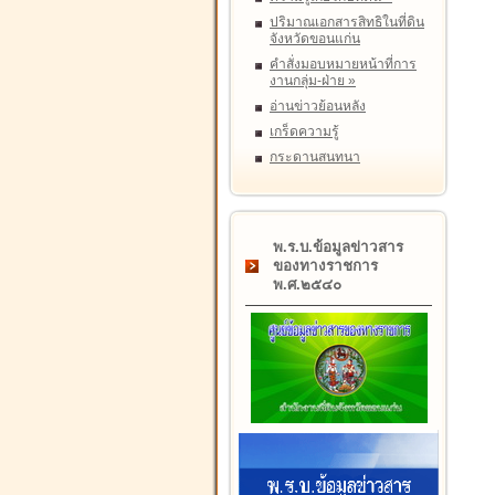
ปริมาณเอกสารสิทธิในที่ดิน
จังหวัดขอนแก่น
คำสั่งมอบหมายหน้าที่การ
งานกลุ่ม-ฝ่าย
»
อ่านข่าวย้อนหลัง
เกร็ดความรู้
กระดานสนทนา
พ.ร.บ.ข้อมูลข่าวสาร
ของทางราชการ
พ.ศ.๒๕๔๐