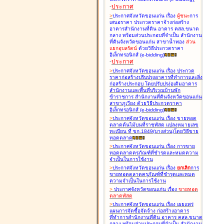
-
ประกาศ
>
ประกาศจังหวัดขอนแก่น เรื่อง
ผู้ชนะ
การ
เสนอราคา ประกวดราคาจ้างก่อสร้าง
อาคารสำนักงานที่ดิน อาคาร คสล.ขนาด
กลาง พร้อมส่วนประกอบที่จำเป็น สำนักงาน
ที่ดินจังหวัดขอนแก่น สาขาน้ำพอง
ส่วน
แยกอุบลรัตน์
ด้วยวิธีประกวดราคา
อิเล็กทรอนิกส์ (e-bidding
)
-
ประกาศ
>
ประกาศจังหวัดขอนแก่น เรื่อง
ประกวด
ราคาก่อสร้างปรับปรุงอาคารที่ทำการและสิ่ง
ก่อสร้างประกอบ โดยปรับปรุง่อเติมอาคาร
สำนักงานและพื้นที่บริเวณบ้านพัก
ข้าราชการ สำนักงานที่ดินจังหวัดขอนแก่น
สาขาภูเวียง ด้วยวิธีประกวดราคา
อิเล็กทรอนิกส์ (e-bidding
)
>
ประกาศจังหวัดขอนแก่น เรื่อง
ขายทอด
ตลาดต้นไม้บนที่ราชพัสดุ แปลงหมายเลข
ทะเบียน ที่ ขก.1849(บางส่วน)โดยวิธีขาย
ทอดตลาด
>
ประกาศจังหวัดขอนแก่น เรื่อง
การขาย
ทอดตลาดครุภัณฑ์ที่ชำรุดและหมดความ
จำเป็นในการใช้งาน
>
ประกาศจังหวัดขอนแก่น เรื่อง
ยกเลิก
การ
ขายทอดตลาดครุภัณฑ์ที่ชำรุดและหมด
ความจำเป็นในการใช้งาน
>
ประกาศจังหวัดขอนแก่น เรื่อง
ขายทอด
ตลาด
พัสดุ
>
ประกาศจังหวัดขอนแก่น เรื่อง
เผยแพร่
แผนการจัดซื้อจัดจ้าง ก่อสร้างอาคาร
ที่ทำการสำนักงานที่ดิน อาคาร คสล.ขนาด
กลาง พร้อมส่วนประกอบที่จำเป็น สำนักงาน