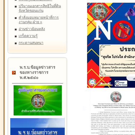
ปริมาณเอกสารสิทธิในที่ดิน
จังหวัดขอนแก่น
คำสั่งมอบหมายหน้าที่การ
งานกลุ่ม-ฝ่าย
»
อ่านข่าวย้อนหลัง
เกร็ดความรู้
กระดานสนทนา
พ.ร.บ.ข้อมูลข่าวสาร
ของทางราชการ
พ.ศ.๒๕๔๐