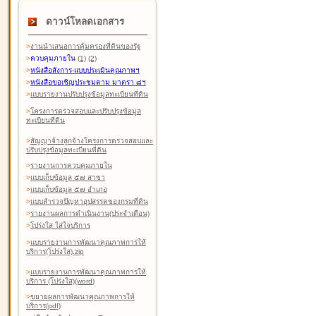
ดาวน์โหลดเอกสาร
>
งานนำเสนอการคุ้มครองที่ดินของรัฐ
>
ควบคุมภายใน
(1)
(2)
>
หนังสือสังการ-แบบประเมินคุณภาพฯ
>
หนังสือขอเชิญประชุมตาม มาตรา ๘ฯ
>
แบบรายงานปรับปรุงข้อมูลทะเบียนที่ดิน
>
โครงการตรวจสอบและปรับปรุงข้อมูล
ทะเบียนที่ดิน
>
สัญญาจ้างลูกจ้างโครงการตรวจสอบและ
ปรับปรุงข้อมูลทะเบียนที่ดิน
>
รายงานการควบคุมภายใน
>
แบบเก็บข้อมูล ๕๗ สาขา
>
แบบเก็บข้อมูล ๕๗ อำเภอ
>
แบบสำรวจปัญหาอุปสรรคของกรมที่ดิน
>
รายงานผลการดำเนินงาน(ประจำเดือน)
>
โปร่งใส ใส่ใจบริการ
>
แบบรายงานการพัฒนาคุณภาพการให้
บริการ(โปร่งใส).zip
>
แบบรายงานการพัฒนาคุณภาพการให้
บริการ (โปร่งใส)(word
)
>
ขยายผลการพัฒนาคุณภาพการให้
บริการ(pdf)