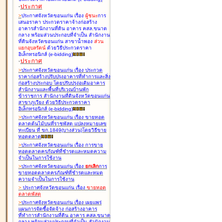
-
ประกาศ
>
ประกาศจังหวัดขอนแก่น เรื่อง
ผู้ชนะ
การ
เสนอราคา ประกวดราคาจ้างก่อสร้าง
อาคารสำนักงานที่ดิน อาคาร คสล.ขนาด
กลาง พร้อมส่วนประกอบที่จำเป็น สำนักงาน
ที่ดินจังหวัดขอนแก่น สาขาน้ำพอง
ส่วน
แยกอุบลรัตน์
ด้วยวิธีประกวดราคา
อิเล็กทรอนิกส์ (e-bidding
)
-
ประกาศ
>
ประกาศจังหวัดขอนแก่น เรื่อง
ประกวด
ราคาก่อสร้างปรับปรุงอาคารที่ทำการและสิ่ง
ก่อสร้างประกอบ โดยปรับปรุง่อเติมอาคาร
สำนักงานและพื้นที่บริเวณบ้านพัก
ข้าราชการ สำนักงานที่ดินจังหวัดขอนแก่น
สาขาภูเวียง ด้วยวิธีประกวดราคา
อิเล็กทรอนิกส์ (e-bidding
)
>
ประกาศจังหวัดขอนแก่น เรื่อง
ขายทอด
ตลาดต้นไม้บนที่ราชพัสดุ แปลงหมายเลข
ทะเบียน ที่ ขก.1849(บางส่วน)โดยวิธีขาย
ทอดตลาด
>
ประกาศจังหวัดขอนแก่น เรื่อง
การขาย
ทอดตลาดครุภัณฑ์ที่ชำรุดและหมดความ
จำเป็นในการใช้งาน
>
ประกาศจังหวัดขอนแก่น เรื่อง
ยกเลิก
การ
ขายทอดตลาดครุภัณฑ์ที่ชำรุดและหมด
ความจำเป็นในการใช้งาน
>
ประกาศจังหวัดขอนแก่น เรื่อง
ขายทอด
ตลาด
พัสดุ
>
ประกาศจังหวัดขอนแก่น เรื่อง
เผยแพร่
แผนการจัดซื้อจัดจ้าง ก่อสร้างอาคาร
ที่ทำการสำนักงานที่ดิน อาคาร คสล.ขนาด
กลาง พร้อมส่วนประกอบที่จำเป็น สำนักงาน