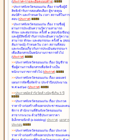
(
ประกาศ+รายละเอียดแนบท้าย
)
>
ประกาศจังหวัดขอนแก่น เรื่อง
รายชื่อผู้มี
สิทธิเข้ารับการสอบคัดเลือก ผู้ขาดคุณ
สมบัติฯ และกำหนดวัน เวลา สถานที่ในการ
สอบ
(
ประกาศ
)
>
ประกาศจังหวัดขอนแก่น เรื่อง
รายชื่อผู้
ผ่านการประเมินความรู้ความสามารถ
ทักษะ และสมรรถนะ ครั้งที่ ๑ (สอบข้อเขียน)
และผู้มีสิทธิ์เข้ารับการประเมินความรู้ความ
สามารถ ทักษะ และสมรรถนะ ครั้งที่ ๒ (สอบ
สัมภาษณ์) กำหนดวัน เวลา สถานที่สอบ
และระเบียบเกี่ยวกับการประเมินสมรรถนะฯ
เพื่อเลือกสรรเป็นพนักงานราชการทั่วไป
(
ประกาศ
)
>
>
ประกาศจังหวัดขอนแก่น เรื่อง
บัญชี
ราย
ชื่อผู้ผ่านการเลือกสรรเพื่อจัดจ้างเป็น
พนักงานราชการทั่วไป
(
ประกาศ
)
>
>
ประกาศจังหวัดขอนแก่น เรื่อง
เผยแพร่
แผนการจัดซื้อจัดจ้าง ประจำปีงบประมาณ
พ.ศ.๒๕๖๘
(
ประกาศ
)
>
>
ประกาศมัดจำรังวัดค้างบัญชีเกิน 5 ปี
>
>
ประกาศจังหวัดขอนแก่น เรื่อง ประกวด
ราคาจ้างก่อสร้างที่จอดรถประชาชนและคน
พิการ สำนักงานที่ดินจังหวัดขอนแก่น
สาขากระนวน ด้วยวิธีประกวดราคา
อิเล็กทรอนิกส์ (e-bidding)
ประกาศ
,
เอกสาร
ประกอบ
>
>
ประกาศจังหวัดขอนแก่น เรื่อง ประกวด
ราคาจ้างก่อสร้างที่จอดรถประชาชนและคน
พิการ สำนักงานที่ดินจังหวัดขอนแก่น ด้วย