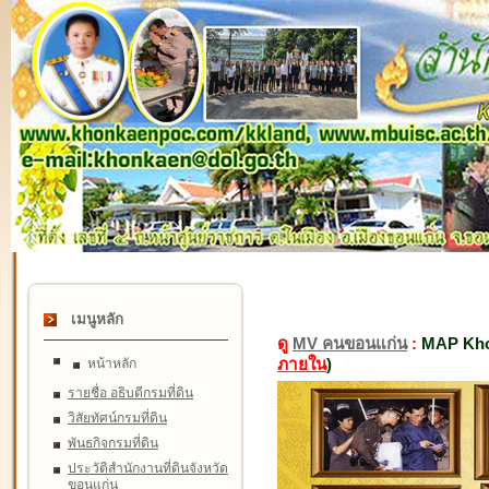
เมนูหลัก
ดู
MV คนขอนแก่น
:
MAP Kho
ภายใน
)
หน้าหลัก
รายชื่อ อธิบดีกรมที่ดิน
วิสัยทัศน์กรมที่ดิน
พันธกิจกรมที่ดิน
ประวัติสำนักงานที่ดินจังหวัด
ขอนแก่น