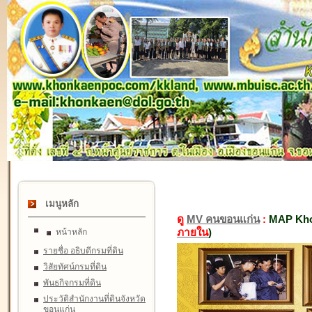
เมนูหลัก
ดู
MV คนขอนแก่น
:
MAP Kho
ภายใน
)
หน้าหลัก
รายชื่อ อธิบดีกรมที่ดิน
วิสัยทัศน์กรมที่ดิน
พันธกิจกรมที่ดิน
ประวัติสำนักงานที่ดินจังหวัด
ขอนแก่น