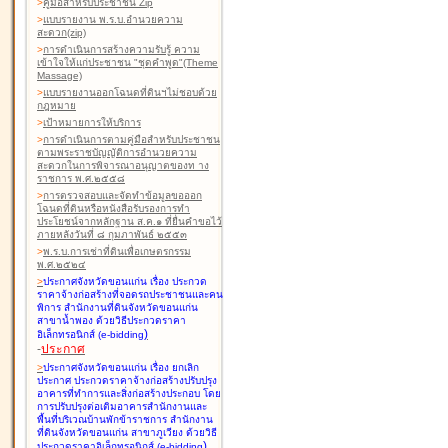
>
คู่มือสำหรับประชาชน Zip
>
แบบรายงาน พ.ร.บ.อำนวยความ
สะดวก(zip)
>
การดำเนินการสร้างความรับรู้ ความ
เข้าใจให้แก่ประชาชน "ชุดคำพูด"(Theme
Massage)
>
แบบรายงานออกโฉนดที่ดินฯไม่ชอบด้วย
กฎหมาย
>
เป้าหมายการให้บริการ
>
การดำเนินการตามคู่มือสำหรับประชาชน
ตามพระราชบัญญัติการอำนวยความ
สะดวกในการพิจารณาอนุญาตของท าง
ราชการ พ.ศ.๒๕๕๘
>
การตรวจสอบและจัดทำข้อมูลขอออก
โฉนดที่ดินหรือหนังสือรับรองการทำ
ประโยชน์จากหลักฐาน ส.ค.๑ ที่ยื่นคำขอไว้
ภายหลังวันที่ ๘ กุมภาพันธ์ ๒๕๕๓
>
พ.ร.บ.การเช่าที่ดินเพื่อเกษตรกรรม
พ.ศ.๒๕๒๔
>
ประกาศจังหวัดขอนแก่น เรื่อง ประกวด
ราคาจ้างก่อสร้างที่จอดรถประชาชนและคน
พิการ สำนักงานที่ดินจังหวัดขอนแก่น
สาขาน้ำพอง
ด้วยวิธีประกวดราคา
)
อิเล็กทรอนิกส์ (e-bidding
-
ประกาศ
>
ประกาศจังหวัดขอนแก่น เรื่อง ยกเลิก
ประกาศ ประกวดราคาจ้างก่อสร้างปรับปรุง
อาคารที่ทำการและสิ่งก่อสร้างประกอบ โดย
การปรับปรุงต่อเติมอาคารสำนักงานและ
พื้นที่บริเวณบ้านพักข้าราชการ สำนักงาน
ที่ดินจังหวัดขอนแก่น สาขาภูเวียง
ด้วยวิธี
)
ประกวดราคาอิเล็กทรอนิกส์ (e-bidding