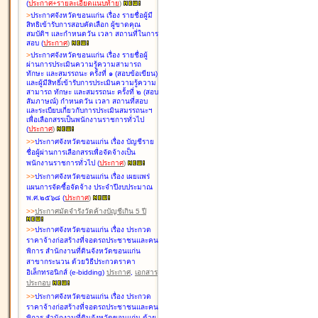
(
ประกาศ+รายละเอียดแนบท้าย
)
>
ประกาศจังหวัดขอนแก่น เรื่อง
รายชื่อผู้มี
สิทธิเข้ารับการสอบคัดเลือก ผู้ขาดคุณ
สมบัติฯ และกำหนดวัน เวลา สถานที่ในการ
สอบ
(
ประกาศ
)
>
ประกาศจังหวัดขอนแก่น เรื่อง
รายชื่อผู้
ผ่านการประเมินความรู้ความสามารถ
ทักษะ และสมรรถนะ ครั้งที่ ๑ (สอบข้อเขียน)
และผู้มีสิทธิ์เข้ารับการประเมินความรู้ความ
สามารถ ทักษะ และสมรรถนะ ครั้งที่ ๒ (สอบ
สัมภาษณ์) กำหนดวัน เวลา สถานที่สอบ
และระเบียบเกี่ยวกับการประเมินสมรรถนะฯ
เพื่อเลือกสรรเป็นพนักงานราชการทั่วไป
(
ประกาศ
)
>
>
ประกาศจังหวัดขอนแก่น เรื่อง
บัญชี
ราย
ชื่อผู้ผ่านการเลือกสรรเพื่อจัดจ้างเป็น
พนักงานราชการทั่วไป
(
ประกาศ
)
>
>
ประกาศจังหวัดขอนแก่น เรื่อง
เผยแพร่
แผนการจัดซื้อจัดจ้าง ประจำปีงบประมาณ
พ.ศ.๒๕๖๘
(
ประกาศ
)
>
>
ประกาศมัดจำรังวัดค้างบัญชีเกิน 5 ปี
>
>
ประกาศจังหวัดขอนแก่น เรื่อง ประกวด
ราคาจ้างก่อสร้างที่จอดรถประชาชนและคน
พิการ สำนักงานที่ดินจังหวัดขอนแก่น
สาขากระนวน ด้วยวิธีประกวดราคา
อิเล็กทรอนิกส์ (e-bidding)
ประกาศ
,
เอกสาร
ประกอบ
>
>
ประกาศจังหวัดขอนแก่น เรื่อง ประกวด
ราคาจ้างก่อสร้างที่จอดรถประชาชนและคน
พิการ สำนักงานที่ดินจังหวัดขอนแก่น ด้วย