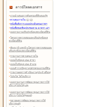
ดาวน์โหลดเอกสาร
>
งานนำเสนอการคุ้มครองที่ดินของรัฐ
>
ควบคุมภายใน
(1)
(2)
>
หนังสือสังการ-แบบประเมินคุณภาพฯ
>
หนังสือขอเชิญประชุมตาม มาตรา ๘ฯ
>
แบบรายงานปรับปรุงข้อมูลทะเบียนที่ดิน
>
โครงการตรวจสอบและปรับปรุงข้อมูล
ทะเบียนที่ดิน
>
สัญญาจ้างลูกจ้างโครงการตรวจสอบและ
ปรับปรุงข้อมูลทะเบียนที่ดิน
>
รายงานการควบคุมภายใน
>
แบบเก็บข้อมูล ๕๗ สาขา
>
แบบเก็บข้อมูล ๕๗ อำเภอ
>
แบบสำรวจปัญหาอุปสรรคของกรมที่ดิน
>
รายงานผลการดำเนินงาน(ประจำเดือน)
>
โปร่งใส ใส่ใจบริการ
>
แบบรายงานการพัฒนาคุณภาพการให้
บริการ(โปร่งใส).zip
>
แบบรายงานการพัฒนาคุณภาพการให้
บริการ (โปร่งใส)(word
)
>
ขยายผลการพัฒนาคุณภาพการให้
บริการ(pdf)