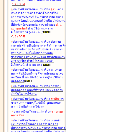
-
ประกาศ
>
ประกาศจังหวัดขอนแก่น เรื่อง
ผู้ชนะ
การ
เสนอราคา ประกวดราคาจ้างก่อสร้าง
อาคารสำนักงานที่ดิน อาคาร คสล.ขนาด
กลาง พร้อมส่วนประกอบที่จำเป็น สำนักงาน
ที่ดินจังหวัดขอนแก่น สาขาน้ำพอง
ส่วน
แยกอุบลรัตน์
ด้วยวิธีประกวดราคา
อิเล็กทรอนิกส์ (e-bidding
)
-
ประกาศ
>
ประกาศจังหวัดขอนแก่น เรื่อง
ประกวด
ราคาก่อสร้างปรับปรุงอาคารที่ทำการและสิ่ง
ก่อสร้างประกอบ โดยปรับปรุง่อเติมอาคาร
สำนักงานและพื้นที่บริเวณบ้านพัก
ข้าราชการ สำนักงานที่ดินจังหวัดขอนแก่น
สาขาภูเวียง ด้วยวิธีประกวดราคา
อิเล็กทรอนิกส์ (e-bidding
)
>
ประกาศจังหวัดขอนแก่น เรื่อง
ขายทอด
ตลาดต้นไม้บนที่ราชพัสดุ แปลงหมายเลข
ทะเบียน ที่ ขก.1849(บางส่วน)โดยวิธีขาย
ทอดตลาด
>
ประกาศจังหวัดขอนแก่น เรื่อง
การขาย
ทอดตลาดครุภัณฑ์ที่ชำรุดและหมดความ
จำเป็นในการใช้งาน
>
ประกาศจังหวัดขอนแก่น เรื่อง
ยกเลิก
การ
ขายทอดตลาดครุภัณฑ์ที่ชำรุดและหมด
ความจำเป็นในการใช้งาน
>
ประกาศจังหวัดขอนแก่น เรื่อง
ขายทอด
ตลาด
พัสดุ
>
ประกาศจังหวัดขอนแก่น เรื่อง
เผยแพร่
แผนการจัดซื้อจัดจ้าง ก่อสร้างอาคาร
ที่ทำการสำนักงานที่ดิน อาคาร คสล.ขนาด
กลาง พร้อมส่วนประกอบที่จำเป็น สำนักงาน