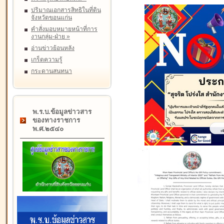
ปริมาณเอกสารสิทธิในที่ดิน
จังหวัดขอนแก่น
คำสั่งมอบหมายหน้าที่การ
งานกลุ่ม-ฝ่าย
»
อ่านข่าวย้อนหลัง
เกร็ดความรู้
กระดานสนทนา
พ.ร.บ.ข้อมูลข่าวสาร
ของทางราชการ
พ.ศ.๒๕๔๐