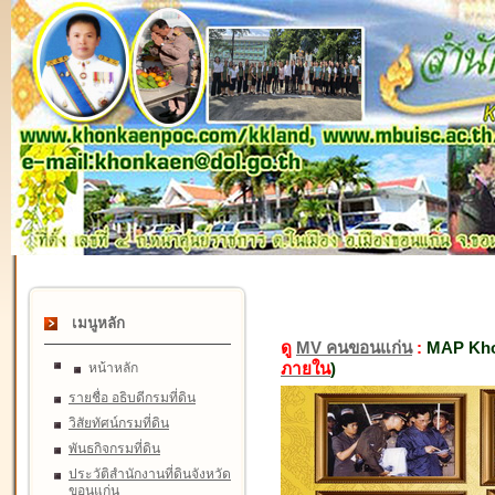
เมนูหลัก
ดู
MV คนขอนแก่น
:
MAP Kho
ภายใน
)
หน้าหลัก
รายชื่อ อธิบดีกรมที่ดิน
วิสัยทัศน์กรมที่ดิน
พันธกิจกรมที่ดิน
ประวัติสำนักงานที่ดินจังหวัด
ขอนแก่น