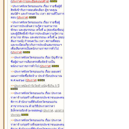
(
ประกาศ+รายละเอียดแนบท้าย
)
>
ประกาศจังหวัดขอนแก่น เรื่อง
รายชื่อผู้มี
สิทธิเข้ารับการสอบคัดเลือก ผู้ขาดคุณ
สมบัติฯ และกำหนดวัน เวลา สถานที่ในการ
สอบ
(
ประกาศ
)
>
ประกาศจังหวัดขอนแก่น เรื่อง
รายชื่อผู้
ผ่านการประเมินความรู้ความสามารถ
ทักษะ และสมรรถนะ ครั้งที่ ๑ (สอบข้อเขียน)
และผู้มีสิทธิ์เข้ารับการประเมินความรู้ความ
สามารถ ทักษะ และสมรรถนะ ครั้งที่ ๒ (สอบ
สัมภาษณ์) กำหนดวัน เวลา สถานที่สอบ
และระเบียบเกี่ยวกับการประเมินสมรรถนะฯ
เพื่อเลือกสรรเป็นพนักงานราชการทั่วไป
(
ประกาศ
)
>
>
ประกาศจังหวัดขอนแก่น เรื่อง
บัญชี
ราย
ชื่อผู้ผ่านการเลือกสรรเพื่อจัดจ้างเป็น
พนักงานราชการทั่วไป
(
ประกาศ
)
>
>
ประกาศจังหวัดขอนแก่น เรื่อง
เผยแพร่
แผนการจัดซื้อจัดจ้าง ประจำปีงบประมาณ
พ.ศ.๒๕๖๘
(
ประกาศ
)
>
>
ประกาศมัดจำรังวัดค้างบัญชีเกิน 5 ปี
>
>
ประกาศจังหวัดขอนแก่น เรื่อง ประกวด
ราคาจ้างก่อสร้างที่จอดรถประชาชนและคน
พิการ สำนักงานที่ดินจังหวัดขอนแก่น
สาขากระนวน ด้วยวิธีประกวดราคา
อิเล็กทรอนิกส์ (e-bidding)
ประกาศ
,
เอกสาร
ประกอบ
>
>
ประกาศจังหวัดขอนแก่น เรื่อง ประกวด
ราคาจ้างก่อสร้างที่จอดรถประชาชนและคน
พิการ สำนักงานที่ดินจังหวัดขอนแก่น ด้วย