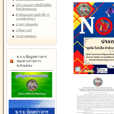
ปริมาณเอกสารสิทธิในที่ดิน
จังหวัดขอนแก่น
คำสั่งมอบหมายหน้าที่การ
งานกลุ่ม-ฝ่าย
»
อ่านข่าวย้อนหลัง
เกร็ดความรู้
กระดานสนทนา
พ.ร.บ.ข้อมูลข่าวสาร
ของทางราชการ
พ.ศ.๒๕๔๐