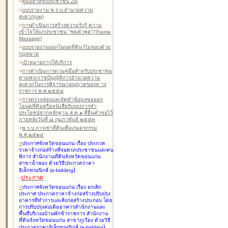
>
คู่มือสำหรับประชาชน Zip
>
แบบรายงาน พ.ร.บ.อำนวยความ
สะดวก(zip)
>
การดำเนินการสร้างความรับรู้ ความ
เข้าใจให้แก่ประชาชน "ชุดคำพูด"(Theme
Massage)
>
แบบรายงานออกโฉนดที่ดินฯไม่ชอบด้วย
กฎหมาย
>
เป้าหมายการให้บริการ
>
การดำเนินการตามคู่มือสำหรับประชาชน
ตามพระราชบัญญัติการอำนวยความ
สะดวกในการพิจารณาอนุญาตของท าง
ราชการ พ.ศ.๒๕๕๘
>
การตรวจสอบและจัดทำข้อมูลขอออก
โฉนดที่ดินหรือหนังสือรับรองการทำ
ประโยชน์จากหลักฐาน ส.ค.๑ ที่ยื่นคำขอไว้
ภายหลังวันที่ ๘ กุมภาพันธ์ ๒๕๕๓
>
พ.ร.บ.การเช่าที่ดินเพื่อเกษตรกรรม
พ.ศ.๒๕๒๔
>
ประกาศจังหวัดขอนแก่น เรื่อง ประกวด
ราคาจ้างก่อสร้างที่จอดรถประชาชนและคน
พิการ สำนักงานที่ดินจังหวัดขอนแก่น
สาขาน้ำพอง
ด้วยวิธีประกวดราคา
)
อิเล็กทรอนิกส์ (e-bidding
-
ประกาศ
>
ประกาศจังหวัดขอนแก่น เรื่อง ยกเลิก
ประกาศ ประกวดราคาจ้างก่อสร้างปรับปรุง
อาคารที่ทำการและสิ่งก่อสร้างประกอบ โดย
การปรับปรุงต่อเติมอาคารสำนักงานและ
พื้นที่บริเวณบ้านพักข้าราชการ สำนักงาน
ที่ดินจังหวัดขอนแก่น สาขาภูเวียง
ด้วยวิธี
)
ประกวดราคาอิเล็กทรอนิกส์ (e-bidding