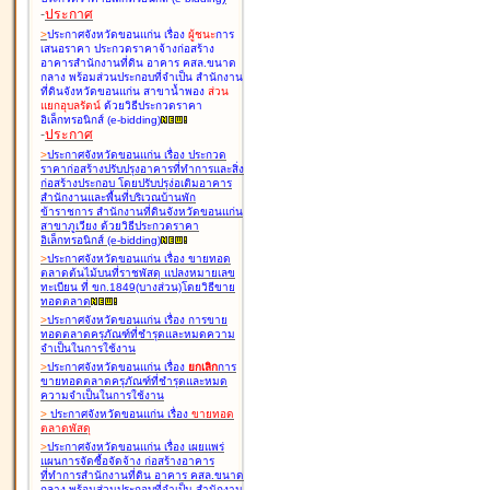
-
ประกาศ
>
ประกาศจังหวัดขอนแก่น เรื่อง
ผู้ชนะ
การ
เสนอราคา ประกวดราคาจ้างก่อสร้าง
อาคารสำนักงานที่ดิน อาคาร คสล.ขนาด
กลาง พร้อมส่วนประกอบที่จำเป็น สำนักงาน
ที่ดินจังหวัดขอนแก่น สาขาน้ำพอง
ส่วน
แยกอุบลรัตน์
ด้วยวิธีประกวดราคา
อิเล็กทรอนิกส์ (e-bidding
)
-
ประกาศ
>
ประกาศจังหวัดขอนแก่น เรื่อง
ประกวด
ราคาก่อสร้างปรับปรุงอาคารที่ทำการและสิ่ง
ก่อสร้างประกอบ โดยปรับปรุง่อเติมอาคาร
สำนักงานและพื้นที่บริเวณบ้านพัก
ข้าราชการ สำนักงานที่ดินจังหวัดขอนแก่น
สาขาภูเวียง ด้วยวิธีประกวดราคา
อิเล็กทรอนิกส์ (e-bidding
)
>
ประกาศจังหวัดขอนแก่น เรื่อง
ขายทอด
ตลาดต้นไม้บนที่ราชพัสดุ แปลงหมายเลข
ทะเบียน ที่ ขก.1849(บางส่วน)โดยวิธีขาย
ทอดตลาด
>
ประกาศจังหวัดขอนแก่น เรื่อง
การขาย
ทอดตลาดครุภัณฑ์ที่ชำรุดและหมดความ
จำเป็นในการใช้งาน
>
ประกาศจังหวัดขอนแก่น เรื่อง
ยกเลิก
การ
ขายทอดตลาดครุภัณฑ์ที่ชำรุดและหมด
ความจำเป็นในการใช้งาน
>
ประกาศจังหวัดขอนแก่น เรื่อง
ขายทอด
ตลาด
พัสดุ
>
ประกาศจังหวัดขอนแก่น เรื่อง
เผยแพร่
แผนการจัดซื้อจัดจ้าง ก่อสร้างอาคาร
ที่ทำการสำนักงานที่ดิน อาคาร คสล.ขนาด
กลาง พร้อมส่วนประกอบที่จำเป็น สำนักงาน