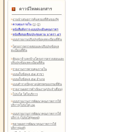
ดาวน์โหลดเอกสาร
>
งานนำเสนอการคุ้มครองที่ดินของรัฐ
>
ควบคุมภายใน
(1)
(2)
>
หนังสือสังการ-แบบประเมินคุณภาพฯ
>
หนังสือขอเชิญประชุมตาม มาตรา ๘ฯ
>
แบบรายงานปรับปรุงข้อมูลทะเบียนที่ดิน
>
โครงการตรวจสอบและปรับปรุงข้อมูล
ทะเบียนที่ดิน
>
สัญญาจ้างลูกจ้างโครงการตรวจสอบและ
ปรับปรุงข้อมูลทะเบียนที่ดิน
>
รายงานการควบคุมภายใน
>
แบบเก็บข้อมูล ๕๗ สาขา
>
แบบเก็บข้อมูล ๕๗ อำเภอ
>
แบบสำรวจปัญหาอุปสรรคของกรมที่ดิน
>
รายงานผลการดำเนินงาน(ประจำเดือน)
>
โปร่งใส ใส่ใจบริการ
>
แบบรายงานการพัฒนาคุณภาพการให้
บริการ(โปร่งใส).zip
>
แบบรายงานการพัฒนาคุณภาพการให้
บริการ (โปร่งใส)(word
)
>
ขยายผลการพัฒนาคุณภาพการให้
บริการ(pdf)