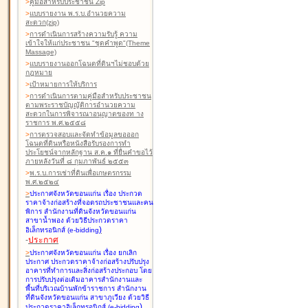
>
คู่มือสำหรับประชาชน Zip
>
แบบรายงาน พ.ร.บ.อำนวยความ
สะดวก(zip)
>
การดำเนินการสร้างความรับรู้ ความ
เข้าใจให้แก่ประชาชน "ชุดคำพูด"(Theme
Massage)
>
แบบรายงานออกโฉนดที่ดินฯไม่ชอบด้วย
กฎหมาย
>
เป้าหมายการให้บริการ
>
การดำเนินการตามคู่มือสำหรับประชาชน
ตามพระราชบัญญัติการอำนวยความ
สะดวกในการพิจารณาอนุญาตของท าง
ราชการ พ.ศ.๒๕๕๘
>
การตรวจสอบและจัดทำข้อมูลขอออก
โฉนดที่ดินหรือหนังสือรับรองการทำ
ประโยชน์จากหลักฐาน ส.ค.๑ ที่ยื่นคำขอไว้
ภายหลังวันที่ ๘ กุมภาพันธ์ ๒๕๕๓
>
พ.ร.บ.การเช่าที่ดินเพื่อเกษตรกรรม
พ.ศ.๒๕๒๔
>
ประกาศจังหวัดขอนแก่น เรื่อง ประกวด
ราคาจ้างก่อสร้างที่จอดรถประชาชนและคน
พิการ สำนักงานที่ดินจังหวัดขอนแก่น
สาขาน้ำพอง
ด้วยวิธีประกวดราคา
)
อิเล็กทรอนิกส์ (e-bidding
-
ประกาศ
>
ประกาศจังหวัดขอนแก่น เรื่อง ยกเลิก
ประกาศ ประกวดราคาจ้างก่อสร้างปรับปรุง
อาคารที่ทำการและสิ่งก่อสร้างประกอบ โดย
การปรับปรุงต่อเติมอาคารสำนักงานและ
พื้นที่บริเวณบ้านพักข้าราชการ สำนักงาน
ที่ดินจังหวัดขอนแก่น สาขาภูเวียง
ด้วยวิธี
)
ประกวดราคาอิเล็กทรอนิกส์ (e-bidding