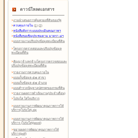
ดาวน์โหลดเอกสาร
>
งานนำเสนอการคุ้มครองที่ดินของรัฐ
>
ควบคุมภายใน
(1)
(2)
>
หนังสือสังการ-แบบประเมินคุณภาพฯ
>
หนังสือขอเชิญประชุมตาม มาตรา ๘ฯ
>
แบบรายงานปรับปรุงข้อมูลทะเบียนที่ดิน
>
โครงการตรวจสอบและปรับปรุงข้อมูล
ทะเบียนที่ดิน
>
สัญญาจ้างลูกจ้างโครงการตรวจสอบและ
ปรับปรุงข้อมูลทะเบียนที่ดิน
>
รายงานการควบคุมภายใน
>
แบบเก็บข้อมูล ๕๗ สาขา
>
แบบเก็บข้อมูล ๕๗ อำเภอ
>
แบบสำรวจปัญหาอุปสรรคของกรมที่ดิน
>
รายงานผลการดำเนินงาน(ประจำเดือน)
>
โปร่งใส ใส่ใจบริการ
>
แบบรายงานการพัฒนาคุณภาพการให้
บริการ(โปร่งใส).zip
>
แบบรายงานการพัฒนาคุณภาพการให้
บริการ (โปร่งใส)(word
)
>
ขยายผลการพัฒนาคุณภาพการให้
บริการ(pdf)