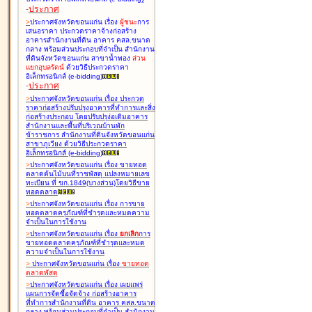
-
ประกาศ
>
ประกาศจังหวัดขอนแก่น เรื่อง
ผู้ชนะ
การ
เสนอราคา ประกวดราคาจ้างก่อสร้าง
อาคารสำนักงานที่ดิน อาคาร คสล.ขนาด
กลาง พร้อมส่วนประกอบที่จำเป็น สำนักงาน
ที่ดินจังหวัดขอนแก่น สาขาน้ำพอง
ส่วน
แยกอุบลรัตน์
ด้วยวิธีประกวดราคา
อิเล็กทรอนิกส์ (e-bidding
)
-
ประกาศ
>
ประกาศจังหวัดขอนแก่น เรื่อง
ประกวด
ราคาก่อสร้างปรับปรุงอาคารที่ทำการและสิ่ง
ก่อสร้างประกอบ โดยปรับปรุง่อเติมอาคาร
สำนักงานและพื้นที่บริเวณบ้านพัก
ข้าราชการ สำนักงานที่ดินจังหวัดขอนแก่น
สาขาภูเวียง ด้วยวิธีประกวดราคา
อิเล็กทรอนิกส์ (e-bidding
)
>
ประกาศจังหวัดขอนแก่น เรื่อง
ขายทอด
ตลาดต้นไม้บนที่ราชพัสดุ แปลงหมายเลข
ทะเบียน ที่ ขก.1849(บางส่วน)โดยวิธีขาย
ทอดตลาด
>
ประกาศจังหวัดขอนแก่น เรื่อง
การขาย
ทอดตลาดครุภัณฑ์ที่ชำรุดและหมดความ
จำเป็นในการใช้งาน
>
ประกาศจังหวัดขอนแก่น เรื่อง
ยกเลิก
การ
ขายทอดตลาดครุภัณฑ์ที่ชำรุดและหมด
ความจำเป็นในการใช้งาน
>
ประกาศจังหวัดขอนแก่น เรื่อง
ขายทอด
ตลาด
พัสดุ
>
ประกาศจังหวัดขอนแก่น เรื่อง
เผยแพร่
แผนการจัดซื้อจัดจ้าง ก่อสร้างอาคาร
ที่ทำการสำนักงานที่ดิน อาคาร คสล.ขนาด
กลาง พร้อมส่วนประกอบที่จำเป็น สำนักงาน