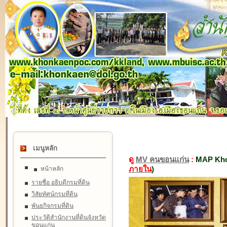
เมนูหลัก
ดู
MV คนขอนแก่น
:
MAP Kho
ภายใน
)
หน้าหลัก
รายชื่อ อธิบดีกรมที่ดิน
วิสัยทัศน์กรมที่ดิน
พันธกิจกรมที่ดิน
ประวัติสำนักงานที่ดินจังหวัด
ขอนแก่น