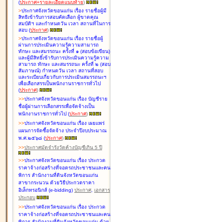
(
ประกาศ+รายละเอียดแนบท้าย
)
>
ประกาศจังหวัดขอนแก่น เรื่อง
รายชื่อผู้มี
สิทธิเข้ารับการสอบคัดเลือก ผู้ขาดคุณ
สมบัติฯ และกำหนดวัน เวลา สถานที่ในการ
สอบ
(
ประกาศ
)
>
ประกาศจังหวัดขอนแก่น เรื่อง
รายชื่อผู้
ผ่านการประเมินความรู้ความสามารถ
ทักษะ และสมรรถนะ ครั้งที่ ๑ (สอบข้อเขียน)
และผู้มีสิทธิ์เข้ารับการประเมินความรู้ความ
สามารถ ทักษะ และสมรรถนะ ครั้งที่ ๒ (สอบ
สัมภาษณ์) กำหนดวัน เวลา สถานที่สอบ
และระเบียบเกี่ยวกับการประเมินสมรรถนะฯ
เพื่อเลือกสรรเป็นพนักงานราชการทั่วไป
(
ประกาศ
)
>
>
ประกาศจังหวัดขอนแก่น เรื่อง
บัญชี
ราย
ชื่อผู้ผ่านการเลือกสรรเพื่อจัดจ้างเป็น
พนักงานราชการทั่วไป
(
ประกาศ
)
>
>
ประกาศจังหวัดขอนแก่น เรื่อง
เผยแพร่
แผนการจัดซื้อจัดจ้าง ประจำปีงบประมาณ
พ.ศ.๒๕๖๘
(
ประกาศ
)
>
>
ประกาศมัดจำรังวัดค้างบัญชีเกิน 5 ปี
>
>
ประกาศจังหวัดขอนแก่น เรื่อง ประกวด
ราคาจ้างก่อสร้างที่จอดรถประชาชนและคน
พิการ สำนักงานที่ดินจังหวัดขอนแก่น
สาขากระนวน ด้วยวิธีประกวดราคา
อิเล็กทรอนิกส์ (e-bidding)
ประกาศ
,
เอกสาร
ประกอบ
>
>
ประกาศจังหวัดขอนแก่น เรื่อง ประกวด
ราคาจ้างก่อสร้างที่จอดรถประชาชนและคน
พิการ สำนักงานที่ดินจังหวัดขอนแก่น ด้วย