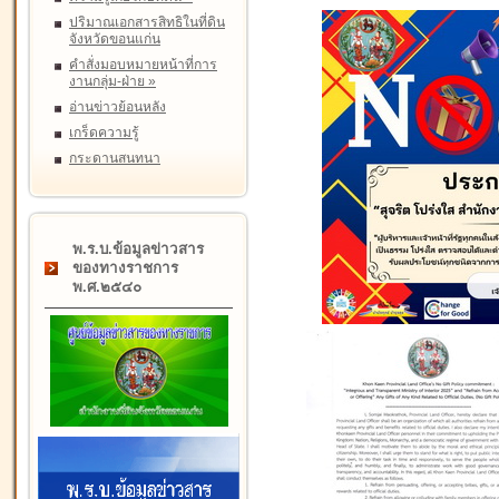
ปริมาณเอกสารสิทธิในที่ดิน
จังหวัดขอนแก่น
คำสั่งมอบหมายหน้าที่การ
งานกลุ่ม-ฝ่าย
»
อ่านข่าวย้อนหลัง
เกร็ดความรู้
กระดานสนทนา
พ.ร.บ.ข้อมูลข่าวสาร
ของทางราชการ
พ.ศ.๒๕๔๐