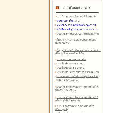
ดาวน์โหลดเอกสาร
>
งานนำเสนอการคุ้มครองที่ดินของรัฐ
>
ควบคุมภายใน
(1)
(2)
>
หนังสือสังการ-แบบประเมินคุณภาพฯ
>
หนังสือขอเชิญประชุมตาม มาตรา ๘ฯ
>
แบบรายงานปรับปรุงข้อมูลทะเบียนที่ดิน
>
โครงการตรวจสอบและปรับปรุงข้อมูล
ทะเบียนที่ดิน
>
สัญญาจ้างลูกจ้างโครงการตรวจสอบและ
ปรับปรุงข้อมูลทะเบียนที่ดิน
>
รายงานการควบคุมภายใน
>
แบบเก็บข้อมูล ๕๗ สาขา
>
แบบเก็บข้อมูล ๕๗ อำเภอ
>
แบบสำรวจปัญหาอุปสรรคของกรมที่ดิน
>
รายงานผลการดำเนินงาน(ประจำเดือน)
>
โปร่งใส ใส่ใจบริการ
>
แบบรายงานการพัฒนาคุณภาพการให้
บริการ(โปร่งใส).zip
>
แบบรายงานการพัฒนาคุณภาพการให้
บริการ (โปร่งใส)(word
)
>
ขยายผลการพัฒนาคุณภาพการให้
บริการ(pdf)