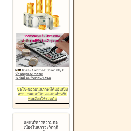
รายละเอียดประกอบรายการบัญชี
ที่สำคัญของงบทดลอง
ณ วันที่ ๓๐ กันยายน ๒๕๖๘
ขอใช้-ขอถอนสภาพที่ดินอันเป็น
สาธารณสมบัติของแผ่นสำหรับ
พลเมืองใช้ร่วมกัน
แผนบริหารความต่อ
เนื่องในสภาวะวิกฤติ