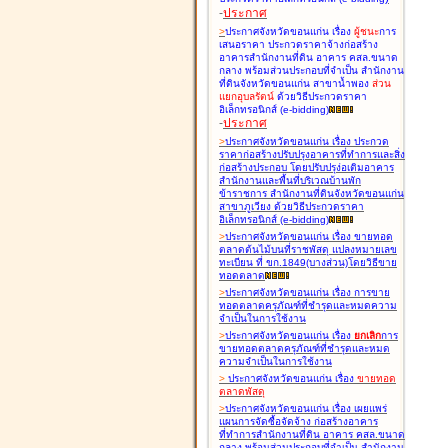
-
ประกาศ
>
ประกาศจังหวัดขอนแก่น เรื่อง
ผู้ชนะ
การ
เสนอราคา ประกวดราคาจ้างก่อสร้าง
อาคารสำนักงานที่ดิน อาคาร คสล.ขนาด
กลาง พร้อมส่วนประกอบที่จำเป็น สำนักงาน
ที่ดินจังหวัดขอนแก่น สาขาน้ำพอง
ส่วน
แยกอุบลรัตน์
ด้วยวิธีประกวดราคา
อิเล็กทรอนิกส์ (e-bidding
)
-
ประกาศ
>
ประกาศจังหวัดขอนแก่น เรื่อง
ประกวด
ราคาก่อสร้างปรับปรุงอาคารที่ทำการและสิ่ง
ก่อสร้างประกอบ โดยปรับปรุง่อเติมอาคาร
สำนักงานและพื้นที่บริเวณบ้านพัก
ข้าราชการ สำนักงานที่ดินจังหวัดขอนแก่น
สาขาภูเวียง ด้วยวิธีประกวดราคา
อิเล็กทรอนิกส์ (e-bidding
)
>
ประกาศจังหวัดขอนแก่น เรื่อง
ขายทอด
ตลาดต้นไม้บนที่ราชพัสดุ แปลงหมายเลข
ทะเบียน ที่ ขก.1849(บางส่วน)โดยวิธีขาย
ทอดตลาด
>
ประกาศจังหวัดขอนแก่น เรื่อง
การขาย
ทอดตลาดครุภัณฑ์ที่ชำรุดและหมดความ
จำเป็นในการใช้งาน
>
ประกาศจังหวัดขอนแก่น เรื่อง
ยกเลิก
การ
ขายทอดตลาดครุภัณฑ์ที่ชำรุดและหมด
ความจำเป็นในการใช้งาน
>
ประกาศจังหวัดขอนแก่น เรื่อง
ขายทอด
ตลาด
พัสดุ
>
ประกาศจังหวัดขอนแก่น เรื่อง
เผยแพร่
แผนการจัดซื้อจัดจ้าง ก่อสร้างอาคาร
ที่ทำการสำนักงานที่ดิน อาคาร คสล.ขนาด
กลาง พร้อมส่วนประกอบที่จำเป็น สำนักงาน