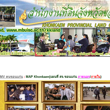
MV คนขอนแก่น
:
MAP Khonkaen(แผนที่ สจ.ขอนแก่น
ภายนอก
/
ภายใน
)