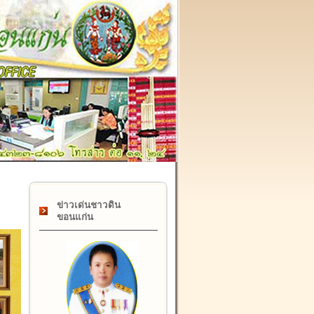
๑๗ กุมภาพันธ์ "วันคล้ายวันสถาปนากรมที่ดิน" ครบรอบ ๑๒๒ ป
ข่าวเด่นชาวดิน
ขอนแก่น