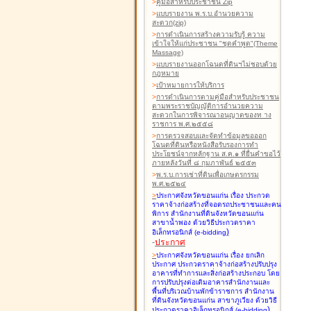
>
คู่มือสำหรับประชาชน Zip
>
แบบรายงาน พ.ร.บ.อำนวยความ
สะดวก(zip)
>
การดำเนินการสร้างความรับรู้ ความ
เข้าใจให้แก่ประชาชน "ชุดคำพูด"(Theme
Massage)
>
แบบรายงานออกโฉนดที่ดินฯไม่ชอบด้วย
กฎหมาย
>
เป้าหมายการให้บริการ
>
การดำเนินการตามคู่มือสำหรับประชาชน
ตามพระราชบัญญัติการอำนวยความ
สะดวกในการพิจารณาอนุญาตของท าง
ราชการ พ.ศ.๒๕๕๘
>
การตรวจสอบและจัดทำข้อมูลขอออก
โฉนดที่ดินหรือหนังสือรับรองการทำ
ประโยชน์จากหลักฐาน ส.ค.๑ ที่ยื่นคำขอไว้
ภายหลังวันที่ ๘ กุมภาพันธ์ ๒๕๕๓
>
พ.ร.บ.การเช่าที่ดินเพื่อเกษตรกรรม
พ.ศ.๒๕๒๔
>
ประกาศจังหวัดขอนแก่น เรื่อง ประกวด
ราคาจ้างก่อสร้างที่จอดรถประชาชนและคน
พิการ สำนักงานที่ดินจังหวัดขอนแก่น
สาขาน้ำพอง
ด้วยวิธีประกวดราคา
)
อิเล็กทรอนิกส์ (e-bidding
-
ประกาศ
>
ประกาศจังหวัดขอนแก่น เรื่อง ยกเลิก
ประกาศ ประกวดราคาจ้างก่อสร้างปรับปรุง
อาคารที่ทำการและสิ่งก่อสร้างประกอบ โดย
การปรับปรุงต่อเติมอาคารสำนักงานและ
พื้นที่บริเวณบ้านพักข้าราชการ สำนักงาน
ที่ดินจังหวัดขอนแก่น สาขาภูเวียง
ด้วยวิธี
)
ประกวดราคาอิเล็กทรอนิกส์ (e-bidding