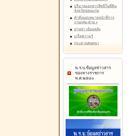
ปริมาณเอกสารสิทธิในที่ดิน
จังหวัดขอนแก่น
คำสั่งมอบหมายหน้าที่การ
งานกลุ่ม-ฝ่าย
»
อ่านข่าวย้อนหลัง
เกร็ดความรู้
กระดานสนทนา
พ.ร.บ.ข้อมูลข่าวสาร
ของทางราชการ
พ.ศ.๒๕๔๐