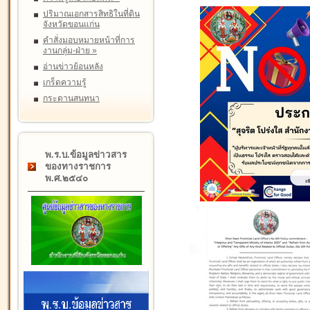
ปริมาณเอกสารสิทธิในที่ดิน
จังหวัดขอนแก่น
คำสั่งมอบหมายหน้าที่การ
งานกลุ่ม-ฝ่าย
»
อ่านข่าวย้อนหลัง
เกร็ดความรู้
กระดานสนทนา
พ.ร.บ.ข้อมูลข่าวสาร
ของทางราชการ
พ.ศ.๒๕๔๐