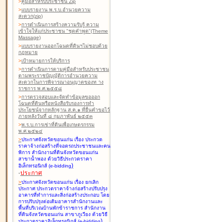
>
คู่มือสำหรับประชาชน Zip
>
แบบรายงาน พ.ร.บ.อำนวยความ
สะดวก(zip)
>
การดำเนินการสร้างความรับรู้ ความ
เข้าใจให้แก่ประชาชน "ชุดคำพูด"(Theme
Massage)
>
แบบรายงานออกโฉนดที่ดินฯไม่ชอบด้วย
กฎหมาย
>
เป้าหมายการให้บริการ
>
การดำเนินการตามคู่มือสำหรับประชาชน
ตามพระราชบัญญัติการอำนวยความ
สะดวกในการพิจารณาอนุญาตของท าง
ราชการ พ.ศ.๒๕๕๘
>
การตรวจสอบและจัดทำข้อมูลขอออก
โฉนดที่ดินหรือหนังสือรับรองการทำ
ประโยชน์จากหลักฐาน ส.ค.๑ ที่ยื่นคำขอไว้
ภายหลังวันที่ ๘ กุมภาพันธ์ ๒๕๕๓
>
พ.ร.บ.การเช่าที่ดินเพื่อเกษตรกรรม
พ.ศ.๒๕๒๔
>
ประกาศจังหวัดขอนแก่น เรื่อง ประกวด
ราคาจ้างก่อสร้างที่จอดรถประชาชนและคน
พิการ สำนักงานที่ดินจังหวัดขอนแก่น
สาขาน้ำพอง
ด้วยวิธีประกวดราคา
)
อิเล็กทรอนิกส์ (e-bidding
-
ประกาศ
>
ประกาศจังหวัดขอนแก่น เรื่อง ยกเลิก
ประกาศ ประกวดราคาจ้างก่อสร้างปรับปรุง
อาคารที่ทำการและสิ่งก่อสร้างประกอบ โดย
การปรับปรุงต่อเติมอาคารสำนักงานและ
พื้นที่บริเวณบ้านพักข้าราชการ สำนักงาน
ที่ดินจังหวัดขอนแก่น สาขาภูเวียง
ด้วยวิธี
)
ประกวดราคาอิเล็กทรอนิกส์ (e-bidding