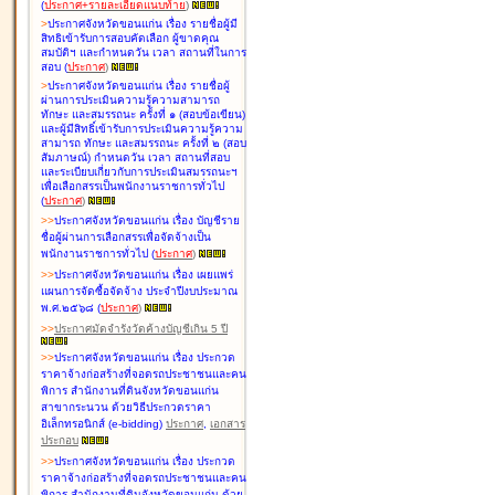
(
ประกาศ+รายละเอียดแนบท้าย
)
>
ประกาศจังหวัดขอนแก่น เรื่อง
รายชื่อผู้มี
สิทธิเข้ารับการสอบคัดเลือก ผู้ขาดคุณ
สมบัติฯ และกำหนดวัน เวลา สถานที่ในการ
สอบ
(
ประกาศ
)
>
ประกาศจังหวัดขอนแก่น เรื่อง
รายชื่อผู้
ผ่านการประเมินความรู้ความสามารถ
ทักษะ และสมรรถนะ ครั้งที่ ๑ (สอบข้อเขียน)
และผู้มีสิทธิ์เข้ารับการประเมินความรู้ความ
สามารถ ทักษะ และสมรรถนะ ครั้งที่ ๒ (สอบ
สัมภาษณ์) กำหนดวัน เวลา สถานที่สอบ
และระเบียบเกี่ยวกับการประเมินสมรรถนะฯ
เพื่อเลือกสรรเป็นพนักงานราชการทั่วไป
(
ประกาศ
)
>
>
ประกาศจังหวัดขอนแก่น เรื่อง
บัญชี
ราย
ชื่อผู้ผ่านการเลือกสรรเพื่อจัดจ้างเป็น
พนักงานราชการทั่วไป
(
ประกาศ
)
>
>
ประกาศจังหวัดขอนแก่น เรื่อง
เผยแพร่
แผนการจัดซื้อจัดจ้าง ประจำปีงบประมาณ
พ.ศ.๒๕๖๘
(
ประกาศ
)
>
>
ประกาศมัดจำรังวัดค้างบัญชีเกิน 5 ปี
>
>
ประกาศจังหวัดขอนแก่น เรื่อง ประกวด
ราคาจ้างก่อสร้างที่จอดรถประชาชนและคน
พิการ สำนักงานที่ดินจังหวัดขอนแก่น
สาขากระนวน ด้วยวิธีประกวดราคา
อิเล็กทรอนิกส์ (e-bidding)
ประกาศ
,
เอกสาร
ประกอบ
>
>
ประกาศจังหวัดขอนแก่น เรื่อง ประกวด
ราคาจ้างก่อสร้างที่จอดรถประชาชนและคน
พิการ สำนักงานที่ดินจังหวัดขอนแก่น ด้วย