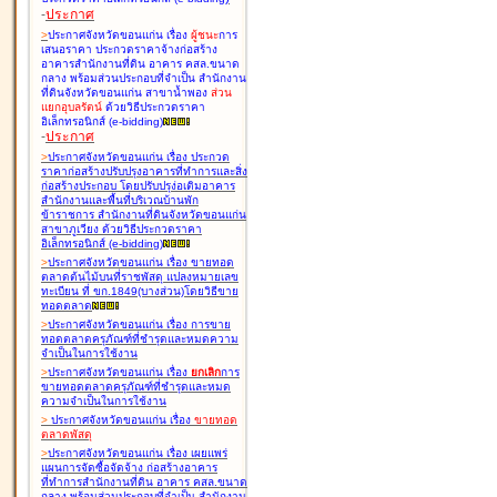
-
ประกาศ
>
ประกาศจังหวัดขอนแก่น เรื่อง
ผู้ชนะ
การ
เสนอราคา ประกวดราคาจ้างก่อสร้าง
อาคารสำนักงานที่ดิน อาคาร คสล.ขนาด
กลาง พร้อมส่วนประกอบที่จำเป็น สำนักงาน
ที่ดินจังหวัดขอนแก่น สาขาน้ำพอง
ส่วน
แยกอุบลรัตน์
ด้วยวิธีประกวดราคา
อิเล็กทรอนิกส์ (e-bidding
)
-
ประกาศ
>
ประกาศจังหวัดขอนแก่น เรื่อง
ประกวด
ราคาก่อสร้างปรับปรุงอาคารที่ทำการและสิ่ง
ก่อสร้างประกอบ โดยปรับปรุง่อเติมอาคาร
สำนักงานและพื้นที่บริเวณบ้านพัก
ข้าราชการ สำนักงานที่ดินจังหวัดขอนแก่น
สาขาภูเวียง ด้วยวิธีประกวดราคา
อิเล็กทรอนิกส์ (e-bidding
)
>
ประกาศจังหวัดขอนแก่น เรื่อง
ขายทอด
ตลาดต้นไม้บนที่ราชพัสดุ แปลงหมายเลข
ทะเบียน ที่ ขก.1849(บางส่วน)โดยวิธีขาย
ทอดตลาด
>
ประกาศจังหวัดขอนแก่น เรื่อง
การขาย
ทอดตลาดครุภัณฑ์ที่ชำรุดและหมดความ
จำเป็นในการใช้งาน
>
ประกาศจังหวัดขอนแก่น เรื่อง
ยกเลิก
การ
ขายทอดตลาดครุภัณฑ์ที่ชำรุดและหมด
ความจำเป็นในการใช้งาน
>
ประกาศจังหวัดขอนแก่น เรื่อง
ขายทอด
ตลาด
พัสดุ
>
ประกาศจังหวัดขอนแก่น เรื่อง
เผยแพร่
แผนการจัดซื้อจัดจ้าง ก่อสร้างอาคาร
ที่ทำการสำนักงานที่ดิน อาคาร คสล.ขนาด
กลาง พร้อมส่วนประกอบที่จำเป็น สำนักงาน