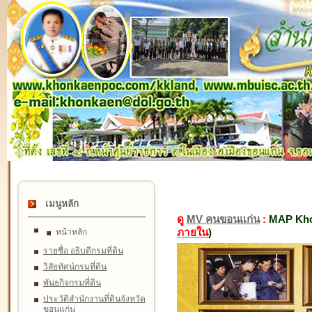
เมนูหลัก
ดู
MV คนขอนแก่น
:
MAP Kho
ภายใน
)
หน้าหลัก
รายชื่อ อธิบดีกรมที่ดิน
วิสัยทัศน์กรมที่ดิน
พันธกิจกรมที่ดิน
ประวัติสำนักงานที่ดินจังหวัด
ขอนแก่น