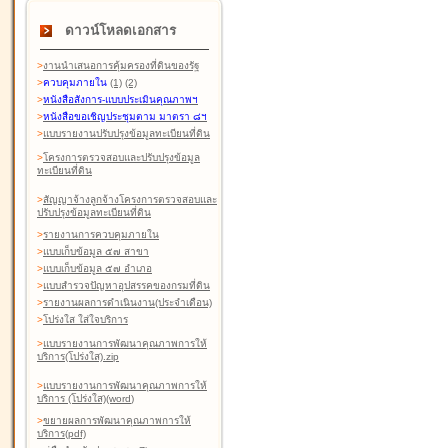
ดาวน์โหลดเอกสาร
>
งานนำเสนอการคุ้มครองที่ดินของรัฐ
>
ควบคุมภายใน
(1)
(2)
>
หนังสือสังการ-แบบประเมินคุณภาพฯ
>
หนังสือขอเชิญประชุมตาม มาตรา ๘ฯ
>
แบบรายงานปรับปรุงข้อมูลทะเบียนที่ดิน
>
โครงการตรวจสอบและปรับปรุงข้อมูล
ทะเบียนที่ดิน
>
สัญญาจ้างลูกจ้างโครงการตรวจสอบและ
ปรับปรุงข้อมูลทะเบียนที่ดิน
>
รายงานการควบคุมภายใน
>
แบบเก็บข้อมูล ๕๗ สาขา
>
แบบเก็บข้อมูล ๕๗ อำเภอ
>
แบบสำรวจปัญหาอุปสรรคของกรมที่ดิน
>
รายงานผลการดำเนินงาน(ประจำเดือน)
>
โปร่งใส ใส่ใจบริการ
>
แบบรายงานการพัฒนาคุณภาพการให้
บริการ(โปร่งใส).zip
>
แบบรายงานการพัฒนาคุณภาพการให้
บริการ (โปร่งใส)(word
)
>
ขยายผลการพัฒนาคุณภาพการให้
บริการ(pdf)