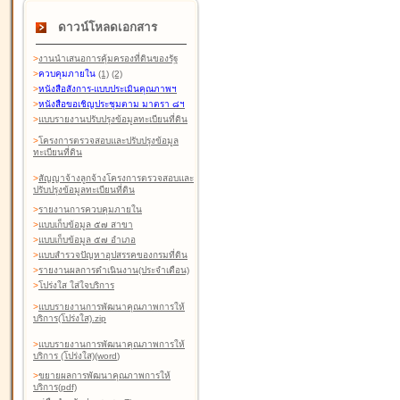
ดาวน์โหลดเอกสาร
>
งานนำเสนอการคุ้มครองที่ดินของรัฐ
>
ควบคุมภายใน
(1)
(2)
>
หนังสือสังการ-แบบประเมินคุณภาพฯ
>
หนังสือขอเชิญประชุมตาม มาตรา ๘ฯ
>
แบบรายงานปรับปรุงข้อมูลทะเบียนที่ดิน
>
โครงการตรวจสอบและปรับปรุงข้อมูล
ทะเบียนที่ดิน
>
สัญญาจ้างลูกจ้างโครงการตรวจสอบและ
ปรับปรุงข้อมูลทะเบียนที่ดิน
>
รายงานการควบคุมภายใน
>
แบบเก็บข้อมูล ๕๗ สาขา
>
แบบเก็บข้อมูล ๕๗ อำเภอ
>
แบบสำรวจปัญหาอุปสรรคของกรมที่ดิน
>
รายงานผลการดำเนินงาน(ประจำเดือน)
>
โปร่งใส ใส่ใจบริการ
>
แบบรายงานการพัฒนาคุณภาพการให้
บริการ(โปร่งใส).zip
>
แบบรายงานการพัฒนาคุณภาพการให้
บริการ (โปร่งใส)(word
)
>
ขยายผลการพัฒนาคุณภาพการให้
บริการ(pdf)