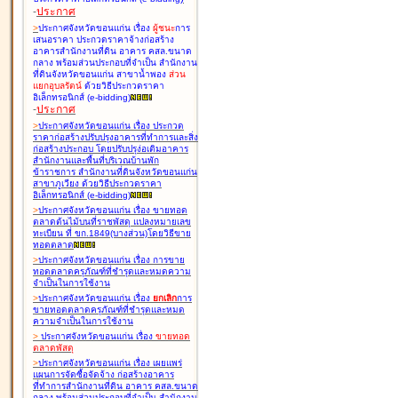
-
ประกาศ
>
ประกาศจังหวัดขอนแก่น เรื่อง
ผู้ชนะ
การ
เสนอราคา ประกวดราคาจ้างก่อสร้าง
อาคารสำนักงานที่ดิน อาคาร คสล.ขนาด
กลาง พร้อมส่วนประกอบที่จำเป็น สำนักงาน
ที่ดินจังหวัดขอนแก่น สาขาน้ำพอง
ส่วน
แยกอุบลรัตน์
ด้วยวิธีประกวดราคา
อิเล็กทรอนิกส์ (e-bidding
)
-
ประกาศ
>
ประกาศจังหวัดขอนแก่น เรื่อง
ประกวด
ราคาก่อสร้างปรับปรุงอาคารที่ทำการและสิ่ง
ก่อสร้างประกอบ โดยปรับปรุง่อเติมอาคาร
สำนักงานและพื้นที่บริเวณบ้านพัก
ข้าราชการ สำนักงานที่ดินจังหวัดขอนแก่น
สาขาภูเวียง ด้วยวิธีประกวดราคา
อิเล็กทรอนิกส์ (e-bidding
)
>
ประกาศจังหวัดขอนแก่น เรื่อง
ขายทอด
ตลาดต้นไม้บนที่ราชพัสดุ แปลงหมายเลข
ทะเบียน ที่ ขก.1849(บางส่วน)โดยวิธีขาย
ทอดตลาด
>
ประกาศจังหวัดขอนแก่น เรื่อง
การขาย
ทอดตลาดครุภัณฑ์ที่ชำรุดและหมดความ
จำเป็นในการใช้งาน
>
ประกาศจังหวัดขอนแก่น เรื่อง
ยกเลิก
การ
ขายทอดตลาดครุภัณฑ์ที่ชำรุดและหมด
ความจำเป็นในการใช้งาน
>
ประกาศจังหวัดขอนแก่น เรื่อง
ขายทอด
ตลาด
พัสดุ
>
ประกาศจังหวัดขอนแก่น เรื่อง
เผยแพร่
แผนการจัดซื้อจัดจ้าง ก่อสร้างอาคาร
ที่ทำการสำนักงานที่ดิน อาคาร คสล.ขนาด
กลาง พร้อมส่วนประกอบที่จำเป็น สำนักงาน