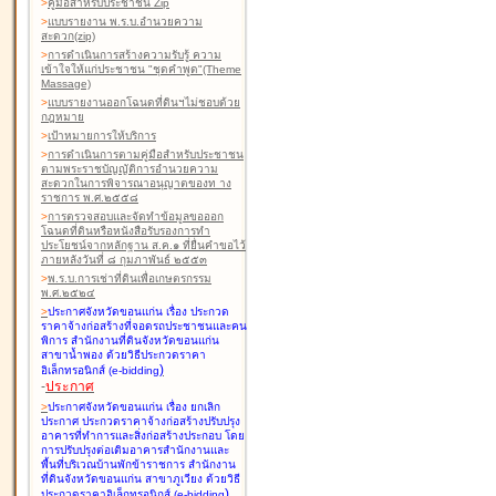
>
คู่มือสำหรับประชาชน Zip
>
แบบรายงาน พ.ร.บ.อำนวยความ
สะดวก(zip)
>
การดำเนินการสร้างความรับรู้ ความ
เข้าใจให้แก่ประชาชน "ชุดคำพูด"(Theme
Massage)
>
แบบรายงานออกโฉนดที่ดินฯไม่ชอบด้วย
กฎหมาย
>
เป้าหมายการให้บริการ
>
การดำเนินการตามคู่มือสำหรับประชาชน
ตามพระราชบัญญัติการอำนวยความ
สะดวกในการพิจารณาอนุญาตของท าง
ราชการ พ.ศ.๒๕๕๘
>
การตรวจสอบและจัดทำข้อมูลขอออก
โฉนดที่ดินหรือหนังสือรับรองการทำ
ประโยชน์จากหลักฐาน ส.ค.๑ ที่ยื่นคำขอไว้
ภายหลังวันที่ ๘ กุมภาพันธ์ ๒๕๕๓
>
พ.ร.บ.การเช่าที่ดินเพื่อเกษตรกรรม
พ.ศ.๒๕๒๔
>
ประกาศจังหวัดขอนแก่น เรื่อง ประกวด
ราคาจ้างก่อสร้างที่จอดรถประชาชนและคน
พิการ สำนักงานที่ดินจังหวัดขอนแก่น
สาขาน้ำพอง
ด้วยวิธีประกวดราคา
)
อิเล็กทรอนิกส์ (e-bidding
-
ประกาศ
>
ประกาศจังหวัดขอนแก่น เรื่อง ยกเลิก
ประกาศ ประกวดราคาจ้างก่อสร้างปรับปรุง
อาคารที่ทำการและสิ่งก่อสร้างประกอบ โดย
การปรับปรุงต่อเติมอาคารสำนักงานและ
พื้นที่บริเวณบ้านพักข้าราชการ สำนักงาน
ที่ดินจังหวัดขอนแก่น สาขาภูเวียง
ด้วยวิธี
)
ประกวดราคาอิเล็กทรอนิกส์ (e-bidding