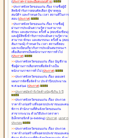
(
ประกาศ+รายละเอียดแนบท้าย
)
>
ประกาศจังหวัดขอนแก่น เรื่อง
รายชื่อผู้มี
สิทธิเข้ารับการสอบคัดเลือก ผู้ขาดคุณ
สมบัติฯ และกำหนดวัน เวลา สถานที่ในการ
สอบ
(
ประกาศ
)
>
ประกาศจังหวัดขอนแก่น เรื่อง
รายชื่อผู้
ผ่านการประเมินความรู้ความสามารถ
ทักษะ และสมรรถนะ ครั้งที่ ๑ (สอบข้อเขียน)
และผู้มีสิทธิ์เข้ารับการประเมินความรู้ความ
สามารถ ทักษะ และสมรรถนะ ครั้งที่ ๒ (สอบ
สัมภาษณ์) กำหนดวัน เวลา สถานที่สอบ
และระเบียบเกี่ยวกับการประเมินสมรรถนะฯ
เพื่อเลือกสรรเป็นพนักงานราชการทั่วไป
(
ประกาศ
)
>
>
ประกาศจังหวัดขอนแก่น เรื่อง
บัญชี
ราย
ชื่อผู้ผ่านการเลือกสรรเพื่อจัดจ้างเป็น
พนักงานราชการทั่วไป
(
ประกาศ
)
>
>
ประกาศจังหวัดขอนแก่น เรื่อง
เผยแพร่
แผนการจัดซื้อจัดจ้าง ประจำปีงบประมาณ
พ.ศ.๒๕๖๘
(
ประกาศ
)
>
>
ประกาศมัดจำรังวัดค้างบัญชีเกิน 5 ปี
>
>
ประกาศจังหวัดขอนแก่น เรื่อง ประกวด
ราคาจ้างก่อสร้างที่จอดรถประชาชนและคน
พิการ สำนักงานที่ดินจังหวัดขอนแก่น
สาขากระนวน ด้วยวิธีประกวดราคา
อิเล็กทรอนิกส์ (e-bidding)
ประกาศ
,
เอกสาร
ประกอบ
>
>
ประกาศจังหวัดขอนแก่น เรื่อง ประกวด
ราคาจ้างก่อสร้างที่จอดรถประชาชนและคน
พิการ สำนักงานที่ดินจังหวัดขอนแก่น ด้วย