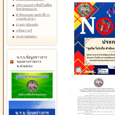
ปริมาณเอกสารสิทธิในที่ดิน
จังหวัดขอนแก่น
คำสั่งมอบหมายหน้าที่การ
งานกลุ่ม-ฝ่าย
»
อ่านข่าวย้อนหลัง
เกร็ดความรู้
กระดานสนทนา
พ.ร.บ.ข้อมูลข่าวสาร
ของทางราชการ
พ.ศ.๒๕๔๐