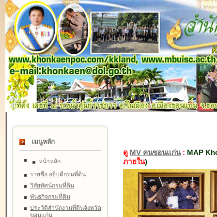
เมนูหลัก
ดู
MV คนขอนแก่น
:
MAP Kho
ภายใน
)
หน้าหลัก
รายชื่อ อธิบดีกรมที่ดิน
วิสัยทัศน์กรมที่ดิน
พันธกิจกรมที่ดิน
ประวัติสำนักงานที่ดินจังหวัด
ขอนแก่น