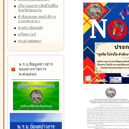
ปริมาณเอกสารสิทธิในที่ดิน
จังหวัดขอนแก่น
คำสั่งมอบหมายหน้าที่การ
งานกลุ่ม-ฝ่าย
»
อ่านข่าวย้อนหลัง
เกร็ดความรู้
กระดานสนทนา
พ.ร.บ.ข้อมูลข่าวสาร
ของทางราชการ
พ.ศ.๒๕๔๐