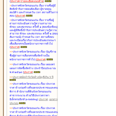
(
ประกาศ+รายละเอียดแนบท้าย
)
>
ประกาศจังหวัดขอนแก่น เรื่อง
รายชื่อผู้มี
สิทธิเข้ารับการสอบคัดเลือก ผู้ขาดคุณ
สมบัติฯ และกำหนดวัน เวลา สถานที่ในการ
สอบ
(
ประกาศ
)
>
ประกาศจังหวัดขอนแก่น เรื่อง
รายชื่อผู้
ผ่านการประเมินความรู้ความสามารถ
ทักษะ และสมรรถนะ ครั้งที่ ๑ (สอบข้อเขียน)
และผู้มีสิทธิ์เข้ารับการประเมินความรู้ความ
สามารถ ทักษะ และสมรรถนะ ครั้งที่ ๒ (สอบ
สัมภาษณ์) กำหนดวัน เวลา สถานที่สอบ
และระเบียบเกี่ยวกับการประเมินสมรรถนะฯ
เพื่อเลือกสรรเป็นพนักงานราชการทั่วไป
(
ประกาศ
)
>
>
ประกาศจังหวัดขอนแก่น เรื่อง
บัญชี
ราย
ชื่อผู้ผ่านการเลือกสรรเพื่อจัดจ้างเป็น
พนักงานราชการทั่วไป
(
ประกาศ
)
>
>
ประกาศจังหวัดขอนแก่น เรื่อง
เผยแพร่
แผนการจัดซื้อจัดจ้าง ประจำปีงบประมาณ
พ.ศ.๒๕๖๘
(
ประกาศ
)
>
>
ประกาศมัดจำรังวัดค้างบัญชีเกิน 5 ปี
>
>
ประกาศจังหวัดขอนแก่น เรื่อง ประกวด
ราคาจ้างก่อสร้างที่จอดรถประชาชนและคน
พิการ สำนักงานที่ดินจังหวัดขอนแก่น
สาขากระนวน ด้วยวิธีประกวดราคา
อิเล็กทรอนิกส์ (e-bidding)
ประกาศ
,
เอกสาร
ประกอบ
>
>
ประกาศจังหวัดขอนแก่น เรื่อง ประกวด
ราคาจ้างก่อสร้างที่จอดรถประชาชนและคน
พิการ สำนักงานที่ดินจังหวัดขอนแก่น ด้วย