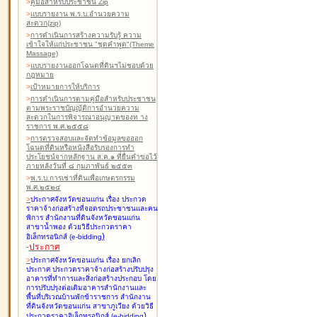
>
คู่มือสำหรับประชาชน Zip
>
แบบรายงาน พ.ร.บ.อำนวยความ
สะดวก(zip)
>
การดำเนินการสร้างความรับรู้ ความ
เข้าใจให้แก่ประชาชน "ชุดคำพูด"(Theme
Massage)
>
แบบรายงานออกโฉนดที่ดินฯไม่ชอบด้วย
กฎหมาย
>
เป้าหมายการให้บริการ
>
การดำเนินการตามคู่มือสำหรับประชาชน
ตามพระราชบัญญัติการอำนวยความ
สะดวกในการพิจารณาอนุญาตของท าง
ราชการ พ.ศ.๒๕๕๘
>
การตรวจสอบและจัดทำข้อมูลขอออก
โฉนดที่ดินหรือหนังสือรับรองการทำ
ประโยชน์จากหลักฐาน ส.ค.๑ ที่ยื่นคำขอไว้
ภายหลังวันที่ ๘ กุมภาพันธ์ ๒๕๕๓
>
พ.ร.บ.การเช่าที่ดินเพื่อเกษตรกรรม
พ.ศ.๒๕๒๔
>
ประกาศจังหวัดขอนแก่น เรื่อง ประกวด
ราคาจ้างก่อสร้างที่จอดรถประชาชนและคน
พิการ สำนักงานที่ดินจังหวัดขอนแก่น
สาขาน้ำพอง
ด้วยวิธีประกวดราคา
)
อิเล็กทรอนิกส์ (e-bidding
-
ประกาศ
>
ประกาศจังหวัดขอนแก่น เรื่อง ยกเลิก
ประกาศ ประกวดราคาจ้างก่อสร้างปรับปรุง
อาคารที่ทำการและสิ่งก่อสร้างประกอบ โดย
การปรับปรุงต่อเติมอาคารสำนักงานและ
พื้นที่บริเวณบ้านพักข้าราชการ สำนักงาน
ที่ดินจังหวัดขอนแก่น สาขาภูเวียง
ด้วยวิธี
)
ประกวดราคาอิเล็กทรอนิกส์ (e-bidding