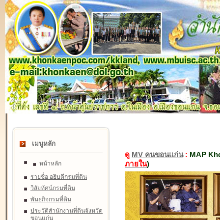
เมนูหลัก
ดู
MV คนขอนแก่น
:
MAP Kho
ภายใน
)
หน้าหลัก
รายชื่อ อธิบดีกรมที่ดิน
วิสัยทัศน์กรมที่ดิน
พันธกิจกรมที่ดิน
ประวัติสำนักงานที่ดินจังหวัด
ขอนแก่น