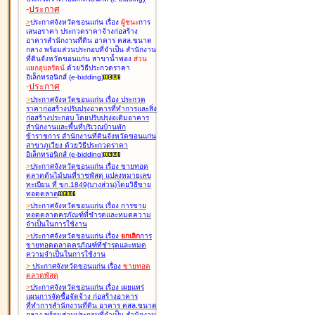
-
ประกาศ
>
ประกาศจังหวัดขอนแก่น เรื่อง
ผู้ชนะ
การ
เสนอราคา ประกวดราคาจ้างก่อสร้าง
อาคารสำนักงานที่ดิน อาคาร คสล.ขนาด
กลาง พร้อมส่วนประกอบที่จำเป็น สำนักงาน
ที่ดินจังหวัดขอนแก่น สาขาน้ำพอง
ส่วน
แยกอุบลรัตน์
ด้วยวิธีประกวดราคา
อิเล็กทรอนิกส์ (e-bidding
)
-
ประกาศ
>
ประกาศจังหวัดขอนแก่น เรื่อง
ประกวด
ราคาก่อสร้างปรับปรุงอาคารที่ทำการและสิ่ง
ก่อสร้างประกอบ โดยปรับปรุง่อเติมอาคาร
สำนักงานและพื้นที่บริเวณบ้านพัก
ข้าราชการ สำนักงานที่ดินจังหวัดขอนแก่น
สาขาภูเวียง ด้วยวิธีประกวดราคา
อิเล็กทรอนิกส์ (e-bidding
)
>
ประกาศจังหวัดขอนแก่น เรื่อง
ขายทอด
ตลาดต้นไม้บนที่ราชพัสดุ แปลงหมายเลข
ทะเบียน ที่ ขก.1849(บางส่วน)โดยวิธีขาย
ทอดตลาด
>
ประกาศจังหวัดขอนแก่น เรื่อง
การขาย
ทอดตลาดครุภัณฑ์ที่ชำรุดและหมดความ
จำเป็นในการใช้งาน
>
ประกาศจังหวัดขอนแก่น เรื่อง
ยกเลิก
การ
ขายทอดตลาดครุภัณฑ์ที่ชำรุดและหมด
ความจำเป็นในการใช้งาน
>
ประกาศจังหวัดขอนแก่น เรื่อง
ขายทอด
ตลาด
พัสดุ
>
ประกาศจังหวัดขอนแก่น เรื่อง
เผยแพร่
แผนการจัดซื้อจัดจ้าง ก่อสร้างอาคาร
ที่ทำการสำนักงานที่ดิน อาคาร คสล.ขนาด
กลาง พร้อมส่วนประกอบที่จำเป็น สำนักงาน