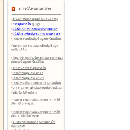
ดาวน์โหลดเอกสาร
>
งานนำเสนอการคุ้มครองที่ดินของรัฐ
>
ควบคุมภายใน
(1)
(2)
>
หนังสือสังการ-แบบประเมินคุณภาพฯ
>
หนังสือขอเชิญประชุมตาม มาตรา ๘ฯ
>
แบบรายงานปรับปรุงข้อมูลทะเบียนที่ดิน
>
โครงการตรวจสอบและปรับปรุงข้อมูล
ทะเบียนที่ดิน
>
สัญญาจ้างลูกจ้างโครงการตรวจสอบและ
ปรับปรุงข้อมูลทะเบียนที่ดิน
>
รายงานการควบคุมภายใน
>
แบบเก็บข้อมูล ๕๗ สาขา
>
แบบเก็บข้อมูล ๕๗ อำเภอ
>
แบบสำรวจปัญหาอุปสรรคของกรมที่ดิน
>
รายงานผลการดำเนินงาน(ประจำเดือน)
>
โปร่งใส ใส่ใจบริการ
>
แบบรายงานการพัฒนาคุณภาพการให้
บริการ(โปร่งใส).zip
>
แบบรายงานการพัฒนาคุณภาพการให้
บริการ (โปร่งใส)(word
)
>
ขยายผลการพัฒนาคุณภาพการให้
บริการ(pdf)