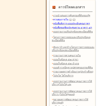
ดาวน์โหลดเอกสาร
>
งานนำเสนอการคุ้มครองที่ดินของรัฐ
>
ควบคุมภายใน
(1)
(2)
>
หนังสือสังการ-แบบประเมินคุณภาพฯ
>
หนังสือขอเชิญประชุมตาม มาตรา ๘ฯ
>
แบบรายงานปรับปรุงข้อมูลทะเบียนที่ดิน
>
โครงการตรวจสอบและปรับปรุงข้อมูล
ทะเบียนที่ดิน
>
สัญญาจ้างลูกจ้างโครงการตรวจสอบและ
ปรับปรุงข้อมูลทะเบียนที่ดิน
>
รายงานการควบคุมภายใน
>
แบบเก็บข้อมูล ๕๗ สาขา
>
แบบเก็บข้อมูล ๕๗ อำเภอ
>
แบบสำรวจปัญหาอุปสรรคของกรมที่ดิน
>
รายงานผลการดำเนินงาน(ประจำเดือน)
>
โปร่งใส ใส่ใจบริการ
>
แบบรายงานการพัฒนาคุณภาพการให้
บริการ(โปร่งใส).zip
>
แบบรายงานการพัฒนาคุณภาพการให้
บริการ (โปร่งใส)(word
)
>
ขยายผลการพัฒนาคุณภาพการให้
บริการ(pdf)