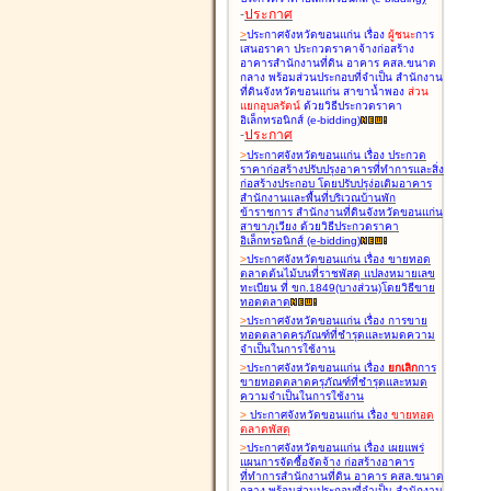
-
ประกาศ
>
ประกาศจังหวัดขอนแก่น เรื่อง
ผู้ชนะ
การ
เสนอราคา ประกวดราคาจ้างก่อสร้าง
อาคารสำนักงานที่ดิน อาคาร คสล.ขนาด
กลาง พร้อมส่วนประกอบที่จำเป็น สำนักงาน
ที่ดินจังหวัดขอนแก่น สาขาน้ำพอง
ส่วน
แยกอุบลรัตน์
ด้วยวิธีประกวดราคา
อิเล็กทรอนิกส์ (e-bidding
)
-
ประกาศ
>
ประกาศจังหวัดขอนแก่น เรื่อง
ประกวด
ราคาก่อสร้างปรับปรุงอาคารที่ทำการและสิ่ง
ก่อสร้างประกอบ โดยปรับปรุง่อเติมอาคาร
สำนักงานและพื้นที่บริเวณบ้านพัก
ข้าราชการ สำนักงานที่ดินจังหวัดขอนแก่น
สาขาภูเวียง ด้วยวิธีประกวดราคา
อิเล็กทรอนิกส์ (e-bidding
)
>
ประกาศจังหวัดขอนแก่น เรื่อง
ขายทอด
ตลาดต้นไม้บนที่ราชพัสดุ แปลงหมายเลข
ทะเบียน ที่ ขก.1849(บางส่วน)โดยวิธีขาย
ทอดตลาด
>
ประกาศจังหวัดขอนแก่น เรื่อง
การขาย
ทอดตลาดครุภัณฑ์ที่ชำรุดและหมดความ
จำเป็นในการใช้งาน
>
ประกาศจังหวัดขอนแก่น เรื่อง
ยกเลิก
การ
ขายทอดตลาดครุภัณฑ์ที่ชำรุดและหมด
ความจำเป็นในการใช้งาน
>
ประกาศจังหวัดขอนแก่น เรื่อง
ขายทอด
ตลาด
พัสดุ
>
ประกาศจังหวัดขอนแก่น เรื่อง
เผยแพร่
แผนการจัดซื้อจัดจ้าง ก่อสร้างอาคาร
ที่ทำการสำนักงานที่ดิน อาคาร คสล.ขนาด
กลาง พร้อมส่วนประกอบที่จำเป็น สำนักงาน