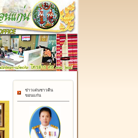
๑๗ กุมภาพันธ์ "วันคล้ายวันสถาปนากรมที่ดิน" ครบรอบ ๑๒๒ ปี
ข่าวเด่นชาวดิน
ขอนแก่น