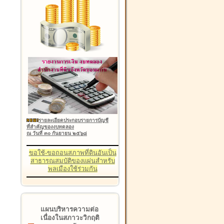
รายละเอียดประกอบรายการบัญชี
ที่สำคัญของงบทดลอง
ณ วันที่ ๓๐ กันยายน ๒๕๖๘
ขอใช้-ขอถอนสภาพที่ดินอันเป็น
สาธารณสมบัติของแผ่นสำหรับ
พลเมืองใช้ร่วมกัน
แผนบริหารความต่อ
เนื่องในสภาวะวิกฤติ