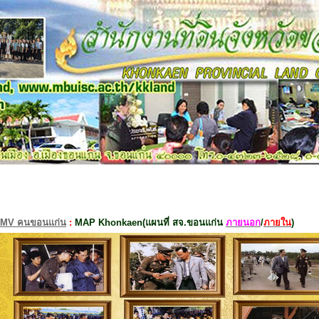
MV คนขอนแก่น
:
MAP Khonkaen(แผนที่ สจ.ขอนแก่น
ภายนอก
/
ภายใน
)