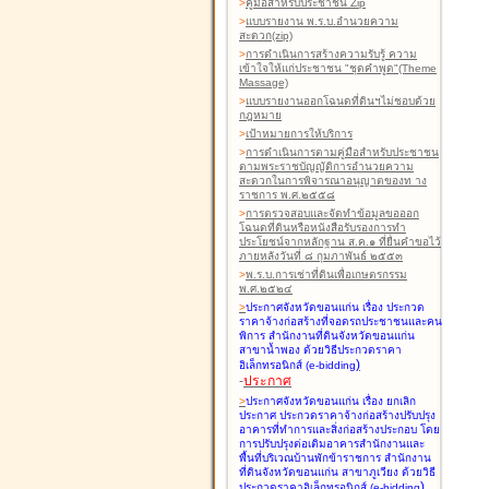
>
คู่มือสำหรับประชาชน Zip
>
แบบรายงาน พ.ร.บ.อำนวยความ
สะดวก(zip)
>
การดำเนินการสร้างความรับรู้ ความ
เข้าใจให้แก่ประชาชน "ชุดคำพูด"(Theme
Massage)
>
แบบรายงานออกโฉนดที่ดินฯไม่ชอบด้วย
กฎหมาย
>
เป้าหมายการให้บริการ
>
การดำเนินการตามคู่มือสำหรับประชาชน
ตามพระราชบัญญัติการอำนวยความ
สะดวกในการพิจารณาอนุญาตของท าง
ราชการ พ.ศ.๒๕๕๘
>
การตรวจสอบและจัดทำข้อมูลขอออก
โฉนดที่ดินหรือหนังสือรับรองการทำ
ประโยชน์จากหลักฐาน ส.ค.๑ ที่ยื่นคำขอไว้
ภายหลังวันที่ ๘ กุมภาพันธ์ ๒๕๕๓
>
พ.ร.บ.การเช่าที่ดินเพื่อเกษตรกรรม
พ.ศ.๒๕๒๔
>
ประกาศจังหวัดขอนแก่น เรื่อง ประกวด
ราคาจ้างก่อสร้างที่จอดรถประชาชนและคน
พิการ สำนักงานที่ดินจังหวัดขอนแก่น
สาขาน้ำพอง
ด้วยวิธีประกวดราคา
)
อิเล็กทรอนิกส์ (e-bidding
-
ประกาศ
>
ประกาศจังหวัดขอนแก่น เรื่อง ยกเลิก
ประกาศ ประกวดราคาจ้างก่อสร้างปรับปรุง
อาคารที่ทำการและสิ่งก่อสร้างประกอบ โดย
การปรับปรุงต่อเติมอาคารสำนักงานและ
พื้นที่บริเวณบ้านพักข้าราชการ สำนักงาน
ที่ดินจังหวัดขอนแก่น สาขาภูเวียง
ด้วยวิธี
)
ประกวดราคาอิเล็กทรอนิกส์ (e-bidding