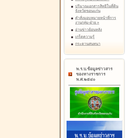
ปริมาณเอกสารสิทธิในที่ดิน
จังหวัดขอนแก่น
คำสั่งมอบหมายหน้าที่การ
งานกลุ่ม-ฝ่าย
»
อ่านข่าวย้อนหลัง
เกร็ดความรู้
กระดานสนทนา
พ.ร.บ.ข้อมูลข่าวสาร
ของทางราชการ
พ.ศ.๒๕๔๐