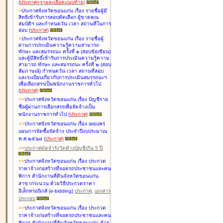
(
ประกาศ+รายละเอียดแนบท้าย
)
>
ประกาศจังหวัดขอนแก่น เรื่อง
รายชื่อผู้มี
สิทธิเข้ารับการสอบคัดเลือก ผู้ขาดคุณ
สมบัติฯ และกำหนดวัน เวลา สถานที่ในการ
สอบ
(
ประกาศ
)
>
ประกาศจังหวัดขอนแก่น เรื่อง
รายชื่อผู้
ผ่านการประเมินความรู้ความสามารถ
ทักษะ และสมรรถนะ ครั้งที่ ๑ (สอบข้อเขียน)
และผู้มีสิทธิ์เข้ารับการประเมินความรู้ความ
สามารถ ทักษะ และสมรรถนะ ครั้งที่ ๒ (สอบ
สัมภาษณ์) กำหนดวัน เวลา สถานที่สอบ
และระเบียบเกี่ยวกับการประเมินสมรรถนะฯ
เพื่อเลือกสรรเป็นพนักงานราชการทั่วไป
(
ประกาศ
)
>
>
ประกาศจังหวัดขอนแก่น เรื่อง
บัญชี
ราย
ชื่อผู้ผ่านการเลือกสรรเพื่อจัดจ้างเป็น
พนักงานราชการทั่วไป
(
ประกาศ
)
>
>
ประกาศจังหวัดขอนแก่น เรื่อง
เผยแพร่
แผนการจัดซื้อจัดจ้าง ประจำปีงบประมาณ
พ.ศ.๒๕๖๘
(
ประกาศ
)
>
>
ประกาศมัดจำรังวัดค้างบัญชีเกิน 5 ปี
>
>
ประกาศจังหวัดขอนแก่น เรื่อง ประกวด
ราคาจ้างก่อสร้างที่จอดรถประชาชนและคน
พิการ สำนักงานที่ดินจังหวัดขอนแก่น
สาขากระนวน ด้วยวิธีประกวดราคา
อิเล็กทรอนิกส์ (e-bidding)
ประกาศ
,
เอกสาร
ประกอบ
>
>
ประกาศจังหวัดขอนแก่น เรื่อง ประกวด
ราคาจ้างก่อสร้างที่จอดรถประชาชนและคน
พิการ สำนักงานที่ดินจังหวัดขอนแก่น ด้วย