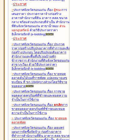
-
ประกาศ
>
ประกาศจังหวัดขอนแก่น เรื่อง
ผู้ชนะ
การ
เสนอราคา ประกวดราคาจ้างก่อสร้าง
อาคารสำนักงานที่ดิน อาคาร คสล.ขนาด
กลาง พร้อมส่วนประกอบที่จำเป็น สำนักงาน
ที่ดินจังหวัดขอนแก่น สาขาน้ำพอง
ส่วน
แยกอุบลรัตน์
ด้วยวิธีประกวดราคา
อิเล็กทรอนิกส์ (e-bidding
)
-
ประกาศ
>
ประกาศจังหวัดขอนแก่น เรื่อง
ประกวด
ราคาก่อสร้างปรับปรุงอาคารที่ทำการและสิ่ง
ก่อสร้างประกอบ โดยปรับปรุง่อเติมอาคาร
สำนักงานและพื้นที่บริเวณบ้านพัก
ข้าราชการ สำนักงานที่ดินจังหวัดขอนแก่น
สาขาภูเวียง ด้วยวิธีประกวดราคา
อิเล็กทรอนิกส์ (e-bidding
)
>
ประกาศจังหวัดขอนแก่น เรื่อง
ขายทอด
ตลาดต้นไม้บนที่ราชพัสดุ แปลงหมายเลข
ทะเบียน ที่ ขก.1849(บางส่วน)โดยวิธีขาย
ทอดตลาด
>
ประกาศจังหวัดขอนแก่น เรื่อง
การขาย
ทอดตลาดครุภัณฑ์ที่ชำรุดและหมดความ
จำเป็นในการใช้งาน
>
ประกาศจังหวัดขอนแก่น เรื่อง
ยกเลิก
การ
ขายทอดตลาดครุภัณฑ์ที่ชำรุดและหมด
ความจำเป็นในการใช้งาน
>
ประกาศจังหวัดขอนแก่น เรื่อง
ขายทอด
ตลาด
พัสดุ
>
ประกาศจังหวัดขอนแก่น เรื่อง
เผยแพร่
แผนการจัดซื้อจัดจ้าง ก่อสร้างอาคาร
ที่ทำการสำนักงานที่ดิน อาคาร คสล.ขนาด
กลาง พร้อมส่วนประกอบที่จำเป็น สำนักงาน