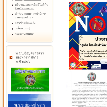
ปริมาณเอกสารสิทธิในที่ดิน
จังหวัดขอนแก่น
คำสั่งมอบหมายหน้าที่การ
งานกลุ่ม-ฝ่าย
»
อ่านข่าวย้อนหลัง
เกร็ดความรู้
กระดานสนทนา
พ.ร.บ.ข้อมูลข่าวสาร
ของทางราชการ
พ.ศ.๒๕๔๐