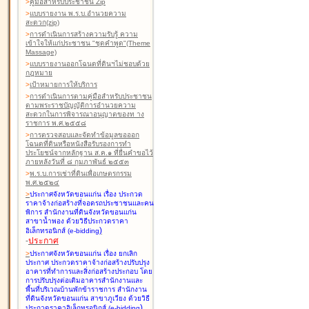
>
คู่มือสำหรับประชาชน Zip
>
แบบรายงาน พ.ร.บ.อำนวยความ
สะดวก(zip)
>
การดำเนินการสร้างความรับรู้ ความ
เข้าใจให้แก่ประชาชน "ชุดคำพูด"(Theme
Massage)
>
แบบรายงานออกโฉนดที่ดินฯไม่ชอบด้วย
กฎหมาย
>
เป้าหมายการให้บริการ
>
การดำเนินการตามคู่มือสำหรับประชาชน
ตามพระราชบัญญัติการอำนวยความ
สะดวกในการพิจารณาอนุญาตของท าง
ราชการ พ.ศ.๒๕๕๘
>
การตรวจสอบและจัดทำข้อมูลขอออก
โฉนดที่ดินหรือหนังสือรับรองการทำ
ประโยชน์จากหลักฐาน ส.ค.๑ ที่ยื่นคำขอไว้
ภายหลังวันที่ ๘ กุมภาพันธ์ ๒๕๕๓
>
พ.ร.บ.การเช่าที่ดินเพื่อเกษตรกรรม
พ.ศ.๒๕๒๔
>
ประกาศจังหวัดขอนแก่น เรื่อง ประกวด
ราคาจ้างก่อสร้างที่จอดรถประชาชนและคน
พิการ สำนักงานที่ดินจังหวัดขอนแก่น
สาขาน้ำพอง
ด้วยวิธีประกวดราคา
)
อิเล็กทรอนิกส์ (e-bidding
-
ประกาศ
>
ประกาศจังหวัดขอนแก่น เรื่อง ยกเลิก
ประกาศ ประกวดราคาจ้างก่อสร้างปรับปรุง
อาคารที่ทำการและสิ่งก่อสร้างประกอบ โดย
การปรับปรุงต่อเติมอาคารสำนักงานและ
พื้นที่บริเวณบ้านพักข้าราชการ สำนักงาน
ที่ดินจังหวัดขอนแก่น สาขาภูเวียง
ด้วยวิธี
)
ประกวดราคาอิเล็กทรอนิกส์ (e-bidding