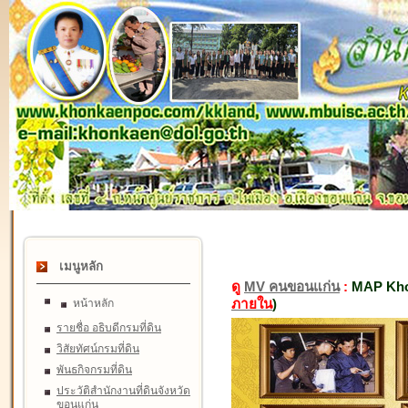
เมนูหลัก
ดู
MV คนขอนแก่น
:
MAP Kho
ภายใน
)
หน้าหลัก
รายชื่อ อธิบดีกรมที่ดิน
วิสัยทัศน์กรมที่ดิน
พันธกิจกรมที่ดิน
ประวัติสำนักงานที่ดินจังหวัด
ขอนแก่น