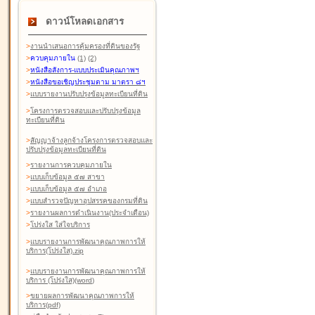
ดาวน์โหลดเอกสาร
>
งานนำเสนอการคุ้มครองที่ดินของรัฐ
>
ควบคุมภายใน
(1)
(2)
>
หนังสือสังการ-แบบประเมินคุณภาพฯ
>
หนังสือขอเชิญประชุมตาม มาตรา ๘ฯ
>
แบบรายงานปรับปรุงข้อมูลทะเบียนที่ดิน
>
โครงการตรวจสอบและปรับปรุงข้อมูล
ทะเบียนที่ดิน
>
สัญญาจ้างลูกจ้างโครงการตรวจสอบและ
ปรับปรุงข้อมูลทะเบียนที่ดิน
>
รายงานการควบคุมภายใน
>
แบบเก็บข้อมูล ๕๗ สาขา
>
แบบเก็บข้อมูล ๕๗ อำเภอ
>
แบบสำรวจปัญหาอุปสรรคของกรมที่ดิน
>
รายงานผลการดำเนินงาน(ประจำเดือน)
>
โปร่งใส ใส่ใจบริการ
>
แบบรายงานการพัฒนาคุณภาพการให้
บริการ(โปร่งใส).zip
>
แบบรายงานการพัฒนาคุณภาพการให้
บริการ (โปร่งใส)(word
)
>
ขยายผลการพัฒนาคุณภาพการให้
บริการ(pdf)