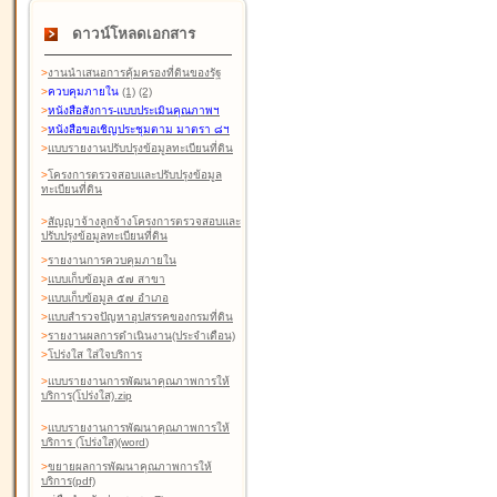
ดาวน์โหลดเอกสาร
>
งานนำเสนอการคุ้มครองที่ดินของรัฐ
>
ควบคุมภายใน
(1)
(2)
>
หนังสือสังการ-แบบประเมินคุณภาพฯ
>
หนังสือขอเชิญประชุมตาม มาตรา ๘ฯ
>
แบบรายงานปรับปรุงข้อมูลทะเบียนที่ดิน
>
โครงการตรวจสอบและปรับปรุงข้อมูล
ทะเบียนที่ดิน
>
สัญญาจ้างลูกจ้างโครงการตรวจสอบและ
ปรับปรุงข้อมูลทะเบียนที่ดิน
>
รายงานการควบคุมภายใน
>
แบบเก็บข้อมูล ๕๗ สาขา
>
แบบเก็บข้อมูล ๕๗ อำเภอ
>
แบบสำรวจปัญหาอุปสรรคของกรมที่ดิน
>
รายงานผลการดำเนินงาน(ประจำเดือน)
>
โปร่งใส ใส่ใจบริการ
>
แบบรายงานการพัฒนาคุณภาพการให้
บริการ(โปร่งใส).zip
>
แบบรายงานการพัฒนาคุณภาพการให้
บริการ (โปร่งใส)(word
)
>
ขยายผลการพัฒนาคุณภาพการให้
บริการ(pdf)