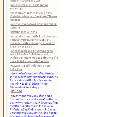
>
คู่มือสำหรับประชาชน Zip
>
แบบรายงาน พ.ร.บ.อำนวยความ
สะดวก(zip)
>
การดำเนินการสร้างความรับรู้ ความ
เข้าใจให้แก่ประชาชน "ชุดคำพูด"(Theme
Massage)
>
แบบรายงานออกโฉนดที่ดินฯไม่ชอบด้วย
กฎหมาย
>
เป้าหมายการให้บริการ
>
การดำเนินการตามคู่มือสำหรับประชาชน
ตามพระราชบัญญัติการอำนวยความ
สะดวกในการพิจารณาอนุญาตของท าง
ราชการ พ.ศ.๒๕๕๘
>
การตรวจสอบและจัดทำข้อมูลขอออก
โฉนดที่ดินหรือหนังสือรับรองการทำ
ประโยชน์จากหลักฐาน ส.ค.๑ ที่ยื่นคำขอไว้
ภายหลังวันที่ ๘ กุมภาพันธ์ ๒๕๕๓
>
พ.ร.บ.การเช่าที่ดินเพื่อเกษตรกรรม
พ.ศ.๒๕๒๔
>
ประกาศจังหวัดขอนแก่น เรื่อง ประกวด
ราคาจ้างก่อสร้างที่จอดรถประชาชนและคน
พิการ สำนักงานที่ดินจังหวัดขอนแก่น
สาขาน้ำพอง
ด้วยวิธีประกวดราคา
)
อิเล็กทรอนิกส์ (e-bidding
-
ประกาศ
>
ประกาศจังหวัดขอนแก่น เรื่อง ยกเลิก
ประกาศ ประกวดราคาจ้างก่อสร้างปรับปรุง
อาคารที่ทำการและสิ่งก่อสร้างประกอบ โดย
การปรับปรุงต่อเติมอาคารสำนักงานและ
พื้นที่บริเวณบ้านพักข้าราชการ สำนักงาน
ที่ดินจังหวัดขอนแก่น สาขาภูเวียง
ด้วยวิธี
)
ประกวดราคาอิเล็กทรอนิกส์ (e-bidding