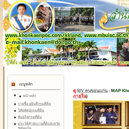
เมนูหลัก
ดู
MV คนขอนแก่น
:
MAP Kho
ภายใน
)
หน้าหลัก
รายชื่อ อธิบดีกรมที่ดิน
วิสัยทัศน์กรมที่ดิน
พันธกิจกรมที่ดิน
ประวัติสำนักงานที่ดินจังหวัด
ขอนแก่น