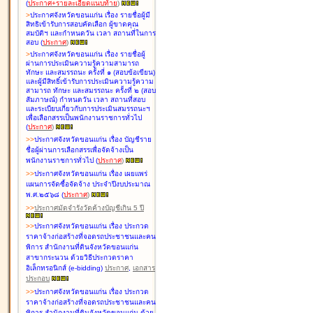
(
ประกาศ+รายละเอียดแนบท้าย
)
>
ประกาศจังหวัดขอนแก่น เรื่อง
รายชื่อผู้มี
สิทธิเข้ารับการสอบคัดเลือก ผู้ขาดคุณ
สมบัติฯ และกำหนดวัน เวลา สถานที่ในการ
สอบ
(
ประกาศ
)
>
ประกาศจังหวัดขอนแก่น เรื่อง
รายชื่อผู้
ผ่านการประเมินความรู้ความสามารถ
ทักษะ และสมรรถนะ ครั้งที่ ๑ (สอบข้อเขียน)
และผู้มีสิทธิ์เข้ารับการประเมินความรู้ความ
สามารถ ทักษะ และสมรรถนะ ครั้งที่ ๒ (สอบ
สัมภาษณ์) กำหนดวัน เวลา สถานที่สอบ
และระเบียบเกี่ยวกับการประเมินสมรรถนะฯ
เพื่อเลือกสรรเป็นพนักงานราชการทั่วไป
(
ประกาศ
)
>
>
ประกาศจังหวัดขอนแก่น เรื่อง
บัญชี
ราย
ชื่อผู้ผ่านการเลือกสรรเพื่อจัดจ้างเป็น
พนักงานราชการทั่วไป
(
ประกาศ
)
>
>
ประกาศจังหวัดขอนแก่น เรื่อง
เผยแพร่
แผนการจัดซื้อจัดจ้าง ประจำปีงบประมาณ
พ.ศ.๒๕๖๘
(
ประกาศ
)
>
>
ประกาศมัดจำรังวัดค้างบัญชีเกิน 5 ปี
>
>
ประกาศจังหวัดขอนแก่น เรื่อง ประกวด
ราคาจ้างก่อสร้างที่จอดรถประชาชนและคน
พิการ สำนักงานที่ดินจังหวัดขอนแก่น
สาขากระนวน ด้วยวิธีประกวดราคา
อิเล็กทรอนิกส์ (e-bidding)
ประกาศ
,
เอกสาร
ประกอบ
>
>
ประกาศจังหวัดขอนแก่น เรื่อง ประกวด
ราคาจ้างก่อสร้างที่จอดรถประชาชนและคน
พิการ สำนักงานที่ดินจังหวัดขอนแก่น ด้วย