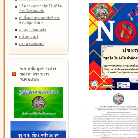
ปริมาณเอกสารสิทธิในที่ดิน
จังหวัดขอนแก่น
คำสั่งมอบหมายหน้าที่การ
งานกลุ่ม-ฝ่าย
»
อ่านข่าวย้อนหลัง
เกร็ดความรู้
กระดานสนทนา
พ.ร.บ.ข้อมูลข่าวสาร
ของทางราชการ
พ.ศ.๒๕๔๐