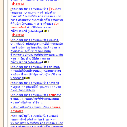
-
ประกาศ
>
ประกาศจังหวัดขอนแก่น เรื่อง
ผู้ชนะ
การ
เสนอราคา ประกวดราคาจ้างก่อสร้าง
อาคารสำนักงานที่ดิน อาคาร คสล.ขนาด
กลาง พร้อมส่วนประกอบที่จำเป็น สำนักงาน
ที่ดินจังหวัดขอนแก่น สาขาน้ำพอง
ส่วน
แยกอุบลรัตน์
ด้วยวิธีประกวดราคา
อิเล็กทรอนิกส์ (e-bidding
)
-
ประกาศ
>
ประกาศจังหวัดขอนแก่น เรื่อง
ประกวด
ราคาก่อสร้างปรับปรุงอาคารที่ทำการและสิ่ง
ก่อสร้างประกอบ โดยปรับปรุง่อเติมอาคาร
สำนักงานและพื้นที่บริเวณบ้านพัก
ข้าราชการ สำนักงานที่ดินจังหวัดขอนแก่น
สาขาภูเวียง ด้วยวิธีประกวดราคา
อิเล็กทรอนิกส์ (e-bidding
)
>
ประกาศจังหวัดขอนแก่น เรื่อง
ขายทอด
ตลาดต้นไม้บนที่ราชพัสดุ แปลงหมายเลข
ทะเบียน ที่ ขก.1849(บางส่วน)โดยวิธีขาย
ทอดตลาด
>
ประกาศจังหวัดขอนแก่น เรื่อง
การขาย
ทอดตลาดครุภัณฑ์ที่ชำรุดและหมดความ
จำเป็นในการใช้งาน
>
ประกาศจังหวัดขอนแก่น เรื่อง
ยกเลิก
การ
ขายทอดตลาดครุภัณฑ์ที่ชำรุดและหมด
ความจำเป็นในการใช้งาน
>
ประกาศจังหวัดขอนแก่น เรื่อง
ขายทอด
ตลาด
พัสดุ
>
ประกาศจังหวัดขอนแก่น เรื่อง
เผยแพร่
แผนการจัดซื้อจัดจ้าง ก่อสร้างอาคาร
ที่ทำการสำนักงานที่ดิน อาคาร คสล.ขนาด
กลาง พร้อมส่วนประกอบที่จำเป็น สำนักงาน