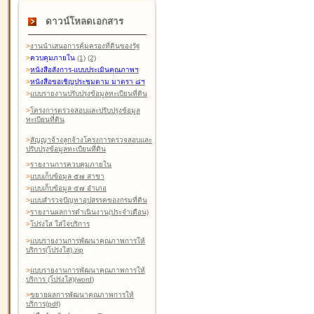
ดาวน์โหลดเอกสาร
>
งานนำเสนอการคุ้มครองที่ดินของรัฐ
>
ควบคุมภายใน
(1)
(2)
>
หนังสือสังการ-แบบประเมินคุณภาพฯ
>
หนังสือขอเชิญประชุมตาม มาตรา ๘ฯ
>
แบบรายงานปรับปรุงข้อมูลทะเบียนที่ดิน
>
โครงการตรวจสอบและปรับปรุงข้อมูล
ทะเบียนที่ดิน
>
สัญญาจ้างลูกจ้างโครงการตรวจสอบและ
ปรับปรุงข้อมูลทะเบียนที่ดิน
>
รายงานการควบคุมภายใน
>
แบบเก็บข้อมูล ๕๗ สาขา
>
แบบเก็บข้อมูล ๕๗ อำเภอ
>
แบบสำรวจปัญหาอุปสรรคของกรมที่ดิน
>
รายงานผลการดำเนินงาน(ประจำเดือน)
>
โปร่งใส ใส่ใจบริการ
>
แบบรายงานการพัฒนาคุณภาพการให้
บริการ(โปร่งใส).zip
>
แบบรายงานการพัฒนาคุณภาพการให้
บริการ (โปร่งใส)(word
)
>
ขยายผลการพัฒนาคุณภาพการให้
บริการ(pdf)