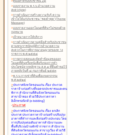
>
คู่มือสำหรับประชาชน Zip
>
แบบรายงาน พ.ร.บ.อำนวยความ
สะดวก(zip)
>
การดำเนินการสร้างความรับรู้ ความ
เข้าใจให้แก่ประชาชน "ชุดคำพูด"(Theme
Massage)
>
แบบรายงานออกโฉนดที่ดินฯไม่ชอบด้วย
กฎหมาย
>
เป้าหมายการให้บริการ
>
การดำเนินการตามคู่มือสำหรับประชาชน
ตามพระราชบัญญัติการอำนวยความ
สะดวกในการพิจารณาอนุญาตของท าง
ราชการ พ.ศ.๒๕๕๘
>
การตรวจสอบและจัดทำข้อมูลขอออก
โฉนดที่ดินหรือหนังสือรับรองการทำ
ประโยชน์จากหลักฐาน ส.ค.๑ ที่ยื่นคำขอไว้
ภายหลังวันที่ ๘ กุมภาพันธ์ ๒๕๕๓
>
พ.ร.บ.การเช่าที่ดินเพื่อเกษตรกรรม
พ.ศ.๒๕๒๔
>
ประกาศจังหวัดขอนแก่น เรื่อง ประกวด
ราคาจ้างก่อสร้างที่จอดรถประชาชนและคน
พิการ สำนักงานที่ดินจังหวัดขอนแก่น
สาขาน้ำพอง
ด้วยวิธีประกวดราคา
)
อิเล็กทรอนิกส์ (e-bidding
-
ประกาศ
>
ประกาศจังหวัดขอนแก่น เรื่อง ยกเลิก
ประกาศ ประกวดราคาจ้างก่อสร้างปรับปรุง
อาคารที่ทำการและสิ่งก่อสร้างประกอบ โดย
การปรับปรุงต่อเติมอาคารสำนักงานและ
พื้นที่บริเวณบ้านพักข้าราชการ สำนักงาน
ที่ดินจังหวัดขอนแก่น สาขาภูเวียง
ด้วยวิธี
)
ประกวดราคาอิเล็กทรอนิกส์ (e-bidding