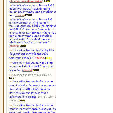
(
ประกาศ+รายละเอียดแนบท้าย
)
>
ประกาศจังหวัดขอนแก่น เรื่อง
รายชื่อผู้มี
สิทธิเข้ารับการสอบคัดเลือก ผู้ขาดคุณ
สมบัติฯ และกำหนดวัน เวลา สถานที่ในการ
สอบ
(
ประกาศ
)
>
ประกาศจังหวัดขอนแก่น เรื่อง
รายชื่อผู้
ผ่านการประเมินความรู้ความสามารถ
ทักษะ และสมรรถนะ ครั้งที่ ๑ (สอบข้อเขียน)
และผู้มีสิทธิ์เข้ารับการประเมินความรู้ความ
สามารถ ทักษะ และสมรรถนะ ครั้งที่ ๒ (สอบ
สัมภาษณ์) กำหนดวัน เวลา สถานที่สอบ
และระเบียบเกี่ยวกับการประเมินสมรรถนะฯ
เพื่อเลือกสรรเป็นพนักงานราชการทั่วไป
(
ประกาศ
)
>
>
ประกาศจังหวัดขอนแก่น เรื่อง
บัญชี
ราย
ชื่อผู้ผ่านการเลือกสรรเพื่อจัดจ้างเป็น
พนักงานราชการทั่วไป
(
ประกาศ
)
>
>
ประกาศจังหวัดขอนแก่น เรื่อง
เผยแพร่
แผนการจัดซื้อจัดจ้าง ประจำปีงบประมาณ
พ.ศ.๒๕๖๘
(
ประกาศ
)
>
>
ประกาศมัดจำรังวัดค้างบัญชีเกิน 5 ปี
>
>
ประกาศจังหวัดขอนแก่น เรื่อง ประกวด
ราคาจ้างก่อสร้างที่จอดรถประชาชนและคน
พิการ สำนักงานที่ดินจังหวัดขอนแก่น
สาขากระนวน ด้วยวิธีประกวดราคา
อิเล็กทรอนิกส์ (e-bidding)
ประกาศ
,
เอกสาร
ประกอบ
>
>
ประกาศจังหวัดขอนแก่น เรื่อง ประกวด
ราคาจ้างก่อสร้างที่จอดรถประชาชนและคน
พิการ สำนักงานที่ดินจังหวัดขอนแก่น ด้วย