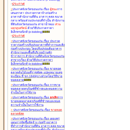
-
ประกาศ
>
ประกาศจังหวัดขอนแก่น เรื่อง
ผู้ชนะ
การ
เสนอราคา ประกวดราคาจ้างก่อสร้าง
อาคารสำนักงานที่ดิน อาคาร คสล.ขนาด
กลาง พร้อมส่วนประกอบที่จำเป็น สำนักงาน
ที่ดินจังหวัดขอนแก่น สาขาน้ำพอง
ส่วน
แยกอุบลรัตน์
ด้วยวิธีประกวดราคา
อิเล็กทรอนิกส์ (e-bidding
)
-
ประกาศ
>
ประกาศจังหวัดขอนแก่น เรื่อง
ประกวด
ราคาก่อสร้างปรับปรุงอาคารที่ทำการและสิ่ง
ก่อสร้างประกอบ โดยปรับปรุง่อเติมอาคาร
สำนักงานและพื้นที่บริเวณบ้านพัก
ข้าราชการ สำนักงานที่ดินจังหวัดขอนแก่น
สาขาภูเวียง ด้วยวิธีประกวดราคา
อิเล็กทรอนิกส์ (e-bidding
)
>
ประกาศจังหวัดขอนแก่น เรื่อง
ขายทอด
ตลาดต้นไม้บนที่ราชพัสดุ แปลงหมายเลข
ทะเบียน ที่ ขก.1849(บางส่วน)โดยวิธีขาย
ทอดตลาด
>
ประกาศจังหวัดขอนแก่น เรื่อง
การขาย
ทอดตลาดครุภัณฑ์ที่ชำรุดและหมดความ
จำเป็นในการใช้งาน
>
ประกาศจังหวัดขอนแก่น เรื่อง
ยกเลิก
การ
ขายทอดตลาดครุภัณฑ์ที่ชำรุดและหมด
ความจำเป็นในการใช้งาน
>
ประกาศจังหวัดขอนแก่น เรื่อง
ขายทอด
ตลาด
พัสดุ
>
ประกาศจังหวัดขอนแก่น เรื่อง
เผยแพร่
แผนการจัดซื้อจัดจ้าง ก่อสร้างอาคาร
ที่ทำการสำนักงานที่ดิน อาคาร คสล.ขนาด
กลาง พร้อมส่วนประกอบที่จำเป็น สำนักงาน