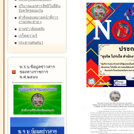
ปริมาณเอกสารสิทธิในที่ดิน
จังหวัดขอนแก่น
คำสั่งมอบหมายหน้าที่การ
งานกลุ่ม-ฝ่าย
»
อ่านข่าวย้อนหลัง
เกร็ดความรู้
กระดานสนทนา
พ.ร.บ.ข้อมูลข่าวสาร
ของทางราชการ
พ.ศ.๒๕๔๐