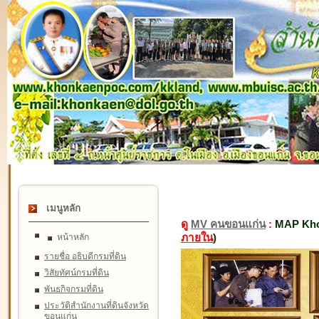
เมนูหลัก
ดู
MV คนขอนแก่น
:
MAP Kho
ภายใน
)
หน้าหลัก
รายชื่อ อธิบดีกรมที่ดิน
วิสัยทัศน์กรมที่ดิน
พันธกิจกรมที่ดิน
ประวัติสำนักงานที่ดินจังหวัด
ขอนแก่น