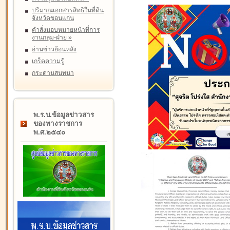
ปริมาณเอกสารสิทธิในที่ดิน
จังหวัดขอนแก่น
คำสั่งมอบหมายหน้าที่การ
งานกลุ่ม-ฝ่าย
»
อ่านข่าวย้อนหลัง
เกร็ดความรู้
กระดานสนทนา
พ.ร.บ.ข้อมูลข่าวสาร
ของทางราชการ
พ.ศ.๒๕๔๐