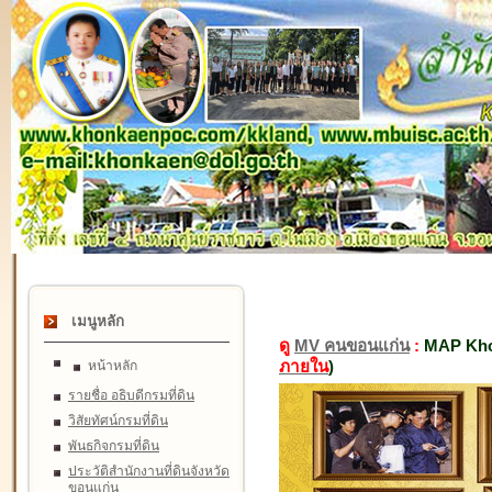
เมนูหลัก
ดู
MV คนขอนแก่น
:
MAP Kho
ภายใน
)
หน้าหลัก
รายชื่อ อธิบดีกรมที่ดิน
วิสัยทัศน์กรมที่ดิน
พันธกิจกรมที่ดิน
ประวัติสำนักงานที่ดินจังหวัด
ขอนแก่น