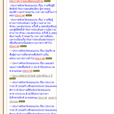
(
ประกาศ+รายละเอียดแนบท้าย
)
>
ประกาศจังหวัดขอนแก่น เรื่อง
รายชื่อผู้มี
สิทธิเข้ารับการสอบคัดเลือก ผู้ขาดคุณ
สมบัติฯ และกำหนดวัน เวลา สถานที่ในการ
สอบ
(
ประกาศ
)
>
ประกาศจังหวัดขอนแก่น เรื่อง
รายชื่อผู้
ผ่านการประเมินความรู้ความสามารถ
ทักษะ และสมรรถนะ ครั้งที่ ๑ (สอบข้อเขียน)
และผู้มีสิทธิ์เข้ารับการประเมินความรู้ความ
สามารถ ทักษะ และสมรรถนะ ครั้งที่ ๒ (สอบ
สัมภาษณ์) กำหนดวัน เวลา สถานที่สอบ
และระเบียบเกี่ยวกับการประเมินสมรรถนะฯ
เพื่อเลือกสรรเป็นพนักงานราชการทั่วไป
(
ประกาศ
)
>
>
ประกาศจังหวัดขอนแก่น เรื่อง
บัญชี
ราย
ชื่อผู้ผ่านการเลือกสรรเพื่อจัดจ้างเป็น
พนักงานราชการทั่วไป
(
ประกาศ
)
>
>
ประกาศจังหวัดขอนแก่น เรื่อง
เผยแพร่
แผนการจัดซื้อจัดจ้าง ประจำปีงบประมาณ
พ.ศ.๒๕๖๘
(
ประกาศ
)
>
>
ประกาศมัดจำรังวัดค้างบัญชีเกิน 5 ปี
>
>
ประกาศจังหวัดขอนแก่น เรื่อง ประกวด
ราคาจ้างก่อสร้างที่จอดรถประชาชนและคน
พิการ สำนักงานที่ดินจังหวัดขอนแก่น
สาขากระนวน ด้วยวิธีประกวดราคา
อิเล็กทรอนิกส์ (e-bidding)
ประกาศ
,
เอกสาร
ประกอบ
>
>
ประกาศจังหวัดขอนแก่น เรื่อง ประกวด
ราคาจ้างก่อสร้างที่จอดรถประชาชนและคน
พิการ สำนักงานที่ดินจังหวัดขอนแก่น ด้วย