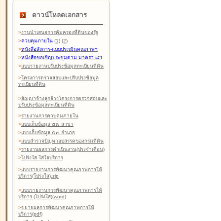
ดาวน์โหลดเอกสาร
>
งานนำเสนอการคุ้มครองที่ดินของรัฐ
>
ควบคุมภายใน
(1)
(2)
>
หนังสือสังการ-แบบประเมินคุณภาพฯ
>
หนังสือขอเชิญประชุมตาม มาตรา ๘ฯ
>
แบบรายงานปรับปรุงข้อมูลทะเบียนที่ดิน
>
โครงการตรวจสอบและปรับปรุงข้อมูล
ทะเบียนที่ดิน
>
สัญญาจ้างลูกจ้างโครงการตรวจสอบและ
ปรับปรุงข้อมูลทะเบียนที่ดิน
>
รายงานการควบคุมภายใน
>
แบบเก็บข้อมูล ๕๗ สาขา
>
แบบเก็บข้อมูล ๕๗ อำเภอ
>
แบบสำรวจปัญหาอุปสรรคของกรมที่ดิน
>
รายงานผลการดำเนินงาน(ประจำเดือน)
>
โปร่งใส ใส่ใจบริการ
>
แบบรายงานการพัฒนาคุณภาพการให้
บริการ(โปร่งใส).zip
>
แบบรายงานการพัฒนาคุณภาพการให้
บริการ (โปร่งใส)(word
)
>
ขยายผลการพัฒนาคุณภาพการให้
บริการ(pdf)