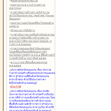
>
คู่มือสำหรับประชาชน Zip
>
แบบรายงาน พ.ร.บ.อำนวยความ
สะดวก(zip)
>
การดำเนินการสร้างความรับรู้ ความ
เข้าใจให้แก่ประชาชน "ชุดคำพูด"(Theme
Massage)
>
แบบรายงานออกโฉนดที่ดินฯไม่ชอบด้วย
กฎหมาย
>
เป้าหมายการให้บริการ
>
การดำเนินการตามคู่มือสำหรับประชาชน
ตามพระราชบัญญัติการอำนวยความ
สะดวกในการพิจารณาอนุญาตของท าง
ราชการ พ.ศ.๒๕๕๘
>
การตรวจสอบและจัดทำข้อมูลขอออก
โฉนดที่ดินหรือหนังสือรับรองการทำ
ประโยชน์จากหลักฐาน ส.ค.๑ ที่ยื่นคำขอไว้
ภายหลังวันที่ ๘ กุมภาพันธ์ ๒๕๕๓
>
พ.ร.บ.การเช่าที่ดินเพื่อเกษตรกรรม
พ.ศ.๒๕๒๔
>
ประกาศจังหวัดขอนแก่น เรื่อง ประกวด
ราคาจ้างก่อสร้างที่จอดรถประชาชนและคน
พิการ สำนักงานที่ดินจังหวัดขอนแก่น
สาขาน้ำพอง
ด้วยวิธีประกวดราคา
)
อิเล็กทรอนิกส์ (e-bidding
-
ประกาศ
>
ประกาศจังหวัดขอนแก่น เรื่อง ยกเลิก
ประกาศ ประกวดราคาจ้างก่อสร้างปรับปรุง
อาคารที่ทำการและสิ่งก่อสร้างประกอบ โดย
การปรับปรุงต่อเติมอาคารสำนักงานและ
พื้นที่บริเวณบ้านพักข้าราชการ สำนักงาน
ที่ดินจังหวัดขอนแก่น สาขาภูเวียง
ด้วยวิธี
)
ประกวดราคาอิเล็กทรอนิกส์ (e-bidding