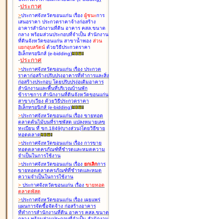
-
ประกาศ
>
ประกาศจังหวัดขอนแก่น เรื่อง
ผู้ชนะ
การ
เสนอราคา ประกวดราคาจ้างก่อสร้าง
อาคารสำนักงานที่ดิน อาคาร คสล.ขนาด
กลาง พร้อมส่วนประกอบที่จำเป็น สำนักงาน
ที่ดินจังหวัดขอนแก่น สาขาน้ำพอง
ส่วน
แยกอุบลรัตน์
ด้วยวิธีประกวดราคา
อิเล็กทรอนิกส์ (e-bidding
)
-
ประกาศ
>
ประกาศจังหวัดขอนแก่น เรื่อง
ประกวด
ราคาก่อสร้างปรับปรุงอาคารที่ทำการและสิ่ง
ก่อสร้างประกอบ โดยปรับปรุง่อเติมอาคาร
สำนักงานและพื้นที่บริเวณบ้านพัก
ข้าราชการ สำนักงานที่ดินจังหวัดขอนแก่น
สาขาภูเวียง ด้วยวิธีประกวดราคา
อิเล็กทรอนิกส์ (e-bidding
)
>
ประกาศจังหวัดขอนแก่น เรื่อง
ขายทอด
ตลาดต้นไม้บนที่ราชพัสดุ แปลงหมายเลข
ทะเบียน ที่ ขก.1849(บางส่วน)โดยวิธีขาย
ทอดตลาด
>
ประกาศจังหวัดขอนแก่น เรื่อง
การขาย
ทอดตลาดครุภัณฑ์ที่ชำรุดและหมดความ
จำเป็นในการใช้งาน
>
ประกาศจังหวัดขอนแก่น เรื่อง
ยกเลิก
การ
ขายทอดตลาดครุภัณฑ์ที่ชำรุดและหมด
ความจำเป็นในการใช้งาน
>
ประกาศจังหวัดขอนแก่น เรื่อง
ขายทอด
ตลาด
พัสดุ
>
ประกาศจังหวัดขอนแก่น เรื่อง
เผยแพร่
แผนการจัดซื้อจัดจ้าง ก่อสร้างอาคาร
ที่ทำการสำนักงานที่ดิน อาคาร คสล.ขนาด
กลาง พร้อมส่วนประกอบที่จำเป็น สำนักงาน