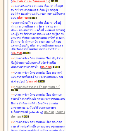
(
ประกาศ+รายละเอียดแนบท้าย
)
>
ประกาศจังหวัดขอนแก่น เรื่อง
รายชื่อผู้มี
สิทธิเข้ารับการสอบคัดเลือก ผู้ขาดคุณ
สมบัติฯ และกำหนดวัน เวลา สถานที่ในการ
สอบ
(
ประกาศ
)
>
ประกาศจังหวัดขอนแก่น เรื่อง
รายชื่อผู้
ผ่านการประเมินความรู้ความสามารถ
ทักษะ และสมรรถนะ ครั้งที่ ๑ (สอบข้อเขียน)
และผู้มีสิทธิ์เข้ารับการประเมินความรู้ความ
สามารถ ทักษะ และสมรรถนะ ครั้งที่ ๒ (สอบ
สัมภาษณ์) กำหนดวัน เวลา สถานที่สอบ
และระเบียบเกี่ยวกับการประเมินสมรรถนะฯ
เพื่อเลือกสรรเป็นพนักงานราชการทั่วไป
(
ประกาศ
)
>
>
ประกาศจังหวัดขอนแก่น เรื่อง
บัญชี
ราย
ชื่อผู้ผ่านการเลือกสรรเพื่อจัดจ้างเป็น
พนักงานราชการทั่วไป
(
ประกาศ
)
>
>
ประกาศจังหวัดขอนแก่น เรื่อง
เผยแพร่
แผนการจัดซื้อจัดจ้าง ประจำปีงบประมาณ
พ.ศ.๒๕๖๘
(
ประกาศ
)
>
>
ประกาศมัดจำรังวัดค้างบัญชีเกิน 5 ปี
>
>
ประกาศจังหวัดขอนแก่น เรื่อง ประกวด
ราคาจ้างก่อสร้างที่จอดรถประชาชนและคน
พิการ สำนักงานที่ดินจังหวัดขอนแก่น
สาขากระนวน ด้วยวิธีประกวดราคา
อิเล็กทรอนิกส์ (e-bidding)
ประกาศ
,
เอกสาร
ประกอบ
>
>
ประกาศจังหวัดขอนแก่น เรื่อง ประกวด
ราคาจ้างก่อสร้างที่จอดรถประชาชนและคน
พิการ สำนักงานที่ดินจังหวัดขอนแก่น ด้วย