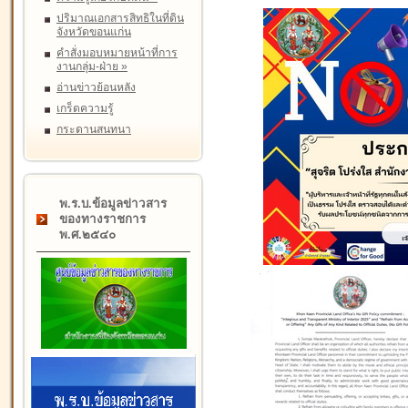
ปริมาณเอกสารสิทธิในที่ดิน
จังหวัดขอนแก่น
คำสั่งมอบหมายหน้าที่การ
งานกลุ่ม-ฝ่าย
»
อ่านข่าวย้อนหลัง
เกร็ดความรู้
กระดานสนทนา
พ.ร.บ.ข้อมูลข่าวสาร
ของทางราชการ
พ.ศ.๒๕๔๐