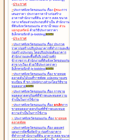
-
ประกาศ
>
ประกาศจังหวัดขอนแก่น เรื่อง
ผู้ชนะ
การ
เสนอราคา ประกวดราคาจ้างก่อสร้าง
อาคารสำนักงานที่ดิน อาคาร คสล.ขนาด
กลาง พร้อมส่วนประกอบที่จำเป็น สำนักงาน
ที่ดินจังหวัดขอนแก่น สาขาน้ำพอง
ส่วน
แยกอุบลรัตน์
ด้วยวิธีประกวดราคา
อิเล็กทรอนิกส์ (e-bidding
)
-
ประกาศ
>
ประกาศจังหวัดขอนแก่น เรื่อง
ประกวด
ราคาก่อสร้างปรับปรุงอาคารที่ทำการและสิ่ง
ก่อสร้างประกอบ โดยปรับปรุง่อเติมอาคาร
สำนักงานและพื้นที่บริเวณบ้านพัก
ข้าราชการ สำนักงานที่ดินจังหวัดขอนแก่น
สาขาภูเวียง ด้วยวิธีประกวดราคา
อิเล็กทรอนิกส์ (e-bidding
)
>
ประกาศจังหวัดขอนแก่น เรื่อง
ขายทอด
ตลาดต้นไม้บนที่ราชพัสดุ แปลงหมายเลข
ทะเบียน ที่ ขก.1849(บางส่วน)โดยวิธีขาย
ทอดตลาด
>
ประกาศจังหวัดขอนแก่น เรื่อง
การขาย
ทอดตลาดครุภัณฑ์ที่ชำรุดและหมดความ
จำเป็นในการใช้งาน
>
ประกาศจังหวัดขอนแก่น เรื่อง
ยกเลิก
การ
ขายทอดตลาดครุภัณฑ์ที่ชำรุดและหมด
ความจำเป็นในการใช้งาน
>
ประกาศจังหวัดขอนแก่น เรื่อง
ขายทอด
ตลาด
พัสดุ
>
ประกาศจังหวัดขอนแก่น เรื่อง
เผยแพร่
แผนการจัดซื้อจัดจ้าง ก่อสร้างอาคาร
ที่ทำการสำนักงานที่ดิน อาคาร คสล.ขนาด
กลาง พร้อมส่วนประกอบที่จำเป็น สำนักงาน