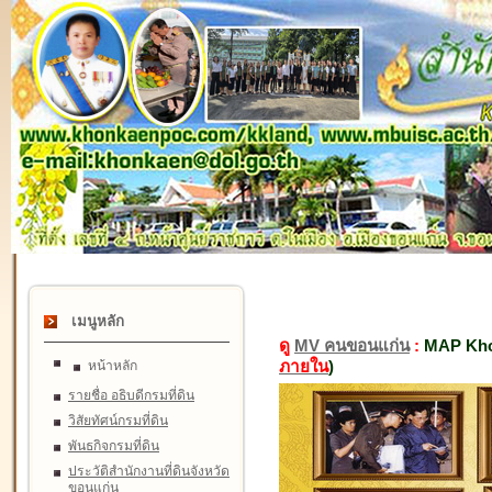
เมนูหลัก
ดู
MV คนขอนแก่น
:
MAP Kho
ภายใน
)
หน้าหลัก
รายชื่อ อธิบดีกรมที่ดิน
วิสัยทัศน์กรมที่ดิน
พันธกิจกรมที่ดิน
ประวัติสำนักงานที่ดินจังหวัด
ขอนแก่น