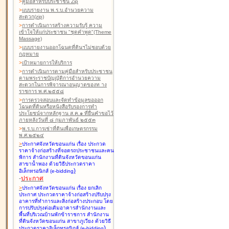
>
คู่มือสำหรับประชาชน Zip
>
แบบรายงาน พ.ร.บ.อำนวยความ
สะดวก(zip)
>
การดำเนินการสร้างความรับรู้ ความ
เข้าใจให้แก่ประชาชน "ชุดคำพูด"(Theme
Massage)
>
แบบรายงานออกโฉนดที่ดินฯไม่ชอบด้วย
กฎหมาย
>
เป้าหมายการให้บริการ
>
การดำเนินการตามคู่มือสำหรับประชาชน
ตามพระราชบัญญัติการอำนวยความ
สะดวกในการพิจารณาอนุญาตของท าง
ราชการ พ.ศ.๒๕๕๘
>
การตรวจสอบและจัดทำข้อมูลขอออก
โฉนดที่ดินหรือหนังสือรับรองการทำ
ประโยชน์จากหลักฐาน ส.ค.๑ ที่ยื่นคำขอไว้
ภายหลังวันที่ ๘ กุมภาพันธ์ ๒๕๕๓
>
พ.ร.บ.การเช่าที่ดินเพื่อเกษตรกรรม
พ.ศ.๒๕๒๔
>
ประกาศจังหวัดขอนแก่น เรื่อง ประกวด
ราคาจ้างก่อสร้างที่จอดรถประชาชนและคน
พิการ สำนักงานที่ดินจังหวัดขอนแก่น
สาขาน้ำพอง
ด้วยวิธีประกวดราคา
)
อิเล็กทรอนิกส์ (e-bidding
-
ประกาศ
>
ประกาศจังหวัดขอนแก่น เรื่อง ยกเลิก
ประกาศ ประกวดราคาจ้างก่อสร้างปรับปรุง
อาคารที่ทำการและสิ่งก่อสร้างประกอบ โดย
การปรับปรุงต่อเติมอาคารสำนักงานและ
พื้นที่บริเวณบ้านพักข้าราชการ สำนักงาน
ที่ดินจังหวัดขอนแก่น สาขาภูเวียง
ด้วยวิธี
)
ประกวดราคาอิเล็กทรอนิกส์ (e-bidding