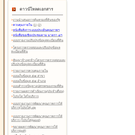
ดาวน์โหลดเอกสาร
>
งานนำเสนอการคุ้มครองที่ดินของรัฐ
>
ควบคุมภายใน
(1)
(2)
>
หนังสือสังการ-แบบประเมินคุณภาพฯ
>
หนังสือขอเชิญประชุมตาม มาตรา ๘ฯ
>
แบบรายงานปรับปรุงข้อมูลทะเบียนที่ดิน
>
โครงการตรวจสอบและปรับปรุงข้อมูล
ทะเบียนที่ดิน
>
สัญญาจ้างลูกจ้างโครงการตรวจสอบและ
ปรับปรุงข้อมูลทะเบียนที่ดิน
>
รายงานการควบคุมภายใน
>
แบบเก็บข้อมูล ๕๗ สาขา
>
แบบเก็บข้อมูล ๕๗ อำเภอ
>
แบบสำรวจปัญหาอุปสรรคของกรมที่ดิน
>
รายงานผลการดำเนินงาน(ประจำเดือน)
>
โปร่งใส ใส่ใจบริการ
>
แบบรายงานการพัฒนาคุณภาพการให้
บริการ(โปร่งใส).zip
>
แบบรายงานการพัฒนาคุณภาพการให้
บริการ (โปร่งใส)(word
)
>
ขยายผลการพัฒนาคุณภาพการให้
บริการ(pdf)