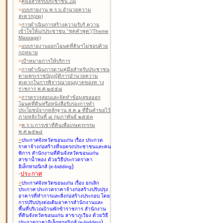
>
คู่มือสำหรับประชาชน Zip
>
แบบรายงาน พ.ร.บ.อำนวยความ
สะดวก(zip)
>
การดำเนินการสร้างความรับรู้ ความ
เข้าใจให้แก่ประชาชน "ชุดคำพูด"(Theme
Massage)
>
แบบรายงานออกโฉนดที่ดินฯไม่ชอบด้วย
กฎหมาย
>
เป้าหมายการให้บริการ
>
การดำเนินการตามคู่มือสำหรับประชาชน
ตามพระราชบัญญัติการอำนวยความ
สะดวกในการพิจารณาอนุญาตของท าง
ราชการ พ.ศ.๒๕๕๘
>
การตรวจสอบและจัดทำข้อมูลขอออก
โฉนดที่ดินหรือหนังสือรับรองการทำ
ประโยชน์จากหลักฐาน ส.ค.๑ ที่ยื่นคำขอไว้
ภายหลังวันที่ ๘ กุมภาพันธ์ ๒๕๕๓
>
พ.ร.บ.การเช่าที่ดินเพื่อเกษตรกรรม
พ.ศ.๒๕๒๔
>
ประกาศจังหวัดขอนแก่น เรื่อง ประกวด
ราคาจ้างก่อสร้างที่จอดรถประชาชนและคน
พิการ สำนักงานที่ดินจังหวัดขอนแก่น
สาขาน้ำพอง
ด้วยวิธีประกวดราคา
)
อิเล็กทรอนิกส์ (e-bidding
-
ประกาศ
>
ประกาศจังหวัดขอนแก่น เรื่อง ยกเลิก
ประกาศ ประกวดราคาจ้างก่อสร้างปรับปรุง
อาคารที่ทำการและสิ่งก่อสร้างประกอบ โดย
การปรับปรุงต่อเติมอาคารสำนักงานและ
พื้นที่บริเวณบ้านพักข้าราชการ สำนักงาน
ที่ดินจังหวัดขอนแก่น สาขาภูเวียง
ด้วยวิธี
)
ประกวดราคาอิเล็กทรอนิกส์ (e-bidding