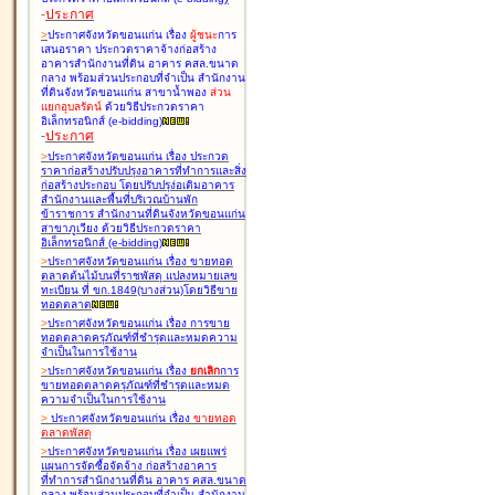
-
ประกาศ
>
ประกาศจังหวัดขอนแก่น เรื่อง
ผู้ชนะ
การ
เสนอราคา ประกวดราคาจ้างก่อสร้าง
อาคารสำนักงานที่ดิน อาคาร คสล.ขนาด
กลาง พร้อมส่วนประกอบที่จำเป็น สำนักงาน
ที่ดินจังหวัดขอนแก่น สาขาน้ำพอง
ส่วน
แยกอุบลรัตน์
ด้วยวิธีประกวดราคา
อิเล็กทรอนิกส์ (e-bidding
)
-
ประกาศ
>
ประกาศจังหวัดขอนแก่น เรื่อง
ประกวด
ราคาก่อสร้างปรับปรุงอาคารที่ทำการและสิ่ง
ก่อสร้างประกอบ โดยปรับปรุง่อเติมอาคาร
สำนักงานและพื้นที่บริเวณบ้านพัก
ข้าราชการ สำนักงานที่ดินจังหวัดขอนแก่น
สาขาภูเวียง ด้วยวิธีประกวดราคา
อิเล็กทรอนิกส์ (e-bidding
)
>
ประกาศจังหวัดขอนแก่น เรื่อง
ขายทอด
ตลาดต้นไม้บนที่ราชพัสดุ แปลงหมายเลข
ทะเบียน ที่ ขก.1849(บางส่วน)โดยวิธีขาย
ทอดตลาด
>
ประกาศจังหวัดขอนแก่น เรื่อง
การขาย
ทอดตลาดครุภัณฑ์ที่ชำรุดและหมดความ
จำเป็นในการใช้งาน
>
ประกาศจังหวัดขอนแก่น เรื่อง
ยกเลิก
การ
ขายทอดตลาดครุภัณฑ์ที่ชำรุดและหมด
ความจำเป็นในการใช้งาน
>
ประกาศจังหวัดขอนแก่น เรื่อง
ขายทอด
ตลาด
พัสดุ
>
ประกาศจังหวัดขอนแก่น เรื่อง
เผยแพร่
แผนการจัดซื้อจัดจ้าง ก่อสร้างอาคาร
ที่ทำการสำนักงานที่ดิน อาคาร คสล.ขนาด
กลาง พร้อมส่วนประกอบที่จำเป็น สำนักงาน