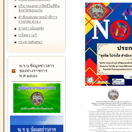
ปริมาณเอกสารสิทธิในที่ดิน
จังหวัดขอนแก่น
คำสั่งมอบหมายหน้าที่การ
งานกลุ่ม-ฝ่าย
»
อ่านข่าวย้อนหลัง
เกร็ดความรู้
กระดานสนทนา
พ.ร.บ.ข้อมูลข่าวสาร
ของทางราชการ
พ.ศ.๒๕๔๐