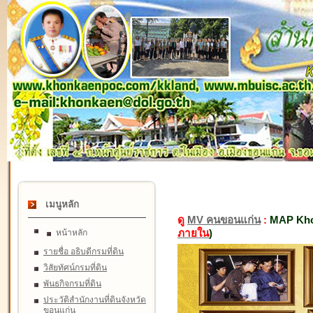
เมนูหลัก
ดู
MV คนขอนแก่น
:
MAP Kho
ภายใน
)
หน้าหลัก
รายชื่อ อธิบดีกรมที่ดิน
วิสัยทัศน์กรมที่ดิน
พันธกิจกรมที่ดิน
ประวัติสำนักงานที่ดินจังหวัด
ขอนแก่น