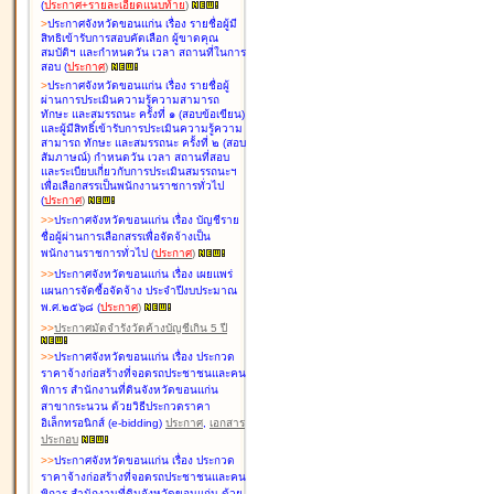
(
ประกาศ+รายละเอียดแนบท้าย
)
>
ประกาศจังหวัดขอนแก่น เรื่อง
รายชื่อผู้มี
สิทธิเข้ารับการสอบคัดเลือก ผู้ขาดคุณ
สมบัติฯ และกำหนดวัน เวลา สถานที่ในการ
สอบ
(
ประกาศ
)
>
ประกาศจังหวัดขอนแก่น เรื่อง
รายชื่อผู้
ผ่านการประเมินความรู้ความสามารถ
ทักษะ และสมรรถนะ ครั้งที่ ๑ (สอบข้อเขียน)
และผู้มีสิทธิ์เข้ารับการประเมินความรู้ความ
สามารถ ทักษะ และสมรรถนะ ครั้งที่ ๒ (สอบ
สัมภาษณ์) กำหนดวัน เวลา สถานที่สอบ
และระเบียบเกี่ยวกับการประเมินสมรรถนะฯ
เพื่อเลือกสรรเป็นพนักงานราชการทั่วไป
(
ประกาศ
)
>
>
ประกาศจังหวัดขอนแก่น เรื่อง
บัญชี
ราย
ชื่อผู้ผ่านการเลือกสรรเพื่อจัดจ้างเป็น
พนักงานราชการทั่วไป
(
ประกาศ
)
>
>
ประกาศจังหวัดขอนแก่น เรื่อง
เผยแพร่
แผนการจัดซื้อจัดจ้าง ประจำปีงบประมาณ
พ.ศ.๒๕๖๘
(
ประกาศ
)
>
>
ประกาศมัดจำรังวัดค้างบัญชีเกิน 5 ปี
>
>
ประกาศจังหวัดขอนแก่น เรื่อง ประกวด
ราคาจ้างก่อสร้างที่จอดรถประชาชนและคน
พิการ สำนักงานที่ดินจังหวัดขอนแก่น
สาขากระนวน ด้วยวิธีประกวดราคา
อิเล็กทรอนิกส์ (e-bidding)
ประกาศ
,
เอกสาร
ประกอบ
>
>
ประกาศจังหวัดขอนแก่น เรื่อง ประกวด
ราคาจ้างก่อสร้างที่จอดรถประชาชนและคน
พิการ สำนักงานที่ดินจังหวัดขอนแก่น ด้วย