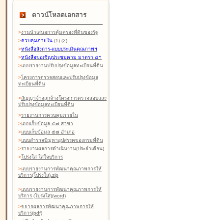
ดาวน์โหลดเอกสาร
>
งานนำเสนอการคุ้มครองที่ดินของรัฐ
>
ควบคุมภายใน
(1)
(2)
>
หนังสือสังการ-แบบประเมินคุณภาพฯ
>
หนังสือขอเชิญประชุมตาม มาตรา ๘ฯ
>
แบบรายงานปรับปรุงข้อมูลทะเบียนที่ดิน
>
โครงการตรวจสอบและปรับปรุงข้อมูล
ทะเบียนที่ดิน
>
สัญญาจ้างลูกจ้างโครงการตรวจสอบและ
ปรับปรุงข้อมูลทะเบียนที่ดิน
>
รายงานการควบคุมภายใน
>
แบบเก็บข้อมูล ๕๗ สาขา
>
แบบเก็บข้อมูล ๕๗ อำเภอ
>
แบบสำรวจปัญหาอุปสรรคของกรมที่ดิน
>
รายงานผลการดำเนินงาน(ประจำเดือน)
>
โปร่งใส ใส่ใจบริการ
>
แบบรายงานการพัฒนาคุณภาพการให้
บริการ(โปร่งใส).zip
>
แบบรายงานการพัฒนาคุณภาพการให้
บริการ (โปร่งใส)(word
)
>
ขยายผลการพัฒนาคุณภาพการให้
บริการ(pdf)