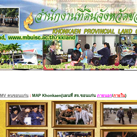
MV คนขอนแก่น
:
MAP Khonkaen(แผนที่ สจ.ขอนแก่น
ภายนอก
/
ภายใน
)