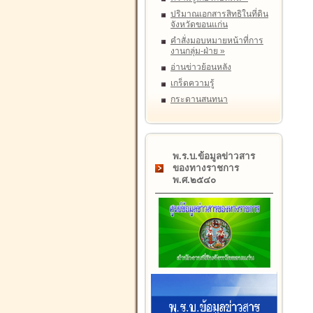
ปริมาณเอกสารสิทธิในที่ดิน
จังหวัดขอนแก่น
คำสั่งมอบหมายหน้าที่การ
งานกลุ่ม-ฝ่าย
»
อ่านข่าวย้อนหลัง
เกร็ดความรู้
กระดานสนทนา
พ.ร.บ.ข้อมูลข่าวสาร
ของทางราชการ
พ.ศ.๒๕๔๐