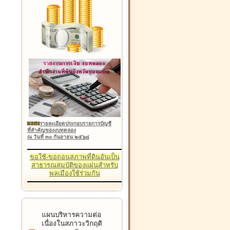
รายละเอียดประกอบรายการบัญชี
ที่สำคัญของงบทดลอง
ณ วันที่ ๓๐ กันยายน ๒๕๖๘
ขอใช้-ขอถอนสภาพที่ดินอันเป็น
สาธารณสมบัติของแผ่นสำหรับ
พลเมืองใช้ร่วมกัน
แผนบริหารความต่อ
เนื่องในสภาวะวิกฤติ