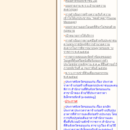
>
คู่มือสำหรับประชาชน Zip
>
แบบรายงาน พ.ร.บ.อำนวยความ
สะดวก(zip)
>
การดำเนินการสร้างความรับรู้ ความ
เข้าใจให้แก่ประชาชน "ชุดคำพูด"(Theme
Massage)
>
แบบรายงานออกโฉนดที่ดินฯไม่ชอบด้วย
กฎหมาย
>
เป้าหมายการให้บริการ
>
การดำเนินการตามคู่มือสำหรับประชาชน
ตามพระราชบัญญัติการอำนวยความ
สะดวกในการพิจารณาอนุญาตของท าง
ราชการ พ.ศ.๒๕๕๘
>
การตรวจสอบและจัดทำข้อมูลขอออก
โฉนดที่ดินหรือหนังสือรับรองการทำ
ประโยชน์จากหลักฐาน ส.ค.๑ ที่ยื่นคำขอไว้
ภายหลังวันที่ ๘ กุมภาพันธ์ ๒๕๕๓
>
พ.ร.บ.การเช่าที่ดินเพื่อเกษตรกรรม
พ.ศ.๒๕๒๔
>
ประกาศจังหวัดขอนแก่น เรื่อง ประกวด
ราคาจ้างก่อสร้างที่จอดรถประชาชนและคน
พิการ สำนักงานที่ดินจังหวัดขอนแก่น
สาขาน้ำพอง
ด้วยวิธีประกวดราคา
)
อิเล็กทรอนิกส์ (e-bidding
-
ประกาศ
>
ประกาศจังหวัดขอนแก่น เรื่อง ยกเลิก
ประกาศ ประกวดราคาจ้างก่อสร้างปรับปรุง
อาคารที่ทำการและสิ่งก่อสร้างประกอบ โดย
การปรับปรุงต่อเติมอาคารสำนักงานและ
พื้นที่บริเวณบ้านพักข้าราชการ สำนักงาน
ที่ดินจังหวัดขอนแก่น สาขาภูเวียง
ด้วยวิธี
)
ประกวดราคาอิเล็กทรอนิกส์ (e-bidding