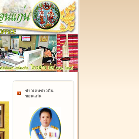
๑๗ กุมภาพันธ์ "วันคล้ายวันสถาปนากรมที่ดิน" ครบรอบ ๑๒๒ ปี
ข่าวเด่นชาวดิน
ขอนแก่น