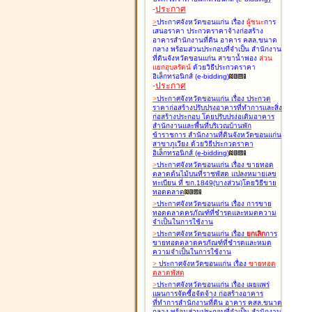
-
ประกาศ
>
ประกาศจังหวัดขอนแก่น เรื่อง
ผู้ชนะ
การ
เสนอราคา ประกวดราคาจ้างก่อสร้าง
อาคารสำนักงานที่ดิน อาคาร คสล.ขนาด
กลาง พร้อมส่วนประกอบที่จำเป็น สำนักงาน
ที่ดินจังหวัดขอนแก่น สาขาน้ำพอง
ส่วน
แยกอุบลรัตน์
ด้วยวิธีประกวดราคา
อิเล็กทรอนิกส์ (e-bidding
)
-
ประกาศ
>
ประกาศจังหวัดขอนแก่น เรื่อง
ประกวด
ราคาก่อสร้างปรับปรุงอาคารที่ทำการและสิ่ง
ก่อสร้างประกอบ โดยปรับปรุง่อเติมอาคาร
สำนักงานและพื้นที่บริเวณบ้านพัก
ข้าราชการ สำนักงานที่ดินจังหวัดขอนแก่น
สาขาภูเวียง ด้วยวิธีประกวดราคา
อิเล็กทรอนิกส์ (e-bidding
)
>
ประกาศจังหวัดขอนแก่น เรื่อง
ขายทอด
ตลาดต้นไม้บนที่ราชพัสดุ แปลงหมายเลข
ทะเบียน ที่ ขก.1849(บางส่วน)โดยวิธีขาย
ทอดตลาด
>
ประกาศจังหวัดขอนแก่น เรื่อง
การขาย
ทอดตลาดครุภัณฑ์ที่ชำรุดและหมดความ
จำเป็นในการใช้งาน
>
ประกาศจังหวัดขอนแก่น เรื่อง
ยกเลิก
การ
ขายทอดตลาดครุภัณฑ์ที่ชำรุดและหมด
ความจำเป็นในการใช้งาน
>
ประกาศจังหวัดขอนแก่น เรื่อง
ขายทอด
ตลาด
พัสดุ
>
ประกาศจังหวัดขอนแก่น เรื่อง
เผยแพร่
แผนการจัดซื้อจัดจ้าง ก่อสร้างอาคาร
ที่ทำการสำนักงานที่ดิน อาคาร คสล.ขนาด
กลาง พร้อมส่วนประกอบที่จำเป็น สำนักงาน