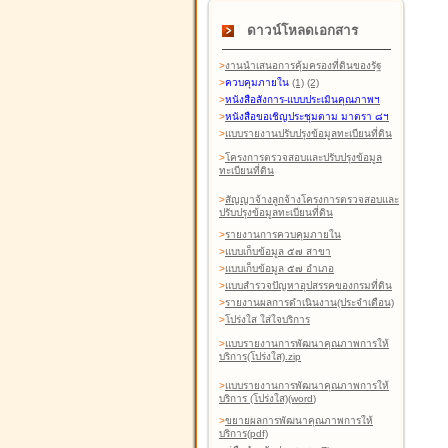
ดาวน์โหลดเอกสาร
>
งานนำเสนอการคุ้มครองที่ดินของรัฐ
>
ควบคุมภายใน
(1)
(2)
>
หนังสือสังการ-แบบประเมินคุณภาพฯ
>
หนังสือขอเชิญประชุมตาม มาตรา ๘ฯ
>
แบบรายงานปรับปรุงข้อมูลทะเบียนที่ดิน
>
โครงการตรวจสอบและปรับปรุงข้อมูล
ทะเบียนที่ดิน
>
สัญญาจ้างลูกจ้างโครงการตรวจสอบและ
ปรับปรุงข้อมูลทะเบียนที่ดิน
>
รายงานการควบคุมภายใน
>
แบบเก็บข้อมูล ๕๗ สาขา
>
แบบเก็บข้อมูล ๕๗ อำเภอ
>
แบบสำรวจปัญหาอุปสรรคของกรมที่ดิน
>
รายงานผลการดำเนินงาน(ประจำเดือน)
>
โปร่งใส ใส่ใจบริการ
>
แบบรายงานการพัฒนาคุณภาพการให้
บริการ(โปร่งใส).zip
>
แบบรายงานการพัฒนาคุณภาพการให้
บริการ (โปร่งใส)(word
)
>
ขยายผลการพัฒนาคุณภาพการให้
บริการ(pdf)