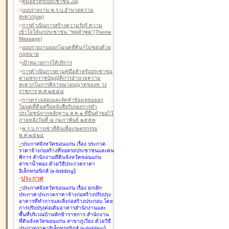
>
คู่มือสำหรับประชาชน Zip
>
แบบรายงาน พ.ร.บ.อำนวยความ
สะดวก(zip)
>
การดำเนินการสร้างความรับรู้ ความ
เข้าใจให้แก่ประชาชน "ชุดคำพูด"(Theme
Massage)
>
แบบรายงานออกโฉนดที่ดินฯไม่ชอบด้วย
กฎหมาย
>
เป้าหมายการให้บริการ
>
การดำเนินการตามคู่มือสำหรับประชาชน
ตามพระราชบัญญัติการอำนวยความ
สะดวกในการพิจารณาอนุญาตของท าง
ราชการ พ.ศ.๒๕๕๘
>
การตรวจสอบและจัดทำข้อมูลขอออก
โฉนดที่ดินหรือหนังสือรับรองการทำ
ประโยชน์จากหลักฐาน ส.ค.๑ ที่ยื่นคำขอไว้
ภายหลังวันที่ ๘ กุมภาพันธ์ ๒๕๕๓
>
พ.ร.บ.การเช่าที่ดินเพื่อเกษตรกรรม
พ.ศ.๒๕๒๔
>
ประกาศจังหวัดขอนแก่น เรื่อง ประกวด
ราคาจ้างก่อสร้างที่จอดรถประชาชนและคน
พิการ สำนักงานที่ดินจังหวัดขอนแก่น
สาขาน้ำพอง
ด้วยวิธีประกวดราคา
)
อิเล็กทรอนิกส์ (e-bidding
-
ประกาศ
>
ประกาศจังหวัดขอนแก่น เรื่อง ยกเลิก
ประกาศ ประกวดราคาจ้างก่อสร้างปรับปรุง
อาคารที่ทำการและสิ่งก่อสร้างประกอบ โดย
การปรับปรุงต่อเติมอาคารสำนักงานและ
พื้นที่บริเวณบ้านพักข้าราชการ สำนักงาน
ที่ดินจังหวัดขอนแก่น สาขาภูเวียง
ด้วยวิธี
)
ประกวดราคาอิเล็กทรอนิกส์ (e-bidding