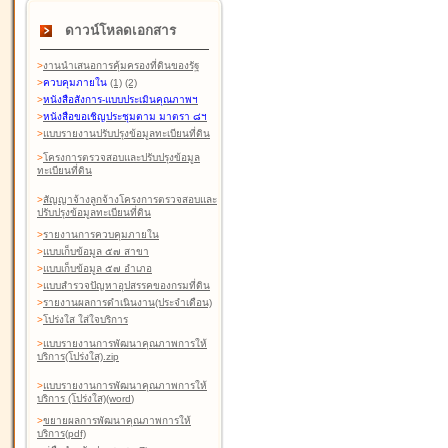
ดาวน์โหลดเอกสาร
>
งานนำเสนอการคุ้มครองที่ดินของรัฐ
>
ควบคุมภายใน
(1)
(2)
>
หนังสือสังการ-แบบประเมินคุณภาพฯ
>
หนังสือขอเชิญประชุมตาม มาตรา ๘ฯ
>
แบบรายงานปรับปรุงข้อมูลทะเบียนที่ดิน
>
โครงการตรวจสอบและปรับปรุงข้อมูล
ทะเบียนที่ดิน
>
สัญญาจ้างลูกจ้างโครงการตรวจสอบและ
ปรับปรุงข้อมูลทะเบียนที่ดิน
>
รายงานการควบคุมภายใน
>
แบบเก็บข้อมูล ๕๗ สาขา
>
แบบเก็บข้อมูล ๕๗ อำเภอ
>
แบบสำรวจปัญหาอุปสรรคของกรมที่ดิน
>
รายงานผลการดำเนินงาน(ประจำเดือน)
>
โปร่งใส ใส่ใจบริการ
>
แบบรายงานการพัฒนาคุณภาพการให้
บริการ(โปร่งใส).zip
>
แบบรายงานการพัฒนาคุณภาพการให้
บริการ (โปร่งใส)(word
)
>
ขยายผลการพัฒนาคุณภาพการให้
บริการ(pdf)