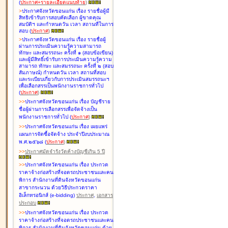
(
ประกาศ+รายละเอียดแนบท้าย
)
>
ประกาศจังหวัดขอนแก่น เรื่อง
รายชื่อผู้มี
สิทธิเข้ารับการสอบคัดเลือก ผู้ขาดคุณ
สมบัติฯ และกำหนดวัน เวลา สถานที่ในการ
สอบ
(
ประกาศ
)
>
ประกาศจังหวัดขอนแก่น เรื่อง
รายชื่อผู้
ผ่านการประเมินความรู้ความสามารถ
ทักษะ และสมรรถนะ ครั้งที่ ๑ (สอบข้อเขียน)
และผู้มีสิทธิ์เข้ารับการประเมินความรู้ความ
สามารถ ทักษะ และสมรรถนะ ครั้งที่ ๒ (สอบ
สัมภาษณ์) กำหนดวัน เวลา สถานที่สอบ
และระเบียบเกี่ยวกับการประเมินสมรรถนะฯ
เพื่อเลือกสรรเป็นพนักงานราชการทั่วไป
(
ประกาศ
)
>
>
ประกาศจังหวัดขอนแก่น เรื่อง
บัญชี
ราย
ชื่อผู้ผ่านการเลือกสรรเพื่อจัดจ้างเป็น
พนักงานราชการทั่วไป
(
ประกาศ
)
>
>
ประกาศจังหวัดขอนแก่น เรื่อง
เผยแพร่
แผนการจัดซื้อจัดจ้าง ประจำปีงบประมาณ
พ.ศ.๒๕๖๘
(
ประกาศ
)
>
>
ประกาศมัดจำรังวัดค้างบัญชีเกิน 5 ปี
>
>
ประกาศจังหวัดขอนแก่น เรื่อง ประกวด
ราคาจ้างก่อสร้างที่จอดรถประชาชนและคน
พิการ สำนักงานที่ดินจังหวัดขอนแก่น
สาขากระนวน ด้วยวิธีประกวดราคา
อิเล็กทรอนิกส์ (e-bidding)
ประกาศ
,
เอกสาร
ประกอบ
>
>
ประกาศจังหวัดขอนแก่น เรื่อง ประกวด
ราคาจ้างก่อสร้างที่จอดรถประชาชนและคน
พิการ สำนักงานที่ดินจังหวัดขอนแก่น ด้วย