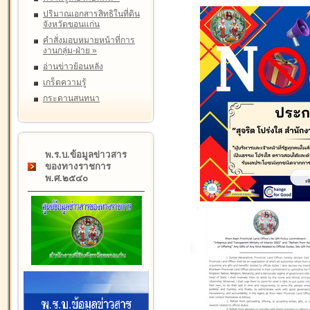
ปริมาณเอกสารสิทธิในที่ดิน
จังหวัดขอนแก่น
คำสั่งมอบหมายหน้าที่การ
งานกลุ่ม-ฝ่าย
»
อ่านข่าวย้อนหลัง
เกร็ดความรู้
กระดานสนทนา
พ.ร.บ.ข้อมูลข่าวสาร
ของทางราชการ
พ.ศ.๒๕๔๐