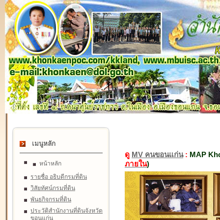
เมนูหลัก
ดู
MV คนขอนแก่น
:
MAP Kho
ภายใน
)
หน้าหลัก
รายชื่อ อธิบดีกรมที่ดิน
วิสัยทัศน์กรมที่ดิน
พันธกิจกรมที่ดิน
ประวัติสำนักงานที่ดินจังหวัด
ขอนแก่น