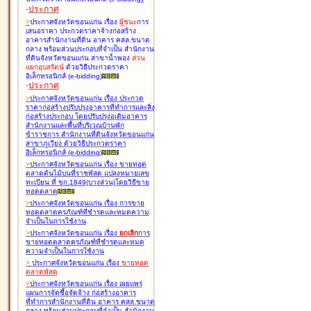
-
ประกาศ
>
ประกาศจังหวัดขอนแก่น เรื่อง
ผู้ชนะ
การ
เสนอราคา ประกวดราคาจ้างก่อสร้าง
อาคารสำนักงานที่ดิน อาคาร คสล.ขนาด
กลาง พร้อมส่วนประกอบที่จำเป็น สำนักงาน
ที่ดินจังหวัดขอนแก่น สาขาน้ำพอง
ส่วน
แยกอุบลรัตน์
ด้วยวิธีประกวดราคา
อิเล็กทรอนิกส์ (e-bidding
)
-
ประกาศ
>
ประกาศจังหวัดขอนแก่น เรื่อง
ประกวด
ราคาก่อสร้างปรับปรุงอาคารที่ทำการและสิ่ง
ก่อสร้างประกอบ โดยปรับปรุง่อเติมอาคาร
สำนักงานและพื้นที่บริเวณบ้านพัก
ข้าราชการ สำนักงานที่ดินจังหวัดขอนแก่น
สาขาภูเวียง ด้วยวิธีประกวดราคา
อิเล็กทรอนิกส์ (e-bidding
)
>
ประกาศจังหวัดขอนแก่น เรื่อง
ขายทอด
ตลาดต้นไม้บนที่ราชพัสดุ แปลงหมายเลข
ทะเบียน ที่ ขก.1849(บางส่วน)โดยวิธีขาย
ทอดตลาด
>
ประกาศจังหวัดขอนแก่น เรื่อง
การขาย
ทอดตลาดครุภัณฑ์ที่ชำรุดและหมดความ
จำเป็นในการใช้งาน
>
ประกาศจังหวัดขอนแก่น เรื่อง
ยกเลิก
การ
ขายทอดตลาดครุภัณฑ์ที่ชำรุดและหมด
ความจำเป็นในการใช้งาน
>
ประกาศจังหวัดขอนแก่น เรื่อง
ขายทอด
ตลาด
พัสดุ
>
ประกาศจังหวัดขอนแก่น เรื่อง
เผยแพร่
แผนการจัดซื้อจัดจ้าง ก่อสร้างอาคาร
ที่ทำการสำนักงานที่ดิน อาคาร คสล.ขนาด
กลาง พร้อมส่วนประกอบที่จำเป็น สำนักงาน