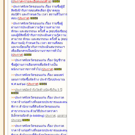
(
ประกาศ+รายละเอียดแนบท้าย
)
>
ประกาศจังหวัดขอนแก่น เรื่อง
รายชื่อผู้มี
สิทธิเข้ารับการสอบคัดเลือก ผู้ขาดคุณ
สมบัติฯ และกำหนดวัน เวลา สถานที่ในการ
สอบ
(
ประกาศ
)
>
ประกาศจังหวัดขอนแก่น เรื่อง
รายชื่อผู้
ผ่านการประเมินความรู้ความสามารถ
ทักษะ และสมรรถนะ ครั้งที่ ๑ (สอบข้อเขียน)
และผู้มีสิทธิ์เข้ารับการประเมินความรู้ความ
สามารถ ทักษะ และสมรรถนะ ครั้งที่ ๒ (สอบ
สัมภาษณ์) กำหนดวัน เวลา สถานที่สอบ
และระเบียบเกี่ยวกับการประเมินสมรรถนะฯ
เพื่อเลือกสรรเป็นพนักงานราชการทั่วไป
(
ประกาศ
)
>
>
ประกาศจังหวัดขอนแก่น เรื่อง
บัญชี
ราย
ชื่อผู้ผ่านการเลือกสรรเพื่อจัดจ้างเป็น
พนักงานราชการทั่วไป
(
ประกาศ
)
>
>
ประกาศจังหวัดขอนแก่น เรื่อง
เผยแพร่
แผนการจัดซื้อจัดจ้าง ประจำปีงบประมาณ
พ.ศ.๒๕๖๘
(
ประกาศ
)
>
>
ประกาศมัดจำรังวัดค้างบัญชีเกิน 5 ปี
>
>
ประกาศจังหวัดขอนแก่น เรื่อง ประกวด
ราคาจ้างก่อสร้างที่จอดรถประชาชนและคน
พิการ สำนักงานที่ดินจังหวัดขอนแก่น
สาขากระนวน ด้วยวิธีประกวดราคา
อิเล็กทรอนิกส์ (e-bidding)
ประกาศ
,
เอกสาร
ประกอบ
>
>
ประกาศจังหวัดขอนแก่น เรื่อง ประกวด
ราคาจ้างก่อสร้างที่จอดรถประชาชนและคน
พิการ สำนักงานที่ดินจังหวัดขอนแก่น ด้วย