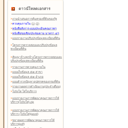
ดาวน์โหลดเอกสาร
>
งานนำเสนอการคุ้มครองที่ดินของรัฐ
>
ควบคุมภายใน
(1)
(2)
>
หนังสือสังการ-แบบประเมินคุณภาพฯ
>
หนังสือขอเชิญประชุมตาม มาตรา ๘ฯ
>
แบบรายงานปรับปรุงข้อมูลทะเบียนที่ดิน
>
โครงการตรวจสอบและปรับปรุงข้อมูล
ทะเบียนที่ดิน
>
สัญญาจ้างลูกจ้างโครงการตรวจสอบและ
ปรับปรุงข้อมูลทะเบียนที่ดิน
>
รายงานการควบคุมภายใน
>
แบบเก็บข้อมูล ๕๗ สาขา
>
แบบเก็บข้อมูล ๕๗ อำเภอ
>
แบบสำรวจปัญหาอุปสรรคของกรมที่ดิน
>
รายงานผลการดำเนินงาน(ประจำเดือน)
>
โปร่งใส ใส่ใจบริการ
>
แบบรายงานการพัฒนาคุณภาพการให้
บริการ(โปร่งใส).zip
>
แบบรายงานการพัฒนาคุณภาพการให้
บริการ (โปร่งใส)(word
)
>
ขยายผลการพัฒนาคุณภาพการให้
บริการ(pdf)