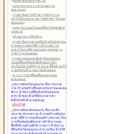
>
คู่มือสำหรับประชาชน Zip
>
แบบรายงาน พ.ร.บ.อำนวยความ
สะดวก(zip)
>
การดำเนินการสร้างความรับรู้ ความ
เข้าใจให้แก่ประชาชน "ชุดคำพูด"(Theme
Massage)
>
แบบรายงานออกโฉนดที่ดินฯไม่ชอบด้วย
กฎหมาย
>
เป้าหมายการให้บริการ
>
การดำเนินการตามคู่มือสำหรับประชาชน
ตามพระราชบัญญัติการอำนวยความ
สะดวกในการพิจารณาอนุญาตของท าง
ราชการ พ.ศ.๒๕๕๘
>
การตรวจสอบและจัดทำข้อมูลขอออก
โฉนดที่ดินหรือหนังสือรับรองการทำ
ประโยชน์จากหลักฐาน ส.ค.๑ ที่ยื่นคำขอไว้
ภายหลังวันที่ ๘ กุมภาพันธ์ ๒๕๕๓
>
พ.ร.บ.การเช่าที่ดินเพื่อเกษตรกรรม
พ.ศ.๒๕๒๔
>
ประกาศจังหวัดขอนแก่น เรื่อง ประกวด
ราคาจ้างก่อสร้างที่จอดรถประชาชนและคน
พิการ สำนักงานที่ดินจังหวัดขอนแก่น
สาขาน้ำพอง
ด้วยวิธีประกวดราคา
)
อิเล็กทรอนิกส์ (e-bidding
-
ประกาศ
>
ประกาศจังหวัดขอนแก่น เรื่อง ยกเลิก
ประกาศ ประกวดราคาจ้างก่อสร้างปรับปรุง
อาคารที่ทำการและสิ่งก่อสร้างประกอบ โดย
การปรับปรุงต่อเติมอาคารสำนักงานและ
พื้นที่บริเวณบ้านพักข้าราชการ สำนักงาน
ที่ดินจังหวัดขอนแก่น สาขาภูเวียง
ด้วยวิธี
)
ประกวดราคาอิเล็กทรอนิกส์ (e-bidding