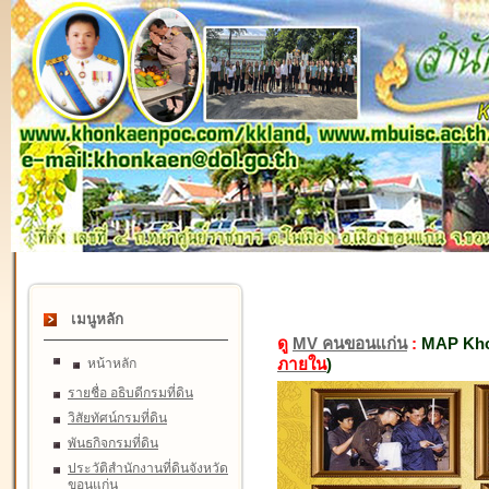
เมนูหลัก
ดู
MV คนขอนแก่น
:
MAP Kho
ภายใน
)
หน้าหลัก
รายชื่อ อธิบดีกรมที่ดิน
วิสัยทัศน์กรมที่ดิน
พันธกิจกรมที่ดิน
ประวัติสำนักงานที่ดินจังหวัด
ขอนแก่น