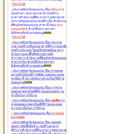
-
ประกาศ
>
ประกาศจังหวัดขอนแก่น เรื่อง
ผู้ชนะ
การ
เสนอราคา ประกวดราคาจ้างก่อสร้าง
อาคารสำนักงานที่ดิน อาคาร คสล.ขนาด
กลาง พร้อมส่วนประกอบที่จำเป็น สำนักงาน
ที่ดินจังหวัดขอนแก่น สาขาน้ำพอง
ส่วน
แยกอุบลรัตน์
ด้วยวิธีประกวดราคา
อิเล็กทรอนิกส์ (e-bidding
)
-
ประกาศ
>
ประกาศจังหวัดขอนแก่น เรื่อง
ประกวด
ราคาก่อสร้างปรับปรุงอาคารที่ทำการและสิ่ง
ก่อสร้างประกอบ โดยปรับปรุง่อเติมอาคาร
สำนักงานและพื้นที่บริเวณบ้านพัก
ข้าราชการ สำนักงานที่ดินจังหวัดขอนแก่น
สาขาภูเวียง ด้วยวิธีประกวดราคา
อิเล็กทรอนิกส์ (e-bidding
)
>
ประกาศจังหวัดขอนแก่น เรื่อง
ขายทอด
ตลาดต้นไม้บนที่ราชพัสดุ แปลงหมายเลข
ทะเบียน ที่ ขก.1849(บางส่วน)โดยวิธีขาย
ทอดตลาด
>
ประกาศจังหวัดขอนแก่น เรื่อง
การขาย
ทอดตลาดครุภัณฑ์ที่ชำรุดและหมดความ
จำเป็นในการใช้งาน
>
ประกาศจังหวัดขอนแก่น เรื่อง
ยกเลิก
การ
ขายทอดตลาดครุภัณฑ์ที่ชำรุดและหมด
ความจำเป็นในการใช้งาน
>
ประกาศจังหวัดขอนแก่น เรื่อง
ขายทอด
ตลาด
พัสดุ
>
ประกาศจังหวัดขอนแก่น เรื่อง
เผยแพร่
แผนการจัดซื้อจัดจ้าง ก่อสร้างอาคาร
ที่ทำการสำนักงานที่ดิน อาคาร คสล.ขนาด
กลาง พร้อมส่วนประกอบที่จำเป็น สำนักงาน