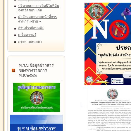
ปริมาณเอกสารสิทธิในที่ดิน
จังหวัดขอนแก่น
คำสั่งมอบหมายหน้าที่การ
งานกลุ่ม-ฝ่าย
»
อ่านข่าวย้อนหลัง
เกร็ดความรู้
กระดานสนทนา
พ.ร.บ.ข้อมูลข่าวสาร
ของทางราชการ
พ.ศ.๒๕๔๐