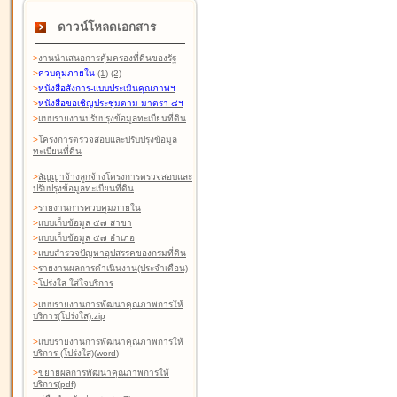
ดาวน์โหลดเอกสาร
>
งานนำเสนอการคุ้มครองที่ดินของรัฐ
>
ควบคุมภายใน
(1)
(2)
>
หนังสือสังการ-แบบประเมินคุณภาพฯ
>
หนังสือขอเชิญประชุมตาม มาตรา ๘ฯ
>
แบบรายงานปรับปรุงข้อมูลทะเบียนที่ดิน
>
โครงการตรวจสอบและปรับปรุงข้อมูล
ทะเบียนที่ดิน
>
สัญญาจ้างลูกจ้างโครงการตรวจสอบและ
ปรับปรุงข้อมูลทะเบียนที่ดิน
>
รายงานการควบคุมภายใน
>
แบบเก็บข้อมูล ๕๗ สาขา
>
แบบเก็บข้อมูล ๕๗ อำเภอ
>
แบบสำรวจปัญหาอุปสรรคของกรมที่ดิน
>
รายงานผลการดำเนินงาน(ประจำเดือน)
>
โปร่งใส ใส่ใจบริการ
>
แบบรายงานการพัฒนาคุณภาพการให้
บริการ(โปร่งใส).zip
>
แบบรายงานการพัฒนาคุณภาพการให้
บริการ (โปร่งใส)(word
)
>
ขยายผลการพัฒนาคุณภาพการให้
บริการ(pdf)