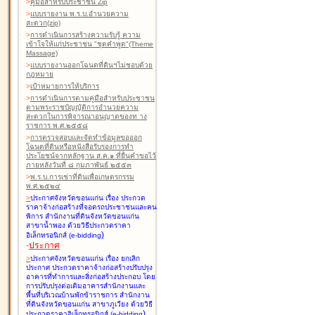
>
คู่มือสำหรับประชาชน Zip
>
แบบรายงาน พ.ร.บ.อำนวยความ
สะดวก(zip)
>
การดำเนินการสร้างความรับรู้ ความ
เข้าใจให้แก่ประชาชน "ชุดคำพูด"(Theme
Massage)
>
แบบรายงานออกโฉนดที่ดินฯไม่ชอบด้วย
กฎหมาย
>
เป้าหมายการให้บริการ
>
การดำเนินการตามคู่มือสำหรับประชาชน
ตามพระราชบัญญัติการอำนวยความ
สะดวกในการพิจารณาอนุญาตของท าง
ราชการ พ.ศ.๒๕๕๘
>
การตรวจสอบและจัดทำข้อมูลขอออก
โฉนดที่ดินหรือหนังสือรับรองการทำ
ประโยชน์จากหลักฐาน ส.ค.๑ ที่ยื่นคำขอไว้
ภายหลังวันที่ ๘ กุมภาพันธ์ ๒๕๕๓
>
พ.ร.บ.การเช่าที่ดินเพื่อเกษตรกรรม
พ.ศ.๒๕๒๔
>
ประกาศจังหวัดขอนแก่น เรื่อง ประกวด
ราคาจ้างก่อสร้างที่จอดรถประชาชนและคน
พิการ สำนักงานที่ดินจังหวัดขอนแก่น
สาขาน้ำพอง
ด้วยวิธีประกวดราคา
)
อิเล็กทรอนิกส์ (e-bidding
-
ประกาศ
>
ประกาศจังหวัดขอนแก่น เรื่อง ยกเลิก
ประกาศ ประกวดราคาจ้างก่อสร้างปรับปรุง
อาคารที่ทำการและสิ่งก่อสร้างประกอบ โดย
การปรับปรุงต่อเติมอาคารสำนักงานและ
พื้นที่บริเวณบ้านพักข้าราชการ สำนักงาน
ที่ดินจังหวัดขอนแก่น สาขาภูเวียง
ด้วยวิธี
)
ประกวดราคาอิเล็กทรอนิกส์ (e-bidding