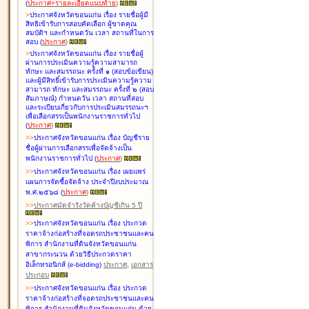
(
ประกาศ+รายละเอียดแนบท้าย
)
>
ประกาศจังหวัดขอนแก่น เรื่อง
รายชื่อผู้มี
สิทธิเข้ารับการสอบคัดเลือก ผู้ขาดคุณ
สมบัติฯ และกำหนดวัน เวลา สถานที่ในการ
สอบ
(
ประกาศ
)
>
ประกาศจังหวัดขอนแก่น เรื่อง
รายชื่อผู้
ผ่านการประเมินความรู้ความสามารถ
ทักษะ และสมรรถนะ ครั้งที่ ๑ (สอบข้อเขียน)
และผู้มีสิทธิ์เข้ารับการประเมินความรู้ความ
สามารถ ทักษะ และสมรรถนะ ครั้งที่ ๒ (สอบ
สัมภาษณ์) กำหนดวัน เวลา สถานที่สอบ
และระเบียบเกี่ยวกับการประเมินสมรรถนะฯ
เพื่อเลือกสรรเป็นพนักงานราชการทั่วไป
(
ประกาศ
)
>
>
ประกาศจังหวัดขอนแก่น เรื่อง
บัญชี
ราย
ชื่อผู้ผ่านการเลือกสรรเพื่อจัดจ้างเป็น
พนักงานราชการทั่วไป
(
ประกาศ
)
>
>
ประกาศจังหวัดขอนแก่น เรื่อง
เผยแพร่
แผนการจัดซื้อจัดจ้าง ประจำปีงบประมาณ
พ.ศ.๒๕๖๘
(
ประกาศ
)
>
>
ประกาศมัดจำรังวัดค้างบัญชีเกิน 5 ปี
>
>
ประกาศจังหวัดขอนแก่น เรื่อง ประกวด
ราคาจ้างก่อสร้างที่จอดรถประชาชนและคน
พิการ สำนักงานที่ดินจังหวัดขอนแก่น
สาขากระนวน ด้วยวิธีประกวดราคา
อิเล็กทรอนิกส์ (e-bidding)
ประกาศ
,
เอกสาร
ประกอบ
>
>
ประกาศจังหวัดขอนแก่น เรื่อง ประกวด
ราคาจ้างก่อสร้างที่จอดรถประชาชนและคน
พิการ สำนักงานที่ดินจังหวัดขอนแก่น ด้วย