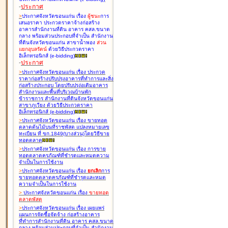
-
ประกาศ
>
ประกาศจังหวัดขอนแก่น เรื่อง
ผู้ชนะ
การ
เสนอราคา ประกวดราคาจ้างก่อสร้าง
อาคารสำนักงานที่ดิน อาคาร คสล.ขนาด
กลาง พร้อมส่วนประกอบที่จำเป็น สำนักงาน
ที่ดินจังหวัดขอนแก่น สาขาน้ำพอง
ส่วน
แยกอุบลรัตน์
ด้วยวิธีประกวดราคา
อิเล็กทรอนิกส์ (e-bidding
)
-
ประกาศ
>
ประกาศจังหวัดขอนแก่น เรื่อง
ประกวด
ราคาก่อสร้างปรับปรุงอาคารที่ทำการและสิ่ง
ก่อสร้างประกอบ โดยปรับปรุง่อเติมอาคาร
สำนักงานและพื้นที่บริเวณบ้านพัก
ข้าราชการ สำนักงานที่ดินจังหวัดขอนแก่น
สาขาภูเวียง ด้วยวิธีประกวดราคา
อิเล็กทรอนิกส์ (e-bidding
)
>
ประกาศจังหวัดขอนแก่น เรื่อง
ขายทอด
ตลาดต้นไม้บนที่ราชพัสดุ แปลงหมายเลข
ทะเบียน ที่ ขก.1849(บางส่วน)โดยวิธีขาย
ทอดตลาด
>
ประกาศจังหวัดขอนแก่น เรื่อง
การขาย
ทอดตลาดครุภัณฑ์ที่ชำรุดและหมดความ
จำเป็นในการใช้งาน
>
ประกาศจังหวัดขอนแก่น เรื่อง
ยกเลิก
การ
ขายทอดตลาดครุภัณฑ์ที่ชำรุดและหมด
ความจำเป็นในการใช้งาน
>
ประกาศจังหวัดขอนแก่น เรื่อง
ขายทอด
ตลาด
พัสดุ
>
ประกาศจังหวัดขอนแก่น เรื่อง
เผยแพร่
แผนการจัดซื้อจัดจ้าง ก่อสร้างอาคาร
ที่ทำการสำนักงานที่ดิน อาคาร คสล.ขนาด
กลาง พร้อมส่วนประกอบที่จำเป็น สำนักงาน