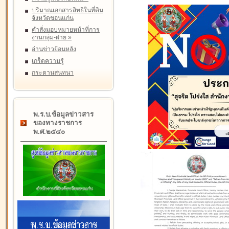
ปริมาณเอกสารสิทธิในที่ดิน
จังหวัดขอนแก่น
คำสั่งมอบหมายหน้าที่การ
งานกลุ่ม-ฝ่าย
»
อ่านข่าวย้อนหลัง
เกร็ดความรู้
กระดานสนทนา
พ.ร.บ.ข้อมูลข่าวสาร
ของทางราชการ
พ.ศ.๒๕๔๐