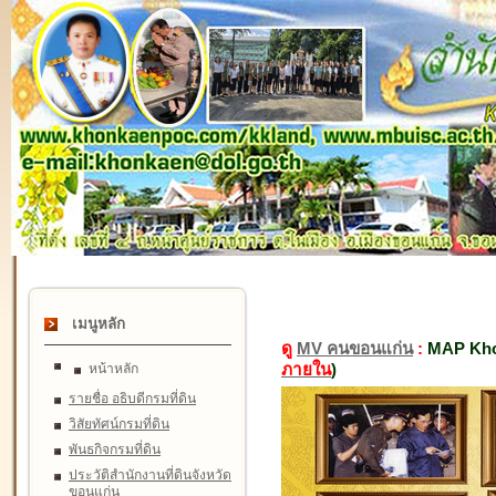
เมนูหลัก
ดู
MV คนขอนแก่น
:
MAP Kho
ภายใน
)
หน้าหลัก
รายชื่อ อธิบดีกรมที่ดิน
วิสัยทัศน์กรมที่ดิน
พันธกิจกรมที่ดิน
ประวัติสำนักงานที่ดินจังหวัด
ขอนแก่น