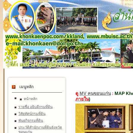
เมนูหลัก
ดู
MV คนขอนแก่น
:
MAP Kho
ภายใน
)
หน้าหลัก
รายชื่อ อธิบดีกรมที่ดิน
วิสัยทัศน์กรมที่ดิน
พันธกิจกรมที่ดิน
ประวัติสำนักงานที่ดินจังหวัด
ขอนแก่น