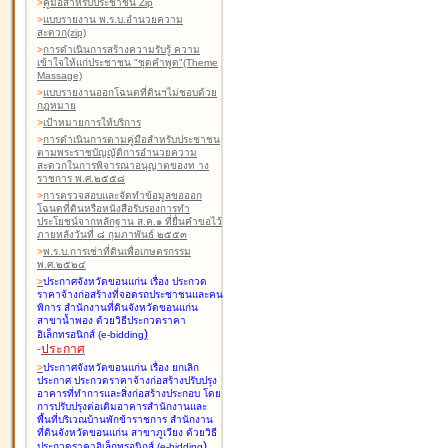
>
คู่มือสำหรับประชาชน Zip
>
แบบรายงาน พ.ร.บ.อำนวยความ
สะดวก(zip)
>
การดำเนินการสร้างความรับรู้ ความ
เข้าใจให้แก่ประชาชน "ชุดคำพูด"(Theme
Massage)
>
แบบรายงานออกโฉนดที่ดินฯไม่ชอบด้วย
กฎหมาย
>
เป้าหมายการให้บริการ
>
การดำเนินการตามคู่มือสำหรับประชาชน
ตามพระราชบัญญัติการอำนวยความ
สะดวกในการพิจารณาอนุญาตของท าง
ราชการ พ.ศ.๒๕๕๘
>
การตรวจสอบและจัดทำข้อมูลขอออก
โฉนดที่ดินหรือหนังสือรับรองการทำ
ประโยชน์จากหลักฐาน ส.ค.๑ ที่ยื่นคำขอไว้
ภายหลังวันที่ ๘ กุมภาพันธ์ ๒๕๕๓
>
พ.ร.บ.การเช่าที่ดินเพื่อเกษตรกรรม
พ.ศ.๒๕๒๔
>
ประกาศจังหวัดขอนแก่น เรื่อง ประกวด
ราคาจ้างก่อสร้างที่จอดรถประชาชนและคน
พิการ สำนักงานที่ดินจังหวัดขอนแก่น
สาขาน้ำพอง
ด้วยวิธีประกวดราคา
)
อิเล็กทรอนิกส์ (e-bidding
-
ประกาศ
>
ประกาศจังหวัดขอนแก่น เรื่อง ยกเลิก
ประกาศ ประกวดราคาจ้างก่อสร้างปรับปรุง
อาคารที่ทำการและสิ่งก่อสร้างประกอบ โดย
การปรับปรุงต่อเติมอาคารสำนักงานและ
พื้นที่บริเวณบ้านพักข้าราชการ สำนักงาน
ที่ดินจังหวัดขอนแก่น สาขาภูเวียง
ด้วยวิธี
)
ประกวดราคาอิเล็กทรอนิกส์ (e-bidding