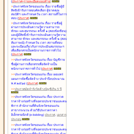
(
ประกาศ+รายละเอียดแนบท้าย
)
>
ประกาศจังหวัดขอนแก่น เรื่อง
รายชื่อผู้มี
สิทธิเข้ารับการสอบคัดเลือก ผู้ขาดคุณ
สมบัติฯ และกำหนดวัน เวลา สถานที่ในการ
สอบ
(
ประกาศ
)
>
ประกาศจังหวัดขอนแก่น เรื่อง
รายชื่อผู้
ผ่านการประเมินความรู้ความสามารถ
ทักษะ และสมรรถนะ ครั้งที่ ๑ (สอบข้อเขียน)
และผู้มีสิทธิ์เข้ารับการประเมินความรู้ความ
สามารถ ทักษะ และสมรรถนะ ครั้งที่ ๒ (สอบ
สัมภาษณ์) กำหนดวัน เวลา สถานที่สอบ
และระเบียบเกี่ยวกับการประเมินสมรรถนะฯ
เพื่อเลือกสรรเป็นพนักงานราชการทั่วไป
(
ประกาศ
)
>
>
ประกาศจังหวัดขอนแก่น เรื่อง
บัญชี
ราย
ชื่อผู้ผ่านการเลือกสรรเพื่อจัดจ้างเป็น
พนักงานราชการทั่วไป
(
ประกาศ
)
>
>
ประกาศจังหวัดขอนแก่น เรื่อง
เผยแพร่
แผนการจัดซื้อจัดจ้าง ประจำปีงบประมาณ
พ.ศ.๒๕๖๘
(
ประกาศ
)
>
>
ประกาศมัดจำรังวัดค้างบัญชีเกิน 5 ปี
>
>
ประกาศจังหวัดขอนแก่น เรื่อง ประกวด
ราคาจ้างก่อสร้างที่จอดรถประชาชนและคน
พิการ สำนักงานที่ดินจังหวัดขอนแก่น
สาขากระนวน ด้วยวิธีประกวดราคา
อิเล็กทรอนิกส์ (e-bidding)
ประกาศ
,
เอกสาร
ประกอบ
>
>
ประกาศจังหวัดขอนแก่น เรื่อง ประกวด
ราคาจ้างก่อสร้างที่จอดรถประชาชนและคน
พิการ สำนักงานที่ดินจังหวัดขอนแก่น ด้วย