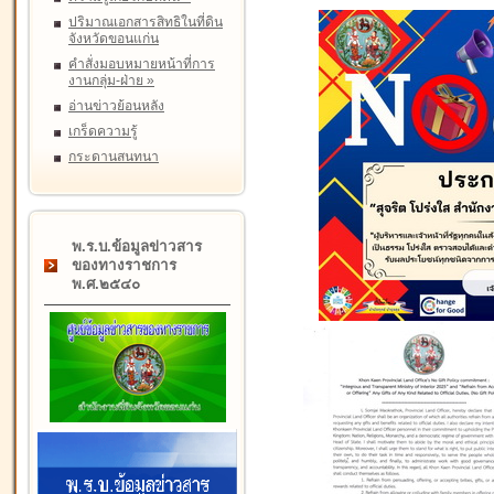
ปริมาณเอกสารสิทธิในที่ดิน
จังหวัดขอนแก่น
คำสั่งมอบหมายหน้าที่การ
งานกลุ่ม-ฝ่าย
»
อ่านข่าวย้อนหลัง
เกร็ดความรู้
กระดานสนทนา
พ.ร.บ.ข้อมูลข่าวสาร
ของทางราชการ
พ.ศ.๒๕๔๐