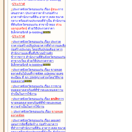
-
ประกาศ
>
ประกาศจังหวัดขอนแก่น เรื่อง
ผู้ชนะ
การ
เสนอราคา ประกวดราคาจ้างก่อสร้าง
อาคารสำนักงานที่ดิน อาคาร คสล.ขนาด
กลาง พร้อมส่วนประกอบที่จำเป็น สำนักงาน
ที่ดินจังหวัดขอนแก่น สาขาน้ำพอง
ส่วน
แยกอุบลรัตน์
ด้วยวิธีประกวดราคา
อิเล็กทรอนิกส์ (e-bidding
)
-
ประกาศ
>
ประกาศจังหวัดขอนแก่น เรื่อง
ประกวด
ราคาก่อสร้างปรับปรุงอาคารที่ทำการและสิ่ง
ก่อสร้างประกอบ โดยปรับปรุง่อเติมอาคาร
สำนักงานและพื้นที่บริเวณบ้านพัก
ข้าราชการ สำนักงานที่ดินจังหวัดขอนแก่น
สาขาภูเวียง ด้วยวิธีประกวดราคา
อิเล็กทรอนิกส์ (e-bidding
)
>
ประกาศจังหวัดขอนแก่น เรื่อง
ขายทอด
ตลาดต้นไม้บนที่ราชพัสดุ แปลงหมายเลข
ทะเบียน ที่ ขก.1849(บางส่วน)โดยวิธีขาย
ทอดตลาด
>
ประกาศจังหวัดขอนแก่น เรื่อง
การขาย
ทอดตลาดครุภัณฑ์ที่ชำรุดและหมดความ
จำเป็นในการใช้งาน
>
ประกาศจังหวัดขอนแก่น เรื่อง
ยกเลิก
การ
ขายทอดตลาดครุภัณฑ์ที่ชำรุดและหมด
ความจำเป็นในการใช้งาน
>
ประกาศจังหวัดขอนแก่น เรื่อง
ขายทอด
ตลาด
พัสดุ
>
ประกาศจังหวัดขอนแก่น เรื่อง
เผยแพร่
แผนการจัดซื้อจัดจ้าง ก่อสร้างอาคาร
ที่ทำการสำนักงานที่ดิน อาคาร คสล.ขนาด
กลาง พร้อมส่วนประกอบที่จำเป็น สำนักงาน