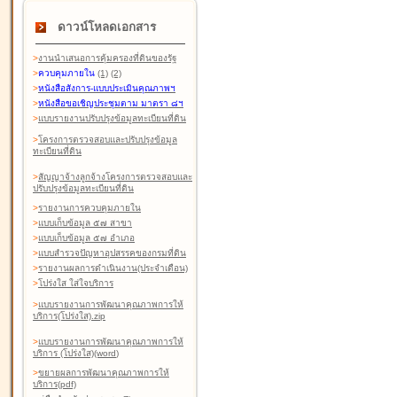
ดาวน์โหลดเอกสาร
>
งานนำเสนอการคุ้มครองที่ดินของรัฐ
>
ควบคุมภายใน
(1)
(2)
>
หนังสือสังการ-แบบประเมินคุณภาพฯ
>
หนังสือขอเชิญประชุมตาม มาตรา ๘ฯ
>
แบบรายงานปรับปรุงข้อมูลทะเบียนที่ดิน
>
โครงการตรวจสอบและปรับปรุงข้อมูล
ทะเบียนที่ดิน
>
สัญญาจ้างลูกจ้างโครงการตรวจสอบและ
ปรับปรุงข้อมูลทะเบียนที่ดิน
>
รายงานการควบคุมภายใน
>
แบบเก็บข้อมูล ๕๗ สาขา
>
แบบเก็บข้อมูล ๕๗ อำเภอ
>
แบบสำรวจปัญหาอุปสรรคของกรมที่ดิน
>
รายงานผลการดำเนินงาน(ประจำเดือน)
>
โปร่งใส ใส่ใจบริการ
>
แบบรายงานการพัฒนาคุณภาพการให้
บริการ(โปร่งใส).zip
>
แบบรายงานการพัฒนาคุณภาพการให้
บริการ (โปร่งใส)(word
)
>
ขยายผลการพัฒนาคุณภาพการให้
บริการ(pdf)