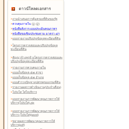
ดาวน์โหลดเอกสาร
>
งานนำเสนอการคุ้มครองที่ดินของรัฐ
>
ควบคุมภายใน
(1)
(2)
>
หนังสือสังการ-แบบประเมินคุณภาพฯ
>
หนังสือขอเชิญประชุมตาม มาตรา ๘ฯ
>
แบบรายงานปรับปรุงข้อมูลทะเบียนที่ดิน
>
โครงการตรวจสอบและปรับปรุงข้อมูล
ทะเบียนที่ดิน
>
สัญญาจ้างลูกจ้างโครงการตรวจสอบและ
ปรับปรุงข้อมูลทะเบียนที่ดิน
>
รายงานการควบคุมภายใน
>
แบบเก็บข้อมูล ๕๗ สาขา
>
แบบเก็บข้อมูล ๕๗ อำเภอ
>
แบบสำรวจปัญหาอุปสรรคของกรมที่ดิน
>
รายงานผลการดำเนินงาน(ประจำเดือน)
>
โปร่งใส ใส่ใจบริการ
>
แบบรายงานการพัฒนาคุณภาพการให้
บริการ(โปร่งใส).zip
>
แบบรายงานการพัฒนาคุณภาพการให้
บริการ (โปร่งใส)(word
)
>
ขยายผลการพัฒนาคุณภาพการให้
บริการ(pdf)