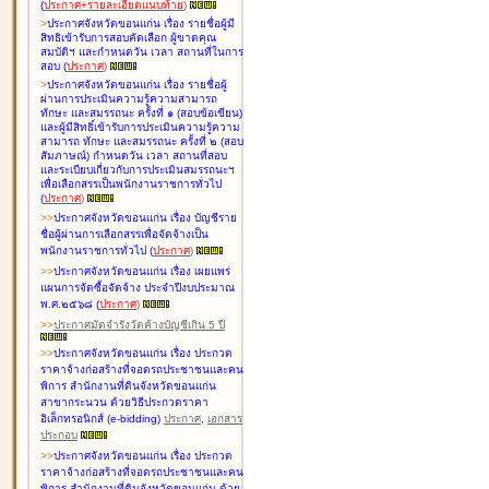
(
ประกาศ+รายละเอียดแนบท้าย
)
>
ประกาศจังหวัดขอนแก่น เรื่อง
รายชื่อผู้มี
สิทธิเข้ารับการสอบคัดเลือก ผู้ขาดคุณ
สมบัติฯ และกำหนดวัน เวลา สถานที่ในการ
สอบ
(
ประกาศ
)
>
ประกาศจังหวัดขอนแก่น เรื่อง
รายชื่อผู้
ผ่านการประเมินความรู้ความสามารถ
ทักษะ และสมรรถนะ ครั้งที่ ๑ (สอบข้อเขียน)
และผู้มีสิทธิ์เข้ารับการประเมินความรู้ความ
สามารถ ทักษะ และสมรรถนะ ครั้งที่ ๒ (สอบ
สัมภาษณ์) กำหนดวัน เวลา สถานที่สอบ
และระเบียบเกี่ยวกับการประเมินสมรรถนะฯ
เพื่อเลือกสรรเป็นพนักงานราชการทั่วไป
(
ประกาศ
)
>
>
ประกาศจังหวัดขอนแก่น เรื่อง
บัญชี
ราย
ชื่อผู้ผ่านการเลือกสรรเพื่อจัดจ้างเป็น
พนักงานราชการทั่วไป
(
ประกาศ
)
>
>
ประกาศจังหวัดขอนแก่น เรื่อง
เผยแพร่
แผนการจัดซื้อจัดจ้าง ประจำปีงบประมาณ
พ.ศ.๒๕๖๘
(
ประกาศ
)
>
>
ประกาศมัดจำรังวัดค้างบัญชีเกิน 5 ปี
>
>
ประกาศจังหวัดขอนแก่น เรื่อง ประกวด
ราคาจ้างก่อสร้างที่จอดรถประชาชนและคน
พิการ สำนักงานที่ดินจังหวัดขอนแก่น
สาขากระนวน ด้วยวิธีประกวดราคา
อิเล็กทรอนิกส์ (e-bidding)
ประกาศ
,
เอกสาร
ประกอบ
>
>
ประกาศจังหวัดขอนแก่น เรื่อง ประกวด
ราคาจ้างก่อสร้างที่จอดรถประชาชนและคน
พิการ สำนักงานที่ดินจังหวัดขอนแก่น ด้วย