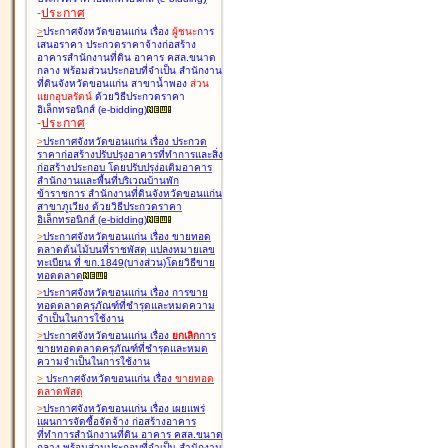
-
ประกาศ
>
ประกาศจังหวัดขอนแก่น เรื่อง
ผู้ชนะ
การ
เสนอราคา ประกวดราคาจ้างก่อสร้าง
อาคารสำนักงานที่ดิน อาคาร คสล.ขนาด
กลาง พร้อมส่วนประกอบที่จำเป็น สำนักงาน
ที่ดินจังหวัดขอนแก่น สาขาน้ำพอง
ส่วน
แยกอุบลรัตน์
ด้วยวิธีประกวดราคา
อิเล็กทรอนิกส์ (e-bidding
)
-
ประกาศ
>
ประกาศจังหวัดขอนแก่น เรื่อง
ประกวด
ราคาก่อสร้างปรับปรุงอาคารที่ทำการและสิ่ง
ก่อสร้างประกอบ โดยปรับปรุง่อเติมอาคาร
สำนักงานและพื้นที่บริเวณบ้านพัก
ข้าราชการ สำนักงานที่ดินจังหวัดขอนแก่น
สาขาภูเวียง ด้วยวิธีประกวดราคา
อิเล็กทรอนิกส์ (e-bidding
)
>
ประกาศจังหวัดขอนแก่น เรื่อง
ขายทอด
ตลาดต้นไม้บนที่ราชพัสดุ แปลงหมายเลข
ทะเบียน ที่ ขก.1849(บางส่วน)โดยวิธีขาย
ทอดตลาด
>
ประกาศจังหวัดขอนแก่น เรื่อง
การขาย
ทอดตลาดครุภัณฑ์ที่ชำรุดและหมดความ
จำเป็นในการใช้งาน
>
ประกาศจังหวัดขอนแก่น เรื่อง
ยกเลิก
การ
ขายทอดตลาดครุภัณฑ์ที่ชำรุดและหมด
ความจำเป็นในการใช้งาน
>
ประกาศจังหวัดขอนแก่น เรื่อง
ขายทอด
ตลาด
พัสดุ
>
ประกาศจังหวัดขอนแก่น เรื่อง
เผยแพร่
แผนการจัดซื้อจัดจ้าง ก่อสร้างอาคาร
ที่ทำการสำนักงานที่ดิน อาคาร คสล.ขนาด
กลาง พร้อมส่วนประกอบที่จำเป็น สำนักงาน