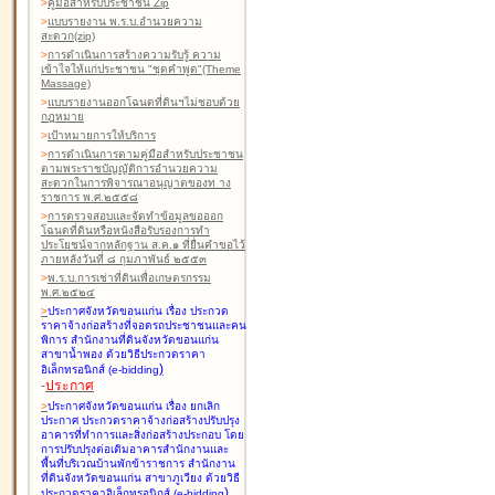
>
คู่มือสำหรับประชาชน Zip
>
แบบรายงาน พ.ร.บ.อำนวยความ
สะดวก(zip)
>
การดำเนินการสร้างความรับรู้ ความ
เข้าใจให้แก่ประชาชน "ชุดคำพูด"(Theme
Massage)
>
แบบรายงานออกโฉนดที่ดินฯไม่ชอบด้วย
กฎหมาย
>
เป้าหมายการให้บริการ
>
การดำเนินการตามคู่มือสำหรับประชาชน
ตามพระราชบัญญัติการอำนวยความ
สะดวกในการพิจารณาอนุญาตของท าง
ราชการ พ.ศ.๒๕๕๘
>
การตรวจสอบและจัดทำข้อมูลขอออก
โฉนดที่ดินหรือหนังสือรับรองการทำ
ประโยชน์จากหลักฐาน ส.ค.๑ ที่ยื่นคำขอไว้
ภายหลังวันที่ ๘ กุมภาพันธ์ ๒๕๕๓
>
พ.ร.บ.การเช่าที่ดินเพื่อเกษตรกรรม
พ.ศ.๒๕๒๔
>
ประกาศจังหวัดขอนแก่น เรื่อง ประกวด
ราคาจ้างก่อสร้างที่จอดรถประชาชนและคน
พิการ สำนักงานที่ดินจังหวัดขอนแก่น
สาขาน้ำพอง
ด้วยวิธีประกวดราคา
)
อิเล็กทรอนิกส์ (e-bidding
-
ประกาศ
>
ประกาศจังหวัดขอนแก่น เรื่อง ยกเลิก
ประกาศ ประกวดราคาจ้างก่อสร้างปรับปรุง
อาคารที่ทำการและสิ่งก่อสร้างประกอบ โดย
การปรับปรุงต่อเติมอาคารสำนักงานและ
พื้นที่บริเวณบ้านพักข้าราชการ สำนักงาน
ที่ดินจังหวัดขอนแก่น สาขาภูเวียง
ด้วยวิธี
)
ประกวดราคาอิเล็กทรอนิกส์ (e-bidding