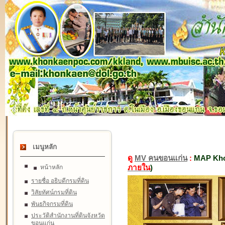
เมนูหลัก
ดู
MV คนขอนแก่น
:
MAP Kho
ภายใน
)
หน้าหลัก
รายชื่อ อธิบดีกรมที่ดิน
วิสัยทัศน์กรมที่ดิน
พันธกิจกรมที่ดิน
ประวัติสำนักงานที่ดินจังหวัด
ขอนแก่น