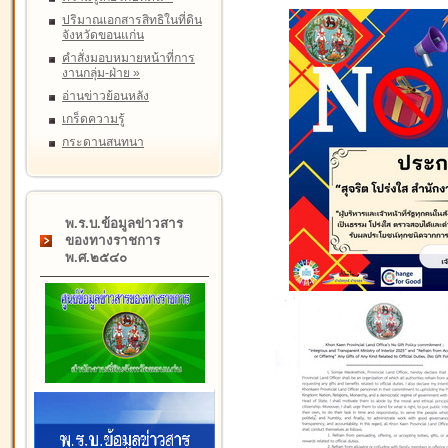
ปริมาณเอกสารสิทธิในที่ดิน
จังหวัดขอนแก่น
คำสั่งมอบหมายหน้าที่การ
งานกลุ่ม-ฝ่าย
»
อ่านข่าวย้อนหลัง
เกร็ดความรู้
กระดานสนทนา
พ.ร.บ.ข้อมูลข่าวสาร
ของทางราชการ
พ.ศ.๒๕๔๐