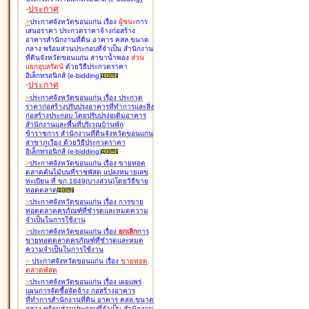
-
ประกาศ
>
ประกาศจังหวัดขอนแก่น เรื่อง
ผู้ชนะ
การ
เสนอราคา ประกวดราคาจ้างก่อสร้าง
อาคารสำนักงานที่ดิน อาคาร คสล.ขนาด
กลาง พร้อมส่วนประกอบที่จำเป็น สำนักงาน
ที่ดินจังหวัดขอนแก่น สาขาน้ำพอง
ส่วน
แยกอุบลรัตน์
ด้วยวิธีประกวดราคา
อิเล็กทรอนิกส์ (e-bidding
)
-
ประกาศ
>
ประกาศจังหวัดขอนแก่น เรื่อง
ประกวด
ราคาก่อสร้างปรับปรุงอาคารที่ทำการและสิ่ง
ก่อสร้างประกอบ โดยปรับปรุง่อเติมอาคาร
สำนักงานและพื้นที่บริเวณบ้านพัก
ข้าราชการ สำนักงานที่ดินจังหวัดขอนแก่น
สาขาภูเวียง ด้วยวิธีประกวดราคา
อิเล็กทรอนิกส์ (e-bidding
)
>
ประกาศจังหวัดขอนแก่น เรื่อง
ขายทอด
ตลาดต้นไม้บนที่ราชพัสดุ แปลงหมายเลข
ทะเบียน ที่ ขก.1849(บางส่วน)โดยวิธีขาย
ทอดตลาด
>
ประกาศจังหวัดขอนแก่น เรื่อง
การขาย
ทอดตลาดครุภัณฑ์ที่ชำรุดและหมดความ
จำเป็นในการใช้งาน
>
ประกาศจังหวัดขอนแก่น เรื่อง
ยกเลิก
การ
ขายทอดตลาดครุภัณฑ์ที่ชำรุดและหมด
ความจำเป็นในการใช้งาน
>
ประกาศจังหวัดขอนแก่น เรื่อง
ขายทอด
ตลาด
พัสดุ
>
ประกาศจังหวัดขอนแก่น เรื่อง
เผยแพร่
แผนการจัดซื้อจัดจ้าง ก่อสร้างอาคาร
ที่ทำการสำนักงานที่ดิน อาคาร คสล.ขนาด
กลาง พร้อมส่วนประกอบที่จำเป็น สำนักงาน