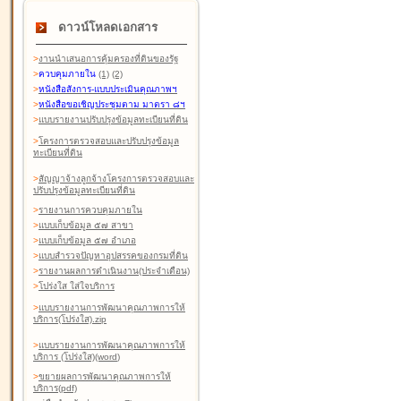
ดาวน์โหลดเอกสาร
>
งานนำเสนอการคุ้มครองที่ดินของรัฐ
>
ควบคุมภายใน
(1)
(2)
>
หนังสือสังการ-แบบประเมินคุณภาพฯ
>
หนังสือขอเชิญประชุมตาม มาตรา ๘ฯ
>
แบบรายงานปรับปรุงข้อมูลทะเบียนที่ดิน
>
โครงการตรวจสอบและปรับปรุงข้อมูล
ทะเบียนที่ดิน
>
สัญญาจ้างลูกจ้างโครงการตรวจสอบและ
ปรับปรุงข้อมูลทะเบียนที่ดิน
>
รายงานการควบคุมภายใน
>
แบบเก็บข้อมูล ๕๗ สาขา
>
แบบเก็บข้อมูล ๕๗ อำเภอ
>
แบบสำรวจปัญหาอุปสรรคของกรมที่ดิน
>
รายงานผลการดำเนินงาน(ประจำเดือน)
>
โปร่งใส ใส่ใจบริการ
>
แบบรายงานการพัฒนาคุณภาพการให้
บริการ(โปร่งใส).zip
>
แบบรายงานการพัฒนาคุณภาพการให้
บริการ (โปร่งใส)(word
)
>
ขยายผลการพัฒนาคุณภาพการให้
บริการ(pdf)