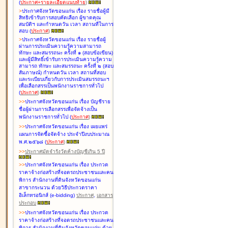
(
ประกาศ+รายละเอียดแนบท้าย
)
>
ประกาศจังหวัดขอนแก่น เรื่อง
รายชื่อผู้มี
สิทธิเข้ารับการสอบคัดเลือก ผู้ขาดคุณ
สมบัติฯ และกำหนดวัน เวลา สถานที่ในการ
สอบ
(
ประกาศ
)
>
ประกาศจังหวัดขอนแก่น เรื่อง
รายชื่อผู้
ผ่านการประเมินความรู้ความสามารถ
ทักษะ และสมรรถนะ ครั้งที่ ๑ (สอบข้อเขียน)
และผู้มีสิทธิ์เข้ารับการประเมินความรู้ความ
สามารถ ทักษะ และสมรรถนะ ครั้งที่ ๒ (สอบ
สัมภาษณ์) กำหนดวัน เวลา สถานที่สอบ
และระเบียบเกี่ยวกับการประเมินสมรรถนะฯ
เพื่อเลือกสรรเป็นพนักงานราชการทั่วไป
(
ประกาศ
)
>
>
ประกาศจังหวัดขอนแก่น เรื่อง
บัญชี
ราย
ชื่อผู้ผ่านการเลือกสรรเพื่อจัดจ้างเป็น
พนักงานราชการทั่วไป
(
ประกาศ
)
>
>
ประกาศจังหวัดขอนแก่น เรื่อง
เผยแพร่
แผนการจัดซื้อจัดจ้าง ประจำปีงบประมาณ
พ.ศ.๒๕๖๘
(
ประกาศ
)
>
>
ประกาศมัดจำรังวัดค้างบัญชีเกิน 5 ปี
>
>
ประกาศจังหวัดขอนแก่น เรื่อง ประกวด
ราคาจ้างก่อสร้างที่จอดรถประชาชนและคน
พิการ สำนักงานที่ดินจังหวัดขอนแก่น
สาขากระนวน ด้วยวิธีประกวดราคา
อิเล็กทรอนิกส์ (e-bidding)
ประกาศ
,
เอกสาร
ประกอบ
>
>
ประกาศจังหวัดขอนแก่น เรื่อง ประกวด
ราคาจ้างก่อสร้างที่จอดรถประชาชนและคน
พิการ สำนักงานที่ดินจังหวัดขอนแก่น ด้วย