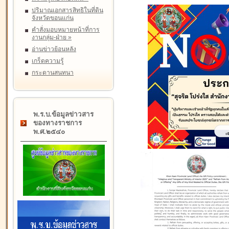
ปริมาณเอกสารสิทธิในที่ดิน
จังหวัดขอนแก่น
คำสั่งมอบหมายหน้าที่การ
งานกลุ่ม-ฝ่าย
»
อ่านข่าวย้อนหลัง
เกร็ดความรู้
กระดานสนทนา
พ.ร.บ.ข้อมูลข่าวสาร
ของทางราชการ
พ.ศ.๒๕๔๐