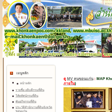
เมนูหลัก
ดู
MV คนขอนแก่น
:
MAP Kho
ภายใน
)
หน้าหลัก
รายชื่อ อธิบดีกรมที่ดิน
วิสัยทัศน์กรมที่ดิน
พันธกิจกรมที่ดิน
ประวัติสำนักงานที่ดินจังหวัด
ขอนแก่น