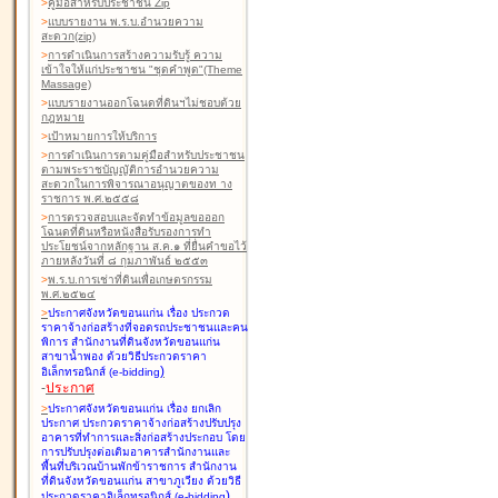
>
คู่มือสำหรับประชาชน Zip
>
แบบรายงาน พ.ร.บ.อำนวยความ
สะดวก(zip)
>
การดำเนินการสร้างความรับรู้ ความ
เข้าใจให้แก่ประชาชน "ชุดคำพูด"(Theme
Massage)
>
แบบรายงานออกโฉนดที่ดินฯไม่ชอบด้วย
กฎหมาย
>
เป้าหมายการให้บริการ
>
การดำเนินการตามคู่มือสำหรับประชาชน
ตามพระราชบัญญัติการอำนวยความ
สะดวกในการพิจารณาอนุญาตของท าง
ราชการ พ.ศ.๒๕๕๘
>
การตรวจสอบและจัดทำข้อมูลขอออก
โฉนดที่ดินหรือหนังสือรับรองการทำ
ประโยชน์จากหลักฐาน ส.ค.๑ ที่ยื่นคำขอไว้
ภายหลังวันที่ ๘ กุมภาพันธ์ ๒๕๕๓
>
พ.ร.บ.การเช่าที่ดินเพื่อเกษตรกรรม
พ.ศ.๒๕๒๔
>
ประกาศจังหวัดขอนแก่น เรื่อง ประกวด
ราคาจ้างก่อสร้างที่จอดรถประชาชนและคน
พิการ สำนักงานที่ดินจังหวัดขอนแก่น
สาขาน้ำพอง
ด้วยวิธีประกวดราคา
)
อิเล็กทรอนิกส์ (e-bidding
-
ประกาศ
>
ประกาศจังหวัดขอนแก่น เรื่อง ยกเลิก
ประกาศ ประกวดราคาจ้างก่อสร้างปรับปรุง
อาคารที่ทำการและสิ่งก่อสร้างประกอบ โดย
การปรับปรุงต่อเติมอาคารสำนักงานและ
พื้นที่บริเวณบ้านพักข้าราชการ สำนักงาน
ที่ดินจังหวัดขอนแก่น สาขาภูเวียง
ด้วยวิธี
)
ประกวดราคาอิเล็กทรอนิกส์ (e-bidding