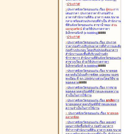
-
ประกาศ
>
ประกาศจังหวัดขอนแก่น เรื่อง
ผู้ชนะ
การ
เสนอราคา ประกวดราคาจ้างก่อสร้าง
อาคารสำนักงานที่ดิน อาคาร คสล.ขนาด
กลาง พร้อมส่วนประกอบที่จำเป็น สำนักงาน
ที่ดินจังหวัดขอนแก่น สาขาน้ำพอง
ส่วน
แยกอุบลรัตน์
ด้วยวิธีประกวดราคา
อิเล็กทรอนิกส์ (e-bidding
)
-
ประกาศ
>
ประกาศจังหวัดขอนแก่น เรื่อง
ประกวด
ราคาก่อสร้างปรับปรุงอาคารที่ทำการและสิ่ง
ก่อสร้างประกอบ โดยปรับปรุง่อเติมอาคาร
สำนักงานและพื้นที่บริเวณบ้านพัก
ข้าราชการ สำนักงานที่ดินจังหวัดขอนแก่น
สาขาภูเวียง ด้วยวิธีประกวดราคา
อิเล็กทรอนิกส์ (e-bidding
)
>
ประกาศจังหวัดขอนแก่น เรื่อง
ขายทอด
ตลาดต้นไม้บนที่ราชพัสดุ แปลงหมายเลข
ทะเบียน ที่ ขก.1849(บางส่วน)โดยวิธีขาย
ทอดตลาด
>
ประกาศจังหวัดขอนแก่น เรื่อง
การขาย
ทอดตลาดครุภัณฑ์ที่ชำรุดและหมดความ
จำเป็นในการใช้งาน
>
ประกาศจังหวัดขอนแก่น เรื่อง
ยกเลิก
การ
ขายทอดตลาดครุภัณฑ์ที่ชำรุดและหมด
ความจำเป็นในการใช้งาน
>
ประกาศจังหวัดขอนแก่น เรื่อง
ขายทอด
ตลาด
พัสดุ
>
ประกาศจังหวัดขอนแก่น เรื่อง
เผยแพร่
แผนการจัดซื้อจัดจ้าง ก่อสร้างอาคาร
ที่ทำการสำนักงานที่ดิน อาคาร คสล.ขนาด
กลาง พร้อมส่วนประกอบที่จำเป็น สำนักงาน