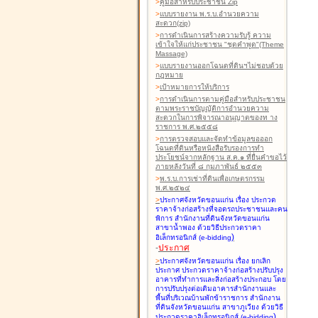
>
คู่มือสำหรับประชาชน Zip
>
แบบรายงาน พ.ร.บ.อำนวยความ
สะดวก(zip)
>
การดำเนินการสร้างความรับรู้ ความ
เข้าใจให้แก่ประชาชน "ชุดคำพูด"(Theme
Massage)
>
แบบรายงานออกโฉนดที่ดินฯไม่ชอบด้วย
กฎหมาย
>
เป้าหมายการให้บริการ
>
การดำเนินการตามคู่มือสำหรับประชาชน
ตามพระราชบัญญัติการอำนวยความ
สะดวกในการพิจารณาอนุญาตของท าง
ราชการ พ.ศ.๒๕๕๘
>
การตรวจสอบและจัดทำข้อมูลขอออก
โฉนดที่ดินหรือหนังสือรับรองการทำ
ประโยชน์จากหลักฐาน ส.ค.๑ ที่ยื่นคำขอไว้
ภายหลังวันที่ ๘ กุมภาพันธ์ ๒๕๕๓
>
พ.ร.บ.การเช่าที่ดินเพื่อเกษตรกรรม
พ.ศ.๒๕๒๔
>
ประกาศจังหวัดขอนแก่น เรื่อง ประกวด
ราคาจ้างก่อสร้างที่จอดรถประชาชนและคน
พิการ สำนักงานที่ดินจังหวัดขอนแก่น
สาขาน้ำพอง
ด้วยวิธีประกวดราคา
)
อิเล็กทรอนิกส์ (e-bidding
-
ประกาศ
>
ประกาศจังหวัดขอนแก่น เรื่อง ยกเลิก
ประกาศ ประกวดราคาจ้างก่อสร้างปรับปรุง
อาคารที่ทำการและสิ่งก่อสร้างประกอบ โดย
การปรับปรุงต่อเติมอาคารสำนักงานและ
พื้นที่บริเวณบ้านพักข้าราชการ สำนักงาน
ที่ดินจังหวัดขอนแก่น สาขาภูเวียง
ด้วยวิธี
)
ประกวดราคาอิเล็กทรอนิกส์ (e-bidding