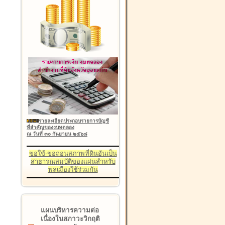
รายละเอียดประกอบรายการบัญชี
ที่สำคัญของงบทดลอง
ณ วันที่ ๓๐ กันยายน ๒๕๖๘
ขอใช้-ขอถอนสภาพที่ดินอันเป็น
สาธารณสมบัติของแผ่นสำหรับ
พลเมืองใช้ร่วมกัน
แผนบริหารความต่อ
เนื่องในสภาวะวิกฤติ