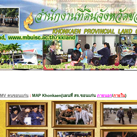
MV คนขอนแก่น
:
MAP Khonkaen(แผนที่ สจ.ขอนแก่น
ภายนอก
/
ภายใน
)