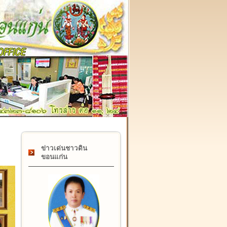
๑๗ กุมภาพันธ์ "วันคล้ายวันสถาปนากรมที่ดิน" ครบรอบ ๑๒๒ 
ข่าวเด่นชาวดิน
ขอนแก่น