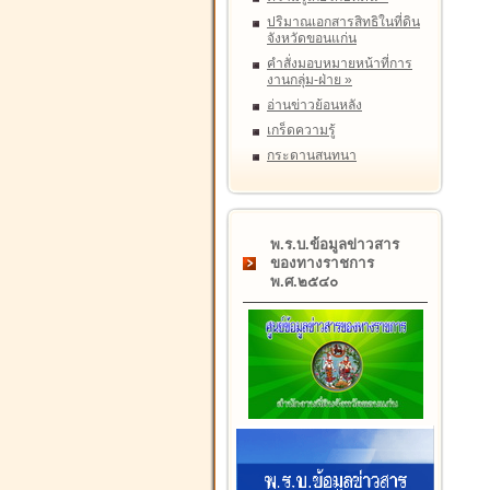
ปริมาณเอกสารสิทธิในที่ดิน
จังหวัดขอนแก่น
คำสั่งมอบหมายหน้าที่การ
งานกลุ่ม-ฝ่าย
»
อ่านข่าวย้อนหลัง
เกร็ดความรู้
กระดานสนทนา
พ.ร.บ.ข้อมูลข่าวสาร
ของทางราชการ
พ.ศ.๒๕๔๐