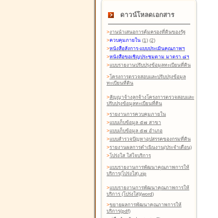
ดาวน์โหลดเอกสาร
>
งานนำเสนอการคุ้มครองที่ดินของรัฐ
>
ควบคุมภายใน
(1)
(2)
>
หนังสือสังการ-แบบประเมินคุณภาพฯ
>
หนังสือขอเชิญประชุมตาม มาตรา ๘ฯ
>
แบบรายงานปรับปรุงข้อมูลทะเบียนที่ดิน
>
โครงการตรวจสอบและปรับปรุงข้อมูล
ทะเบียนที่ดิน
>
สัญญาจ้างลูกจ้างโครงการตรวจสอบและ
ปรับปรุงข้อมูลทะเบียนที่ดิน
>
รายงานการควบคุมภายใน
>
แบบเก็บข้อมูล ๕๗ สาขา
>
แบบเก็บข้อมูล ๕๗ อำเภอ
>
แบบสำรวจปัญหาอุปสรรคของกรมที่ดิน
>
รายงานผลการดำเนินงาน(ประจำเดือน)
>
โปร่งใส ใส่ใจบริการ
>
แบบรายงานการพัฒนาคุณภาพการให้
บริการ(โปร่งใส).zip
>
แบบรายงานการพัฒนาคุณภาพการให้
บริการ (โปร่งใส)(word
)
>
ขยายผลการพัฒนาคุณภาพการให้
บริการ(pdf)