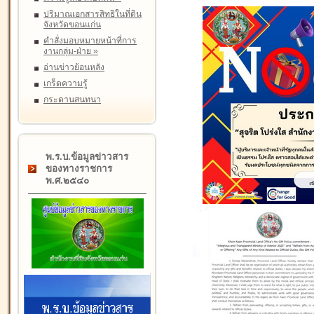
ปริมาณเอกสารสิทธิในที่ดิน
จังหวัดขอนแก่น
คำสั่งมอบหมายหน้าที่การ
งานกลุ่ม-ฝ่าย
»
อ่านข่าวย้อนหลัง
เกร็ดความรู้
กระดานสนทนา
พ.ร.บ.ข้อมูลข่าวสาร
ของทางราชการ
พ.ศ.๒๕๔๐