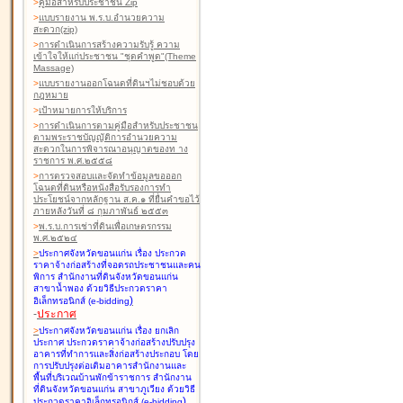
>
คู่มือสำหรับประชาชน Zip
>
แบบรายงาน พ.ร.บ.อำนวยความ
สะดวก(zip)
>
การดำเนินการสร้างความรับรู้ ความ
เข้าใจให้แก่ประชาชน "ชุดคำพูด"(Theme
Massage)
>
แบบรายงานออกโฉนดที่ดินฯไม่ชอบด้วย
กฎหมาย
>
เป้าหมายการให้บริการ
>
การดำเนินการตามคู่มือสำหรับประชาชน
ตามพระราชบัญญัติการอำนวยความ
สะดวกในการพิจารณาอนุญาตของท าง
ราชการ พ.ศ.๒๕๕๘
>
การตรวจสอบและจัดทำข้อมูลขอออก
โฉนดที่ดินหรือหนังสือรับรองการทำ
ประโยชน์จากหลักฐาน ส.ค.๑ ที่ยื่นคำขอไว้
ภายหลังวันที่ ๘ กุมภาพันธ์ ๒๕๕๓
>
พ.ร.บ.การเช่าที่ดินเพื่อเกษตรกรรม
พ.ศ.๒๕๒๔
>
ประกาศจังหวัดขอนแก่น เรื่อง ประกวด
ราคาจ้างก่อสร้างที่จอดรถประชาชนและคน
พิการ สำนักงานที่ดินจังหวัดขอนแก่น
สาขาน้ำพอง
ด้วยวิธีประกวดราคา
)
อิเล็กทรอนิกส์ (e-bidding
-
ประกาศ
>
ประกาศจังหวัดขอนแก่น เรื่อง ยกเลิก
ประกาศ ประกวดราคาจ้างก่อสร้างปรับปรุง
อาคารที่ทำการและสิ่งก่อสร้างประกอบ โดย
การปรับปรุงต่อเติมอาคารสำนักงานและ
พื้นที่บริเวณบ้านพักข้าราชการ สำนักงาน
ที่ดินจังหวัดขอนแก่น สาขาภูเวียง
ด้วยวิธี
)
ประกวดราคาอิเล็กทรอนิกส์ (e-bidding