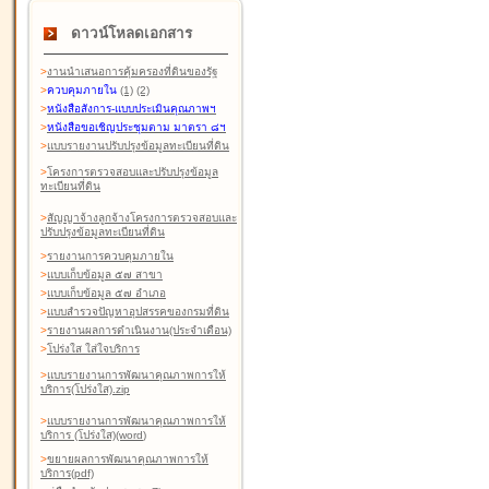
ดาวน์โหลดเอกสาร
>
งานนำเสนอการคุ้มครองที่ดินของรัฐ
>
ควบคุมภายใน
(1)
(2)
>
หนังสือสังการ-แบบประเมินคุณภาพฯ
>
หนังสือขอเชิญประชุมตาม มาตรา ๘ฯ
>
แบบรายงานปรับปรุงข้อมูลทะเบียนที่ดิน
>
โครงการตรวจสอบและปรับปรุงข้อมูล
ทะเบียนที่ดิน
>
สัญญาจ้างลูกจ้างโครงการตรวจสอบและ
ปรับปรุงข้อมูลทะเบียนที่ดิน
>
รายงานการควบคุมภายใน
>
แบบเก็บข้อมูล ๕๗ สาขา
>
แบบเก็บข้อมูล ๕๗ อำเภอ
>
แบบสำรวจปัญหาอุปสรรคของกรมที่ดิน
>
รายงานผลการดำเนินงาน(ประจำเดือน)
>
โปร่งใส ใส่ใจบริการ
>
แบบรายงานการพัฒนาคุณภาพการให้
บริการ(โปร่งใส).zip
>
แบบรายงานการพัฒนาคุณภาพการให้
บริการ (โปร่งใส)(word
)
>
ขยายผลการพัฒนาคุณภาพการให้
บริการ(pdf)