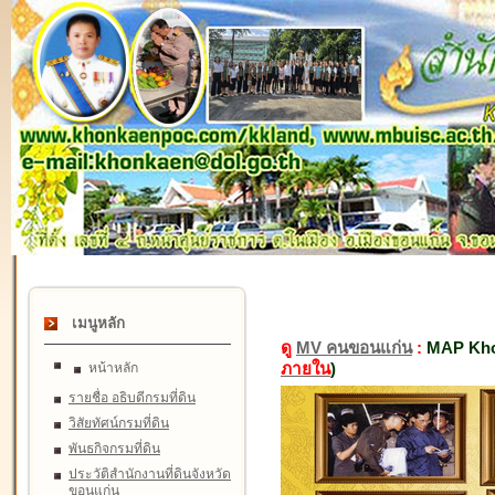
เมนูหลัก
ดู
MV คนขอนแก่น
:
MAP Kho
ภายใน
)
หน้าหลัก
รายชื่อ อธิบดีกรมที่ดิน
วิสัยทัศน์กรมที่ดิน
พันธกิจกรมที่ดิน
ประวัติสำนักงานที่ดินจังหวัด
ขอนแก่น