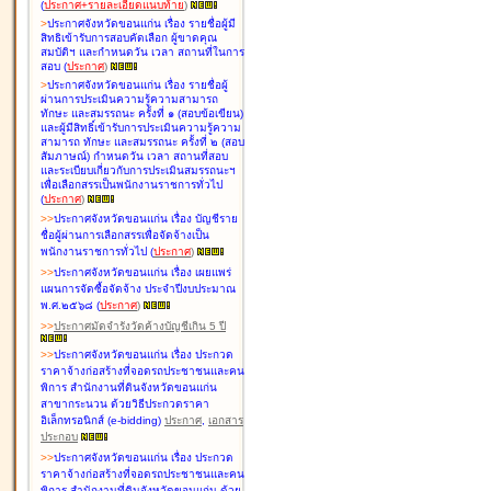
(
ประกาศ+รายละเอียดแนบท้าย
)
>
ประกาศจังหวัดขอนแก่น เรื่อง
รายชื่อผู้มี
สิทธิเข้ารับการสอบคัดเลือก ผู้ขาดคุณ
สมบัติฯ และกำหนดวัน เวลา สถานที่ในการ
สอบ
(
ประกาศ
)
>
ประกาศจังหวัดขอนแก่น เรื่อง
รายชื่อผู้
ผ่านการประเมินความรู้ความสามารถ
ทักษะ และสมรรถนะ ครั้งที่ ๑ (สอบข้อเขียน)
และผู้มีสิทธิ์เข้ารับการประเมินความรู้ความ
สามารถ ทักษะ และสมรรถนะ ครั้งที่ ๒ (สอบ
สัมภาษณ์) กำหนดวัน เวลา สถานที่สอบ
และระเบียบเกี่ยวกับการประเมินสมรรถนะฯ
เพื่อเลือกสรรเป็นพนักงานราชการทั่วไป
(
ประกาศ
)
>
>
ประกาศจังหวัดขอนแก่น เรื่อง
บัญชี
ราย
ชื่อผู้ผ่านการเลือกสรรเพื่อจัดจ้างเป็น
พนักงานราชการทั่วไป
(
ประกาศ
)
>
>
ประกาศจังหวัดขอนแก่น เรื่อง
เผยแพร่
แผนการจัดซื้อจัดจ้าง ประจำปีงบประมาณ
พ.ศ.๒๕๖๘
(
ประกาศ
)
>
>
ประกาศมัดจำรังวัดค้างบัญชีเกิน 5 ปี
>
>
ประกาศจังหวัดขอนแก่น เรื่อง ประกวด
ราคาจ้างก่อสร้างที่จอดรถประชาชนและคน
พิการ สำนักงานที่ดินจังหวัดขอนแก่น
สาขากระนวน ด้วยวิธีประกวดราคา
อิเล็กทรอนิกส์ (e-bidding)
ประกาศ
,
เอกสาร
ประกอบ
>
>
ประกาศจังหวัดขอนแก่น เรื่อง ประกวด
ราคาจ้างก่อสร้างที่จอดรถประชาชนและคน
พิการ สำนักงานที่ดินจังหวัดขอนแก่น ด้วย