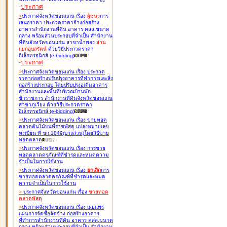
-
ประกาศ
>
ประกาศจังหวัดขอนแก่น เรื่อง
ผู้ชนะ
การ
เสนอราคา ประกวดราคาจ้างก่อสร้าง
อาคารสำนักงานที่ดิน อาคาร คสล.ขนาด
กลาง พร้อมส่วนประกอบที่จำเป็น สำนักงาน
ที่ดินจังหวัดขอนแก่น สาขาน้ำพอง
ส่วน
แยกอุบลรัตน์
ด้วยวิธีประกวดราคา
อิเล็กทรอนิกส์ (e-bidding
)
-
ประกาศ
>
ประกาศจังหวัดขอนแก่น เรื่อง
ประกวด
ราคาก่อสร้างปรับปรุงอาคารที่ทำการและสิ่ง
ก่อสร้างประกอบ โดยปรับปรุง่อเติมอาคาร
สำนักงานและพื้นที่บริเวณบ้านพัก
ข้าราชการ สำนักงานที่ดินจังหวัดขอนแก่น
สาขาภูเวียง ด้วยวิธีประกวดราคา
อิเล็กทรอนิกส์ (e-bidding
)
>
ประกาศจังหวัดขอนแก่น เรื่อง
ขายทอด
ตลาดต้นไม้บนที่ราชพัสดุ แปลงหมายเลข
ทะเบียน ที่ ขก.1849(บางส่วน)โดยวิธีขาย
ทอดตลาด
>
ประกาศจังหวัดขอนแก่น เรื่อง
การขาย
ทอดตลาดครุภัณฑ์ที่ชำรุดและหมดความ
จำเป็นในการใช้งาน
>
ประกาศจังหวัดขอนแก่น เรื่อง
ยกเลิก
การ
ขายทอดตลาดครุภัณฑ์ที่ชำรุดและหมด
ความจำเป็นในการใช้งาน
>
ประกาศจังหวัดขอนแก่น เรื่อง
ขายทอด
ตลาด
พัสดุ
>
ประกาศจังหวัดขอนแก่น เรื่อง
เผยแพร่
แผนการจัดซื้อจัดจ้าง ก่อสร้างอาคาร
ที่ทำการสำนักงานที่ดิน อาคาร คสล.ขนาด
กลาง พร้อมส่วนประกอบที่จำเป็น สำนักงาน