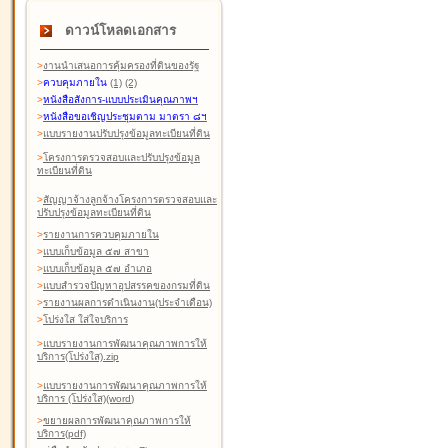
ดาวน์โหลดเอกสาร
>
งานนำเสนอการคุ้มครองที่ดินของรัฐ
>
ควบคุมภายใน
(1)
(2)
>
หนังสือสังการ-แบบประเมินคุณภาพฯ
>
หนังสือขอเชิญประชุมตาม มาตรา ๘ฯ
>
แบบรายงานปรับปรุงข้อมูลทะเบียนที่ดิน
>
โครงการตรวจสอบและปรับปรุงข้อมูล
ทะเบียนที่ดิน
>
สัญญาจ้างลูกจ้างโครงการตรวจสอบและ
ปรับปรุงข้อมูลทะเบียนที่ดิน
>
รายงานการควบคุมภายใน
>
แบบเก็บข้อมูล ๕๗ สาขา
>
แบบเก็บข้อมูล ๕๗ อำเภอ
>
แบบสำรวจปัญหาอุปสรรคของกรมที่ดิน
>
รายงานผลการดำเนินงาน(ประจำเดือน)
>
โปร่งใส ใส่ใจบริการ
>
แบบรายงานการพัฒนาคุณภาพการให้
บริการ(โปร่งใส).zip
>
แบบรายงานการพัฒนาคุณภาพการให้
บริการ (โปร่งใส)(word
)
>
ขยายผลการพัฒนาคุณภาพการให้
บริการ(pdf)