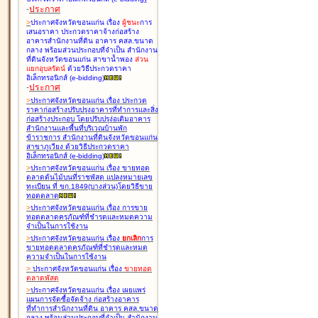
-
ประกาศ
>
ประกาศจังหวัดขอนแก่น เรื่อง
ผู้ชนะ
การ
เสนอราคา ประกวดราคาจ้างก่อสร้าง
อาคารสำนักงานที่ดิน อาคาร คสล.ขนาด
กลาง พร้อมส่วนประกอบที่จำเป็น สำนักงาน
ที่ดินจังหวัดขอนแก่น สาขาน้ำพอง
ส่วน
แยกอุบลรัตน์
ด้วยวิธีประกวดราคา
อิเล็กทรอนิกส์ (e-bidding
)
-
ประกาศ
>
ประกาศจังหวัดขอนแก่น เรื่อง
ประกวด
ราคาก่อสร้างปรับปรุงอาคารที่ทำการและสิ่ง
ก่อสร้างประกอบ โดยปรับปรุง่อเติมอาคาร
สำนักงานและพื้นที่บริเวณบ้านพัก
ข้าราชการ สำนักงานที่ดินจังหวัดขอนแก่น
สาขาภูเวียง ด้วยวิธีประกวดราคา
อิเล็กทรอนิกส์ (e-bidding
)
>
ประกาศจังหวัดขอนแก่น เรื่อง
ขายทอด
ตลาดต้นไม้บนที่ราชพัสดุ แปลงหมายเลข
ทะเบียน ที่ ขก.1849(บางส่วน)โดยวิธีขาย
ทอดตลาด
>
ประกาศจังหวัดขอนแก่น เรื่อง
การขาย
ทอดตลาดครุภัณฑ์ที่ชำรุดและหมดความ
จำเป็นในการใช้งาน
>
ประกาศจังหวัดขอนแก่น เรื่อง
ยกเลิก
การ
ขายทอดตลาดครุภัณฑ์ที่ชำรุดและหมด
ความจำเป็นในการใช้งาน
>
ประกาศจังหวัดขอนแก่น เรื่อง
ขายทอด
ตลาด
พัสดุ
>
ประกาศจังหวัดขอนแก่น เรื่อง
เผยแพร่
แผนการจัดซื้อจัดจ้าง ก่อสร้างอาคาร
ที่ทำการสำนักงานที่ดิน อาคาร คสล.ขนาด
กลาง พร้อมส่วนประกอบที่จำเป็น สำนักงาน