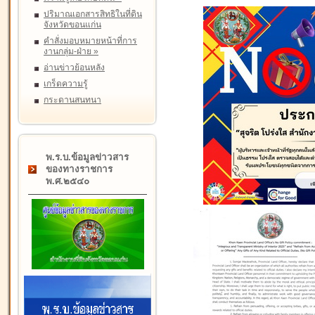
ปริมาณเอกสารสิทธิในที่ดิน
จังหวัดขอนแก่น
คำสั่งมอบหมายหน้าที่การ
งานกลุ่ม-ฝ่าย
»
อ่านข่าวย้อนหลัง
เกร็ดความรู้
กระดานสนทนา
พ.ร.บ.ข้อมูลข่าวสาร
ของทางราชการ
พ.ศ.๒๕๔๐