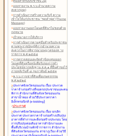
>
คู่มือสำหรับประชาชน Zip
>
แบบรายงาน พ.ร.บ.อำนวยความ
สะดวก(zip)
>
การดำเนินการสร้างความรับรู้ ความ
เข้าใจให้แก่ประชาชน "ชุดคำพูด"(Theme
Massage)
>
แบบรายงานออกโฉนดที่ดินฯไม่ชอบด้วย
กฎหมาย
>
เป้าหมายการให้บริการ
>
การดำเนินการตามคู่มือสำหรับประชาชน
ตามพระราชบัญญัติการอำนวยความ
สะดวกในการพิจารณาอนุญาตของท าง
ราชการ พ.ศ.๒๕๕๘
>
การตรวจสอบและจัดทำข้อมูลขอออก
โฉนดที่ดินหรือหนังสือรับรองการทำ
ประโยชน์จากหลักฐาน ส.ค.๑ ที่ยื่นคำขอไว้
ภายหลังวันที่ ๘ กุมภาพันธ์ ๒๕๕๓
>
พ.ร.บ.การเช่าที่ดินเพื่อเกษตรกรรม
พ.ศ.๒๕๒๔
>
ประกาศจังหวัดขอนแก่น เรื่อง ประกวด
ราคาจ้างก่อสร้างที่จอดรถประชาชนและคน
พิการ สำนักงานที่ดินจังหวัดขอนแก่น
สาขาน้ำพอง
ด้วยวิธีประกวดราคา
)
อิเล็กทรอนิกส์ (e-bidding
-
ประกาศ
>
ประกาศจังหวัดขอนแก่น เรื่อง ยกเลิก
ประกาศ ประกวดราคาจ้างก่อสร้างปรับปรุง
อาคารที่ทำการและสิ่งก่อสร้างประกอบ โดย
การปรับปรุงต่อเติมอาคารสำนักงานและ
พื้นที่บริเวณบ้านพักข้าราชการ สำนักงาน
ที่ดินจังหวัดขอนแก่น สาขาภูเวียง
ด้วยวิธี
)
ประกวดราคาอิเล็กทรอนิกส์ (e-bidding