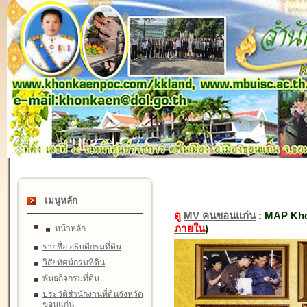
เมนูหลัก
ดู
MV คนขอนแก่น
:
MAP Kho
ภายใน
)
หน้าหลัก
รายชื่อ อธิบดีกรมที่ดิน
วิสัยทัศน์กรมที่ดิน
พันธกิจกรมที่ดิน
ประวัติสำนักงานที่ดินจังหวัด
ขอนแก่น