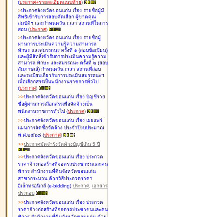
(
ประกาศ+รายละเอียดแนบท้าย
)
>
ประกาศจังหวัดขอนแก่น เรื่อง
รายชื่อผู้มี
สิทธิเข้ารับการสอบคัดเลือก ผู้ขาดคุณ
สมบัติฯ และกำหนดวัน เวลา สถานที่ในการ
สอบ
(
ประกาศ
)
>
ประกาศจังหวัดขอนแก่น เรื่อง
รายชื่อผู้
ผ่านการประเมินความรู้ความสามารถ
ทักษะ และสมรรถนะ ครั้งที่ ๑ (สอบข้อเขียน)
และผู้มีสิทธิ์เข้ารับการประเมินความรู้ความ
สามารถ ทักษะ และสมรรถนะ ครั้งที่ ๒ (สอบ
สัมภาษณ์) กำหนดวัน เวลา สถานที่สอบ
และระเบียบเกี่ยวกับการประเมินสมรรถนะฯ
เพื่อเลือกสรรเป็นพนักงานราชการทั่วไป
(
ประกาศ
)
>
>
ประกาศจังหวัดขอนแก่น เรื่อง
บัญชี
ราย
ชื่อผู้ผ่านการเลือกสรรเพื่อจัดจ้างเป็น
พนักงานราชการทั่วไป
(
ประกาศ
)
>
>
ประกาศจังหวัดขอนแก่น เรื่อง
เผยแพร่
แผนการจัดซื้อจัดจ้าง ประจำปีงบประมาณ
พ.ศ.๒๕๖๘
(
ประกาศ
)
>
>
ประกาศมัดจำรังวัดค้างบัญชีเกิน 5 ปี
>
>
ประกาศจังหวัดขอนแก่น เรื่อง ประกวด
ราคาจ้างก่อสร้างที่จอดรถประชาชนและคน
พิการ สำนักงานที่ดินจังหวัดขอนแก่น
สาขากระนวน ด้วยวิธีประกวดราคา
อิเล็กทรอนิกส์ (e-bidding)
ประกาศ
,
เอกสาร
ประกอบ
>
>
ประกาศจังหวัดขอนแก่น เรื่อง ประกวด
ราคาจ้างก่อสร้างที่จอดรถประชาชนและคน
พิการ สำนักงานที่ดินจังหวัดขอนแก่น ด้วย