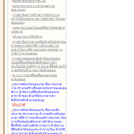
>
คู่มือสำหรับประชาชน Zip
>
แบบรายงาน พ.ร.บ.อำนวยความ
สะดวก(zip)
>
การดำเนินการสร้างความรับรู้ ความ
เข้าใจให้แก่ประชาชน "ชุดคำพูด"(Theme
Massage)
>
แบบรายงานออกโฉนดที่ดินฯไม่ชอบด้วย
กฎหมาย
>
เป้าหมายการให้บริการ
>
การดำเนินการตามคู่มือสำหรับประชาชน
ตามพระราชบัญญัติการอำนวยความ
สะดวกในการพิจารณาอนุญาตของท าง
ราชการ พ.ศ.๒๕๕๘
>
การตรวจสอบและจัดทำข้อมูลขอออก
โฉนดที่ดินหรือหนังสือรับรองการทำ
ประโยชน์จากหลักฐาน ส.ค.๑ ที่ยื่นคำขอไว้
ภายหลังวันที่ ๘ กุมภาพันธ์ ๒๕๕๓
>
พ.ร.บ.การเช่าที่ดินเพื่อเกษตรกรรม
พ.ศ.๒๕๒๔
>
ประกาศจังหวัดขอนแก่น เรื่อง ประกวด
ราคาจ้างก่อสร้างที่จอดรถประชาชนและคน
พิการ สำนักงานที่ดินจังหวัดขอนแก่น
สาขาน้ำพอง
ด้วยวิธีประกวดราคา
)
อิเล็กทรอนิกส์ (e-bidding
-
ประกาศ
>
ประกาศจังหวัดขอนแก่น เรื่อง ยกเลิก
ประกาศ ประกวดราคาจ้างก่อสร้างปรับปรุง
อาคารที่ทำการและสิ่งก่อสร้างประกอบ โดย
การปรับปรุงต่อเติมอาคารสำนักงานและ
พื้นที่บริเวณบ้านพักข้าราชการ สำนักงาน
ที่ดินจังหวัดขอนแก่น สาขาภูเวียง
ด้วยวิธี
)
ประกวดราคาอิเล็กทรอนิกส์ (e-bidding