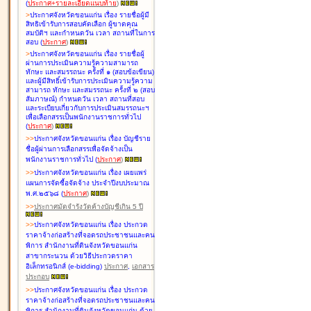
(
ประกาศ+รายละเอียดแนบท้าย
)
>
ประกาศจังหวัดขอนแก่น เรื่อง
รายชื่อผู้มี
สิทธิเข้ารับการสอบคัดเลือก ผู้ขาดคุณ
สมบัติฯ และกำหนดวัน เวลา สถานที่ในการ
สอบ
(
ประกาศ
)
>
ประกาศจังหวัดขอนแก่น เรื่อง
รายชื่อผู้
ผ่านการประเมินความรู้ความสามารถ
ทักษะ และสมรรถนะ ครั้งที่ ๑ (สอบข้อเขียน)
และผู้มีสิทธิ์เข้ารับการประเมินความรู้ความ
สามารถ ทักษะ และสมรรถนะ ครั้งที่ ๒ (สอบ
สัมภาษณ์) กำหนดวัน เวลา สถานที่สอบ
และระเบียบเกี่ยวกับการประเมินสมรรถนะฯ
เพื่อเลือกสรรเป็นพนักงานราชการทั่วไป
(
ประกาศ
)
>
>
ประกาศจังหวัดขอนแก่น เรื่อง
บัญชี
ราย
ชื่อผู้ผ่านการเลือกสรรเพื่อจัดจ้างเป็น
พนักงานราชการทั่วไป
(
ประกาศ
)
>
>
ประกาศจังหวัดขอนแก่น เรื่อง
เผยแพร่
แผนการจัดซื้อจัดจ้าง ประจำปีงบประมาณ
พ.ศ.๒๕๖๘
(
ประกาศ
)
>
>
ประกาศมัดจำรังวัดค้างบัญชีเกิน 5 ปี
>
>
ประกาศจังหวัดขอนแก่น เรื่อง ประกวด
ราคาจ้างก่อสร้างที่จอดรถประชาชนและคน
พิการ สำนักงานที่ดินจังหวัดขอนแก่น
สาขากระนวน ด้วยวิธีประกวดราคา
อิเล็กทรอนิกส์ (e-bidding)
ประกาศ
,
เอกสาร
ประกอบ
>
>
ประกาศจังหวัดขอนแก่น เรื่อง ประกวด
ราคาจ้างก่อสร้างที่จอดรถประชาชนและคน
พิการ สำนักงานที่ดินจังหวัดขอนแก่น ด้วย