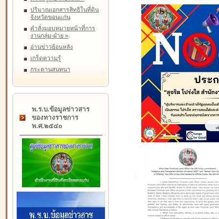
ปริมาณเอกสารสิทธิในที่ดิน
จังหวัดขอนแก่น
คำสั่งมอบหมายหน้าที่การ
งานกลุ่ม-ฝ่าย
»
อ่านข่าวย้อนหลัง
เกร็ดความรู้
กระดานสนทนา
พ.ร.บ.ข้อมูลข่าวสาร
ของทางราชการ
พ.ศ.๒๕๔๐