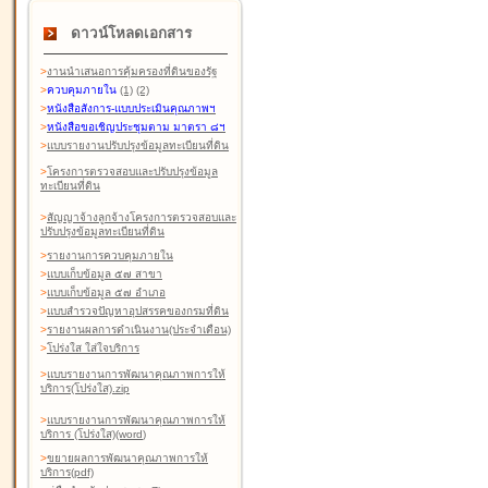
ดาวน์โหลดเอกสาร
>
งานนำเสนอการคุ้มครองที่ดินของรัฐ
>
ควบคุมภายใน
(1)
(2)
>
หนังสือสังการ-แบบประเมินคุณภาพฯ
>
หนังสือขอเชิญประชุมตาม มาตรา ๘ฯ
>
แบบรายงานปรับปรุงข้อมูลทะเบียนที่ดิน
>
โครงการตรวจสอบและปรับปรุงข้อมูล
ทะเบียนที่ดิน
>
สัญญาจ้างลูกจ้างโครงการตรวจสอบและ
ปรับปรุงข้อมูลทะเบียนที่ดิน
>
รายงานการควบคุมภายใน
>
แบบเก็บข้อมูล ๕๗ สาขา
>
แบบเก็บข้อมูล ๕๗ อำเภอ
>
แบบสำรวจปัญหาอุปสรรคของกรมที่ดิน
>
รายงานผลการดำเนินงาน(ประจำเดือน)
>
โปร่งใส ใส่ใจบริการ
>
แบบรายงานการพัฒนาคุณภาพการให้
บริการ(โปร่งใส).zip
>
แบบรายงานการพัฒนาคุณภาพการให้
บริการ (โปร่งใส)(word
)
>
ขยายผลการพัฒนาคุณภาพการให้
บริการ(pdf)