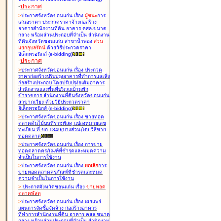
-
ประกาศ
>
ประกาศจังหวัดขอนแก่น เรื่อง
ผู้ชนะ
การ
เสนอราคา ประกวดราคาจ้างก่อสร้าง
อาคารสำนักงานที่ดิน อาคาร คสล.ขนาด
กลาง พร้อมส่วนประกอบที่จำเป็น สำนักงาน
ที่ดินจังหวัดขอนแก่น สาขาน้ำพอง
ส่วน
แยกอุบลรัตน์
ด้วยวิธีประกวดราคา
อิเล็กทรอนิกส์ (e-bidding
)
-
ประกาศ
>
ประกาศจังหวัดขอนแก่น เรื่อง
ประกวด
ราคาก่อสร้างปรับปรุงอาคารที่ทำการและสิ่ง
ก่อสร้างประกอบ โดยปรับปรุง่อเติมอาคาร
สำนักงานและพื้นที่บริเวณบ้านพัก
ข้าราชการ สำนักงานที่ดินจังหวัดขอนแก่น
สาขาภูเวียง ด้วยวิธีประกวดราคา
อิเล็กทรอนิกส์ (e-bidding
)
>
ประกาศจังหวัดขอนแก่น เรื่อง
ขายทอด
ตลาดต้นไม้บนที่ราชพัสดุ แปลงหมายเลข
ทะเบียน ที่ ขก.1849(บางส่วน)โดยวิธีขาย
ทอดตลาด
>
ประกาศจังหวัดขอนแก่น เรื่อง
การขาย
ทอดตลาดครุภัณฑ์ที่ชำรุดและหมดความ
จำเป็นในการใช้งาน
>
ประกาศจังหวัดขอนแก่น เรื่อง
ยกเลิก
การ
ขายทอดตลาดครุภัณฑ์ที่ชำรุดและหมด
ความจำเป็นในการใช้งาน
>
ประกาศจังหวัดขอนแก่น เรื่อง
ขายทอด
ตลาด
พัสดุ
>
ประกาศจังหวัดขอนแก่น เรื่อง
เผยแพร่
แผนการจัดซื้อจัดจ้าง ก่อสร้างอาคาร
ที่ทำการสำนักงานที่ดิน อาคาร คสล.ขนาด
กลาง พร้อมส่วนประกอบที่จำเป็น สำนักงาน