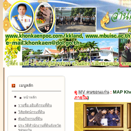
เมนูหลัก
ดู
MV คนขอนแก่น
:
MAP Kho
ภายใน
)
หน้าหลัก
รายชื่อ อธิบดีกรมที่ดิน
วิสัยทัศน์กรมที่ดิน
พันธกิจกรมที่ดิน
ประวัติสำนักงานที่ดินจังหวัด
ขอนแก่น