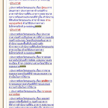
-
ประกาศ
>
ประกาศจังหวัดขอนแก่น เรื่อง
ผู้ชนะ
การ
เสนอราคา ประกวดราคาจ้างก่อสร้าง
อาคารสำนักงานที่ดิน อาคาร คสล.ขนาด
กลาง พร้อมส่วนประกอบที่จำเป็น สำนักงาน
ที่ดินจังหวัดขอนแก่น สาขาน้ำพอง
ส่วน
แยกอุบลรัตน์
ด้วยวิธีประกวดราคา
อิเล็กทรอนิกส์ (e-bidding
)
-
ประกาศ
>
ประกาศจังหวัดขอนแก่น เรื่อง
ประกวด
ราคาก่อสร้างปรับปรุงอาคารที่ทำการและสิ่ง
ก่อสร้างประกอบ โดยปรับปรุง่อเติมอาคาร
สำนักงานและพื้นที่บริเวณบ้านพัก
ข้าราชการ สำนักงานที่ดินจังหวัดขอนแก่น
สาขาภูเวียง ด้วยวิธีประกวดราคา
อิเล็กทรอนิกส์ (e-bidding
)
>
ประกาศจังหวัดขอนแก่น เรื่อง
ขายทอด
ตลาดต้นไม้บนที่ราชพัสดุ แปลงหมายเลข
ทะเบียน ที่ ขก.1849(บางส่วน)โดยวิธีขาย
ทอดตลาด
>
ประกาศจังหวัดขอนแก่น เรื่อง
การขาย
ทอดตลาดครุภัณฑ์ที่ชำรุดและหมดความ
จำเป็นในการใช้งาน
>
ประกาศจังหวัดขอนแก่น เรื่อง
ยกเลิก
การ
ขายทอดตลาดครุภัณฑ์ที่ชำรุดและหมด
ความจำเป็นในการใช้งาน
>
ประกาศจังหวัดขอนแก่น เรื่อง
ขายทอด
ตลาด
พัสดุ
>
ประกาศจังหวัดขอนแก่น เรื่อง
เผยแพร่
แผนการจัดซื้อจัดจ้าง ก่อสร้างอาคาร
ที่ทำการสำนักงานที่ดิน อาคาร คสล.ขนาด
กลาง พร้อมส่วนประกอบที่จำเป็น สำนักงาน