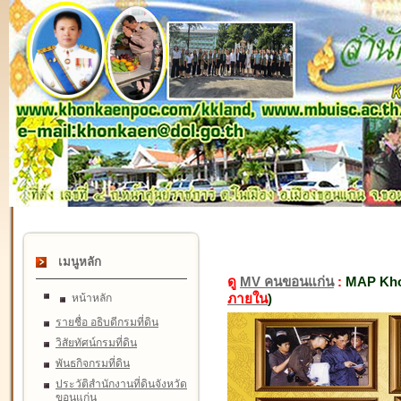
เมนูหลัก
ดู
MV คนขอนแก่น
:
MAP Kho
ภายใน
)
หน้าหลัก
รายชื่อ อธิบดีกรมที่ดิน
วิสัยทัศน์กรมที่ดิน
พันธกิจกรมที่ดิน
ประวัติสำนักงานที่ดินจังหวัด
ขอนแก่น