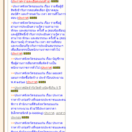
(
ประกาศ+รายละเอียดแนบท้าย
)
>
ประกาศจังหวัดขอนแก่น เรื่อง
รายชื่อผู้มี
สิทธิเข้ารับการสอบคัดเลือก ผู้ขาดคุณ
สมบัติฯ และกำหนดวัน เวลา สถานที่ในการ
สอบ
(
ประกาศ
)
>
ประกาศจังหวัดขอนแก่น เรื่อง
รายชื่อผู้
ผ่านการประเมินความรู้ความสามารถ
ทักษะ และสมรรถนะ ครั้งที่ ๑ (สอบข้อเขียน)
และผู้มีสิทธิ์เข้ารับการประเมินความรู้ความ
สามารถ ทักษะ และสมรรถนะ ครั้งที่ ๒ (สอบ
สัมภาษณ์) กำหนดวัน เวลา สถานที่สอบ
และระเบียบเกี่ยวกับการประเมินสมรรถนะฯ
เพื่อเลือกสรรเป็นพนักงานราชการทั่วไป
(
ประกาศ
)
>
>
ประกาศจังหวัดขอนแก่น เรื่อง
บัญชี
ราย
ชื่อผู้ผ่านการเลือกสรรเพื่อจัดจ้างเป็น
พนักงานราชการทั่วไป
(
ประกาศ
)
>
>
ประกาศจังหวัดขอนแก่น เรื่อง
เผยแพร่
แผนการจัดซื้อจัดจ้าง ประจำปีงบประมาณ
พ.ศ.๒๕๖๘
(
ประกาศ
)
>
>
ประกาศมัดจำรังวัดค้างบัญชีเกิน 5 ปี
>
>
ประกาศจังหวัดขอนแก่น เรื่อง ประกวด
ราคาจ้างก่อสร้างที่จอดรถประชาชนและคน
พิการ สำนักงานที่ดินจังหวัดขอนแก่น
สาขากระนวน ด้วยวิธีประกวดราคา
อิเล็กทรอนิกส์ (e-bidding)
ประกาศ
,
เอกสาร
ประกอบ
>
>
ประกาศจังหวัดขอนแก่น เรื่อง ประกวด
ราคาจ้างก่อสร้างที่จอดรถประชาชนและคน
พิการ สำนักงานที่ดินจังหวัดขอนแก่น ด้วย