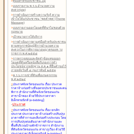
>
คู่มือสำหรับประชาชน Zip
>
แบบรายงาน พ.ร.บ.อำนวยความ
สะดวก(zip)
>
การดำเนินการสร้างความรับรู้ ความ
เข้าใจให้แก่ประชาชน "ชุดคำพูด"(Theme
Massage)
>
แบบรายงานออกโฉนดที่ดินฯไม่ชอบด้วย
กฎหมาย
>
เป้าหมายการให้บริการ
>
การดำเนินการตามคู่มือสำหรับประชาชน
ตามพระราชบัญญัติการอำนวยความ
สะดวกในการพิจารณาอนุญาตของท าง
ราชการ พ.ศ.๒๕๕๘
>
การตรวจสอบและจัดทำข้อมูลขอออก
โฉนดที่ดินหรือหนังสือรับรองการทำ
ประโยชน์จากหลักฐาน ส.ค.๑ ที่ยื่นคำขอไว้
ภายหลังวันที่ ๘ กุมภาพันธ์ ๒๕๕๓
>
พ.ร.บ.การเช่าที่ดินเพื่อเกษตรกรรม
พ.ศ.๒๕๒๔
>
ประกาศจังหวัดขอนแก่น เรื่อง ประกวด
ราคาจ้างก่อสร้างที่จอดรถประชาชนและคน
พิการ สำนักงานที่ดินจังหวัดขอนแก่น
สาขาน้ำพอง
ด้วยวิธีประกวดราคา
)
อิเล็กทรอนิกส์ (e-bidding
-
ประกาศ
>
ประกาศจังหวัดขอนแก่น เรื่อง ยกเลิก
ประกาศ ประกวดราคาจ้างก่อสร้างปรับปรุง
อาคารที่ทำการและสิ่งก่อสร้างประกอบ โดย
การปรับปรุงต่อเติมอาคารสำนักงานและ
พื้นที่บริเวณบ้านพักข้าราชการ สำนักงาน
ที่ดินจังหวัดขอนแก่น สาขาภูเวียง
ด้วยวิธี
)
ประกวดราคาอิเล็กทรอนิกส์ (e-bidding