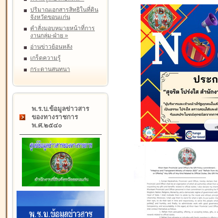
ปริมาณเอกสารสิทธิในที่ดิน
จังหวัดขอนแก่น
คำสั่งมอบหมายหน้าที่การ
งานกลุ่ม-ฝ่าย
»
อ่านข่าวย้อนหลัง
เกร็ดความรู้
กระดานสนทนา
พ.ร.บ.ข้อมูลข่าวสาร
ของทางราชการ
พ.ศ.๒๕๔๐