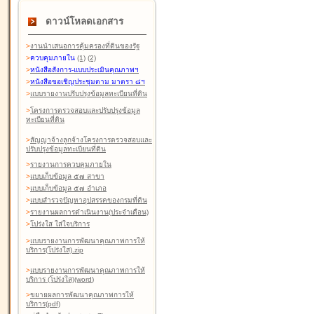
ดาวน์โหลดเอกสาร
>
งานนำเสนอการคุ้มครองที่ดินของรัฐ
>
ควบคุมภายใน
(1)
(2)
>
หนังสือสังการ-แบบประเมินคุณภาพฯ
>
หนังสือขอเชิญประชุมตาม มาตรา ๘ฯ
>
แบบรายงานปรับปรุงข้อมูลทะเบียนที่ดิน
>
โครงการตรวจสอบและปรับปรุงข้อมูล
ทะเบียนที่ดิน
>
สัญญาจ้างลูกจ้างโครงการตรวจสอบและ
ปรับปรุงข้อมูลทะเบียนที่ดิน
>
รายงานการควบคุมภายใน
>
แบบเก็บข้อมูล ๕๗ สาขา
>
แบบเก็บข้อมูล ๕๗ อำเภอ
>
แบบสำรวจปัญหาอุปสรรคของกรมที่ดิน
>
รายงานผลการดำเนินงาน(ประจำเดือน)
>
โปร่งใส ใส่ใจบริการ
>
แบบรายงานการพัฒนาคุณภาพการให้
บริการ(โปร่งใส).zip
>
แบบรายงานการพัฒนาคุณภาพการให้
บริการ (โปร่งใส)(word
)
>
ขยายผลการพัฒนาคุณภาพการให้
บริการ(pdf)