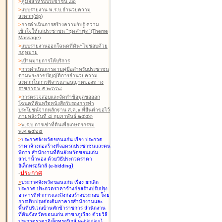
>
คู่มือสำหรับประชาชน Zip
>
แบบรายงาน พ.ร.บ.อำนวยความ
สะดวก(zip)
>
การดำเนินการสร้างความรับรู้ ความ
เข้าใจให้แก่ประชาชน "ชุดคำพูด"(Theme
Massage)
>
แบบรายงานออกโฉนดที่ดินฯไม่ชอบด้วย
กฎหมาย
>
เป้าหมายการให้บริการ
>
การดำเนินการตามคู่มือสำหรับประชาชน
ตามพระราชบัญญัติการอำนวยความ
สะดวกในการพิจารณาอนุญาตของท าง
ราชการ พ.ศ.๒๕๕๘
>
การตรวจสอบและจัดทำข้อมูลขอออก
โฉนดที่ดินหรือหนังสือรับรองการทำ
ประโยชน์จากหลักฐาน ส.ค.๑ ที่ยื่นคำขอไว้
ภายหลังวันที่ ๘ กุมภาพันธ์ ๒๕๕๓
>
พ.ร.บ.การเช่าที่ดินเพื่อเกษตรกรรม
พ.ศ.๒๕๒๔
>
ประกาศจังหวัดขอนแก่น เรื่อง ประกวด
ราคาจ้างก่อสร้างที่จอดรถประชาชนและคน
พิการ สำนักงานที่ดินจังหวัดขอนแก่น
สาขาน้ำพอง
ด้วยวิธีประกวดราคา
)
อิเล็กทรอนิกส์ (e-bidding
-
ประกาศ
>
ประกาศจังหวัดขอนแก่น เรื่อง ยกเลิก
ประกาศ ประกวดราคาจ้างก่อสร้างปรับปรุง
อาคารที่ทำการและสิ่งก่อสร้างประกอบ โดย
การปรับปรุงต่อเติมอาคารสำนักงานและ
พื้นที่บริเวณบ้านพักข้าราชการ สำนักงาน
ที่ดินจังหวัดขอนแก่น สาขาภูเวียง
ด้วยวิธี
)
ประกวดราคาอิเล็กทรอนิกส์ (e-bidding