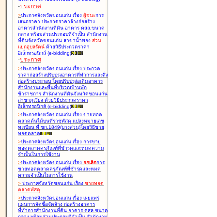
-
ประกาศ
>
ประกาศจังหวัดขอนแก่น เรื่อง
ผู้ชนะ
การ
เสนอราคา ประกวดราคาจ้างก่อสร้าง
อาคารสำนักงานที่ดิน อาคาร คสล.ขนาด
กลาง พร้อมส่วนประกอบที่จำเป็น สำนักงาน
ที่ดินจังหวัดขอนแก่น สาขาน้ำพอง
ส่วน
แยกอุบลรัตน์
ด้วยวิธีประกวดราคา
อิเล็กทรอนิกส์ (e-bidding
)
-
ประกาศ
>
ประกาศจังหวัดขอนแก่น เรื่อง
ประกวด
ราคาก่อสร้างปรับปรุงอาคารที่ทำการและสิ่ง
ก่อสร้างประกอบ โดยปรับปรุง่อเติมอาคาร
สำนักงานและพื้นที่บริเวณบ้านพัก
ข้าราชการ สำนักงานที่ดินจังหวัดขอนแก่น
สาขาภูเวียง ด้วยวิธีประกวดราคา
อิเล็กทรอนิกส์ (e-bidding
)
>
ประกาศจังหวัดขอนแก่น เรื่อง
ขายทอด
ตลาดต้นไม้บนที่ราชพัสดุ แปลงหมายเลข
ทะเบียน ที่ ขก.1849(บางส่วน)โดยวิธีขาย
ทอดตลาด
>
ประกาศจังหวัดขอนแก่น เรื่อง
การขาย
ทอดตลาดครุภัณฑ์ที่ชำรุดและหมดความ
จำเป็นในการใช้งาน
>
ประกาศจังหวัดขอนแก่น เรื่อง
ยกเลิก
การ
ขายทอดตลาดครุภัณฑ์ที่ชำรุดและหมด
ความจำเป็นในการใช้งาน
>
ประกาศจังหวัดขอนแก่น เรื่อง
ขายทอด
ตลาด
พัสดุ
>
ประกาศจังหวัดขอนแก่น เรื่อง
เผยแพร่
แผนการจัดซื้อจัดจ้าง ก่อสร้างอาคาร
ที่ทำการสำนักงานที่ดิน อาคาร คสล.ขนาด
กลาง พร้อมส่วนประกอบที่จำเป็น สำนักงาน