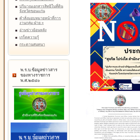
ปริมาณเอกสารสิทธิในที่ดิน
จังหวัดขอนแก่น
คำสั่งมอบหมายหน้าที่การ
งานกลุ่ม-ฝ่าย
»
อ่านข่าวย้อนหลัง
เกร็ดความรู้
กระดานสนทนา
พ.ร.บ.ข้อมูลข่าวสาร
ของทางราชการ
พ.ศ.๒๕๔๐