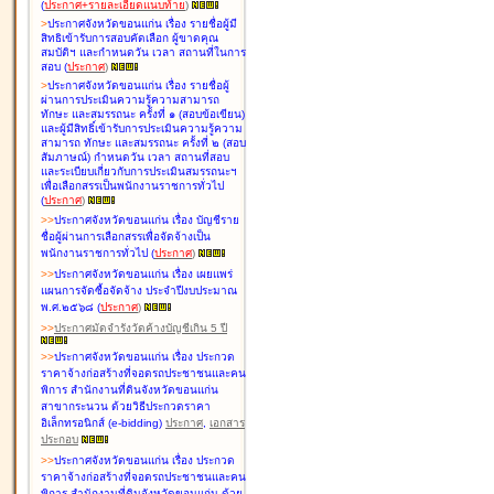
(
ประกาศ+รายละเอียดแนบท้าย
)
>
ประกาศจังหวัดขอนแก่น เรื่อง
รายชื่อผู้มี
สิทธิเข้ารับการสอบคัดเลือก ผู้ขาดคุณ
สมบัติฯ และกำหนดวัน เวลา สถานที่ในการ
สอบ
(
ประกาศ
)
>
ประกาศจังหวัดขอนแก่น เรื่อง
รายชื่อผู้
ผ่านการประเมินความรู้ความสามารถ
ทักษะ และสมรรถนะ ครั้งที่ ๑ (สอบข้อเขียน)
และผู้มีสิทธิ์เข้ารับการประเมินความรู้ความ
สามารถ ทักษะ และสมรรถนะ ครั้งที่ ๒ (สอบ
สัมภาษณ์) กำหนดวัน เวลา สถานที่สอบ
และระเบียบเกี่ยวกับการประเมินสมรรถนะฯ
เพื่อเลือกสรรเป็นพนักงานราชการทั่วไป
(
ประกาศ
)
>
>
ประกาศจังหวัดขอนแก่น เรื่อง
บัญชี
ราย
ชื่อผู้ผ่านการเลือกสรรเพื่อจัดจ้างเป็น
พนักงานราชการทั่วไป
(
ประกาศ
)
>
>
ประกาศจังหวัดขอนแก่น เรื่อง
เผยแพร่
แผนการจัดซื้อจัดจ้าง ประจำปีงบประมาณ
พ.ศ.๒๕๖๘
(
ประกาศ
)
>
>
ประกาศมัดจำรังวัดค้างบัญชีเกิน 5 ปี
>
>
ประกาศจังหวัดขอนแก่น เรื่อง ประกวด
ราคาจ้างก่อสร้างที่จอดรถประชาชนและคน
พิการ สำนักงานที่ดินจังหวัดขอนแก่น
สาขากระนวน ด้วยวิธีประกวดราคา
อิเล็กทรอนิกส์ (e-bidding)
ประกาศ
,
เอกสาร
ประกอบ
>
>
ประกาศจังหวัดขอนแก่น เรื่อง ประกวด
ราคาจ้างก่อสร้างที่จอดรถประชาชนและคน
พิการ สำนักงานที่ดินจังหวัดขอนแก่น ด้วย