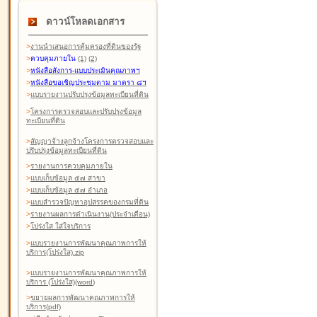
ดาวน์โหลดเอกสาร
>
งานนำเสนอการคุ้มครองที่ดินของรัฐ
>
ควบคุมภายใน
(1)
(2)
>
หนังสือสังการ-แบบประเมินคุณภาพฯ
>
หนังสือขอเชิญประชุมตาม มาตรา ๘ฯ
>
แบบรายงานปรับปรุงข้อมูลทะเบียนที่ดิน
>
โครงการตรวจสอบและปรับปรุงข้อมูล
ทะเบียนที่ดิน
>
สัญญาจ้างลูกจ้างโครงการตรวจสอบและ
ปรับปรุงข้อมูลทะเบียนที่ดิน
>
รายงานการควบคุมภายใน
>
แบบเก็บข้อมูล ๕๗ สาขา
>
แบบเก็บข้อมูล ๕๗ อำเภอ
>
แบบสำรวจปัญหาอุปสรรคของกรมที่ดิน
>
รายงานผลการดำเนินงาน(ประจำเดือน)
>
โปร่งใส ใส่ใจบริการ
>
แบบรายงานการพัฒนาคุณภาพการให้
บริการ(โปร่งใส).zip
>
แบบรายงานการพัฒนาคุณภาพการให้
บริการ (โปร่งใส)(word
)
>
ขยายผลการพัฒนาคุณภาพการให้
บริการ(pdf)