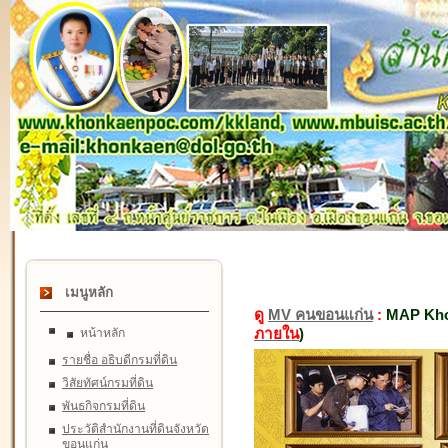
เมนูหลัก
ดู
MV คนขอนแก่น
:
MAP Kho
ภายใน
)
หน้าหลัก
รายชื่อ อธิบดีกรมที่ดิน
วิสัยทัศน์กรมที่ดิน
พันธกิจกรมที่ดิน
ประวัติสำนักงานที่ดินจังหวัด
ขอนแก่น