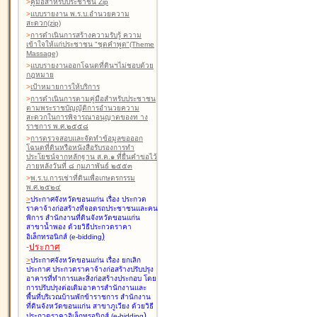
>
คู่มือสำหรับประชาชน Zip
>
แบบรายงาน พ.ร.บ.อำนวยความ
สะดวก(zip)
>
การดำเนินการสร้างความรับรู้ ความ
เข้าใจให้แก่ประชาชน "ชุดคำพูด"(Theme
Massage)
>
แบบรายงานออกโฉนดที่ดินฯไม่ชอบด้วย
กฎหมาย
>
เป้าหมายการให้บริการ
>
การดำเนินการตามคู่มือสำหรับประชาชน
ตามพระราชบัญญัติการอำนวยความ
สะดวกในการพิจารณาอนุญาตของท าง
ราชการ พ.ศ.๒๕๕๘
>
การตรวจสอบและจัดทำข้อมูลขอออก
โฉนดที่ดินหรือหนังสือรับรองการทำ
ประโยชน์จากหลักฐาน ส.ค.๑ ที่ยื่นคำขอไว้
ภายหลังวันที่ ๘ กุมภาพันธ์ ๒๕๕๓
>
พ.ร.บ.การเช่าที่ดินเพื่อเกษตรกรรม
พ.ศ.๒๕๒๔
>
ประกาศจังหวัดขอนแก่น เรื่อง ประกวด
ราคาจ้างก่อสร้างที่จอดรถประชาชนและคน
พิการ สำนักงานที่ดินจังหวัดขอนแก่น
สาขาน้ำพอง
ด้วยวิธีประกวดราคา
)
อิเล็กทรอนิกส์ (e-bidding
-
ประกาศ
>
ประกาศจังหวัดขอนแก่น เรื่อง ยกเลิก
ประกาศ ประกวดราคาจ้างก่อสร้างปรับปรุง
อาคารที่ทำการและสิ่งก่อสร้างประกอบ โดย
การปรับปรุงต่อเติมอาคารสำนักงานและ
พื้นที่บริเวณบ้านพักข้าราชการ สำนักงาน
ที่ดินจังหวัดขอนแก่น สาขาภูเวียง
ด้วยวิธี
)
ประกวดราคาอิเล็กทรอนิกส์ (e-bidding