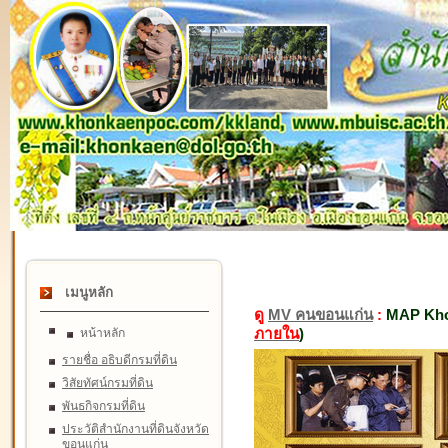
เมนูหลัก
ดู
MV คนขอนแก่น
:
MAP Kho
ภายใน
)
หน้าหลัก
รายชื่อ อธิบดีกรมที่ดิน
วิสัยทัศน์กรมที่ดิน
พันธกิจกรมที่ดิน
ประวัติสำนักงานที่ดินจังหวัด
ขอนแก่น