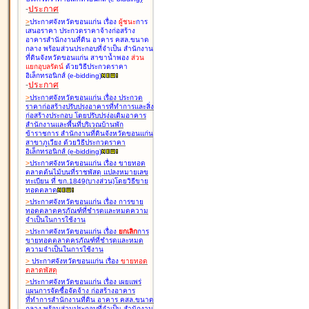
-
ประกาศ
>
ประกาศจังหวัดขอนแก่น เรื่อง
ผู้ชนะ
การ
เสนอราคา ประกวดราคาจ้างก่อสร้าง
อาคารสำนักงานที่ดิน อาคาร คสล.ขนาด
กลาง พร้อมส่วนประกอบที่จำเป็น สำนักงาน
ที่ดินจังหวัดขอนแก่น สาขาน้ำพอง
ส่วน
แยกอุบลรัตน์
ด้วยวิธีประกวดราคา
อิเล็กทรอนิกส์ (e-bidding
)
-
ประกาศ
>
ประกาศจังหวัดขอนแก่น เรื่อง
ประกวด
ราคาก่อสร้างปรับปรุงอาคารที่ทำการและสิ่ง
ก่อสร้างประกอบ โดยปรับปรุง่อเติมอาคาร
สำนักงานและพื้นที่บริเวณบ้านพัก
ข้าราชการ สำนักงานที่ดินจังหวัดขอนแก่น
สาขาภูเวียง ด้วยวิธีประกวดราคา
อิเล็กทรอนิกส์ (e-bidding
)
>
ประกาศจังหวัดขอนแก่น เรื่อง
ขายทอด
ตลาดต้นไม้บนที่ราชพัสดุ แปลงหมายเลข
ทะเบียน ที่ ขก.1849(บางส่วน)โดยวิธีขาย
ทอดตลาด
>
ประกาศจังหวัดขอนแก่น เรื่อง
การขาย
ทอดตลาดครุภัณฑ์ที่ชำรุดและหมดความ
จำเป็นในการใช้งาน
>
ประกาศจังหวัดขอนแก่น เรื่อง
ยกเลิก
การ
ขายทอดตลาดครุภัณฑ์ที่ชำรุดและหมด
ความจำเป็นในการใช้งาน
>
ประกาศจังหวัดขอนแก่น เรื่อง
ขายทอด
ตลาด
พัสดุ
>
ประกาศจังหวัดขอนแก่น เรื่อง
เผยแพร่
แผนการจัดซื้อจัดจ้าง ก่อสร้างอาคาร
ที่ทำการสำนักงานที่ดิน อาคาร คสล.ขนาด
กลาง พร้อมส่วนประกอบที่จำเป็น สำนักงาน