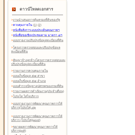
ดาวน์โหลดเอกสาร
>
งานนำเสนอการคุ้มครองที่ดินของรัฐ
>
ควบคุมภายใน
(1)
(2)
>
หนังสือสังการ-แบบประเมินคุณภาพฯ
>
หนังสือขอเชิญประชุมตาม มาตรา ๘ฯ
>
แบบรายงานปรับปรุงข้อมูลทะเบียนที่ดิน
>
โครงการตรวจสอบและปรับปรุงข้อมูล
ทะเบียนที่ดิน
>
สัญญาจ้างลูกจ้างโครงการตรวจสอบและ
ปรับปรุงข้อมูลทะเบียนที่ดิน
>
รายงานการควบคุมภายใน
>
แบบเก็บข้อมูล ๕๗ สาขา
>
แบบเก็บข้อมูล ๕๗ อำเภอ
>
แบบสำรวจปัญหาอุปสรรคของกรมที่ดิน
>
รายงานผลการดำเนินงาน(ประจำเดือน)
>
โปร่งใส ใส่ใจบริการ
>
แบบรายงานการพัฒนาคุณภาพการให้
บริการ(โปร่งใส).zip
>
แบบรายงานการพัฒนาคุณภาพการให้
บริการ (โปร่งใส)(word
)
>
ขยายผลการพัฒนาคุณภาพการให้
บริการ(pdf)