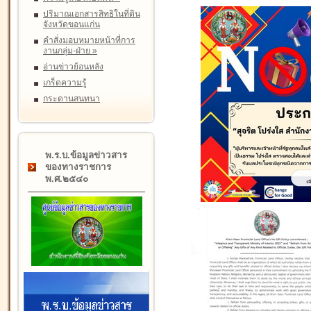
ปริมาณเอกสารสิทธิในที่ดิน
จังหวัดขอนแก่น
คำสั่งมอบหมายหน้าที่การ
งานกลุ่ม-ฝ่าย
»
อ่านข่าวย้อนหลัง
เกร็ดความรู้
กระดานสนทนา
พ.ร.บ.ข้อมูลข่าวสาร
ของทางราชการ
พ.ศ.๒๕๔๐