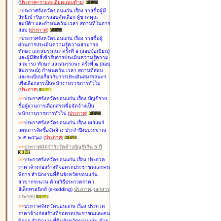
(
ประกาศ+รายละเอียดแนบท้าย
)
>
ประกาศจังหวัดขอนแก่น เรื่อง
รายชื่อผู้มี
สิทธิเข้ารับการสอบคัดเลือก ผู้ขาดคุณ
สมบัติฯ และกำหนดวัน เวลา สถานที่ในการ
สอบ
(
ประกาศ
)
>
ประกาศจังหวัดขอนแก่น เรื่อง
รายชื่อผู้
ผ่านการประเมินความรู้ความสามารถ
ทักษะ และสมรรถนะ ครั้งที่ ๑ (สอบข้อเขียน)
และผู้มีสิทธิ์เข้ารับการประเมินความรู้ความ
สามารถ ทักษะ และสมรรถนะ ครั้งที่ ๒ (สอบ
สัมภาษณ์) กำหนดวัน เวลา สถานที่สอบ
และระเบียบเกี่ยวกับการประเมินสมรรถนะฯ
เพื่อเลือกสรรเป็นพนักงานราชการทั่วไป
(
ประกาศ
)
>
>
ประกาศจังหวัดขอนแก่น เรื่อง
บัญชี
ราย
ชื่อผู้ผ่านการเลือกสรรเพื่อจัดจ้างเป็น
พนักงานราชการทั่วไป
(
ประกาศ
)
>
>
ประกาศจังหวัดขอนแก่น เรื่อง
เผยแพร่
แผนการจัดซื้อจัดจ้าง ประจำปีงบประมาณ
พ.ศ.๒๕๖๘
(
ประกาศ
)
>
>
ประกาศมัดจำรังวัดค้างบัญชีเกิน 5 ปี
>
>
ประกาศจังหวัดขอนแก่น เรื่อง ประกวด
ราคาจ้างก่อสร้างที่จอดรถประชาชนและคน
พิการ สำนักงานที่ดินจังหวัดขอนแก่น
สาขากระนวน ด้วยวิธีประกวดราคา
อิเล็กทรอนิกส์ (e-bidding)
ประกาศ
,
เอกสาร
ประกอบ
>
>
ประกาศจังหวัดขอนแก่น เรื่อง ประกวด
ราคาจ้างก่อสร้างที่จอดรถประชาชนและคน
พิการ สำนักงานที่ดินจังหวัดขอนแก่น ด้วย