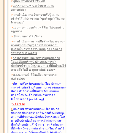
>
คู่มือสำหรับประชาชน Zip
>
แบบรายงาน พ.ร.บ.อำนวยความ
สะดวก(zip)
>
การดำเนินการสร้างความรับรู้ ความ
เข้าใจให้แก่ประชาชน "ชุดคำพูด"(Theme
Massage)
>
แบบรายงานออกโฉนดที่ดินฯไม่ชอบด้วย
กฎหมาย
>
เป้าหมายการให้บริการ
>
การดำเนินการตามคู่มือสำหรับประชาชน
ตามพระราชบัญญัติการอำนวยความ
สะดวกในการพิจารณาอนุญาตของท าง
ราชการ พ.ศ.๒๕๕๘
>
การตรวจสอบและจัดทำข้อมูลขอออก
โฉนดที่ดินหรือหนังสือรับรองการทำ
ประโยชน์จากหลักฐาน ส.ค.๑ ที่ยื่นคำขอไว้
ภายหลังวันที่ ๘ กุมภาพันธ์ ๒๕๕๓
>
พ.ร.บ.การเช่าที่ดินเพื่อเกษตรกรรม
พ.ศ.๒๕๒๔
>
ประกาศจังหวัดขอนแก่น เรื่อง ประกวด
ราคาจ้างก่อสร้างที่จอดรถประชาชนและคน
พิการ สำนักงานที่ดินจังหวัดขอนแก่น
สาขาน้ำพอง
ด้วยวิธีประกวดราคา
)
อิเล็กทรอนิกส์ (e-bidding
-
ประกาศ
>
ประกาศจังหวัดขอนแก่น เรื่อง ยกเลิก
ประกาศ ประกวดราคาจ้างก่อสร้างปรับปรุง
อาคารที่ทำการและสิ่งก่อสร้างประกอบ โดย
การปรับปรุงต่อเติมอาคารสำนักงานและ
พื้นที่บริเวณบ้านพักข้าราชการ สำนักงาน
ที่ดินจังหวัดขอนแก่น สาขาภูเวียง
ด้วยวิธี
)
ประกวดราคาอิเล็กทรอนิกส์ (e-bidding