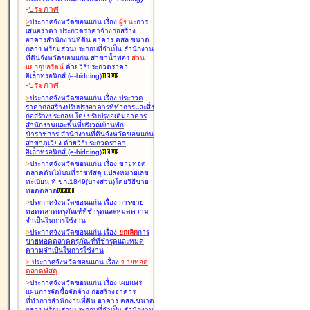
-
ประกาศ
>
ประกาศจังหวัดขอนแก่น เรื่อง
ผู้ชนะ
การ
เสนอราคา ประกวดราคาจ้างก่อสร้าง
อาคารสำนักงานที่ดิน อาคาร คสล.ขนาด
กลาง พร้อมส่วนประกอบที่จำเป็น สำนักงาน
ที่ดินจังหวัดขอนแก่น สาขาน้ำพอง
ส่วน
แยกอุบลรัตน์
ด้วยวิธีประกวดราคา
อิเล็กทรอนิกส์ (e-bidding
)
-
ประกาศ
>
ประกาศจังหวัดขอนแก่น เรื่อง
ประกวด
ราคาก่อสร้างปรับปรุงอาคารที่ทำการและสิ่ง
ก่อสร้างประกอบ โดยปรับปรุง่อเติมอาคาร
สำนักงานและพื้นที่บริเวณบ้านพัก
ข้าราชการ สำนักงานที่ดินจังหวัดขอนแก่น
สาขาภูเวียง ด้วยวิธีประกวดราคา
อิเล็กทรอนิกส์ (e-bidding
)
>
ประกาศจังหวัดขอนแก่น เรื่อง
ขายทอด
ตลาดต้นไม้บนที่ราชพัสดุ แปลงหมายเลข
ทะเบียน ที่ ขก.1849(บางส่วน)โดยวิธีขาย
ทอดตลาด
>
ประกาศจังหวัดขอนแก่น เรื่อง
การขาย
ทอดตลาดครุภัณฑ์ที่ชำรุดและหมดความ
จำเป็นในการใช้งาน
>
ประกาศจังหวัดขอนแก่น เรื่อง
ยกเลิก
การ
ขายทอดตลาดครุภัณฑ์ที่ชำรุดและหมด
ความจำเป็นในการใช้งาน
>
ประกาศจังหวัดขอนแก่น เรื่อง
ขายทอด
ตลาด
พัสดุ
>
ประกาศจังหวัดขอนแก่น เรื่อง
เผยแพร่
แผนการจัดซื้อจัดจ้าง ก่อสร้างอาคาร
ที่ทำการสำนักงานที่ดิน อาคาร คสล.ขนาด
กลาง พร้อมส่วนประกอบที่จำเป็น สำนักงาน