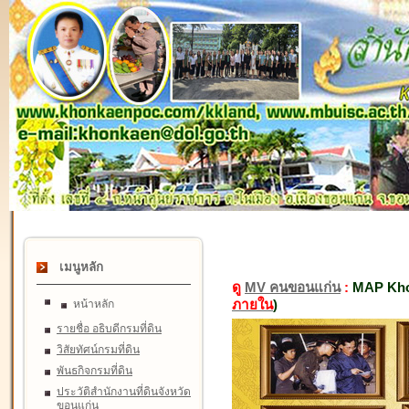
เมนูหลัก
ดู
MV คนขอนแก่น
:
MAP Kho
ภายใน
)
หน้าหลัก
รายชื่อ อธิบดีกรมที่ดิน
วิสัยทัศน์กรมที่ดิน
พันธกิจกรมที่ดิน
ประวัติสำนักงานที่ดินจังหวัด
ขอนแก่น