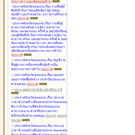
(
ประกาศ+รายละเอียดแนบท้าย
)
>
ประกาศจังหวัดขอนแก่น เรื่อง
รายชื่อผู้มี
สิทธิเข้ารับการสอบคัดเลือก ผู้ขาดคุณ
สมบัติฯ และกำหนดวัน เวลา สถานที่ในการ
สอบ
(
ประกาศ
)
>
ประกาศจังหวัดขอนแก่น เรื่อง
รายชื่อผู้
ผ่านการประเมินความรู้ความสามารถ
ทักษะ และสมรรถนะ ครั้งที่ ๑ (สอบข้อเขียน)
และผู้มีสิทธิ์เข้ารับการประเมินความรู้ความ
สามารถ ทักษะ และสมรรถนะ ครั้งที่ ๒ (สอบ
สัมภาษณ์) กำหนดวัน เวลา สถานที่สอบ
และระเบียบเกี่ยวกับการประเมินสมรรถนะฯ
เพื่อเลือกสรรเป็นพนักงานราชการทั่วไป
(
ประกาศ
)
>
>
ประกาศจังหวัดขอนแก่น เรื่อง
บัญชี
ราย
ชื่อผู้ผ่านการเลือกสรรเพื่อจัดจ้างเป็น
พนักงานราชการทั่วไป
(
ประกาศ
)
>
>
ประกาศจังหวัดขอนแก่น เรื่อง
เผยแพร่
แผนการจัดซื้อจัดจ้าง ประจำปีงบประมาณ
พ.ศ.๒๕๖๘
(
ประกาศ
)
>
>
ประกาศมัดจำรังวัดค้างบัญชีเกิน 5 ปี
>
>
ประกาศจังหวัดขอนแก่น เรื่อง ประกวด
ราคาจ้างก่อสร้างที่จอดรถประชาชนและคน
พิการ สำนักงานที่ดินจังหวัดขอนแก่น
สาขากระนวน ด้วยวิธีประกวดราคา
อิเล็กทรอนิกส์ (e-bidding)
ประกาศ
,
เอกสาร
ประกอบ
>
>
ประกาศจังหวัดขอนแก่น เรื่อง ประกวด
ราคาจ้างก่อสร้างที่จอดรถประชาชนและคน
พิการ สำนักงานที่ดินจังหวัดขอนแก่น ด้วย