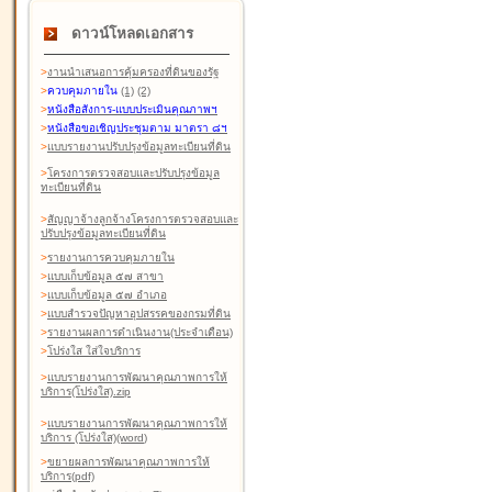
ดาวน์โหลดเอกสาร
>
งานนำเสนอการคุ้มครองที่ดินของรัฐ
>
ควบคุมภายใน
(1)
(2)
>
หนังสือสังการ-แบบประเมินคุณภาพฯ
>
หนังสือขอเชิญประชุมตาม มาตรา ๘ฯ
>
แบบรายงานปรับปรุงข้อมูลทะเบียนที่ดิน
>
โครงการตรวจสอบและปรับปรุงข้อมูล
ทะเบียนที่ดิน
>
สัญญาจ้างลูกจ้างโครงการตรวจสอบและ
ปรับปรุงข้อมูลทะเบียนที่ดิน
>
รายงานการควบคุมภายใน
>
แบบเก็บข้อมูล ๕๗ สาขา
>
แบบเก็บข้อมูล ๕๗ อำเภอ
>
แบบสำรวจปัญหาอุปสรรคของกรมที่ดิน
>
รายงานผลการดำเนินงาน(ประจำเดือน)
>
โปร่งใส ใส่ใจบริการ
>
แบบรายงานการพัฒนาคุณภาพการให้
บริการ(โปร่งใส).zip
>
แบบรายงานการพัฒนาคุณภาพการให้
บริการ (โปร่งใส)(word
)
>
ขยายผลการพัฒนาคุณภาพการให้
บริการ(pdf)