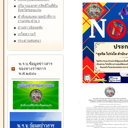
ปริมาณเอกสารสิทธิในที่ดิน
จังหวัดขอนแก่น
คำสั่งมอบหมายหน้าที่การ
งานกลุ่ม-ฝ่าย
»
อ่านข่าวย้อนหลัง
เกร็ดความรู้
กระดานสนทนา
พ.ร.บ.ข้อมูลข่าวสาร
ของทางราชการ
พ.ศ.๒๕๔๐