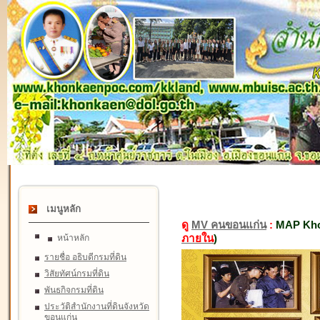
เมนูหลัก
ดู
MV คนขอนแก่น
:
MAP Kho
ภายใน
)
หน้าหลัก
รายชื่อ อธิบดีกรมที่ดิน
วิสัยทัศน์กรมที่ดิน
พันธกิจกรมที่ดิน
ประวัติสำนักงานที่ดินจังหวัด
ขอนแก่น