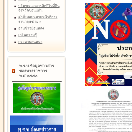
ปริมาณเอกสารสิทธิในที่ดิน
จังหวัดขอนแก่น
คำสั่งมอบหมายหน้าที่การ
งานกลุ่ม-ฝ่าย
»
อ่านข่าวย้อนหลัง
เกร็ดความรู้
กระดานสนทนา
พ.ร.บ.ข้อมูลข่าวสาร
ของทางราชการ
พ.ศ.๒๕๔๐