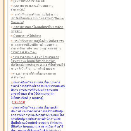
>
คู่มือสำหรับประชาชน Zip
>
แบบรายงาน พ.ร.บ.อำนวยความ
สะดวก(zip)
>
การดำเนินการสร้างความรับรู้ ความ
เข้าใจให้แก่ประชาชน "ชุดคำพูด"(Theme
Massage)
>
แบบรายงานออกโฉนดที่ดินฯไม่ชอบด้วย
กฎหมาย
>
เป้าหมายการให้บริการ
>
การดำเนินการตามคู่มือสำหรับประชาชน
ตามพระราชบัญญัติการอำนวยความ
สะดวกในการพิจารณาอนุญาตของท าง
ราชการ พ.ศ.๒๕๕๘
>
การตรวจสอบและจัดทำข้อมูลขอออก
โฉนดที่ดินหรือหนังสือรับรองการทำ
ประโยชน์จากหลักฐาน ส.ค.๑ ที่ยื่นคำขอไว้
ภายหลังวันที่ ๘ กุมภาพันธ์ ๒๕๕๓
>
พ.ร.บ.การเช่าที่ดินเพื่อเกษตรกรรม
พ.ศ.๒๕๒๔
>
ประกาศจังหวัดขอนแก่น เรื่อง ประกวด
ราคาจ้างก่อสร้างที่จอดรถประชาชนและคน
พิการ สำนักงานที่ดินจังหวัดขอนแก่น
สาขาน้ำพอง
ด้วยวิธีประกวดราคา
)
อิเล็กทรอนิกส์ (e-bidding
-
ประกาศ
>
ประกาศจังหวัดขอนแก่น เรื่อง ยกเลิก
ประกาศ ประกวดราคาจ้างก่อสร้างปรับปรุง
อาคารที่ทำการและสิ่งก่อสร้างประกอบ โดย
การปรับปรุงต่อเติมอาคารสำนักงานและ
พื้นที่บริเวณบ้านพักข้าราชการ สำนักงาน
ที่ดินจังหวัดขอนแก่น สาขาภูเวียง
ด้วยวิธี
)
ประกวดราคาอิเล็กทรอนิกส์ (e-bidding