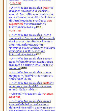
-
ประกาศ
>
ประกาศจังหวัดขอนแก่น เรื่อง
ผู้ชนะ
การ
เสนอราคา ประกวดราคาจ้างก่อสร้าง
อาคารสำนักงานที่ดิน อาคาร คสล.ขนาด
กลาง พร้อมส่วนประกอบที่จำเป็น สำนักงาน
ที่ดินจังหวัดขอนแก่น สาขาน้ำพอง
ส่วน
แยกอุบลรัตน์
ด้วยวิธีประกวดราคา
อิเล็กทรอนิกส์ (e-bidding
)
-
ประกาศ
>
ประกาศจังหวัดขอนแก่น เรื่อง
ประกวด
ราคาก่อสร้างปรับปรุงอาคารที่ทำการและสิ่ง
ก่อสร้างประกอบ โดยปรับปรุง่อเติมอาคาร
สำนักงานและพื้นที่บริเวณบ้านพัก
ข้าราชการ สำนักงานที่ดินจังหวัดขอนแก่น
สาขาภูเวียง ด้วยวิธีประกวดราคา
อิเล็กทรอนิกส์ (e-bidding
)
>
ประกาศจังหวัดขอนแก่น เรื่อง
ขายทอด
ตลาดต้นไม้บนที่ราชพัสดุ แปลงหมายเลข
ทะเบียน ที่ ขก.1849(บางส่วน)โดยวิธีขาย
ทอดตลาด
>
ประกาศจังหวัดขอนแก่น เรื่อง
การขาย
ทอดตลาดครุภัณฑ์ที่ชำรุดและหมดความ
จำเป็นในการใช้งาน
>
ประกาศจังหวัดขอนแก่น เรื่อง
ยกเลิก
การ
ขายทอดตลาดครุภัณฑ์ที่ชำรุดและหมด
ความจำเป็นในการใช้งาน
>
ประกาศจังหวัดขอนแก่น เรื่อง
ขายทอด
ตลาด
พัสดุ
>
ประกาศจังหวัดขอนแก่น เรื่อง
เผยแพร่
แผนการจัดซื้อจัดจ้าง ก่อสร้างอาคาร
ที่ทำการสำนักงานที่ดิน อาคาร คสล.ขนาด
กลาง พร้อมส่วนประกอบที่จำเป็น สำนักงาน