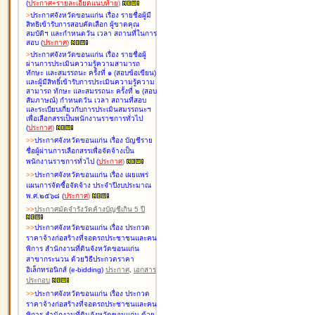
(
ประกาศ+รายละเอียดแนบท้าย
)
>
ประกาศจังหวัดขอนแก่น เรื่อง
รายชื่อผู้มี
สิทธิเข้ารับการสอบคัดเลือก ผู้ขาดคุณ
สมบัติฯ และกำหนดวัน เวลา สถานที่ในการ
สอบ
(
ประกาศ
)
>
ประกาศจังหวัดขอนแก่น เรื่อง
รายชื่อผู้
ผ่านการประเมินความรู้ความสามารถ
ทักษะ และสมรรถนะ ครั้งที่ ๑ (สอบข้อเขียน)
และผู้มีสิทธิ์เข้ารับการประเมินความรู้ความ
สามารถ ทักษะ และสมรรถนะ ครั้งที่ ๒ (สอบ
สัมภาษณ์) กำหนดวัน เวลา สถานที่สอบ
และระเบียบเกี่ยวกับการประเมินสมรรถนะฯ
เพื่อเลือกสรรเป็นพนักงานราชการทั่วไป
(
ประกาศ
)
>
>
ประกาศจังหวัดขอนแก่น เรื่อง
บัญชี
ราย
ชื่อผู้ผ่านการเลือกสรรเพื่อจัดจ้างเป็น
พนักงานราชการทั่วไป
(
ประกาศ
)
>
>
ประกาศจังหวัดขอนแก่น เรื่อง
เผยแพร่
แผนการจัดซื้อจัดจ้าง ประจำปีงบประมาณ
พ.ศ.๒๕๖๘
(
ประกาศ
)
>
>
ประกาศมัดจำรังวัดค้างบัญชีเกิน 5 ปี
>
>
ประกาศจังหวัดขอนแก่น เรื่อง ประกวด
ราคาจ้างก่อสร้างที่จอดรถประชาชนและคน
พิการ สำนักงานที่ดินจังหวัดขอนแก่น
สาขากระนวน ด้วยวิธีประกวดราคา
อิเล็กทรอนิกส์ (e-bidding)
ประกาศ
,
เอกสาร
ประกอบ
>
>
ประกาศจังหวัดขอนแก่น เรื่อง ประกวด
ราคาจ้างก่อสร้างที่จอดรถประชาชนและคน
พิการ สำนักงานที่ดินจังหวัดขอนแก่น ด้วย