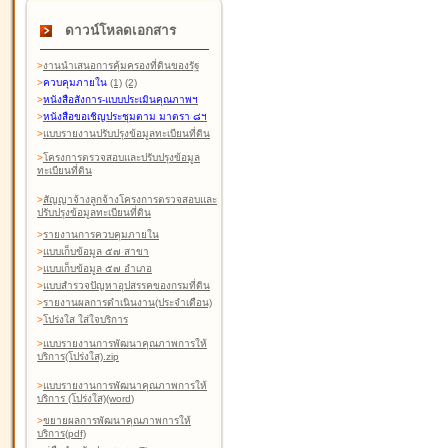
ดาวน์โหลดเอกสาร
>
งานนำเสนอการคุ้มครองที่ดินของรัฐ
>
ควบคุมภายใน
(1)
(2)
>
หนังสือสังการ-แบบประเมินคุณภาพฯ
>
หนังสือขอเชิญประชุมตาม มาตรา ๘ฯ
>
แบบรายงานปรับปรุงข้อมูลทะเบียนที่ดิน
>
โครงการตรวจสอบและปรับปรุงข้อมูล
ทะเบียนที่ดิน
>
สัญญาจ้างลูกจ้างโครงการตรวจสอบและ
ปรับปรุงข้อมูลทะเบียนที่ดิน
>
รายงานการควบคุมภายใน
>
แบบเก็บข้อมูล ๕๗ สาขา
>
แบบเก็บข้อมูล ๕๗ อำเภอ
>
แบบสำรวจปัญหาอุปสรรคของกรมที่ดิน
>
รายงานผลการดำเนินงาน(ประจำเดือน)
>
โปร่งใส ใส่ใจบริการ
>
แบบรายงานการพัฒนาคุณภาพการให้
บริการ(โปร่งใส).zip
>
แบบรายงานการพัฒนาคุณภาพการให้
บริการ (โปร่งใส)(word
)
>
ขยายผลการพัฒนาคุณภาพการให้
บริการ(pdf)