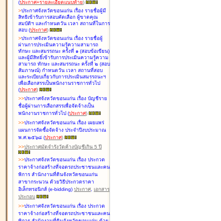
(
ประกาศ+รายละเอียดแนบท้าย
)
>
ประกาศจังหวัดขอนแก่น เรื่อง
รายชื่อผู้มี
สิทธิเข้ารับการสอบคัดเลือก ผู้ขาดคุณ
สมบัติฯ และกำหนดวัน เวลา สถานที่ในการ
สอบ
(
ประกาศ
)
>
ประกาศจังหวัดขอนแก่น เรื่อง
รายชื่อผู้
ผ่านการประเมินความรู้ความสามารถ
ทักษะ และสมรรถนะ ครั้งที่ ๑ (สอบข้อเขียน)
และผู้มีสิทธิ์เข้ารับการประเมินความรู้ความ
สามารถ ทักษะ และสมรรถนะ ครั้งที่ ๒ (สอบ
สัมภาษณ์) กำหนดวัน เวลา สถานที่สอบ
และระเบียบเกี่ยวกับการประเมินสมรรถนะฯ
เพื่อเลือกสรรเป็นพนักงานราชการทั่วไป
(
ประกาศ
)
>
>
ประกาศจังหวัดขอนแก่น เรื่อง
บัญชี
ราย
ชื่อผู้ผ่านการเลือกสรรเพื่อจัดจ้างเป็น
พนักงานราชการทั่วไป
(
ประกาศ
)
>
>
ประกาศจังหวัดขอนแก่น เรื่อง
เผยแพร่
แผนการจัดซื้อจัดจ้าง ประจำปีงบประมาณ
พ.ศ.๒๕๖๘
(
ประกาศ
)
>
>
ประกาศมัดจำรังวัดค้างบัญชีเกิน 5 ปี
>
>
ประกาศจังหวัดขอนแก่น เรื่อง ประกวด
ราคาจ้างก่อสร้างที่จอดรถประชาชนและคน
พิการ สำนักงานที่ดินจังหวัดขอนแก่น
สาขากระนวน ด้วยวิธีประกวดราคา
อิเล็กทรอนิกส์ (e-bidding)
ประกาศ
,
เอกสาร
ประกอบ
>
>
ประกาศจังหวัดขอนแก่น เรื่อง ประกวด
ราคาจ้างก่อสร้างที่จอดรถประชาชนและคน
พิการ สำนักงานที่ดินจังหวัดขอนแก่น ด้วย