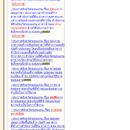
-
ประกาศ
>
ประกาศจังหวัดขอนแก่น เรื่อง
ผู้ชนะ
การ
เสนอราคา ประกวดราคาจ้างก่อสร้าง
อาคารสำนักงานที่ดิน อาคาร คสล.ขนาด
กลาง พร้อมส่วนประกอบที่จำเป็น สำนักงาน
ที่ดินจังหวัดขอนแก่น สาขาน้ำพอง
ส่วน
แยกอุบลรัตน์
ด้วยวิธีประกวดราคา
อิเล็กทรอนิกส์ (e-bidding
)
-
ประกาศ
>
ประกาศจังหวัดขอนแก่น เรื่อง
ประกวด
ราคาก่อสร้างปรับปรุงอาคารที่ทำการและสิ่ง
ก่อสร้างประกอบ โดยปรับปรุง่อเติมอาคาร
สำนักงานและพื้นที่บริเวณบ้านพัก
ข้าราชการ สำนักงานที่ดินจังหวัดขอนแก่น
สาขาภูเวียง ด้วยวิธีประกวดราคา
อิเล็กทรอนิกส์ (e-bidding
)
>
ประกาศจังหวัดขอนแก่น เรื่อง
ขายทอด
ตลาดต้นไม้บนที่ราชพัสดุ แปลงหมายเลข
ทะเบียน ที่ ขก.1849(บางส่วน)โดยวิธีขาย
ทอดตลาด
>
ประกาศจังหวัดขอนแก่น เรื่อง
การขาย
ทอดตลาดครุภัณฑ์ที่ชำรุดและหมดความ
จำเป็นในการใช้งาน
>
ประกาศจังหวัดขอนแก่น เรื่อง
ยกเลิก
การ
ขายทอดตลาดครุภัณฑ์ที่ชำรุดและหมด
ความจำเป็นในการใช้งาน
>
ประกาศจังหวัดขอนแก่น เรื่อง
ขายทอด
ตลาด
พัสดุ
>
ประกาศจังหวัดขอนแก่น เรื่อง
เผยแพร่
แผนการจัดซื้อจัดจ้าง ก่อสร้างอาคาร
ที่ทำการสำนักงานที่ดิน อาคาร คสล.ขนาด
กลาง พร้อมส่วนประกอบที่จำเป็น สำนักงาน