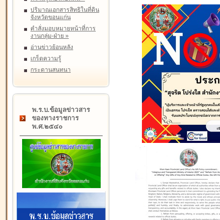
ปริมาณเอกสารสิทธิในที่ดิน
จังหวัดขอนแก่น
คำสั่งมอบหมายหน้าที่การ
งานกลุ่ม-ฝ่าย
»
อ่านข่าวย้อนหลัง
เกร็ดความรู้
กระดานสนทนา
พ.ร.บ.ข้อมูลข่าวสาร
ของทางราชการ
พ.ศ.๒๕๔๐