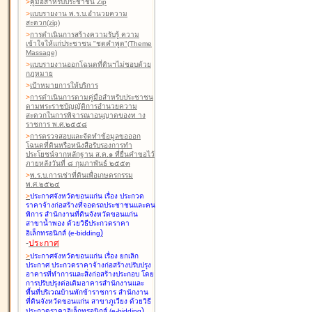
>
คู่มือสำหรับประชาชน Zip
>
แบบรายงาน พ.ร.บ.อำนวยความ
สะดวก(zip)
>
การดำเนินการสร้างความรับรู้ ความ
เข้าใจให้แก่ประชาชน "ชุดคำพูด"(Theme
Massage)
>
แบบรายงานออกโฉนดที่ดินฯไม่ชอบด้วย
กฎหมาย
>
เป้าหมายการให้บริการ
>
การดำเนินการตามคู่มือสำหรับประชาชน
ตามพระราชบัญญัติการอำนวยความ
สะดวกในการพิจารณาอนุญาตของท าง
ราชการ พ.ศ.๒๕๕๘
>
การตรวจสอบและจัดทำข้อมูลขอออก
โฉนดที่ดินหรือหนังสือรับรองการทำ
ประโยชน์จากหลักฐาน ส.ค.๑ ที่ยื่นคำขอไว้
ภายหลังวันที่ ๘ กุมภาพันธ์ ๒๕๕๓
>
พ.ร.บ.การเช่าที่ดินเพื่อเกษตรกรรม
พ.ศ.๒๕๒๔
>
ประกาศจังหวัดขอนแก่น เรื่อง ประกวด
ราคาจ้างก่อสร้างที่จอดรถประชาชนและคน
พิการ สำนักงานที่ดินจังหวัดขอนแก่น
สาขาน้ำพอง
ด้วยวิธีประกวดราคา
)
อิเล็กทรอนิกส์ (e-bidding
-
ประกาศ
>
ประกาศจังหวัดขอนแก่น เรื่อง ยกเลิก
ประกาศ ประกวดราคาจ้างก่อสร้างปรับปรุง
อาคารที่ทำการและสิ่งก่อสร้างประกอบ โดย
การปรับปรุงต่อเติมอาคารสำนักงานและ
พื้นที่บริเวณบ้านพักข้าราชการ สำนักงาน
ที่ดินจังหวัดขอนแก่น สาขาภูเวียง
ด้วยวิธี
)
ประกวดราคาอิเล็กทรอนิกส์ (e-bidding