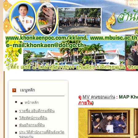
เมนูหลัก
ดู
MV คนขอนแก่น
:
MAP Kho
ภายใน
)
หน้าหลัก
รายชื่อ อธิบดีกรมที่ดิน
วิสัยทัศน์กรมที่ดิน
พันธกิจกรมที่ดิน
ประวัติสำนักงานที่ดินจังหวัด
ขอนแก่น