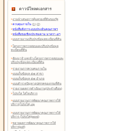
ดาวน์โหลดเอกสาร
>
งานนำเสนอการคุ้มครองที่ดินของรัฐ
>
ควบคุมภายใน
(1)
(2)
>
หนังสือสังการ-แบบประเมินคุณภาพฯ
>
หนังสือขอเชิญประชุมตาม มาตรา ๘ฯ
>
แบบรายงานปรับปรุงข้อมูลทะเบียนที่ดิน
>
โครงการตรวจสอบและปรับปรุงข้อมูล
ทะเบียนที่ดิน
>
สัญญาจ้างลูกจ้างโครงการตรวจสอบและ
ปรับปรุงข้อมูลทะเบียนที่ดิน
>
รายงานการควบคุมภายใน
>
แบบเก็บข้อมูล ๕๗ สาขา
>
แบบเก็บข้อมูล ๕๗ อำเภอ
>
แบบสำรวจปัญหาอุปสรรคของกรมที่ดิน
>
รายงานผลการดำเนินงาน(ประจำเดือน)
>
โปร่งใส ใส่ใจบริการ
>
แบบรายงานการพัฒนาคุณภาพการให้
บริการ(โปร่งใส).zip
>
แบบรายงานการพัฒนาคุณภาพการให้
บริการ (โปร่งใส)(word
)
>
ขยายผลการพัฒนาคุณภาพการให้
บริการ(pdf)