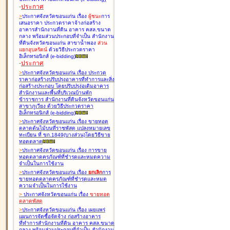
-
ประกาศ
>
ประกาศจังหวัดขอนแก่น เรื่อง
ผู้ชนะ
การ
เสนอราคา ประกวดราคาจ้างก่อสร้าง
อาคารสำนักงานที่ดิน อาคาร คสล.ขนาด
กลาง พร้อมส่วนประกอบที่จำเป็น สำนักงาน
ที่ดินจังหวัดขอนแก่น สาขาน้ำพอง
ส่วน
แยกอุบลรัตน์
ด้วยวิธีประกวดราคา
อิเล็กทรอนิกส์ (e-bidding
)
-
ประกาศ
>
ประกาศจังหวัดขอนแก่น เรื่อง
ประกวด
ราคาก่อสร้างปรับปรุงอาคารที่ทำการและสิ่ง
ก่อสร้างประกอบ โดยปรับปรุง่อเติมอาคาร
สำนักงานและพื้นที่บริเวณบ้านพัก
ข้าราชการ สำนักงานที่ดินจังหวัดขอนแก่น
สาขาภูเวียง ด้วยวิธีประกวดราคา
อิเล็กทรอนิกส์ (e-bidding
)
>
ประกาศจังหวัดขอนแก่น เรื่อง
ขายทอด
ตลาดต้นไม้บนที่ราชพัสดุ แปลงหมายเลข
ทะเบียน ที่ ขก.1849(บางส่วน)โดยวิธีขาย
ทอดตลาด
>
ประกาศจังหวัดขอนแก่น เรื่อง
การขาย
ทอดตลาดครุภัณฑ์ที่ชำรุดและหมดความ
จำเป็นในการใช้งาน
>
ประกาศจังหวัดขอนแก่น เรื่อง
ยกเลิก
การ
ขายทอดตลาดครุภัณฑ์ที่ชำรุดและหมด
ความจำเป็นในการใช้งาน
>
ประกาศจังหวัดขอนแก่น เรื่อง
ขายทอด
ตลาด
พัสดุ
>
ประกาศจังหวัดขอนแก่น เรื่อง
เผยแพร่
แผนการจัดซื้อจัดจ้าง ก่อสร้างอาคาร
ที่ทำการสำนักงานที่ดิน อาคาร คสล.ขนาด
กลาง พร้อมส่วนประกอบที่จำเป็น สำนักงาน