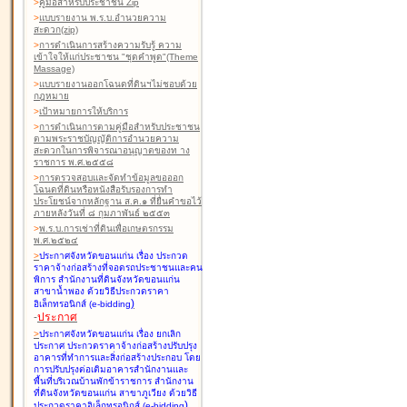
>
คู่มือสำหรับประชาชน Zip
>
แบบรายงาน พ.ร.บ.อำนวยความ
สะดวก(zip)
>
การดำเนินการสร้างความรับรู้ ความ
เข้าใจให้แก่ประชาชน "ชุดคำพูด"(Theme
Massage)
>
แบบรายงานออกโฉนดที่ดินฯไม่ชอบด้วย
กฎหมาย
>
เป้าหมายการให้บริการ
>
การดำเนินการตามคู่มือสำหรับประชาชน
ตามพระราชบัญญัติการอำนวยความ
สะดวกในการพิจารณาอนุญาตของท าง
ราชการ พ.ศ.๒๕๕๘
>
การตรวจสอบและจัดทำข้อมูลขอออก
โฉนดที่ดินหรือหนังสือรับรองการทำ
ประโยชน์จากหลักฐาน ส.ค.๑ ที่ยื่นคำขอไว้
ภายหลังวันที่ ๘ กุมภาพันธ์ ๒๕๕๓
>
พ.ร.บ.การเช่าที่ดินเพื่อเกษตรกรรม
พ.ศ.๒๕๒๔
>
ประกาศจังหวัดขอนแก่น เรื่อง ประกวด
ราคาจ้างก่อสร้างที่จอดรถประชาชนและคน
พิการ สำนักงานที่ดินจังหวัดขอนแก่น
สาขาน้ำพอง
ด้วยวิธีประกวดราคา
)
อิเล็กทรอนิกส์ (e-bidding
-
ประกาศ
>
ประกาศจังหวัดขอนแก่น เรื่อง ยกเลิก
ประกาศ ประกวดราคาจ้างก่อสร้างปรับปรุง
อาคารที่ทำการและสิ่งก่อสร้างประกอบ โดย
การปรับปรุงต่อเติมอาคารสำนักงานและ
พื้นที่บริเวณบ้านพักข้าราชการ สำนักงาน
ที่ดินจังหวัดขอนแก่น สาขาภูเวียง
ด้วยวิธี
)
ประกวดราคาอิเล็กทรอนิกส์ (e-bidding