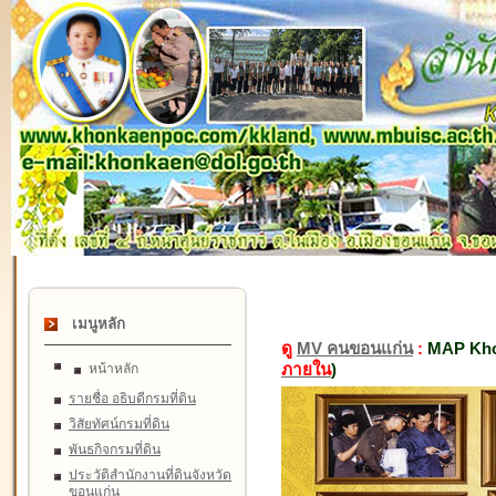
เมนูหลัก
ดู
MV คนขอนแก่น
:
MAP Kho
ภายใน
)
หน้าหลัก
รายชื่อ อธิบดีกรมที่ดิน
วิสัยทัศน์กรมที่ดิน
พันธกิจกรมที่ดิน
ประวัติสำนักงานที่ดินจังหวัด
ขอนแก่น