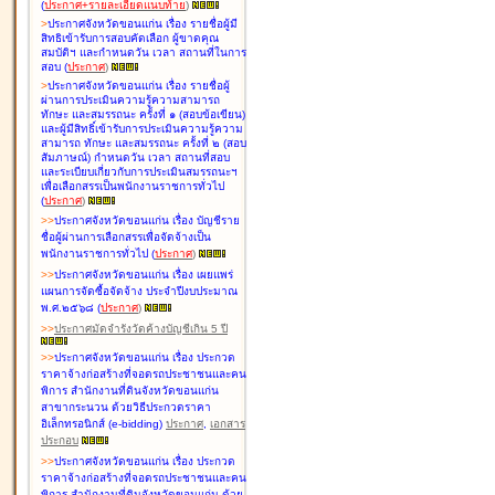
(
ประกาศ+รายละเอียดแนบท้าย
)
>
ประกาศจังหวัดขอนแก่น เรื่อง
รายชื่อผู้มี
สิทธิเข้ารับการสอบคัดเลือก ผู้ขาดคุณ
สมบัติฯ และกำหนดวัน เวลา สถานที่ในการ
สอบ
(
ประกาศ
)
>
ประกาศจังหวัดขอนแก่น เรื่อง
รายชื่อผู้
ผ่านการประเมินความรู้ความสามารถ
ทักษะ และสมรรถนะ ครั้งที่ ๑ (สอบข้อเขียน)
และผู้มีสิทธิ์เข้ารับการประเมินความรู้ความ
สามารถ ทักษะ และสมรรถนะ ครั้งที่ ๒ (สอบ
สัมภาษณ์) กำหนดวัน เวลา สถานที่สอบ
และระเบียบเกี่ยวกับการประเมินสมรรถนะฯ
เพื่อเลือกสรรเป็นพนักงานราชการทั่วไป
(
ประกาศ
)
>
>
ประกาศจังหวัดขอนแก่น เรื่อง
บัญชี
ราย
ชื่อผู้ผ่านการเลือกสรรเพื่อจัดจ้างเป็น
พนักงานราชการทั่วไป
(
ประกาศ
)
>
>
ประกาศจังหวัดขอนแก่น เรื่อง
เผยแพร่
แผนการจัดซื้อจัดจ้าง ประจำปีงบประมาณ
พ.ศ.๒๕๖๘
(
ประกาศ
)
>
>
ประกาศมัดจำรังวัดค้างบัญชีเกิน 5 ปี
>
>
ประกาศจังหวัดขอนแก่น เรื่อง ประกวด
ราคาจ้างก่อสร้างที่จอดรถประชาชนและคน
พิการ สำนักงานที่ดินจังหวัดขอนแก่น
สาขากระนวน ด้วยวิธีประกวดราคา
อิเล็กทรอนิกส์ (e-bidding)
ประกาศ
,
เอกสาร
ประกอบ
>
>
ประกาศจังหวัดขอนแก่น เรื่อง ประกวด
ราคาจ้างก่อสร้างที่จอดรถประชาชนและคน
พิการ สำนักงานที่ดินจังหวัดขอนแก่น ด้วย