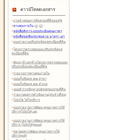
ดาวน์โหลดเอกสาร
>
งานนำเสนอการคุ้มครองที่ดินของรัฐ
>
ควบคุมภายใน
(1)
(2)
>
หนังสือสังการ-แบบประเมินคุณภาพฯ
>
หนังสือขอเชิญประชุมตาม มาตรา ๘ฯ
>
แบบรายงานปรับปรุงข้อมูลทะเบียนที่ดิน
>
โครงการตรวจสอบและปรับปรุงข้อมูล
ทะเบียนที่ดิน
>
สัญญาจ้างลูกจ้างโครงการตรวจสอบและ
ปรับปรุงข้อมูลทะเบียนที่ดิน
>
รายงานการควบคุมภายใน
>
แบบเก็บข้อมูล ๕๗ สาขา
>
แบบเก็บข้อมูล ๕๗ อำเภอ
>
แบบสำรวจปัญหาอุปสรรคของกรมที่ดิน
>
รายงานผลการดำเนินงาน(ประจำเดือน)
>
โปร่งใส ใส่ใจบริการ
>
แบบรายงานการพัฒนาคุณภาพการให้
บริการ(โปร่งใส).zip
>
แบบรายงานการพัฒนาคุณภาพการให้
บริการ (โปร่งใส)(word
)
>
ขยายผลการพัฒนาคุณภาพการให้
บริการ(pdf)