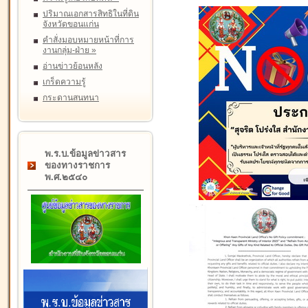
ปริมาณเอกสารสิทธิในที่ดิน
จังหวัดขอนแก่น
คำสั่งมอบหมายหน้าที่การ
งานกลุ่ม-ฝ่าย
»
อ่านข่าวย้อนหลัง
เกร็ดความรู้
กระดานสนทนา
พ.ร.บ.ข้อมูลข่าวสาร
ของทางราชการ
พ.ศ.๒๕๔๐