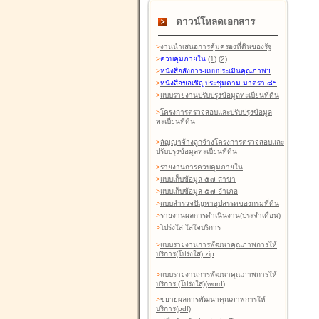
ดาวน์โหลดเอกสาร
>
งานนำเสนอการคุ้มครองที่ดินของรัฐ
>
ควบคุมภายใน
(1)
(2)
>
หนังสือสังการ-แบบประเมินคุณภาพฯ
>
หนังสือขอเชิญประชุมตาม มาตรา ๘ฯ
>
แบบรายงานปรับปรุงข้อมูลทะเบียนที่ดิน
>
โครงการตรวจสอบและปรับปรุงข้อมูล
ทะเบียนที่ดิน
>
สัญญาจ้างลูกจ้างโครงการตรวจสอบและ
ปรับปรุงข้อมูลทะเบียนที่ดิน
>
รายงานการควบคุมภายใน
>
แบบเก็บข้อมูล ๕๗ สาขา
>
แบบเก็บข้อมูล ๕๗ อำเภอ
>
แบบสำรวจปัญหาอุปสรรคของกรมที่ดิน
>
รายงานผลการดำเนินงาน(ประจำเดือน)
>
โปร่งใส ใส่ใจบริการ
>
แบบรายงานการพัฒนาคุณภาพการให้
บริการ(โปร่งใส).zip
>
แบบรายงานการพัฒนาคุณภาพการให้
บริการ (โปร่งใส)(word
)
>
ขยายผลการพัฒนาคุณภาพการให้
บริการ(pdf)