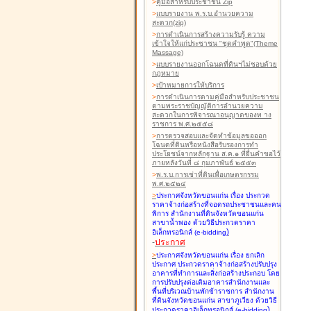
>
คู่มือสำหรับประชาชน Zip
>
แบบรายงาน พ.ร.บ.อำนวยความ
สะดวก(zip)
>
การดำเนินการสร้างความรับรู้ ความ
เข้าใจให้แก่ประชาชน "ชุดคำพูด"(Theme
Massage)
>
แบบรายงานออกโฉนดที่ดินฯไม่ชอบด้วย
กฎหมาย
>
เป้าหมายการให้บริการ
>
การดำเนินการตามคู่มือสำหรับประชาชน
ตามพระราชบัญญัติการอำนวยความ
สะดวกในการพิจารณาอนุญาตของท าง
ราชการ พ.ศ.๒๕๕๘
>
การตรวจสอบและจัดทำข้อมูลขอออก
โฉนดที่ดินหรือหนังสือรับรองการทำ
ประโยชน์จากหลักฐาน ส.ค.๑ ที่ยื่นคำขอไว้
ภายหลังวันที่ ๘ กุมภาพันธ์ ๒๕๕๓
>
พ.ร.บ.การเช่าที่ดินเพื่อเกษตรกรรม
พ.ศ.๒๕๒๔
>
ประกาศจังหวัดขอนแก่น เรื่อง ประกวด
ราคาจ้างก่อสร้างที่จอดรถประชาชนและคน
พิการ สำนักงานที่ดินจังหวัดขอนแก่น
สาขาน้ำพอง
ด้วยวิธีประกวดราคา
)
อิเล็กทรอนิกส์ (e-bidding
-
ประกาศ
>
ประกาศจังหวัดขอนแก่น เรื่อง ยกเลิก
ประกาศ ประกวดราคาจ้างก่อสร้างปรับปรุง
อาคารที่ทำการและสิ่งก่อสร้างประกอบ โดย
การปรับปรุงต่อเติมอาคารสำนักงานและ
พื้นที่บริเวณบ้านพักข้าราชการ สำนักงาน
ที่ดินจังหวัดขอนแก่น สาขาภูเวียง
ด้วยวิธี
)
ประกวดราคาอิเล็กทรอนิกส์ (e-bidding