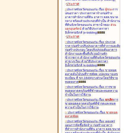
-
ประกาศ
>
ประกาศจังหวัดขอนแก่น เรื่อง
ผู้ชนะ
การ
เสนอราคา ประกวดราคาจ้างก่อสร้าง
อาคารสำนักงานที่ดิน อาคาร คสล.ขนาด
กลาง พร้อมส่วนประกอบที่จำเป็น สำนักงาน
ที่ดินจังหวัดขอนแก่น สาขาน้ำพอง
ส่วน
แยกอุบลรัตน์
ด้วยวิธีประกวดราคา
อิเล็กทรอนิกส์ (e-bidding
)
-
ประกาศ
>
ประกาศจังหวัดขอนแก่น เรื่อง
ประกวด
ราคาก่อสร้างปรับปรุงอาคารที่ทำการและสิ่ง
ก่อสร้างประกอบ โดยปรับปรุง่อเติมอาคาร
สำนักงานและพื้นที่บริเวณบ้านพัก
ข้าราชการ สำนักงานที่ดินจังหวัดขอนแก่น
สาขาภูเวียง ด้วยวิธีประกวดราคา
อิเล็กทรอนิกส์ (e-bidding
)
>
ประกาศจังหวัดขอนแก่น เรื่อง
ขายทอด
ตลาดต้นไม้บนที่ราชพัสดุ แปลงหมายเลข
ทะเบียน ที่ ขก.1849(บางส่วน)โดยวิธีขาย
ทอดตลาด
>
ประกาศจังหวัดขอนแก่น เรื่อง
การขาย
ทอดตลาดครุภัณฑ์ที่ชำรุดและหมดความ
จำเป็นในการใช้งาน
>
ประกาศจังหวัดขอนแก่น เรื่อง
ยกเลิก
การ
ขายทอดตลาดครุภัณฑ์ที่ชำรุดและหมด
ความจำเป็นในการใช้งาน
>
ประกาศจังหวัดขอนแก่น เรื่อง
ขายทอด
ตลาด
พัสดุ
>
ประกาศจังหวัดขอนแก่น เรื่อง
เผยแพร่
แผนการจัดซื้อจัดจ้าง ก่อสร้างอาคาร
ที่ทำการสำนักงานที่ดิน อาคาร คสล.ขนาด
กลาง พร้อมส่วนประกอบที่จำเป็น สำนักงาน