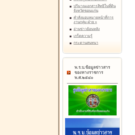
ปริมาณเอกสารสิทธิในที่ดิน
จังหวัดขอนแก่น
คำสั่งมอบหมายหน้าที่การ
งานกลุ่ม-ฝ่าย
»
อ่านข่าวย้อนหลัง
เกร็ดความรู้
กระดานสนทนา
พ.ร.บ.ข้อมูลข่าวสาร
ของทางราชการ
พ.ศ.๒๕๔๐