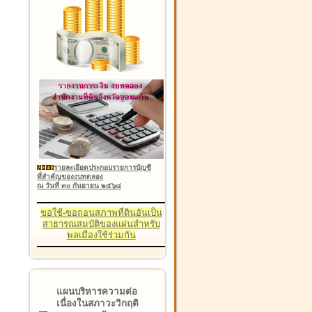
รายละเอียดประกอบรายการบัญชี
ที่สำคัญของงบทดลอง
ณ วันที่ ๓๐ กันยายน ๒๕๖๘
ขอใช้-ขอถอนสภาพที่ดินอันเป็น
สาธารณสมบัติของแผ่นสำหรับ
พลเมืองใช้ร่วมกัน
แผนบริหารความต่อ
เนื่องในสภาวะวิกฤติ