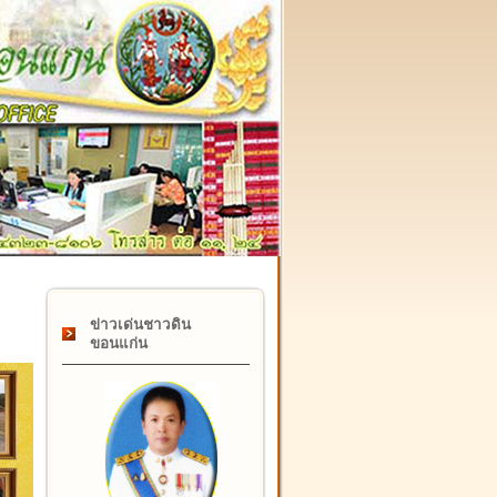
๑๗ กุมภาพันธ์ "วันคล้ายวันสถาปนากรมที่ดิน" ครบรอบ ๑๒๒ ปี
ข่าวเด่นชาวดิน
ขอนแก่น