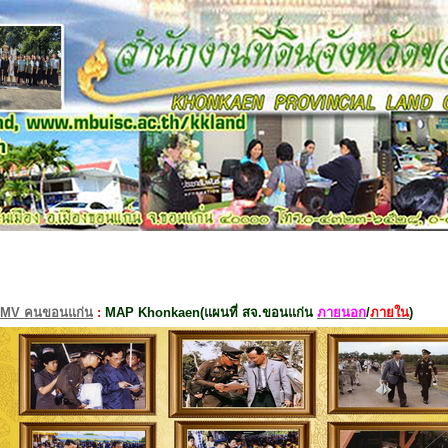
MV คนขอนแก่น
:
MAP Khonkaen(แผนที่ สจ.ขอนแก่น
ภายนอก
/
ภายใน
)