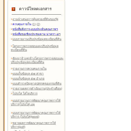
ดาวน์โหลดเอกสาร
>
งานนำเสนอการคุ้มครองที่ดินของรัฐ
>
ควบคุมภายใน
(1)
(2)
>
หนังสือสังการ-แบบประเมินคุณภาพฯ
>
หนังสือขอเชิญประชุมตาม มาตรา ๘ฯ
>
แบบรายงานปรับปรุงข้อมูลทะเบียนที่ดิน
>
โครงการตรวจสอบและปรับปรุงข้อมูล
ทะเบียนที่ดิน
>
สัญญาจ้างลูกจ้างโครงการตรวจสอบและ
ปรับปรุงข้อมูลทะเบียนที่ดิน
>
รายงานการควบคุมภายใน
>
แบบเก็บข้อมูล ๕๗ สาขา
>
แบบเก็บข้อมูล ๕๗ อำเภอ
>
แบบสำรวจปัญหาอุปสรรคของกรมที่ดิน
>
รายงานผลการดำเนินงาน(ประจำเดือน)
>
โปร่งใส ใส่ใจบริการ
>
แบบรายงานการพัฒนาคุณภาพการให้
บริการ(โปร่งใส).zip
>
แบบรายงานการพัฒนาคุณภาพการให้
บริการ (โปร่งใส)(word
)
>
ขยายผลการพัฒนาคุณภาพการให้
บริการ(pdf)