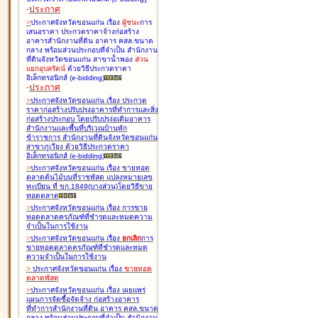
-
ประกาศ
>
ประกาศจังหวัดขอนแก่น เรื่อง
ผู้ชนะ
การ
เสนอราคา ประกวดราคาจ้างก่อสร้าง
อาคารสำนักงานที่ดิน อาคาร คสล.ขนาด
กลาง พร้อมส่วนประกอบที่จำเป็น สำนักงาน
ที่ดินจังหวัดขอนแก่น สาขาน้ำพอง
ส่วน
แยกอุบลรัตน์
ด้วยวิธีประกวดราคา
อิเล็กทรอนิกส์ (e-bidding
)
-
ประกาศ
>
ประกาศจังหวัดขอนแก่น เรื่อง
ประกวด
ราคาก่อสร้างปรับปรุงอาคารที่ทำการและสิ่ง
ก่อสร้างประกอบ โดยปรับปรุง่อเติมอาคาร
สำนักงานและพื้นที่บริเวณบ้านพัก
ข้าราชการ สำนักงานที่ดินจังหวัดขอนแก่น
สาขาภูเวียง ด้วยวิธีประกวดราคา
อิเล็กทรอนิกส์ (e-bidding
)
>
ประกาศจังหวัดขอนแก่น เรื่อง
ขายทอด
ตลาดต้นไม้บนที่ราชพัสดุ แปลงหมายเลข
ทะเบียน ที่ ขก.1849(บางส่วน)โดยวิธีขาย
ทอดตลาด
>
ประกาศจังหวัดขอนแก่น เรื่อง
การขาย
ทอดตลาดครุภัณฑ์ที่ชำรุดและหมดความ
จำเป็นในการใช้งาน
>
ประกาศจังหวัดขอนแก่น เรื่อง
ยกเลิก
การ
ขายทอดตลาดครุภัณฑ์ที่ชำรุดและหมด
ความจำเป็นในการใช้งาน
>
ประกาศจังหวัดขอนแก่น เรื่อง
ขายทอด
ตลาด
พัสดุ
>
ประกาศจังหวัดขอนแก่น เรื่อง
เผยแพร่
แผนการจัดซื้อจัดจ้าง ก่อสร้างอาคาร
ที่ทำการสำนักงานที่ดิน อาคาร คสล.ขนาด
กลาง พร้อมส่วนประกอบที่จำเป็น สำนักงาน