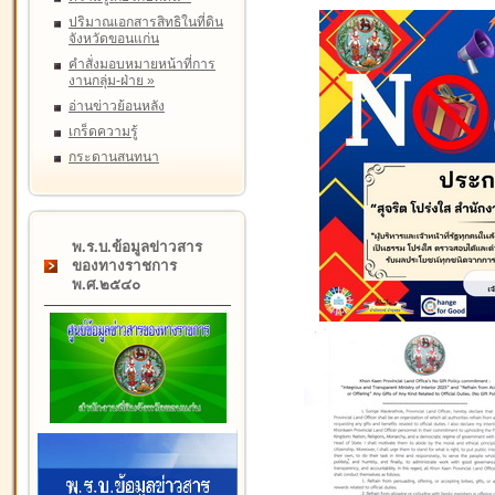
ปริมาณเอกสารสิทธิในที่ดิน
จังหวัดขอนแก่น
คำสั่งมอบหมายหน้าที่การ
งานกลุ่ม-ฝ่าย
»
อ่านข่าวย้อนหลัง
เกร็ดความรู้
กระดานสนทนา
พ.ร.บ.ข้อมูลข่าวสาร
ของทางราชการ
พ.ศ.๒๕๔๐