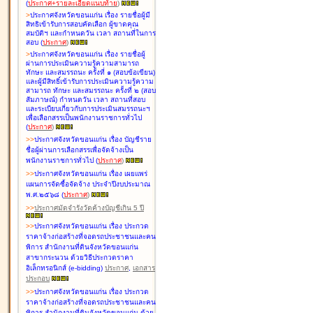
(
ประกาศ+รายละเอียดแนบท้าย
)
>
ประกาศจังหวัดขอนแก่น เรื่อง
รายชื่อผู้มี
สิทธิเข้ารับการสอบคัดเลือก ผู้ขาดคุณ
สมบัติฯ และกำหนดวัน เวลา สถานที่ในการ
สอบ
(
ประกาศ
)
>
ประกาศจังหวัดขอนแก่น เรื่อง
รายชื่อผู้
ผ่านการประเมินความรู้ความสามารถ
ทักษะ และสมรรถนะ ครั้งที่ ๑ (สอบข้อเขียน)
และผู้มีสิทธิ์เข้ารับการประเมินความรู้ความ
สามารถ ทักษะ และสมรรถนะ ครั้งที่ ๒ (สอบ
สัมภาษณ์) กำหนดวัน เวลา สถานที่สอบ
และระเบียบเกี่ยวกับการประเมินสมรรถนะฯ
เพื่อเลือกสรรเป็นพนักงานราชการทั่วไป
(
ประกาศ
)
>
>
ประกาศจังหวัดขอนแก่น เรื่อง
บัญชี
ราย
ชื่อผู้ผ่านการเลือกสรรเพื่อจัดจ้างเป็น
พนักงานราชการทั่วไป
(
ประกาศ
)
>
>
ประกาศจังหวัดขอนแก่น เรื่อง
เผยแพร่
แผนการจัดซื้อจัดจ้าง ประจำปีงบประมาณ
พ.ศ.๒๕๖๘
(
ประกาศ
)
>
>
ประกาศมัดจำรังวัดค้างบัญชีเกิน 5 ปี
>
>
ประกาศจังหวัดขอนแก่น เรื่อง ประกวด
ราคาจ้างก่อสร้างที่จอดรถประชาชนและคน
พิการ สำนักงานที่ดินจังหวัดขอนแก่น
สาขากระนวน ด้วยวิธีประกวดราคา
อิเล็กทรอนิกส์ (e-bidding)
ประกาศ
,
เอกสาร
ประกอบ
>
>
ประกาศจังหวัดขอนแก่น เรื่อง ประกวด
ราคาจ้างก่อสร้างที่จอดรถประชาชนและคน
พิการ สำนักงานที่ดินจังหวัดขอนแก่น ด้วย