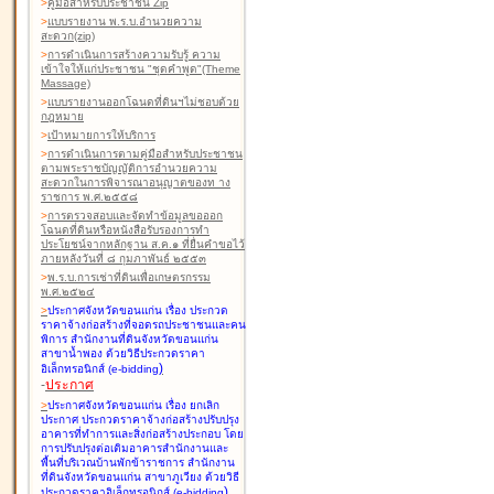
>
คู่มือสำหรับประชาชน Zip
>
แบบรายงาน พ.ร.บ.อำนวยความ
สะดวก(zip)
>
การดำเนินการสร้างความรับรู้ ความ
เข้าใจให้แก่ประชาชน "ชุดคำพูด"(Theme
Massage)
>
แบบรายงานออกโฉนดที่ดินฯไม่ชอบด้วย
กฎหมาย
>
เป้าหมายการให้บริการ
>
การดำเนินการตามคู่มือสำหรับประชาชน
ตามพระราชบัญญัติการอำนวยความ
สะดวกในการพิจารณาอนุญาตของท าง
ราชการ พ.ศ.๒๕๕๘
>
การตรวจสอบและจัดทำข้อมูลขอออก
โฉนดที่ดินหรือหนังสือรับรองการทำ
ประโยชน์จากหลักฐาน ส.ค.๑ ที่ยื่นคำขอไว้
ภายหลังวันที่ ๘ กุมภาพันธ์ ๒๕๕๓
>
พ.ร.บ.การเช่าที่ดินเพื่อเกษตรกรรม
พ.ศ.๒๕๒๔
>
ประกาศจังหวัดขอนแก่น เรื่อง ประกวด
ราคาจ้างก่อสร้างที่จอดรถประชาชนและคน
พิการ สำนักงานที่ดินจังหวัดขอนแก่น
สาขาน้ำพอง
ด้วยวิธีประกวดราคา
)
อิเล็กทรอนิกส์ (e-bidding
-
ประกาศ
>
ประกาศจังหวัดขอนแก่น เรื่อง ยกเลิก
ประกาศ ประกวดราคาจ้างก่อสร้างปรับปรุง
อาคารที่ทำการและสิ่งก่อสร้างประกอบ โดย
การปรับปรุงต่อเติมอาคารสำนักงานและ
พื้นที่บริเวณบ้านพักข้าราชการ สำนักงาน
ที่ดินจังหวัดขอนแก่น สาขาภูเวียง
ด้วยวิธี
)
ประกวดราคาอิเล็กทรอนิกส์ (e-bidding