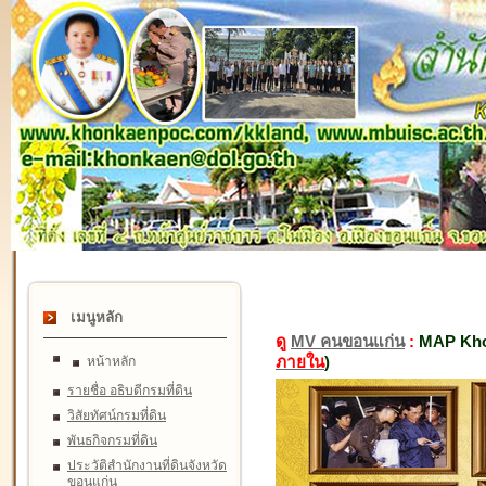
เมนูหลัก
ดู
MV คนขอนแก่น
:
MAP Kho
ภายใน
)
หน้าหลัก
รายชื่อ อธิบดีกรมที่ดิน
วิสัยทัศน์กรมที่ดิน
พันธกิจกรมที่ดิน
ประวัติสำนักงานที่ดินจังหวัด
ขอนแก่น