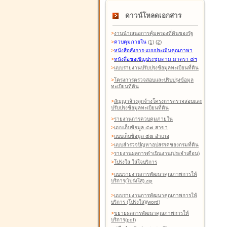
ดาวน์โหลดเอกสาร
>
งานนำเสนอการคุ้มครองที่ดินของรัฐ
>
ควบคุมภายใน
(1)
(2)
>
หนังสือสังการ-แบบประเมินคุณภาพฯ
>
หนังสือขอเชิญประชุมตาม มาตรา ๘ฯ
>
แบบรายงานปรับปรุงข้อมูลทะเบียนที่ดิน
>
โครงการตรวจสอบและปรับปรุงข้อมูล
ทะเบียนที่ดิน
>
สัญญาจ้างลูกจ้างโครงการตรวจสอบและ
ปรับปรุงข้อมูลทะเบียนที่ดิน
>
รายงานการควบคุมภายใน
>
แบบเก็บข้อมูล ๕๗ สาขา
>
แบบเก็บข้อมูล ๕๗ อำเภอ
>
แบบสำรวจปัญหาอุปสรรคของกรมที่ดิน
>
รายงานผลการดำเนินงาน(ประจำเดือน)
>
โปร่งใส ใส่ใจบริการ
>
แบบรายงานการพัฒนาคุณภาพการให้
บริการ(โปร่งใส).zip
>
แบบรายงานการพัฒนาคุณภาพการให้
บริการ (โปร่งใส)(word
)
>
ขยายผลการพัฒนาคุณภาพการให้
บริการ(pdf)