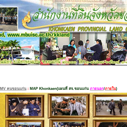
MV คนขอนแก่น
:
MAP Khonkaen(แผนที่ สจ.ขอนแก่น
ภายนอก
/
ภายใน
)