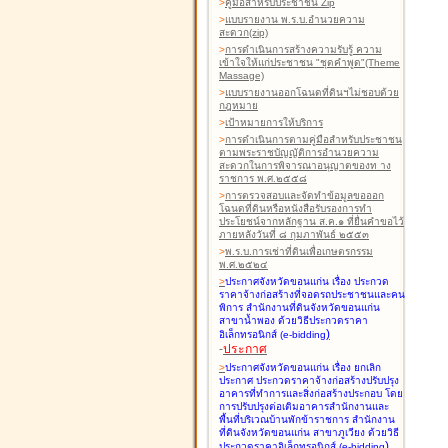
>
คู่มือสำหรับประชาชน Zip
>
แบบรายงาน พ.ร.บ.อำนวยความ
สะดวก(zip)
>
การดำเนินการสร้างความรับรู้ ความ
เข้าใจให้แก่ประชาชน "ชุดคำพูด"(Theme
Massage)
>
แบบรายงานออกโฉนดที่ดินฯไม่ชอบด้วย
กฎหมาย
>
เป้าหมายการให้บริการ
>
การดำเนินการตามคู่มือสำหรับประชาชน
ตามพระราชบัญญัติการอำนวยความ
สะดวกในการพิจารณาอนุญาตของท าง
ราชการ พ.ศ.๒๕๕๘
>
การตรวจสอบและจัดทำข้อมูลขอออก
โฉนดที่ดินหรือหนังสือรับรองการทำ
ประโยชน์จากหลักฐาน ส.ค.๑ ที่ยื่นคำขอไว้
ภายหลังวันที่ ๘ กุมภาพันธ์ ๒๕๕๓
>
พ.ร.บ.การเช่าที่ดินเพื่อเกษตรกรรม
พ.ศ.๒๕๒๔
>
ประกาศจังหวัดขอนแก่น เรื่อง ประกวด
ราคาจ้างก่อสร้างที่จอดรถประชาชนและคน
พิการ สำนักงานที่ดินจังหวัดขอนแก่น
สาขาน้ำพอง
ด้วยวิธีประกวดราคา
)
อิเล็กทรอนิกส์ (e-bidding
-
ประกาศ
>
ประกาศจังหวัดขอนแก่น เรื่อง ยกเลิก
ประกาศ ประกวดราคาจ้างก่อสร้างปรับปรุง
อาคารที่ทำการและสิ่งก่อสร้างประกอบ โดย
การปรับปรุงต่อเติมอาคารสำนักงานและ
พื้นที่บริเวณบ้านพักข้าราชการ สำนักงาน
ที่ดินจังหวัดขอนแก่น สาขาภูเวียง
ด้วยวิธี
)
ประกวดราคาอิเล็กทรอนิกส์ (e-bidding