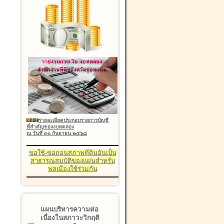
รายละเอียดประกอบรายการบัญชี
ที่สำคัญของงบทดลอง
ณ วันที่ ๓๐ กันยายน ๒๕๖๘
ขอใช้-ขอถอนสภาพที่ดินอันเป็น
สาธารณสมบัติของแผ่นสำหรับ
พลเมืองใช้ร่วมกัน
แผนบริหารความต่อ
เนื่องในสภาวะวิกฤติ