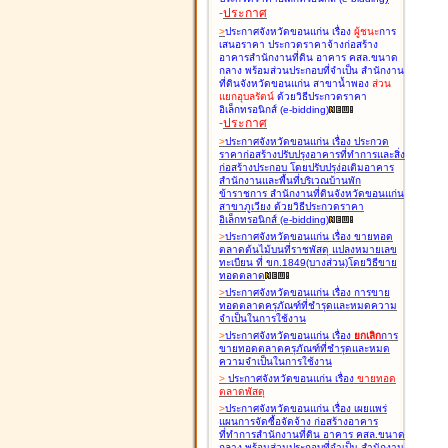
-
ประกาศ
>
ประกาศจังหวัดขอนแก่น เรื่อง
ผู้ชนะ
การ
เสนอราคา ประกวดราคาจ้างก่อสร้าง
อาคารสำนักงานที่ดิน อาคาร คสล.ขนาด
กลาง พร้อมส่วนประกอบที่จำเป็น สำนักงาน
ที่ดินจังหวัดขอนแก่น สาขาน้ำพอง
ส่วน
แยกอุบลรัตน์
ด้วยวิธีประกวดราคา
อิเล็กทรอนิกส์ (e-bidding
)
-
ประกาศ
>
ประกาศจังหวัดขอนแก่น เรื่อง
ประกวด
ราคาก่อสร้างปรับปรุงอาคารที่ทำการและสิ่ง
ก่อสร้างประกอบ โดยปรับปรุง่อเติมอาคาร
สำนักงานและพื้นที่บริเวณบ้านพัก
ข้าราชการ สำนักงานที่ดินจังหวัดขอนแก่น
สาขาภูเวียง ด้วยวิธีประกวดราคา
อิเล็กทรอนิกส์ (e-bidding
)
>
ประกาศจังหวัดขอนแก่น เรื่อง
ขายทอด
ตลาดต้นไม้บนที่ราชพัสดุ แปลงหมายเลข
ทะเบียน ที่ ขก.1849(บางส่วน)โดยวิธีขาย
ทอดตลาด
>
ประกาศจังหวัดขอนแก่น เรื่อง
การขาย
ทอดตลาดครุภัณฑ์ที่ชำรุดและหมดความ
จำเป็นในการใช้งาน
>
ประกาศจังหวัดขอนแก่น เรื่อง
ยกเลิก
การ
ขายทอดตลาดครุภัณฑ์ที่ชำรุดและหมด
ความจำเป็นในการใช้งาน
>
ประกาศจังหวัดขอนแก่น เรื่อง
ขายทอด
ตลาด
พัสดุ
>
ประกาศจังหวัดขอนแก่น เรื่อง
เผยแพร่
แผนการจัดซื้อจัดจ้าง ก่อสร้างอาคาร
ที่ทำการสำนักงานที่ดิน อาคาร คสล.ขนาด
กลาง พร้อมส่วนประกอบที่จำเป็น สำนักงาน