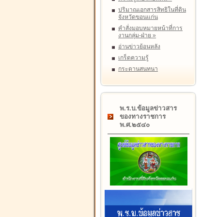
ปริมาณเอกสารสิทธิในที่ดิน
จังหวัดขอนแก่น
คำสั่งมอบหมายหน้าที่การ
งานกลุ่ม-ฝ่าย
»
อ่านข่าวย้อนหลัง
เกร็ดความรู้
กระดานสนทนา
พ.ร.บ.ข้อมูลข่าวสาร
ของทางราชการ
พ.ศ.๒๕๔๐