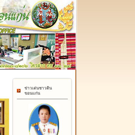
๑๗ กุมภาพันธ์ "วันคล้ายวันสถาปนากรมที่ดิน" ครบรอบ ๑๒๒ ปี
ข่าวเด่นชาวดิน
ขอนแก่น