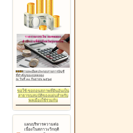
รายละเอียดประกอบรายการบัญชี
ที่สำคัญของงบทดลอง
ณ วันที่ ๓๐ กันยายน ๒๕๖๘
ขอใช้-ขอถอนสภาพที่ดินอันเป็น
สาธารณสมบัติของแผ่นสำหรับ
พลเมืองใช้ร่วมกัน
แผนบริหารความต่อ
เนื่องในสภาวะวิกฤติ