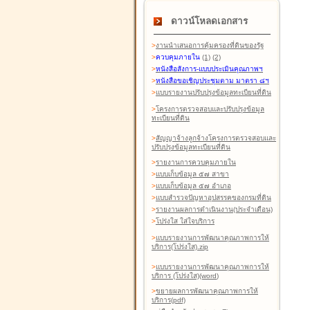
ดาวน์โหลดเอกสาร
>
งานนำเสนอการคุ้มครองที่ดินของรัฐ
>
ควบคุมภายใน
(1)
(2)
>
หนังสือสังการ-แบบประเมินคุณภาพฯ
>
หนังสือขอเชิญประชุมตาม มาตรา ๘ฯ
>
แบบรายงานปรับปรุงข้อมูลทะเบียนที่ดิน
>
โครงการตรวจสอบและปรับปรุงข้อมูล
ทะเบียนที่ดิน
>
สัญญาจ้างลูกจ้างโครงการตรวจสอบและ
ปรับปรุงข้อมูลทะเบียนที่ดิน
>
รายงานการควบคุมภายใน
>
แบบเก็บข้อมูล ๕๗ สาขา
>
แบบเก็บข้อมูล ๕๗ อำเภอ
>
แบบสำรวจปัญหาอุปสรรคของกรมที่ดิน
>
รายงานผลการดำเนินงาน(ประจำเดือน)
>
โปร่งใส ใส่ใจบริการ
>
แบบรายงานการพัฒนาคุณภาพการให้
บริการ(โปร่งใส).zip
>
แบบรายงานการพัฒนาคุณภาพการให้
บริการ (โปร่งใส)(word
)
>
ขยายผลการพัฒนาคุณภาพการให้
บริการ(pdf)