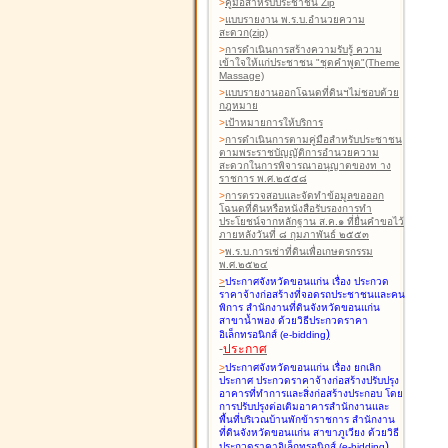
>
คู่มือสำหรับประชาชน Zip
>
แบบรายงาน พ.ร.บ.อำนวยความ
สะดวก(zip)
>
การดำเนินการสร้างความรับรู้ ความ
เข้าใจให้แก่ประชาชน "ชุดคำพูด"(Theme
Massage)
>
แบบรายงานออกโฉนดที่ดินฯไม่ชอบด้วย
กฎหมาย
>
เป้าหมายการให้บริการ
>
การดำเนินการตามคู่มือสำหรับประชาชน
ตามพระราชบัญญัติการอำนวยความ
สะดวกในการพิจารณาอนุญาตของท าง
ราชการ พ.ศ.๒๕๕๘
>
การตรวจสอบและจัดทำข้อมูลขอออก
โฉนดที่ดินหรือหนังสือรับรองการทำ
ประโยชน์จากหลักฐาน ส.ค.๑ ที่ยื่นคำขอไว้
ภายหลังวันที่ ๘ กุมภาพันธ์ ๒๕๕๓
>
พ.ร.บ.การเช่าที่ดินเพื่อเกษตรกรรม
พ.ศ.๒๕๒๔
>
ประกาศจังหวัดขอนแก่น เรื่อง ประกวด
ราคาจ้างก่อสร้างที่จอดรถประชาชนและคน
พิการ สำนักงานที่ดินจังหวัดขอนแก่น
สาขาน้ำพอง
ด้วยวิธีประกวดราคา
)
อิเล็กทรอนิกส์ (e-bidding
-
ประกาศ
>
ประกาศจังหวัดขอนแก่น เรื่อง ยกเลิก
ประกาศ ประกวดราคาจ้างก่อสร้างปรับปรุง
อาคารที่ทำการและสิ่งก่อสร้างประกอบ โดย
การปรับปรุงต่อเติมอาคารสำนักงานและ
พื้นที่บริเวณบ้านพักข้าราชการ สำนักงาน
ที่ดินจังหวัดขอนแก่น สาขาภูเวียง
ด้วยวิธี
)
ประกวดราคาอิเล็กทรอนิกส์ (e-bidding