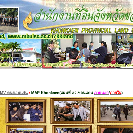
MV คนขอนแก่น
:
MAP Khonkaen(แผนที่ สจ.ขอนแก่น
ภายนอก
/
ภายใน
)