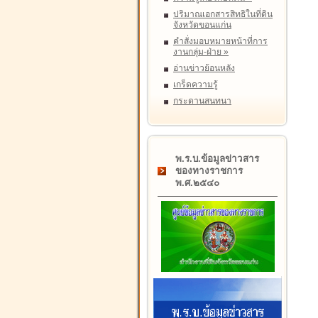
ปริมาณเอกสารสิทธิในที่ดิน
จังหวัดขอนแก่น
คำสั่งมอบหมายหน้าที่การ
งานกลุ่ม-ฝ่าย
»
อ่านข่าวย้อนหลัง
เกร็ดความรู้
กระดานสนทนา
พ.ร.บ.ข้อมูลข่าวสาร
ของทางราชการ
พ.ศ.๒๕๔๐