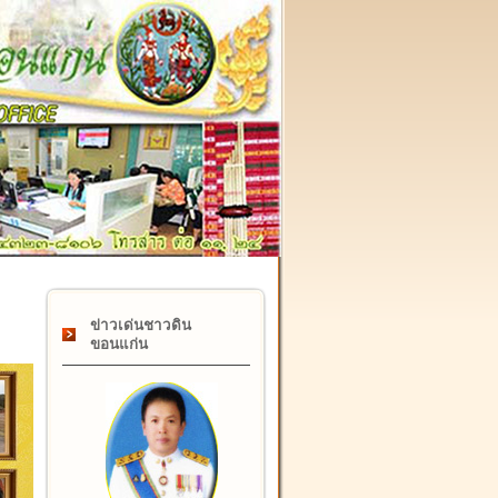
๑๗ กุมภาพันธ์ "วันคล้ายวันสถาปนากรมที่ดิน" ครบรอบ ๑๒๒ ปี
ข่าวเด่นชาวดิน
ขอนแก่น