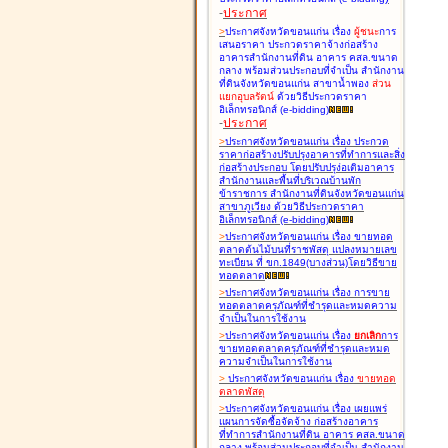
-
ประกาศ
>
ประกาศจังหวัดขอนแก่น เรื่อง
ผู้ชนะ
การ
เสนอราคา ประกวดราคาจ้างก่อสร้าง
อาคารสำนักงานที่ดิน อาคาร คสล.ขนาด
กลาง พร้อมส่วนประกอบที่จำเป็น สำนักงาน
ที่ดินจังหวัดขอนแก่น สาขาน้ำพอง
ส่วน
แยกอุบลรัตน์
ด้วยวิธีประกวดราคา
อิเล็กทรอนิกส์ (e-bidding
)
-
ประกาศ
>
ประกาศจังหวัดขอนแก่น เรื่อง
ประกวด
ราคาก่อสร้างปรับปรุงอาคารที่ทำการและสิ่ง
ก่อสร้างประกอบ โดยปรับปรุง่อเติมอาคาร
สำนักงานและพื้นที่บริเวณบ้านพัก
ข้าราชการ สำนักงานที่ดินจังหวัดขอนแก่น
สาขาภูเวียง ด้วยวิธีประกวดราคา
อิเล็กทรอนิกส์ (e-bidding
)
>
ประกาศจังหวัดขอนแก่น เรื่อง
ขายทอด
ตลาดต้นไม้บนที่ราชพัสดุ แปลงหมายเลข
ทะเบียน ที่ ขก.1849(บางส่วน)โดยวิธีขาย
ทอดตลาด
>
ประกาศจังหวัดขอนแก่น เรื่อง
การขาย
ทอดตลาดครุภัณฑ์ที่ชำรุดและหมดความ
จำเป็นในการใช้งาน
>
ประกาศจังหวัดขอนแก่น เรื่อง
ยกเลิก
การ
ขายทอดตลาดครุภัณฑ์ที่ชำรุดและหมด
ความจำเป็นในการใช้งาน
>
ประกาศจังหวัดขอนแก่น เรื่อง
ขายทอด
ตลาด
พัสดุ
>
ประกาศจังหวัดขอนแก่น เรื่อง
เผยแพร่
แผนการจัดซื้อจัดจ้าง ก่อสร้างอาคาร
ที่ทำการสำนักงานที่ดิน อาคาร คสล.ขนาด
กลาง พร้อมส่วนประกอบที่จำเป็น สำนักงาน