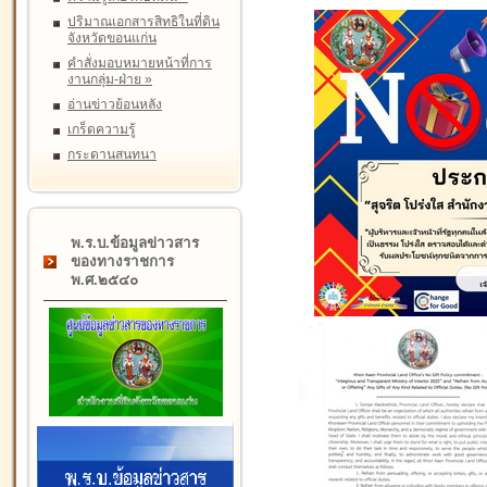
ปริมาณเอกสารสิทธิในที่ดิน
จังหวัดขอนแก่น
คำสั่งมอบหมายหน้าที่การ
งานกลุ่ม-ฝ่าย
»
อ่านข่าวย้อนหลัง
เกร็ดความรู้
กระดานสนทนา
พ.ร.บ.ข้อมูลข่าวสาร
ของทางราชการ
พ.ศ.๒๕๔๐