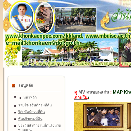
เมนูหลัก
ดู
MV คนขอนแก่น
:
MAP Kho
ภายใน
)
หน้าหลัก
รายชื่อ อธิบดีกรมที่ดิน
วิสัยทัศน์กรมที่ดิน
พันธกิจกรมที่ดิน
ประวัติสำนักงานที่ดินจังหวัด
ขอนแก่น