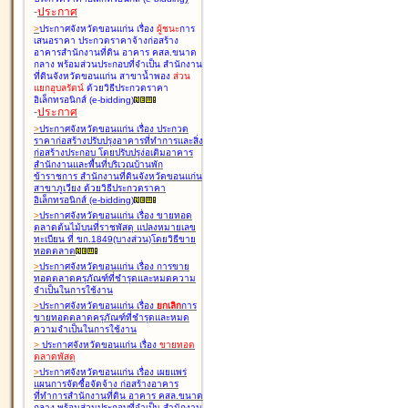
-
ประกาศ
>
ประกาศจังหวัดขอนแก่น เรื่อง
ผู้ชนะ
การ
เสนอราคา ประกวดราคาจ้างก่อสร้าง
อาคารสำนักงานที่ดิน อาคาร คสล.ขนาด
กลาง พร้อมส่วนประกอบที่จำเป็น สำนักงาน
ที่ดินจังหวัดขอนแก่น สาขาน้ำพอง
ส่วน
แยกอุบลรัตน์
ด้วยวิธีประกวดราคา
อิเล็กทรอนิกส์ (e-bidding
)
-
ประกาศ
>
ประกาศจังหวัดขอนแก่น เรื่อง
ประกวด
ราคาก่อสร้างปรับปรุงอาคารที่ทำการและสิ่ง
ก่อสร้างประกอบ โดยปรับปรุง่อเติมอาคาร
สำนักงานและพื้นที่บริเวณบ้านพัก
ข้าราชการ สำนักงานที่ดินจังหวัดขอนแก่น
สาขาภูเวียง ด้วยวิธีประกวดราคา
อิเล็กทรอนิกส์ (e-bidding
)
>
ประกาศจังหวัดขอนแก่น เรื่อง
ขายทอด
ตลาดต้นไม้บนที่ราชพัสดุ แปลงหมายเลข
ทะเบียน ที่ ขก.1849(บางส่วน)โดยวิธีขาย
ทอดตลาด
>
ประกาศจังหวัดขอนแก่น เรื่อง
การขาย
ทอดตลาดครุภัณฑ์ที่ชำรุดและหมดความ
จำเป็นในการใช้งาน
>
ประกาศจังหวัดขอนแก่น เรื่อง
ยกเลิก
การ
ขายทอดตลาดครุภัณฑ์ที่ชำรุดและหมด
ความจำเป็นในการใช้งาน
>
ประกาศจังหวัดขอนแก่น เรื่อง
ขายทอด
ตลาด
พัสดุ
>
ประกาศจังหวัดขอนแก่น เรื่อง
เผยแพร่
แผนการจัดซื้อจัดจ้าง ก่อสร้างอาคาร
ที่ทำการสำนักงานที่ดิน อาคาร คสล.ขนาด
กลาง พร้อมส่วนประกอบที่จำเป็น สำนักงาน