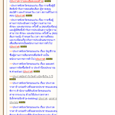
(
ประกาศ+รายละเอียดแนบท้าย
)
>
ประกาศจังหวัดขอนแก่น เรื่อง
รายชื่อผู้มี
สิทธิเข้ารับการสอบคัดเลือก ผู้ขาดคุณ
สมบัติฯ และกำหนดวัน เวลา สถานที่ในการ
สอบ
(
ประกาศ
)
>
ประกาศจังหวัดขอนแก่น เรื่อง
รายชื่อผู้
ผ่านการประเมินความรู้ความสามารถ
ทักษะ และสมรรถนะ ครั้งที่ ๑ (สอบข้อเขียน)
และผู้มีสิทธิ์เข้ารับการประเมินความรู้ความ
สามารถ ทักษะ และสมรรถนะ ครั้งที่ ๒ (สอบ
สัมภาษณ์) กำหนดวัน เวลา สถานที่สอบ
และระเบียบเกี่ยวกับการประเมินสมรรถนะฯ
เพื่อเลือกสรรเป็นพนักงานราชการทั่วไป
(
ประกาศ
)
>
>
ประกาศจังหวัดขอนแก่น เรื่อง
บัญชี
ราย
ชื่อผู้ผ่านการเลือกสรรเพื่อจัดจ้างเป็น
พนักงานราชการทั่วไป
(
ประกาศ
)
>
>
ประกาศจังหวัดขอนแก่น เรื่อง
เผยแพร่
แผนการจัดซื้อจัดจ้าง ประจำปีงบประมาณ
พ.ศ.๒๕๖๘
(
ประกาศ
)
>
>
ประกาศมัดจำรังวัดค้างบัญชีเกิน 5 ปี
>
>
ประกาศจังหวัดขอนแก่น เรื่อง ประกวด
ราคาจ้างก่อสร้างที่จอดรถประชาชนและคน
พิการ สำนักงานที่ดินจังหวัดขอนแก่น
สาขากระนวน ด้วยวิธีประกวดราคา
อิเล็กทรอนิกส์ (e-bidding)
ประกาศ
,
เอกสาร
ประกอบ
>
>
ประกาศจังหวัดขอนแก่น เรื่อง ประกวด
ราคาจ้างก่อสร้างที่จอดรถประชาชนและคน
พิการ สำนักงานที่ดินจังหวัดขอนแก่น ด้วย