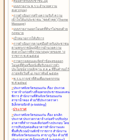
>
คู่มือสำหรับประชาชน Zip
>
แบบรายงาน พ.ร.บ.อำนวยความ
สะดวก(zip)
>
การดำเนินการสร้างความรับรู้ ความ
เข้าใจให้แก่ประชาชน "ชุดคำพูด"(Theme
Massage)
>
แบบรายงานออกโฉนดที่ดินฯไม่ชอบด้วย
กฎหมาย
>
เป้าหมายการให้บริการ
>
การดำเนินการตามคู่มือสำหรับประชาชน
ตามพระราชบัญญัติการอำนวยความ
สะดวกในการพิจารณาอนุญาตของท าง
ราชการ พ.ศ.๒๕๕๘
>
การตรวจสอบและจัดทำข้อมูลขอออก
โฉนดที่ดินหรือหนังสือรับรองการทำ
ประโยชน์จากหลักฐาน ส.ค.๑ ที่ยื่นคำขอไว้
ภายหลังวันที่ ๘ กุมภาพันธ์ ๒๕๕๓
>
พ.ร.บ.การเช่าที่ดินเพื่อเกษตรกรรม
พ.ศ.๒๕๒๔
>
ประกาศจังหวัดขอนแก่น เรื่อง ประกวด
ราคาจ้างก่อสร้างที่จอดรถประชาชนและคน
พิการ สำนักงานที่ดินจังหวัดขอนแก่น
สาขาน้ำพอง
ด้วยวิธีประกวดราคา
)
อิเล็กทรอนิกส์ (e-bidding
-
ประกาศ
>
ประกาศจังหวัดขอนแก่น เรื่อง ยกเลิก
ประกาศ ประกวดราคาจ้างก่อสร้างปรับปรุง
อาคารที่ทำการและสิ่งก่อสร้างประกอบ โดย
การปรับปรุงต่อเติมอาคารสำนักงานและ
พื้นที่บริเวณบ้านพักข้าราชการ สำนักงาน
ที่ดินจังหวัดขอนแก่น สาขาภูเวียง
ด้วยวิธี
)
ประกวดราคาอิเล็กทรอนิกส์ (e-bidding