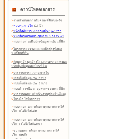
ดาวน์โหลดเอกสาร
>
งานนำเสนอการคุ้มครองที่ดินของรัฐ
>
ควบคุมภายใน
(1)
(2)
>
หนังสือสังการ-แบบประเมินคุณภาพฯ
>
หนังสือขอเชิญประชุมตาม มาตรา ๘ฯ
>
แบบรายงานปรับปรุงข้อมูลทะเบียนที่ดิน
>
โครงการตรวจสอบและปรับปรุงข้อมูล
ทะเบียนที่ดิน
>
สัญญาจ้างลูกจ้างโครงการตรวจสอบและ
ปรับปรุงข้อมูลทะเบียนที่ดิน
>
รายงานการควบคุมภายใน
>
แบบเก็บข้อมูล ๕๗ สาขา
>
แบบเก็บข้อมูล ๕๗ อำเภอ
>
แบบสำรวจปัญหาอุปสรรคของกรมที่ดิน
>
รายงานผลการดำเนินงาน(ประจำเดือน)
>
โปร่งใส ใส่ใจบริการ
>
แบบรายงานการพัฒนาคุณภาพการให้
บริการ(โปร่งใส).zip
>
แบบรายงานการพัฒนาคุณภาพการให้
บริการ (โปร่งใส)(word
)
>
ขยายผลการพัฒนาคุณภาพการให้
บริการ(pdf)