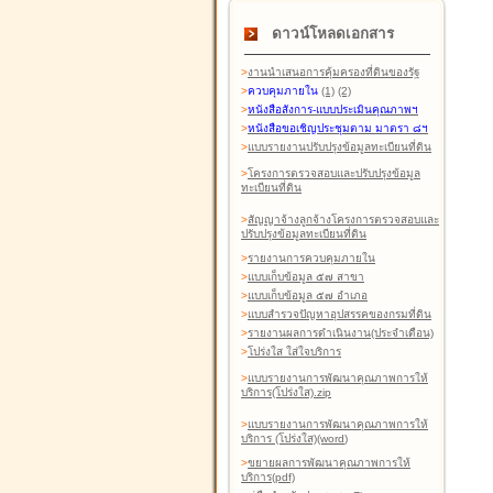
ดาวน์โหลดเอกสาร
>
งานนำเสนอการคุ้มครองที่ดินของรัฐ
>
ควบคุมภายใน
(1)
(2)
>
หนังสือสังการ-แบบประเมินคุณภาพฯ
>
หนังสือขอเชิญประชุมตาม มาตรา ๘ฯ
>
แบบรายงานปรับปรุงข้อมูลทะเบียนที่ดิน
>
โครงการตรวจสอบและปรับปรุงข้อมูล
ทะเบียนที่ดิน
>
สัญญาจ้างลูกจ้างโครงการตรวจสอบและ
ปรับปรุงข้อมูลทะเบียนที่ดิน
>
รายงานการควบคุมภายใน
>
แบบเก็บข้อมูล ๕๗ สาขา
>
แบบเก็บข้อมูล ๕๗ อำเภอ
>
แบบสำรวจปัญหาอุปสรรคของกรมที่ดิน
>
รายงานผลการดำเนินงาน(ประจำเดือน)
>
โปร่งใส ใส่ใจบริการ
>
แบบรายงานการพัฒนาคุณภาพการให้
บริการ(โปร่งใส).zip
>
แบบรายงานการพัฒนาคุณภาพการให้
บริการ (โปร่งใส)(word
)
>
ขยายผลการพัฒนาคุณภาพการให้
บริการ(pdf)