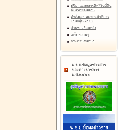
ปริมาณเอกสารสิทธิในที่ดิน
จังหวัดขอนแก่น
คำสั่งมอบหมายหน้าที่การ
งานกลุ่ม-ฝ่าย
»
อ่านข่าวย้อนหลัง
เกร็ดความรู้
กระดานสนทนา
พ.ร.บ.ข้อมูลข่าวสาร
ของทางราชการ
พ.ศ.๒๕๔๐