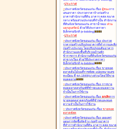
-
ประกาศ
>
ประกาศจังหวัดขอนแก่น เรื่อง
ผู้ชนะ
การ
เสนอราคา ประกวดราคาจ้างก่อสร้าง
อาคารสำนักงานที่ดิน อาคาร คสล.ขนาด
กลาง พร้อมส่วนประกอบที่จำเป็น สำนักงาน
ที่ดินจังหวัดขอนแก่น สาขาน้ำพอง
ส่วน
แยกอุบลรัตน์
ด้วยวิธีประกวดราคา
อิเล็กทรอนิกส์ (e-bidding
)
-
ประกาศ
>
ประกาศจังหวัดขอนแก่น เรื่อง
ประกวด
ราคาก่อสร้างปรับปรุงอาคารที่ทำการและสิ่ง
ก่อสร้างประกอบ โดยปรับปรุง่อเติมอาคาร
สำนักงานและพื้นที่บริเวณบ้านพัก
ข้าราชการ สำนักงานที่ดินจังหวัดขอนแก่น
สาขาภูเวียง ด้วยวิธีประกวดราคา
อิเล็กทรอนิกส์ (e-bidding
)
>
ประกาศจังหวัดขอนแก่น เรื่อง
ขายทอด
ตลาดต้นไม้บนที่ราชพัสดุ แปลงหมายเลข
ทะเบียน ที่ ขก.1849(บางส่วน)โดยวิธีขาย
ทอดตลาด
>
ประกาศจังหวัดขอนแก่น เรื่อง
การขาย
ทอดตลาดครุภัณฑ์ที่ชำรุดและหมดความ
จำเป็นในการใช้งาน
>
ประกาศจังหวัดขอนแก่น เรื่อง
ยกเลิก
การ
ขายทอดตลาดครุภัณฑ์ที่ชำรุดและหมด
ความจำเป็นในการใช้งาน
>
ประกาศจังหวัดขอนแก่น เรื่อง
ขายทอด
ตลาด
พัสดุ
>
ประกาศจังหวัดขอนแก่น เรื่อง
เผยแพร่
แผนการจัดซื้อจัดจ้าง ก่อสร้างอาคาร
ที่ทำการสำนักงานที่ดิน อาคาร คสล.ขนาด
กลาง พร้อมส่วนประกอบที่จำเป็น สำนักงาน