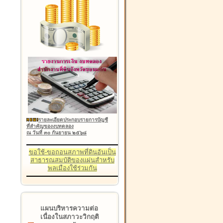
รายละเอียดประกอบรายการบัญชี
ที่สำคัญของงบทดลอง
ณ วันที่ ๓๐ กันยายน ๒๕๖๘
ขอใช้-ขอถอนสภาพที่ดินอันเป็น
สาธารณสมบัติของแผ่นสำหรับ
พลเมืองใช้ร่วมกัน
แผนบริหารความต่อ
เนื่องในสภาวะวิกฤติ