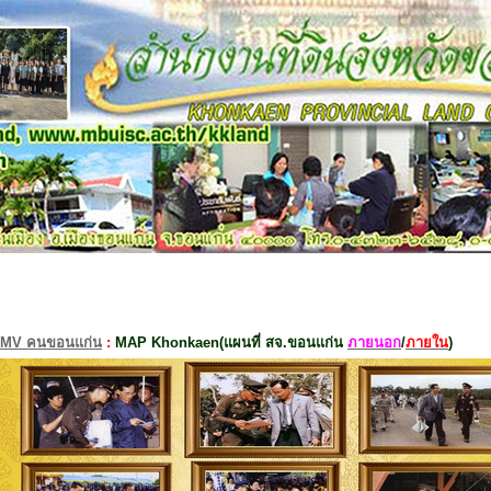
MV คนขอนแก่น
:
MAP Khonkaen(แผนที่ สจ.ขอนแก่น
ภายนอก
/
ภายใน
)