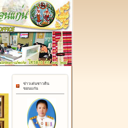
๑๗ กุมภาพันธ์ "วันคล้ายวันสถาปนากรมที่ดิน" ครบรอบ ๑๒๒ ปี
ข่าวเด่นชาวดิน
ขอนแก่น