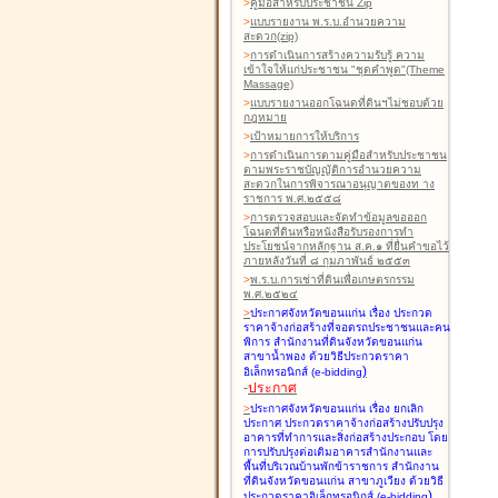
>
คู่มือสำหรับประชาชน Zip
>
แบบรายงาน พ.ร.บ.อำนวยความ
สะดวก(zip)
>
การดำเนินการสร้างความรับรู้ ความ
เข้าใจให้แก่ประชาชน "ชุดคำพูด"(Theme
Massage)
>
แบบรายงานออกโฉนดที่ดินฯไม่ชอบด้วย
กฎหมาย
>
เป้าหมายการให้บริการ
>
การดำเนินการตามคู่มือสำหรับประชาชน
ตามพระราชบัญญัติการอำนวยความ
สะดวกในการพิจารณาอนุญาตของท าง
ราชการ พ.ศ.๒๕๕๘
>
การตรวจสอบและจัดทำข้อมูลขอออก
โฉนดที่ดินหรือหนังสือรับรองการทำ
ประโยชน์จากหลักฐาน ส.ค.๑ ที่ยื่นคำขอไว้
ภายหลังวันที่ ๘ กุมภาพันธ์ ๒๕๕๓
>
พ.ร.บ.การเช่าที่ดินเพื่อเกษตรกรรม
พ.ศ.๒๕๒๔
>
ประกาศจังหวัดขอนแก่น เรื่อง ประกวด
ราคาจ้างก่อสร้างที่จอดรถประชาชนและคน
พิการ สำนักงานที่ดินจังหวัดขอนแก่น
สาขาน้ำพอง
ด้วยวิธีประกวดราคา
)
อิเล็กทรอนิกส์ (e-bidding
-
ประกาศ
>
ประกาศจังหวัดขอนแก่น เรื่อง ยกเลิก
ประกาศ ประกวดราคาจ้างก่อสร้างปรับปรุง
อาคารที่ทำการและสิ่งก่อสร้างประกอบ โดย
การปรับปรุงต่อเติมอาคารสำนักงานและ
พื้นที่บริเวณบ้านพักข้าราชการ สำนักงาน
ที่ดินจังหวัดขอนแก่น สาขาภูเวียง
ด้วยวิธี
)
ประกวดราคาอิเล็กทรอนิกส์ (e-bidding