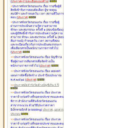
(
ประกาศ+รายละเอียดแนบท้าย
)
>
ประกาศจังหวัดขอนแก่น เรื่อง
รายชื่อผู้มี
สิทธิเข้ารับการสอบคัดเลือก ผู้ขาดคุณ
สมบัติฯ และกำหนดวัน เวลา สถานที่ในการ
สอบ
(
ประกาศ
)
>
ประกาศจังหวัดขอนแก่น เรื่อง
รายชื่อผู้
ผ่านการประเมินความรู้ความสามารถ
ทักษะ และสมรรถนะ ครั้งที่ ๑ (สอบข้อเขียน)
และผู้มีสิทธิ์เข้ารับการประเมินความรู้ความ
สามารถ ทักษะ และสมรรถนะ ครั้งที่ ๒ (สอบ
สัมภาษณ์) กำหนดวัน เวลา สถานที่สอบ
และระเบียบเกี่ยวกับการประเมินสมรรถนะฯ
เพื่อเลือกสรรเป็นพนักงานราชการทั่วไป
(
ประกาศ
)
>
>
ประกาศจังหวัดขอนแก่น เรื่อง
บัญชี
ราย
ชื่อผู้ผ่านการเลือกสรรเพื่อจัดจ้างเป็น
พนักงานราชการทั่วไป
(
ประกาศ
)
>
>
ประกาศจังหวัดขอนแก่น เรื่อง
เผยแพร่
แผนการจัดซื้อจัดจ้าง ประจำปีงบประมาณ
พ.ศ.๒๕๖๘
(
ประกาศ
)
>
>
ประกาศมัดจำรังวัดค้างบัญชีเกิน 5 ปี
>
>
ประกาศจังหวัดขอนแก่น เรื่อง ประกวด
ราคาจ้างก่อสร้างที่จอดรถประชาชนและคน
พิการ สำนักงานที่ดินจังหวัดขอนแก่น
สาขากระนวน ด้วยวิธีประกวดราคา
อิเล็กทรอนิกส์ (e-bidding)
ประกาศ
,
เอกสาร
ประกอบ
>
>
ประกาศจังหวัดขอนแก่น เรื่อง ประกวด
ราคาจ้างก่อสร้างที่จอดรถประชาชนและคน
พิการ สำนักงานที่ดินจังหวัดขอนแก่น ด้วย