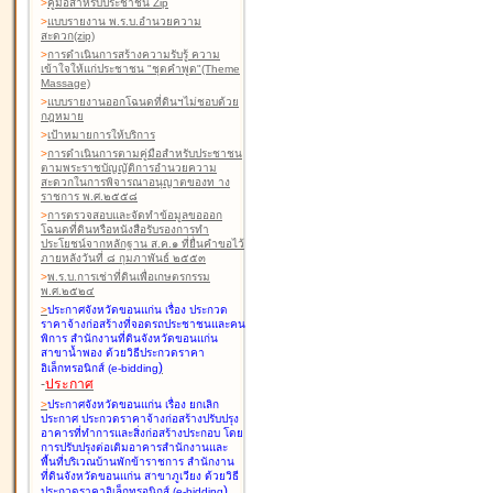
>
คู่มือสำหรับประชาชน Zip
>
แบบรายงาน พ.ร.บ.อำนวยความ
สะดวก(zip)
>
การดำเนินการสร้างความรับรู้ ความ
เข้าใจให้แก่ประชาชน "ชุดคำพูด"(Theme
Massage)
>
แบบรายงานออกโฉนดที่ดินฯไม่ชอบด้วย
กฎหมาย
>
เป้าหมายการให้บริการ
>
การดำเนินการตามคู่มือสำหรับประชาชน
ตามพระราชบัญญัติการอำนวยความ
สะดวกในการพิจารณาอนุญาตของท าง
ราชการ พ.ศ.๒๕๕๘
>
การตรวจสอบและจัดทำข้อมูลขอออก
โฉนดที่ดินหรือหนังสือรับรองการทำ
ประโยชน์จากหลักฐาน ส.ค.๑ ที่ยื่นคำขอไว้
ภายหลังวันที่ ๘ กุมภาพันธ์ ๒๕๕๓
>
พ.ร.บ.การเช่าที่ดินเพื่อเกษตรกรรม
พ.ศ.๒๕๒๔
>
ประกาศจังหวัดขอนแก่น เรื่อง ประกวด
ราคาจ้างก่อสร้างที่จอดรถประชาชนและคน
พิการ สำนักงานที่ดินจังหวัดขอนแก่น
สาขาน้ำพอง
ด้วยวิธีประกวดราคา
)
อิเล็กทรอนิกส์ (e-bidding
-
ประกาศ
>
ประกาศจังหวัดขอนแก่น เรื่อง ยกเลิก
ประกาศ ประกวดราคาจ้างก่อสร้างปรับปรุง
อาคารที่ทำการและสิ่งก่อสร้างประกอบ โดย
การปรับปรุงต่อเติมอาคารสำนักงานและ
พื้นที่บริเวณบ้านพักข้าราชการ สำนักงาน
ที่ดินจังหวัดขอนแก่น สาขาภูเวียง
ด้วยวิธี
)
ประกวดราคาอิเล็กทรอนิกส์ (e-bidding