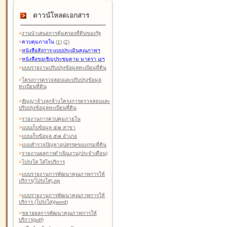
ดาวน์โหลดเอกสาร
>
งานนำเสนอการคุ้มครองที่ดินของรัฐ
>
ควบคุมภายใน
(1)
(2)
>
หนังสือสังการ-แบบประเมินคุณภาพฯ
>
หนังสือขอเชิญประชุมตาม มาตรา ๘ฯ
>
แบบรายงานปรับปรุงข้อมูลทะเบียนที่ดิน
>
โครงการตรวจสอบและปรับปรุงข้อมูล
ทะเบียนที่ดิน
>
สัญญาจ้างลูกจ้างโครงการตรวจสอบและ
ปรับปรุงข้อมูลทะเบียนที่ดิน
>
รายงานการควบคุมภายใน
>
แบบเก็บข้อมูล ๕๗ สาขา
>
แบบเก็บข้อมูล ๕๗ อำเภอ
>
แบบสำรวจปัญหาอุปสรรคของกรมที่ดิน
>
รายงานผลการดำเนินงาน(ประจำเดือน)
>
โปร่งใส ใส่ใจบริการ
>
แบบรายงานการพัฒนาคุณภาพการให้
บริการ(โปร่งใส).zip
>
แบบรายงานการพัฒนาคุณภาพการให้
บริการ (โปร่งใส)(word
)
>
ขยายผลการพัฒนาคุณภาพการให้
บริการ(pdf)