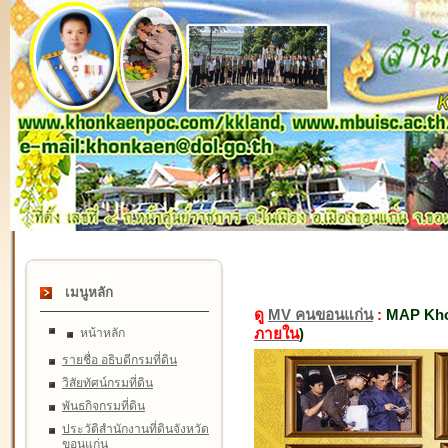
เมนูหลัก
ดู
MV คนขอนแก่น
:
MAP Kho
ภายใน
)
หน้าหลัก
รายชื่อ อธิบดีกรมที่ดิน
วิสัยทัศน์กรมที่ดิน
พันธกิจกรมที่ดิน
ประวัติสำนักงานที่ดินจังหวัด
ขอนแก่น