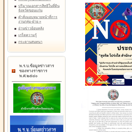
ปริมาณเอกสารสิทธิในที่ดิน
จังหวัดขอนแก่น
คำสั่งมอบหมายหน้าที่การ
งานกลุ่ม-ฝ่าย
»
อ่านข่าวย้อนหลัง
เกร็ดความรู้
กระดานสนทนา
พ.ร.บ.ข้อมูลข่าวสาร
ของทางราชการ
พ.ศ.๒๕๔๐