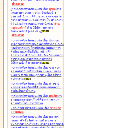
-
ประกาศ
>
ประกาศจังหวัดขอนแก่น เรื่อง
ผู้ชนะ
การ
เสนอราคา ประกวดราคาจ้างก่อสร้าง
อาคารสำนักงานที่ดิน อาคาร คสล.ขนาด
กลาง พร้อมส่วนประกอบที่จำเป็น สำนักงาน
ที่ดินจังหวัดขอนแก่น สาขาน้ำพอง
ส่วน
แยกอุบลรัตน์
ด้วยวิธีประกวดราคา
อิเล็กทรอนิกส์ (e-bidding
)
-
ประกาศ
>
ประกาศจังหวัดขอนแก่น เรื่อง
ประกวด
ราคาก่อสร้างปรับปรุงอาคารที่ทำการและสิ่ง
ก่อสร้างประกอบ โดยปรับปรุง่อเติมอาคาร
สำนักงานและพื้นที่บริเวณบ้านพัก
ข้าราชการ สำนักงานที่ดินจังหวัดขอนแก่น
สาขาภูเวียง ด้วยวิธีประกวดราคา
อิเล็กทรอนิกส์ (e-bidding
)
>
ประกาศจังหวัดขอนแก่น เรื่อง
ขายทอด
ตลาดต้นไม้บนที่ราชพัสดุ แปลงหมายเลข
ทะเบียน ที่ ขก.1849(บางส่วน)โดยวิธีขาย
ทอดตลาด
>
ประกาศจังหวัดขอนแก่น เรื่อง
การขาย
ทอดตลาดครุภัณฑ์ที่ชำรุดและหมดความ
จำเป็นในการใช้งาน
>
ประกาศจังหวัดขอนแก่น เรื่อง
ยกเลิก
การ
ขายทอดตลาดครุภัณฑ์ที่ชำรุดและหมด
ความจำเป็นในการใช้งาน
>
ประกาศจังหวัดขอนแก่น เรื่อง
ขายทอด
ตลาด
พัสดุ
>
ประกาศจังหวัดขอนแก่น เรื่อง
เผยแพร่
แผนการจัดซื้อจัดจ้าง ก่อสร้างอาคาร
ที่ทำการสำนักงานที่ดิน อาคาร คสล.ขนาด
กลาง พร้อมส่วนประกอบที่จำเป็น สำนักงาน