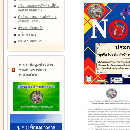
ปริมาณเอกสารสิทธิในที่ดิน
จังหวัดขอนแก่น
คำสั่งมอบหมายหน้าที่การ
งานกลุ่ม-ฝ่าย
»
อ่านข่าวย้อนหลัง
เกร็ดความรู้
กระดานสนทนา
พ.ร.บ.ข้อมูลข่าวสาร
ของทางราชการ
พ.ศ.๒๕๔๐