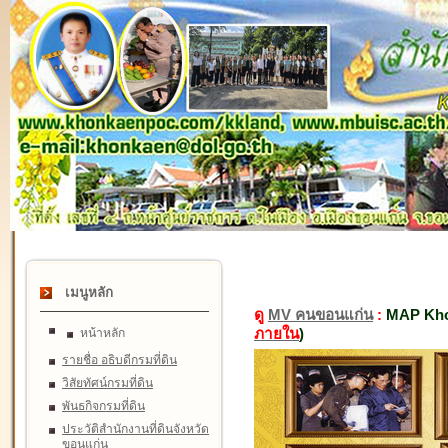
เมนูหลัก
ดู
MV คนขอนแก่น
:
MAP Kho
ภายใน
)
หน้าหลัก
รายชื่อ อธิบดีกรมที่ดิน
วิสัยทัศน์กรมที่ดิน
พันธกิจกรมที่ดิน
ประวัติสำนักงานที่ดินจังหวัด
ขอนแก่น