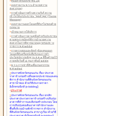
>
คู่มือสำหรับประชาชน Zip
>
แบบรายงาน พ.ร.บ.อำนวยความ
สะดวก(zip)
>
การดำเนินการสร้างความรับรู้ ความ
เข้าใจให้แก่ประชาชน "ชุดคำพูด"(Theme
Massage)
>
แบบรายงานออกโฉนดที่ดินฯไม่ชอบด้วย
กฎหมาย
>
เป้าหมายการให้บริการ
>
การดำเนินการตามคู่มือสำหรับประชาชน
ตามพระราชบัญญัติการอำนวยความ
สะดวกในการพิจารณาอนุญาตของท าง
ราชการ พ.ศ.๒๕๕๘
>
การตรวจสอบและจัดทำข้อมูลขอออก
โฉนดที่ดินหรือหนังสือรับรองการทำ
ประโยชน์จากหลักฐาน ส.ค.๑ ที่ยื่นคำขอไว้
ภายหลังวันที่ ๘ กุมภาพันธ์ ๒๕๕๓
>
พ.ร.บ.การเช่าที่ดินเพื่อเกษตรกรรม
พ.ศ.๒๕๒๔
>
ประกาศจังหวัดขอนแก่น เรื่อง ประกวด
ราคาจ้างก่อสร้างที่จอดรถประชาชนและคน
พิการ สำนักงานที่ดินจังหวัดขอนแก่น
สาขาน้ำพอง
ด้วยวิธีประกวดราคา
)
อิเล็กทรอนิกส์ (e-bidding
-
ประกาศ
>
ประกาศจังหวัดขอนแก่น เรื่อง ยกเลิก
ประกาศ ประกวดราคาจ้างก่อสร้างปรับปรุง
อาคารที่ทำการและสิ่งก่อสร้างประกอบ โดย
การปรับปรุงต่อเติมอาคารสำนักงานและ
พื้นที่บริเวณบ้านพักข้าราชการ สำนักงาน
ที่ดินจังหวัดขอนแก่น สาขาภูเวียง
ด้วยวิธี
)
ประกวดราคาอิเล็กทรอนิกส์ (e-bidding