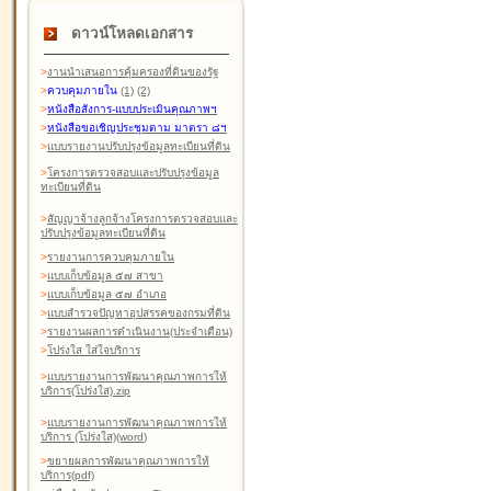
ดาวน์โหลดเอกสาร
>
งานนำเสนอการคุ้มครองที่ดินของรัฐ
>
ควบคุมภายใน
(1)
(2)
>
หนังสือสังการ-แบบประเมินคุณภาพฯ
>
หนังสือขอเชิญประชุมตาม มาตรา ๘ฯ
>
แบบรายงานปรับปรุงข้อมูลทะเบียนที่ดิน
>
โครงการตรวจสอบและปรับปรุงข้อมูล
ทะเบียนที่ดิน
>
สัญญาจ้างลูกจ้างโครงการตรวจสอบและ
ปรับปรุงข้อมูลทะเบียนที่ดิน
>
รายงานการควบคุมภายใน
>
แบบเก็บข้อมูล ๕๗ สาขา
>
แบบเก็บข้อมูล ๕๗ อำเภอ
>
แบบสำรวจปัญหาอุปสรรคของกรมที่ดิน
>
รายงานผลการดำเนินงาน(ประจำเดือน)
>
โปร่งใส ใส่ใจบริการ
>
แบบรายงานการพัฒนาคุณภาพการให้
บริการ(โปร่งใส).zip
>
แบบรายงานการพัฒนาคุณภาพการให้
บริการ (โปร่งใส)(word
)
>
ขยายผลการพัฒนาคุณภาพการให้
บริการ(pdf)