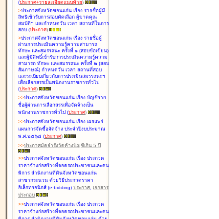
(
ประกาศ+รายละเอียดแนบท้าย
)
>
ประกาศจังหวัดขอนแก่น เรื่อง
รายชื่อผู้มี
สิทธิเข้ารับการสอบคัดเลือก ผู้ขาดคุณ
สมบัติฯ และกำหนดวัน เวลา สถานที่ในการ
สอบ
(
ประกาศ
)
>
ประกาศจังหวัดขอนแก่น เรื่อง
รายชื่อผู้
ผ่านการประเมินความรู้ความสามารถ
ทักษะ และสมรรถนะ ครั้งที่ ๑ (สอบข้อเขียน)
และผู้มีสิทธิ์เข้ารับการประเมินความรู้ความ
สามารถ ทักษะ และสมรรถนะ ครั้งที่ ๒ (สอบ
สัมภาษณ์) กำหนดวัน เวลา สถานที่สอบ
และระเบียบเกี่ยวกับการประเมินสมรรถนะฯ
เพื่อเลือกสรรเป็นพนักงานราชการทั่วไป
(
ประกาศ
)
>
>
ประกาศจังหวัดขอนแก่น เรื่อง
บัญชี
ราย
ชื่อผู้ผ่านการเลือกสรรเพื่อจัดจ้างเป็น
พนักงานราชการทั่วไป
(
ประกาศ
)
>
>
ประกาศจังหวัดขอนแก่น เรื่อง
เผยแพร่
แผนการจัดซื้อจัดจ้าง ประจำปีงบประมาณ
พ.ศ.๒๕๖๘
(
ประกาศ
)
>
>
ประกาศมัดจำรังวัดค้างบัญชีเกิน 5 ปี
>
>
ประกาศจังหวัดขอนแก่น เรื่อง ประกวด
ราคาจ้างก่อสร้างที่จอดรถประชาชนและคน
พิการ สำนักงานที่ดินจังหวัดขอนแก่น
สาขากระนวน ด้วยวิธีประกวดราคา
อิเล็กทรอนิกส์ (e-bidding)
ประกาศ
,
เอกสาร
ประกอบ
>
>
ประกาศจังหวัดขอนแก่น เรื่อง ประกวด
ราคาจ้างก่อสร้างที่จอดรถประชาชนและคน
พิการ สำนักงานที่ดินจังหวัดขอนแก่น ด้วย