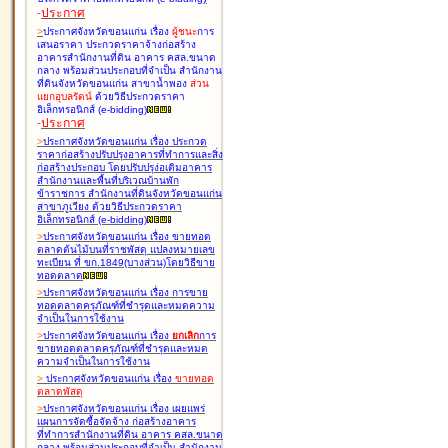
-
ประกาศ
>
ประกาศจังหวัดขอนแก่น เรื่อง
ผู้ชนะ
การ
เสนอราคา ประกวดราคาจ้างก่อสร้าง
อาคารสำนักงานที่ดิน อาคาร คสล.ขนาด
กลาง พร้อมส่วนประกอบที่จำเป็น สำนักงาน
ที่ดินจังหวัดขอนแก่น สาขาน้ำพอง
ส่วน
แยกอุบลรัตน์
ด้วยวิธีประกวดราคา
อิเล็กทรอนิกส์ (e-bidding
)
-
ประกาศ
>
ประกาศจังหวัดขอนแก่น เรื่อง
ประกวด
ราคาก่อสร้างปรับปรุงอาคารที่ทำการและสิ่ง
ก่อสร้างประกอบ โดยปรับปรุง่อเติมอาคาร
สำนักงานและพื้นที่บริเวณบ้านพัก
ข้าราชการ สำนักงานที่ดินจังหวัดขอนแก่น
สาขาภูเวียง ด้วยวิธีประกวดราคา
อิเล็กทรอนิกส์ (e-bidding
)
>
ประกาศจังหวัดขอนแก่น เรื่อง
ขายทอด
ตลาดต้นไม้บนที่ราชพัสดุ แปลงหมายเลข
ทะเบียน ที่ ขก.1849(บางส่วน)โดยวิธีขาย
ทอดตลาด
>
ประกาศจังหวัดขอนแก่น เรื่อง
การขาย
ทอดตลาดครุภัณฑ์ที่ชำรุดและหมดความ
จำเป็นในการใช้งาน
>
ประกาศจังหวัดขอนแก่น เรื่อง
ยกเลิก
การ
ขายทอดตลาดครุภัณฑ์ที่ชำรุดและหมด
ความจำเป็นในการใช้งาน
>
ประกาศจังหวัดขอนแก่น เรื่อง
ขายทอด
ตลาด
พัสดุ
>
ประกาศจังหวัดขอนแก่น เรื่อง
เผยแพร่
แผนการจัดซื้อจัดจ้าง ก่อสร้างอาคาร
ที่ทำการสำนักงานที่ดิน อาคาร คสล.ขนาด
กลาง พร้อมส่วนประกอบที่จำเป็น สำนักงาน